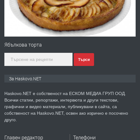
преди 2 дни
ПРЕДЛАГА
№4120 Магазин/Офис под наем в кв.
Любен Каравелов, Хасково-близо до
Ябълкова торта
градската градина!
Търси
преди 2 дни
ПРЕДЛАГА
ПРОСТОРЕН ТРИСТАЕН
За Haskovo.NET
АПАРТАМЕНТ В НОВА СГРАДА КВ.
КУБА
Haskovo.NET е собственост на ЕСКОМ МЕДИА ГРУП ООД.
Всички статии, репортажи, интервюта и други текстови,
преди 3 дни
графични и видео материали, публикувани в сайта, са
собственост на Haskovo.NET, освен ако изрично е посочено
ПРЕДЛАГА
Продавам парцел в гр. Хасково кв.
друго.
Хисаря до ток, вода,канализация,
асфалт 0889 537 426
Главен редактор
Телефони