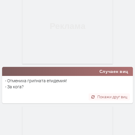
Случаен виц
- Отмениха грипната епидемия!
- За кога?
Покажи друг виц