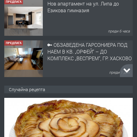
ПРЕДЛАГА
Нов апартамент на ул. Липа до
Езикова гимназия
преди 6 часа
ПРЕДЛАГА
🔑 ОБЗАВЕДЕНА ГАРСОНИЕРА ПОД
НАЕМ В КВ. „ОРФЕЙ“ – ДО
КОМПЛЕКС „ВЕСПРЕМ“, ГР. ХАСКОВО
преди 1 ден
ПРЕДЛАГА
НАПЪЛНО ОБЗАВЕДЕН И
Случайна рецепта
ОБОРУДВАН ТРИСТАЕН
АПАРТАМЕНТ В ЦЕНТЪРА НА ГР.
ХАСКОВО
преди 2 дни
ПРЕДЛАГА
Давам гараж под наем