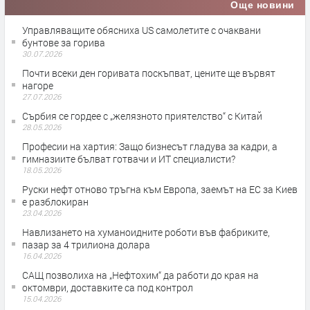
Още новини
Управляващите обясниха US самолетите с очаквани
бунтове за горива
30.07.2026
Почти всеки ден горивата поскъпват, цените ще вървят
нагоре
27.07.2026
Сърбия се гордее с „желязното приятелство“ с Китай
28.05.2026
Професии на хартия: Защо бизнесът гладува за кадри, а
гимназиите бълват готвачи и ИТ специалисти?
18.05.2026
Руски нефт отново тръгна към Европа, заемът на ЕС за Киев
е разблокиран
23.04.2026
Навлизането на хуманоидните роботи във фабриките,
пазар за 4 трилиона долара
16.04.2026
САЩ позволиха на „Нефтохим“ да работи до края на
октомври, доставките са под контрол
15.04.2026