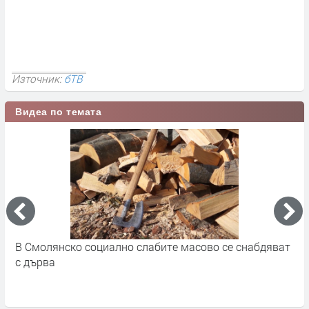
Източник:
бТВ
Видеа по темата
В Смолянско социално слабите масово се снабдяват
У
с дърва
о
п