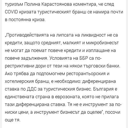
туризъм Полина Карастоянова коментира, че след
COVID кризата туристическият бранш се намира почти
в постоянна криза.
„Противодействията на липсата на ликвидност не са
кредити, защото средният, малкият и микробизнесът
не могат да поемат повече кредити и изплащане на
повече задължения. Условията на ББР са по-
рестриктивни дори от тези на някои търговски банки.
Ако трябва да подпомогнем ресторантьорския и
хотелиерския бранш, е необходимо: диференцирана
ставка по ДДС за туристическия бизнес. България е
единствената страна в еврозоната, която не прилага
тази диференцирана ставка. Тя не е инструмент за по-
ниски цени, а инструмент бизнесът да оцелее“, посочи
още тя.