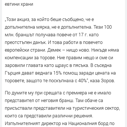
евтини храни
„Този акциз, за който беше съобщено, че е
допълнителна мярка, не е допълнителна. Тези 100
млн. браншът получава повече от 17 г. като
преотстъпен данък. И това работи в повечето
европейски страни. Демек – нищо ново. Никъде няма
компенсации за торове. Ние правим нещо и сме си
заровили главата като щраус в пясъка. В съседна
Гърция дават веднага 15% помощ заради цената на
торовете, защото те поскъпнаха с 40%“, каза Зоров.
По думите му при срещата с премиера не е имало
представител от неговия бранш. Там обаче са
присъствали представители на туристическия сектор,
които са представили различни решения.
Изпълнителният директор на Националния борд по