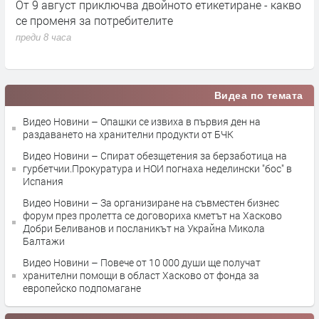
кт
От 9 август приключва двойното етикетиране - какво
М
се променя за потребителите
к
преди 8 часа
п
Видеа по темата
Видео Новини – Опашки се извиха в първия ден на
раздаването на хранителни продукти от БЧК
Видео Новини – Спират обезщетения за берзаботица на
гурбетчии.Прокуратура и НОИ погнаха неделински "бос" в
Испания
Видео Новини – За организиране на съвместен бизнес
форум през пролетта се договориха кметът на Хасково
Добри Беливанов и посланикът на Украйна Микола
Балтажи
Видео Новини – Повече от 10 000 души ще получат
хранителни помощи в област Хасково от фонда за
европейско подпомагане