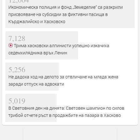
Икономическа полиция и фонд „Земеделие“ са разкрили
присвояване на субсидии за фиктивни пасища в
Кърджалийско и Хасковско
7,128
Трима хасковски алпинисти успешно изкачиха
седемхилядника връх Ленин
5,256
Не дадоха ход на делото за отвличане на млада жена
заради отпуск на адвокати
5,019
В Световния ден на динята: Световен шампион по силов
трибой отчете ръст в продажбите на пазара в Хасково