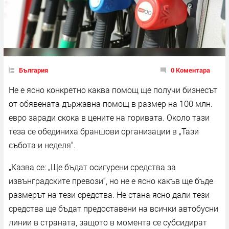
България
0 Коментара
Не е ясно конкретно каква помощ ще получи бизнесът
от обявената държавна помощ в размер на 100 млн.
евро заради скока в цените на горивата. Около тази
теза се обединиха браншови организации в „Тази
събота и неделя“.
„Казва се: „Ще бъдат осигурени средства за
извънградските превози“, но не е ясно какъв ще бъде
размерът на тези средства. Не стана ясно дали тези
средства ще бъдат предоставени на всички автобусни
линии в страната, защото в момента се субсидират