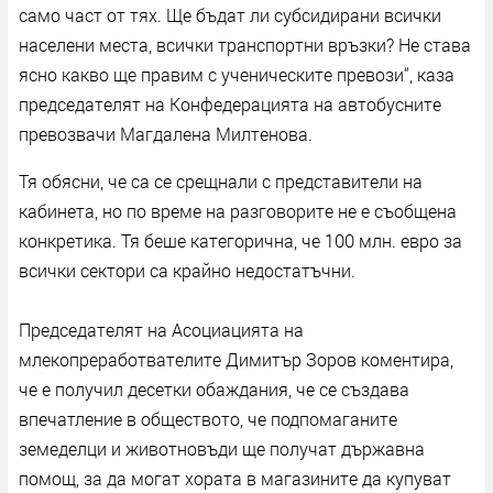
само част от тях. Ще бъдат ли субсидирани всички
населени места, всички транспортни връзки? Не става
ясно какво ще правим с ученическите превози“, каза
председателят на Конфедерацията на автобусните
превозвачи Магдалена Милтенова.
Тя обясни, че са се срещнали с представители на
кабинета, но по време на разговорите не е съобщена
конкретика. Тя беше категорична, че 100 млн. евро за
всички сектори са крайно недостатъчни.
Председателят на Асоциацията на
млекопреработвателите Димитър Зоров коментира,
че е получил десетки обаждания, че се създава
впечатление в обществото, че подпомаганите
земеделци и животновъди ще получат държавна
помощ, за да могат хората в магазините да купуват