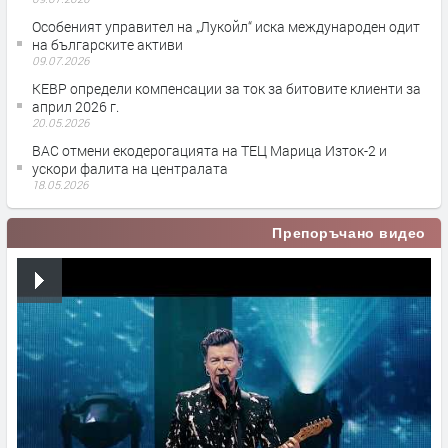
Особеният управител на „Лукойл“ иска международен одит
на българските активи
09.07.2026
КЕВР определи компенсации за ток за битовите клиенти за
април 2026 г.
20.05.2026
ВАС отмени екодерогацията на ТЕЦ Марица Изток-2 и
ускори фалита на централата
18.05.2026
Препоръчано видео