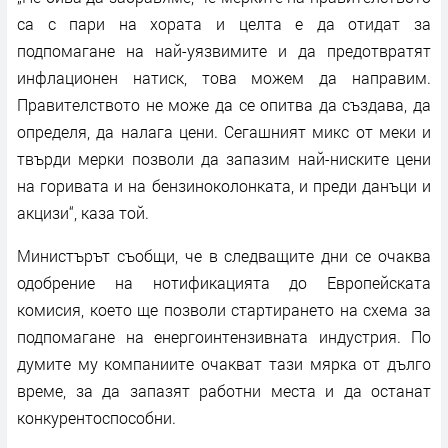
са с пари на хората и целта е да отидат за
подпомагане на най-уязвимите и да предотвратят
инфлационен натиск, това можем да направим.
Правителството не може да се опитва да създава, да
определя, да налага цени. Сегашният микс от меки и
твърди мерки позволи да запазим най-ниските цени
на горивата и на бензиноколонката, и преди данъци и
акцизи“, каза той.
Министърът съобщи, че в следващите дни се очаква
одобрение на нотификацията до Европейската
комисия, което ще позволи стартирането на схема за
подпомагане на енергоинтензивната индустрия. По
думите му компаниите очакват тази мярка от дълго
време, за да запазят работни места и да останат
конкурентоспособни.