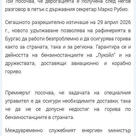
Той посочва, че дерогацията е получена след негов
разговор в петък с държавния секретар Марко Рубио.
Сегашното разрешително изтичаше на 29 април 2026
г., новото удължаване позволява на рафинерията в
Бургас да работи безпроблемно и да осигурява горива
както за страната, така и за региона. Гарантира се и
дейността на бензиностанциите на „Лукойл“ и на
дружествата, доставящи авиационно и корабно
гориво.
Премиерът посочва, че задачата на специалния
управител е да осигури необходимите доставки, така
че да не се допусне недостиг на горива по
бензиностанциите в страната.
Междувременно служебният енергиен министър