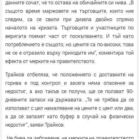
данните сочат, че то остава на обичайните си нива. „В
същото време маржовете на търговците, които ние
следим, са се свили при дизела двойно спрямо
началото на кризата. Търговците и участниците по
веригата поемат част от поскъпването. И тъй като
потреблението е същото, но цените са по-високи, това
не се е отразило върху приходите им“, коментира той
ефекта от мерките на правителството.
Трайков отбеляза, че положението с доставките на
горива е под контрол и засега няма опасения за
недостиг, а ако такъв се получи, ще се ползват 90-
дневните запаси на държавата. „Те не трябва да се
използват с цел намаляване на цените с цент или два,
а да се запазят като буфер в случай на физически
недостиг“, заяви Трайков.
„Не бива да забравяме, че мерките на правителството