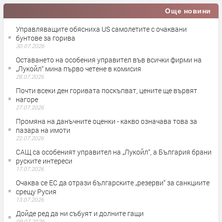
Още новини
Управляващите обясниха US самолетите с очаквани
бунтове за горива
30.07.2026
Оставането на особения управител във всички фирми на
„Лукойл“ мина първо четене в комисия
28.07.2026
Почти всеки ден горивата поскъпват, цените ще вървят
нагоре
27.07.2026
Промяна на данъчните оценки - какво означава това за
пазара на имоти
22.07.2026
САЩ са особеният управител на „Лукойл“, а България брани
руските интереси
17.07.2026
Очаква се ЕС да отрази българските „резерви“ за санкциите
срещу Русия
13.07.2026
Дойде ред да ни събуят и долните гащи
09.07.2026