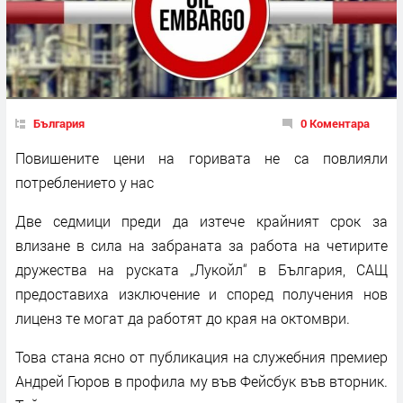
България
0 Коментара
Повишените цени на горивата не са повлияли
потреблението у нас
Две седмици преди да изтече крайният срок за
влизане в сила на забраната за работа на четирите
дружества на руската „Лукойл“ в България, САЩ
предоставиха изключение и според получения нов
лиценз те могат да работят до края на октомври.
Това стана ясно от публикация на служебния премиер
Андрей Гюров в профила му във Фейсбук във вторник.