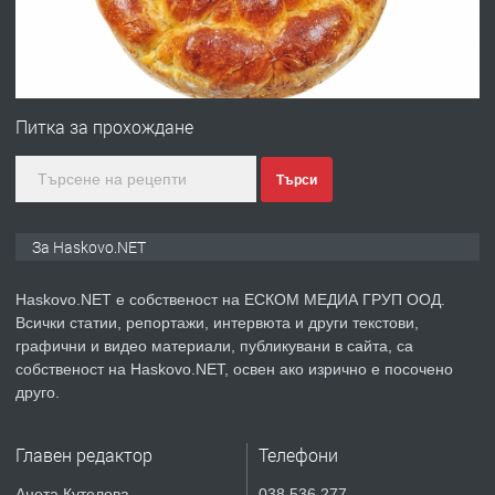
преди 2 дни
ПРЕДЛАГА
№4120 Магазин/Офис под наем в кв.
Любен Каравелов, Хасково-близо до
Питка за прохождане
градската градина!
Търси
преди 2 дни
ПРЕДЛАГА
ПРОСТОРЕН ТРИСТАЕН
За Haskovo.NET
АПАРТАМЕНТ В НОВА СГРАДА КВ.
КУБА
Haskovo.NET е собственост на ЕСКОМ МЕДИА ГРУП ООД.
Всички статии, репортажи, интервюта и други текстови,
преди 3 дни
графични и видео материали, публикувани в сайта, са
собственост на Haskovo.NET, освен ако изрично е посочено
ПРЕДЛАГА
Продавам парцел в гр. Хасково кв.
друго.
Хисаря до ток, вода,канализация,
асфалт 0889 537 426
Главен редактор
Телефони
преди 3 дни
Анета Кутелова
038 536 277