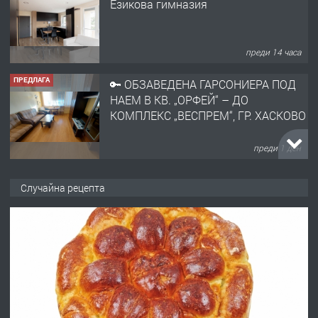
Езикова гимназия
преди 14 часа
ПРЕДЛАГА
🔑 ОБЗАВЕДЕНА ГАРСОНИЕРА ПОД
НАЕМ В КВ. „ОРФЕЙ“ – ДО
КОМПЛЕКС „ВЕСПРЕМ“, ГР. ХАСКОВО
преди 1 ден
ПРЕДЛАГА
НАПЪЛНО ОБЗАВЕДЕН И
Случайна рецепта
ОБОРУДВАН ТРИСТАЕН
АПАРТАМЕНТ В ЦЕНТЪРА НА ГР.
ХАСКОВО
преди 2 дни
ПРЕДЛАГА
Давам гараж под наем