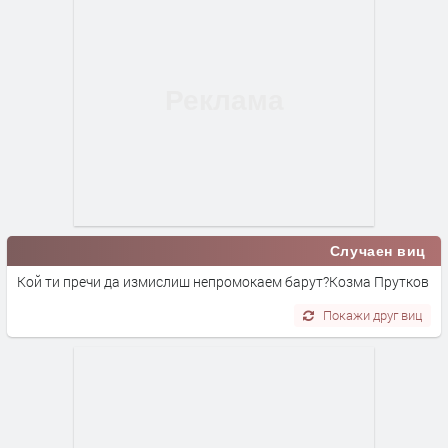
Случаен виц
Кой ти пречи да измислиш непромокаем барут?Козма Прутков
Покажи друг виц