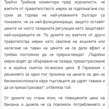
Трайчо Трайков коментира пред журналисти, че
взетите от правителството мерки за подпомагане със
суми за горива на най-уязвимите българи са
показали, че са най-функциониращи, защото оставят
цените на чисто пазарните регулации като защитават
най-нуждаещите се. По думите му взетите от други
правителства мерки като сваляне на акцизите или
налагане на таван на цените не са дали ефект и
трябва постоянно да се преразглеждат. „Подобни
мерки водят до объркване на пазара, презастраховане
и в крайна сметка по-високи цени. В Германия с
решението за едни път промяна на цената на ден на
бензиноколонката кара търговците да удрят тавана и
да се презастраховат“, отбеляза той.
От думите му стана ясно, че повишените цени на
бензина и дизела не са повлияли потреблението и