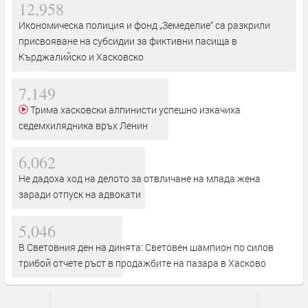
12,958
Икономическа полиция и фонд „Земеделие“ са разкрили
присвояване на субсидии за фиктивни пасища в
Кърджалийско и Хасковско
7,149
Трима хасковски алпинисти успешно изкачиха
седемхилядника връх Ленин
6,062
Не дадоха ход на делото за отвличане на млада жена
заради отпуск на адвокати
5,046
В Световния ден на динята: Световен шампион по силов
трибой отчете ръст в продажбите на пазара в Хасково