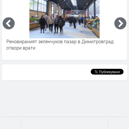
Реновираният зеленчуков пазар в Димитровград
О
отвори врати