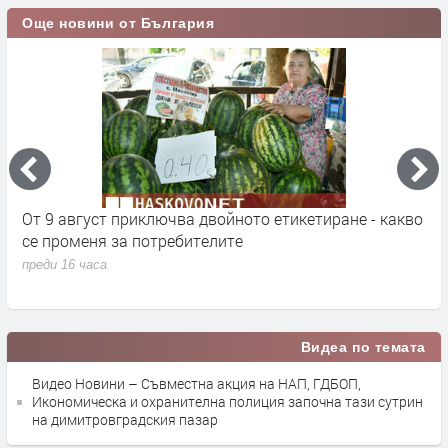
Още новини от България
кт
От 9 август приключва двойното етикетиране - какво
М
се променя за потребителите
к
преди 16 часа
п
Видеа по темата
Видео Новини – Съвместна акция на НАП, ГДБОП,
Икономическа и охранителна полиция започна тази сутрин
на димитровградския пазар