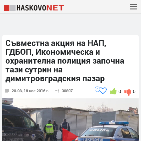
Съвместна акция на НАП,
ГДБОП, Икономическа и
охранителна полиция започна
тази сутрин на
димитровградския пазар
0
20:08, 18 ное 2016 г.
30807
0
0