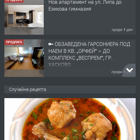
Нов апартамент на ул. Липа до
Езикова гимназия
преди 1 ден
ПРЕДЛАГА
🔑 ОБЗАВЕДЕНА ГАРСОНИЕРА ПОД
НАЕМ В КВ. „ОРФЕЙ“ – ДО
КОМПЛЕКС „ВЕСПРЕМ“, ГР.
ХАСКОВО
преди 3 дни
ПРЕДЛАГА
НАПЪЛНО ОБЗАВЕДЕН И
Случайна рецепта
ОБОРУДВАН ТРИСТАЕН
АПАРТАМЕНТ В ЦЕНТЪРА НА ГР.
ХАСКОВО
преди 4 дни
ПРЕДЛАГА
Давам гараж под наем