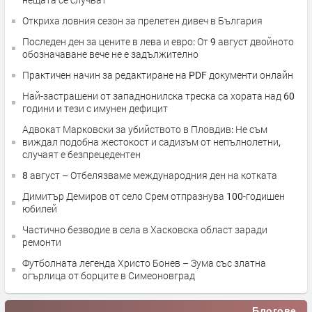
Откриха ловния сезон за прелетен дивеч в България
Последен ден за цените в лева и евро: От 9 август двойното
обозначаване вече не е задължително
Практичен начин за редактиране на PDF документи онлайн
Най-застрашени от западнонилска треска са хората над 60
години и тези с имунен дефицит
Адвокат Марковски за убийството в Пловдив: Не съм
виждал подобна жестокост и садизъм от непълнолетни,
случаят е безпрецедентен
8 август – Отбелязваме международния ден на котката
Димитър Демиров от село Срем отпразнува 100-годишен
юбилей
Частично безводие в села в Хасковска област заради
ремонти
Футболната легенда Христо Бонев – Зума със златна
огърлица от борците в Симеоновград
Блогове