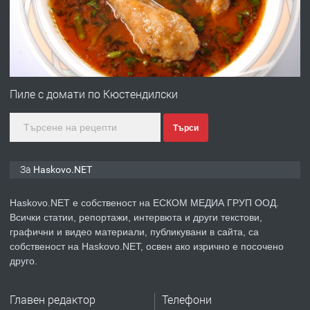
преди 4 дни
ПРЕДЛАГА
№4120 Магазин/Офис под наем в
кв. Любен Каравелов, Хасково-близо
Пиле с домати по Кюстендилски
до градската градина!
Търси
преди 4 дни
ПРЕДЛАГА
ПРОСТОРЕН ТРИСТАЕН
За Haskovo.NET
АПАРТАМЕНТ В НОВА СГРАДА КВ.
КУБА
Haskovo.NET е собственост на ЕСКОМ МЕДИА ГРУП ООД.
Всички статии, репортажи, интервюта и други текстови,
преди 5 дни
графични и видео материали, публикувани в сайта, са
собственост на Haskovo.NET, освен ако изрично е посочено
ПРЕДЛАГА
Продавам парцел в гр. Хасково кв.
друго.
Хисаря до ток, вода,канализация,
асфалт 0889 537 426
Главен редактор
Телефони