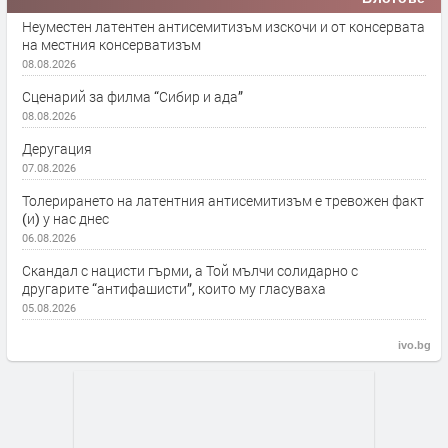
Неуместен латентен антисемитизъм изскочи и от консервата
на местния консерватизъм
08.08.2026
Сценарий за филма “Сибир и ада”
08.08.2026
Деругация
07.08.2026
Толерирането на латентния антисемитизъм е тревожен факт
(и) у нас днес
06.08.2026
Скандал с нацисти гърми, а Той мълчи солидарно с
другарите “антифашисти”, които му гласуваха
05.08.2026
ivo.bg