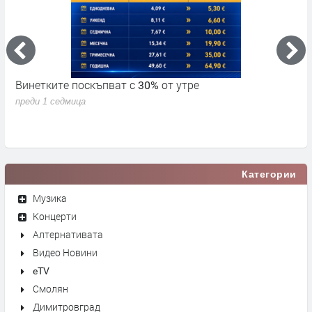
Винетките поскъпват с 30% от утре
3
д
преди 1 седмица
п
Категории
Музика
Концерти
Алтернативата
Видео Новини
eTV
Смолян
Димитровград