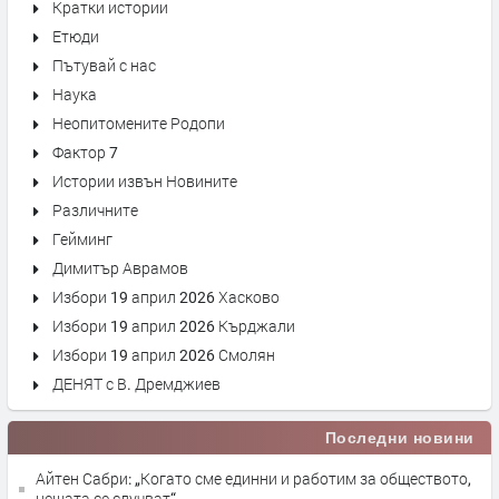
Кратки истории
Етюди
Пътувай с нас
Наука
Неопитомените Родопи
Фактор 7
Истории извън Новините
Различните
Гейминг
Димитър Аврамов
Избори 19 април 2026 Хасково
Избори 19 април 2026 Кърджали
Избори 19 април 2026 Смолян
ДЕНЯТ с В. Дремджиев
Последни новини
Айтен Сабри: „Когато сме единни и работим за обществото,
нещата се случват“