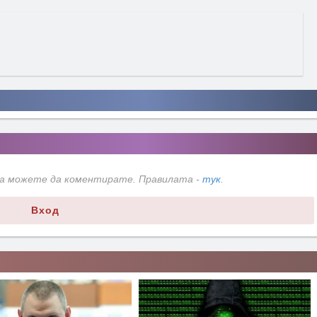
да можете да коментирате. Правилата -
тук
.
Вход