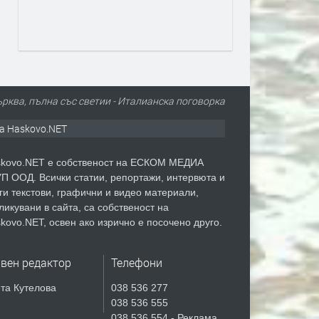
ърква, пълна със светии - Италианска поговорка
а Haskovo.NET
kovo.NET е собственост на ЕСКОМ МЕДИА
П ООД. Всички статии, репортажи, интервюта и
ги текстови, графични и видео материали,
ликувани в сайта, са собственост на
kovo.NET, освен ако изрично е посочено друго.
авен редактор
Телефони
та Кутелова
038 536 277
038 536 555
038 536 554 - Реклама