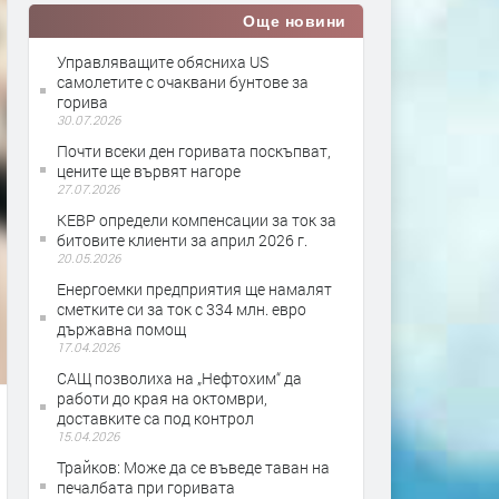
Още новини
Управляващите обясниха US
самолетите с очаквани бунтове за
горива
30.07.2026
Почти всеки ден горивата поскъпват,
цените ще вървят нагоре
27.07.2026
КЕВР определи компенсации за ток за
битовите клиенти за април 2026 г.
20.05.2026
Енергоемки предприятия ще намалят
сметките си за ток с 334 млн. евро
държавна помощ
17.04.2026
САЩ позволиха на „Нефтохим“ да
работи до края на октомври,
доставките са под контрол
15.04.2026
Трайков: Може да се въведе таван на
печалбата при горивата