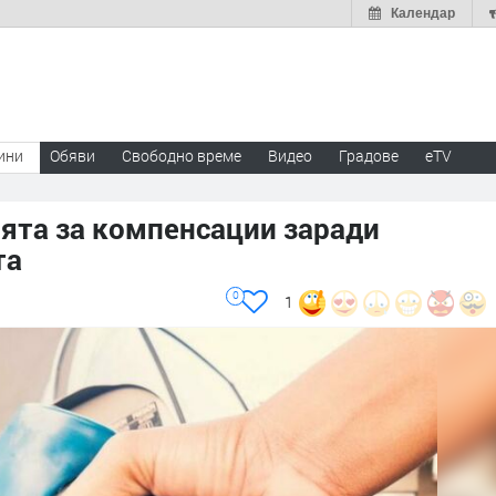
Календар
ини
Обяви
Свободно време
Видео
Градове
eTV
ята за компенсации заради
та
0
1