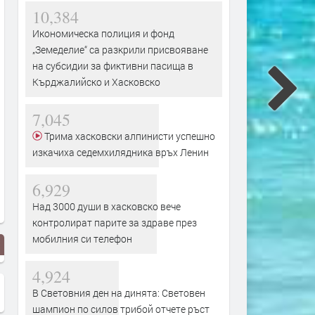
10,384
Икономическа полиция и фонд
„Земеделие“ са разкрили присвояване
на субсидии за фиктивни пасища в
Кърджалийско и Хасковско
7,045
Трима хасковски алпинисти успешно
изкачиха седемхилядника връх Ленин
6,929
Над 3000 души в хасковско вече
контролират парите за здраве през
мобилния си телефон
4,924
В Световния ден на динята: Световен
шампион по силов трибой отчете ръст