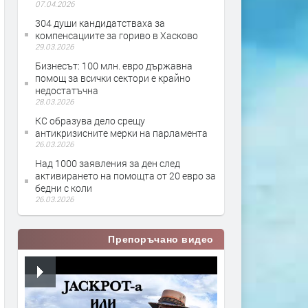
07.04.2026
304 души кандидатстваха за
компенсациите за гориво в Хасково
29.03.2026
Бизнесът: 100 млн. евро държавна
помощ за всички сектори е крайно
недостатъчна
28.03.2026
КС образува дело срещу
антикризисните мерки на парламента
26.03.2026
Над 1000 заявления за ден след
активирането на помощта от 20 евро за
бедни с коли
26.03.2026
Препоръчано видео