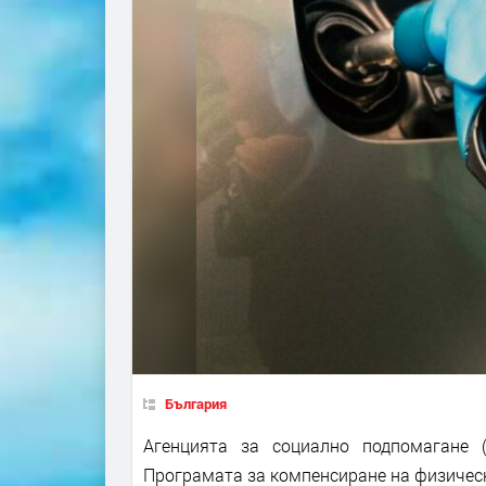
България
Агенцията за социално подпомагане 
Програмата за компенсиране на физическ