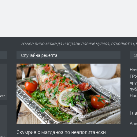
Бъчва вино може да направи повече чудеса, отколкото ц
Случайна рецепта
З
Has
ГРУ
дру
пуб
Has
аса
Гл
Ане
Скумрия с магданоз по неаполитански
ден