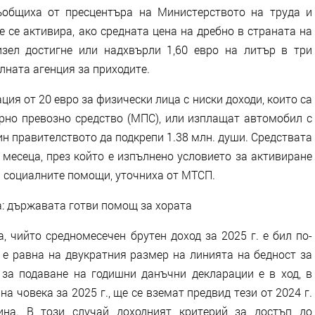
ъобщиха от пресцентъра на Министерството на труда и
 се активира, ако средната цена на дребно в страната на
зел достигне или надхвърли 1,60 евро на литър в три
лната агенция за приходите.
я от 20 евро за физически лица с ниски доходи, които са
рно превозно средство (МПС), или изплащат автомобил с
чин правителството да подкрепи 1.38 млн. души. Средствата
 месеца, през който е изпълнено условието за активиране
а социалните помощи, уточниха от МТСП.
: държавата готви помощ за хората
 чийто средномесечен брутен доход за 2025 г. е бил по-
 е равна на двукратния размер на линията на бедност за
за подаване на годишни данъчни декларации е в ход, в
а човека за 2025 г., ще се вземат предвид тези от 2024 г.
ина. В този случай доходният критерий за достъп до