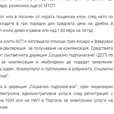
евро, разясниха още от МТСП.
ът или в посочен от хората пощенски клон, след като по
иходите в три поредни дни средната цена на дребно в
и/или дизел е равна или над 1,60 евро на литър.
 на които АСП е изплащала помощи през януари и февруари
ие-декларация за получаване на компенсация. Средствата
от съответната дирекция „Социално подпомагане“ (ДСП) по
 за компенсации е необходимо да подадат заявление-
щ адрес. Формулярът е публикуван в рубриката „Социално
ощи“.
о в дирекция „Социално подпомагане“; чрез лицензиран
лектронна административна услуга след регистрация с
на НОИ или на НАП в Портала за електронни услуги на
ние.