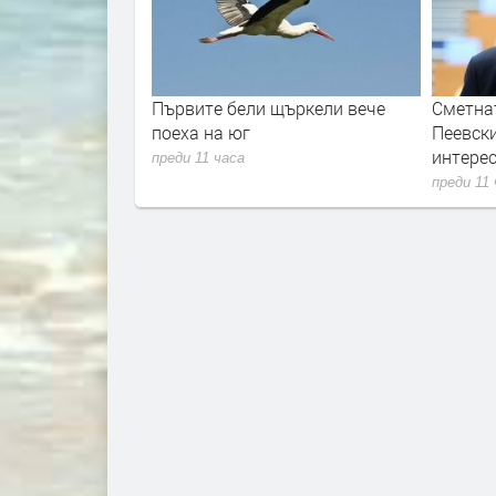
ен зехтин без
Първите бели щъркели вече
Сметна
а хванати край
поеха на юг
Пеевски
интере
преди 11 часа
преди 11