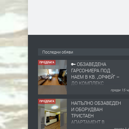
Последни обяви
ПРЕДЛАГА
🔑 ОБЗАВЕДЕНА
ГАРСОНИЕРА ПОД
НАЕМ В КВ. „ОРФЕЙ“ –
ДО КОМПЛЕКС
„ВЕСПРЕМ“, ГР.
преди 15 ч
ХАСКОВО
ПРЕДЛАГА
НАПЪЛНО ОБЗАВЕДЕН
И ОБОРУДВАН
ТРИСТАЕН
АПАРТАМЕНТ В
ЦЕНТЪРА НА ГР.
преди 1 