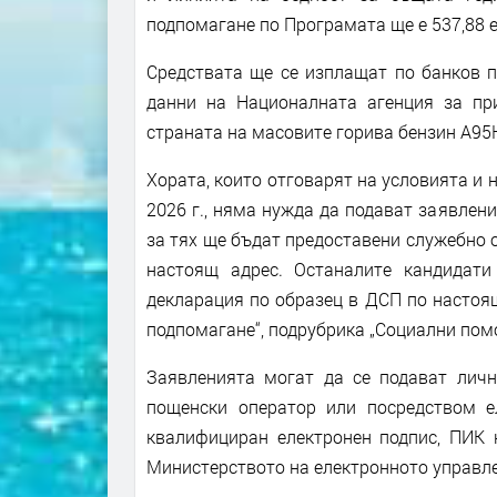
подпомагане по Програмата ще е 537,88 
Средствата ще се изплащат по банков п
данни на Националната агенция за пр
страната на масовите горива бензин А95H 
Хората, които отговарят на условията и
2026 г., няма нужда да подават заявлен
за тях ще бъдат предоставени служебно 
настоящ адрес. Останалите кандидати
декларация по образец в ДСП по настоя
подпомагане“, подрубрика „Социални пом
Заявленията могат да се подават личн
пощенски оператор или посредством е
квалифициран електронен подпис, ПИК 
Министерството на електронното управле