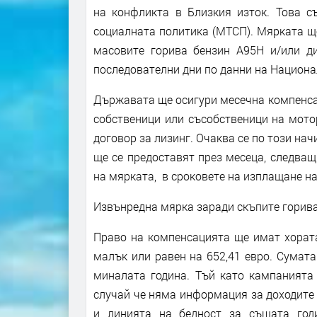
на конфликта в Близкия изток. Това с
социалната политика (МТСП). Мярката ще
масовите горива бензин А95H и/или ди
последователни дни по данни на Национа
Държавата ще осигури месечна компенсаци
собственици или съсобственици на мото
договор за лизинг. Очаква се по този на
ще се предоставят през месеца, следващ
на мярката, в сроковете на изплащане н
Извънредна мярка заради скъпите горива
Право на компенсацията ще имат хората,
малък или равен на 652,41 евро. Сумата
миналата година. Тъй като кампанията 
случай че няма информация за доходите н
и линията на бедност за същата год