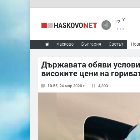
°C
22
Хасково
България
Светът
Нов
Държавата обяви услови
високите цени на горива
10:55, 24 мар 2026 г.
4,303