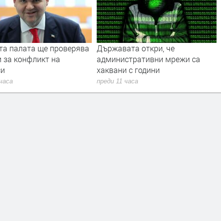
та палата ще провeрява
Държавата откри, че
 за конфликт на
административни мрежи са
си
хаквани с години
 часа
преди 11 часа