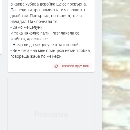
в каква хубава девойка ще се превърна.
Погледал я програмистът и я сложил в
джоба си. Повървял, повървял, пък я
извадил. Пак почнала тя:
- Само ме целуни...
Пилотска грешка. Приключи
Започва подготовката за
И така няколко пъти. Разплакала се
разследването за „Граф
Бюджет 2027
жабата, ядосала се:
Игнатиево“
преди 12 часа
- Няма ли да ме целунеш най-после!!!
преди 12 часа
- Виж сега - на мен принцеса не ми трябва,
говореща жаба по ме кефи!
Покажи друг виц