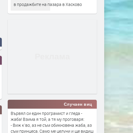
в продажбите на пазара в Хасково
Случаен виц
Вървял си един програмист и гледа -
жаба! Взима я той, а тя му проговаря:
- Виж к`во, аз не съм обикновена жаба, аз
съм принцеса. Само ме целуни и ще видиш