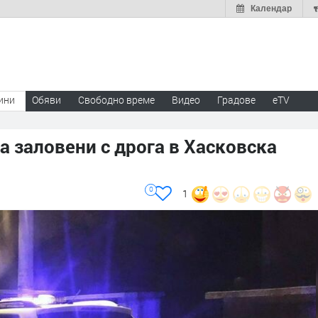
Календар
ини
Обяви
Свободно време
Видео
Градове
eTV
 заловени с дрога в Хасковска
0
1