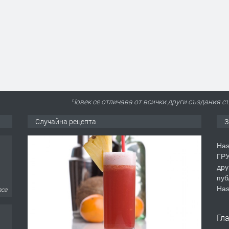
Човек се отличава от всички други създания с
Случайна рецепта
З
Has
ГРУ
дру
пуб
Has
аса
Гл