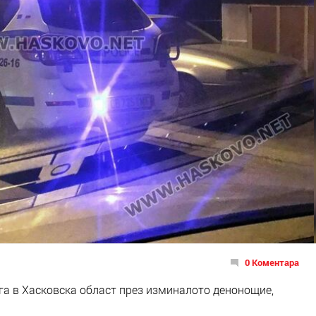
0 Коментара
га в Хасковска област през изминалото денонощие,