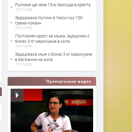
Руснака ще чака 13-а присъда в ареста
20.07.2026
Задържаха пътник в такси със 100
грама кокаин
20.07.2026
Постоянен арест за мъжа, задържан с
близо 3 кг марихуана в кола
16.07.2026
Задържаха мъж с близо 3 кг марихуана
в багажник на кола
15.07.2026
Препоръчано видео