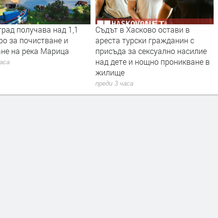
рад получава над 1,1
Съдът в Хасково остави в
ро за почистване и
ареста турски гражданин с
ане на река Марица
присъда за сексуално насилие
над дете и нощно проникване в
часа
жилище
преди 3 часа