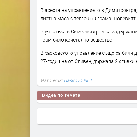
В ареста на управлението в Димитровград 
листна маса с тегло 650 грама. Полевият
В участъка в Симеоновград са задържани д
грам бяло кристално вещество.
В хасковското управление също са били д
27-годишна от Сливен, държала 2 сгъвки
Източник:
Haskovo.NET
Видеа по темата