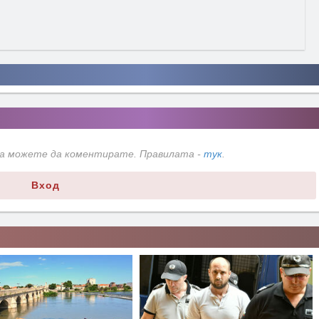
да можете да коментирате. Правилата -
тук
.
Вход