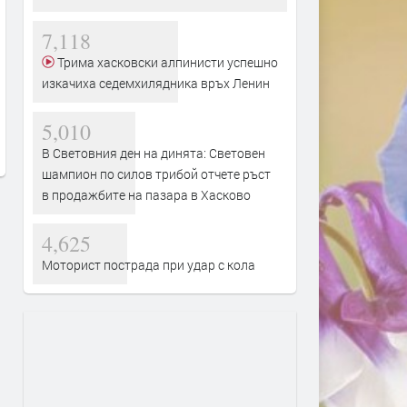
7,118
Трактор се запали при балиране
Вярващи в Хасково поср
Трима хасковски алпинисти успешно
на слама, огънят засегна гора
Преображение Господне 
изкачиха седемхилядника връх Ленин
освещаване на първото г
преди 7 часа
преди 8 часа
5,010
В Световния ден на динята: Световен
шампион по силов трибой отчете ръст
в продажбите на пазара в Хасково
4,625
Моторист пострада при удар с кола