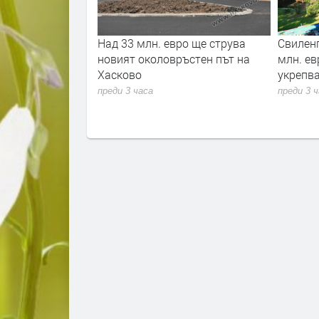
на делото за
Над 33 млн. евро ще струва
Свиленг
млада жена
новият околовръстен път на
млн. ев
на адвокати
Хасково
укрепв
преди 3 часа
преди 3 