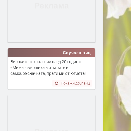
Случаен виц
Високите технологии след 20 години:
- Мими, свършиха ми парите в
самобръсначката, прати ми от ютията!
Покажи друг виц