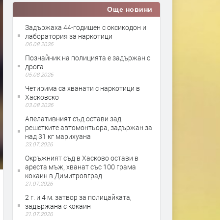
Още новини
Задържаха 44-годишен с оксикодон и
лаборатория за наркотици
06.08.2026
Познайник на полицията е задържан с
дрога
05.08.2026
Четирима са хванати с наркотици в
Хасковско
03.08.2026
Апелативният съд остави зад
решетките автомонтьора, задържан за
над 31 кг марихуана
23.07.2026
Окръжният съд в Хасково остави в
ареста мъж, хванат със 100 грама
кокаин в Димитровград
21.07.2026
2 г. и 4 м. затвор за полицайката,
задържана с кокаин
21.07.2026