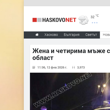
°C
32
Хасково
България
Светът
Нов
Жена и четирима мъже са
област
11:06, 12 фев 2026 г.
3,973