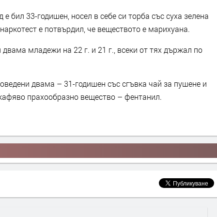
е бил 33-годишен, носел в себе си торба със суха зелена
 наркотест е потвърдил, че веществото е марихуана.
вама младежи на 22 г. и 21 г., всеки от тях държал по
оведени двама – 31-годишен със сгъвка чай за пушене и
 кафяво прахообразно вещество – фентанил.