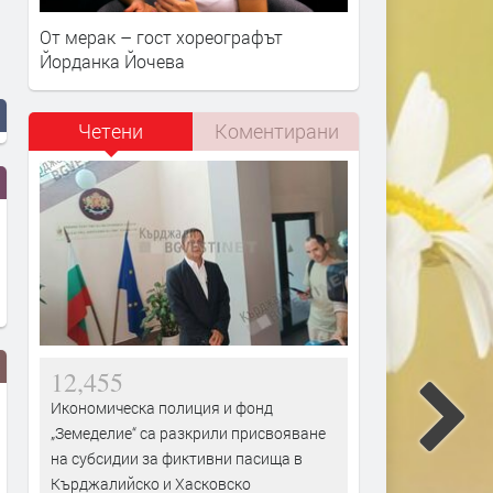
От мерак – гост хореографът
Йорданка Йочева
Четени
Коментирани
12,455
Икономическа полиция и фонд
„Земеделие“ са разкрили присвояване
на субсидии за фиктивни пасища в
Кърджалийско и Хасковско