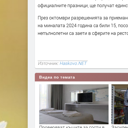
официалните празници, ще получат единс
През октомври разрешенията за приемане
на миналата 2024 година са били 15, посо
непълнолетни са заети в сферите на рест
Източник:
Haskovo.NET
Видеа по темата
ите за гости в
Засилени проверки по
43 про