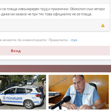
и са плаща извънареден труд и празнични. Обиколил съм четири
о даже ми казаха че при тях това официално не се плаща.
да можете да коментирате. Правилата -
тук
.
Вход