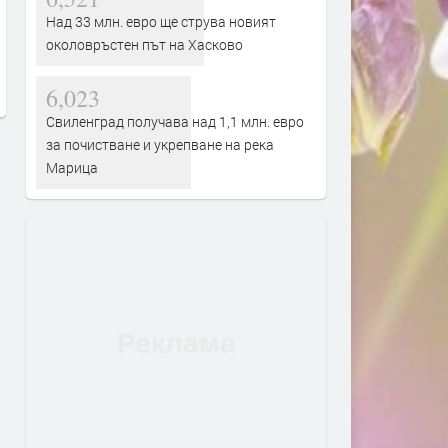
18-годишен е задържан за
„Димитровград“ със загу
Над 33 млн. евро ще струва новият
смъртта на чичо си
старта на сезона
околовръстен път на Хасково
преди 17 часа
преди 18 часа
6,023
Свиленград получава над 1,1 млн. евро
за почистване и укрепване на река
Марица