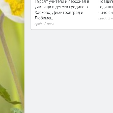
 и персонал в
Повдигнаха обвинение на 18-
МЗ: Д-р
ка градина в
годишния за убийството на
начело
тровград и
чичо си
приклю
нов съв
преди 2 часа
преди 4 