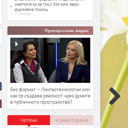
сметките си за ток с 334 млн. евро
преди Никулден
констатира полицията,
държавна помощ
половината от тях са за
17.04.2026
превишена скорост
Препоръчано видео
Без формат – Лингвотехнологии или
как се създава реалност чрез думите
в публичното пространство?
Четени
Коментирани