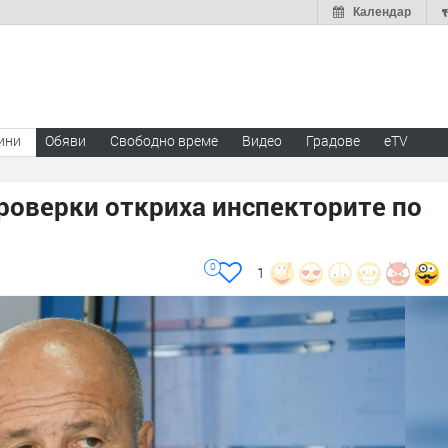
Календар
ини
Обяви
Свободно време
Видео
Градове
eTV
роверки откриха инспекторите по
0
1