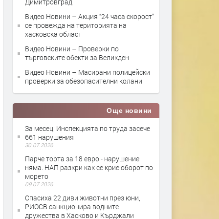
Димитровград
Видео Новини – Акция “24 часа скорост”
се провежда на територията на
хасковска област
Видео Новини – Проверки по
търговските обекти за Великден
Видео Новини – Масирани полицейски
проверки за обезопасителни колани
Още новини
За месец: Инспекцията по труда засече
661 нарушения
30.07.2026
Парче торта за 18 евро - нарушение
няма. НАП разкри как се крие оборот по
морето
09.07.2026
Спасиха 22 диви животни през юни,
РИОСВ санкционира водните
дружества в Хасково и Кърджали