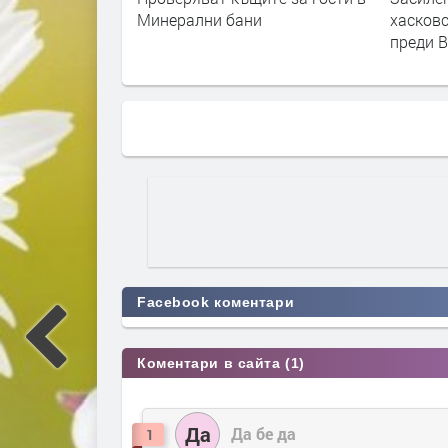
и
хасковските магазини дни
РИОСВ 
преди Великден
Facebook коментари
Коментари в сайта (1)
Да
Да бе да
1