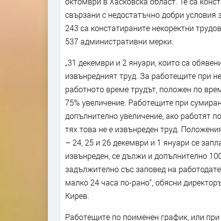
октомври в Хасковска област. Те са конс
свързани с недостатъчно добри условия з
243 са констатираните некоректни трудо
537 административни мерки.
„31 декември и 2 януари, които са обявен
извънредният труд. За работещите при н
работното време трудът, положен по врем
75% увеличение. Работещите при сумиран
допълнително увеличение, ако работят п
тях това не е извънреден труд. Положени
– 24, 25 и 26 декември и 1 януари се зап
извънреден, се дължи и допълнително 10
задължително със заповед на работодател
малко 24 часа по-рано“, обясни директор
Кирев.
Работещите по поименен график, или при