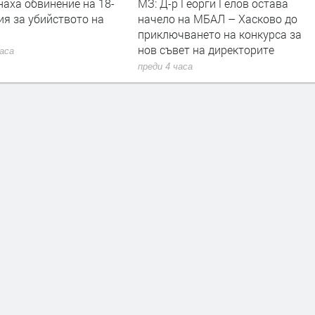
 Георги Гелов остава
Слънчево и горещо време
 на МБАЛ – Хасково до
очаква Хасковска област в
чването на конкурса за
неделя
ет на директорите
преди 10 часа
часа