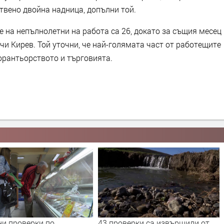
твено двойна надница, допълни той.
 на непълнолетни на работа са 26, докато за същия месец
чи Кирев. Той уточни, че най-голямата част от работещите
орантьорството и търговията.
верки са извършили от
Засилени проверки в