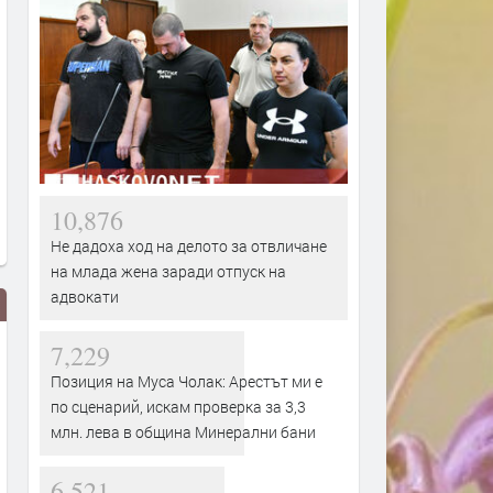
10,876
Не дадоха ход на делото за отвличане
на млада жена заради отпуск на
адвокати
7,229
Позиция на Муса Чолак: Арестът ми е
по сценарий, искам проверка за 3,3
млн. лева в община Минерални бани
6,521