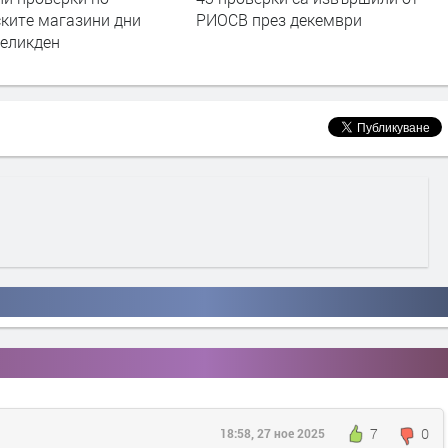
през декември
Пампорово по празниците
7
0
18:58, 27 ное 2025