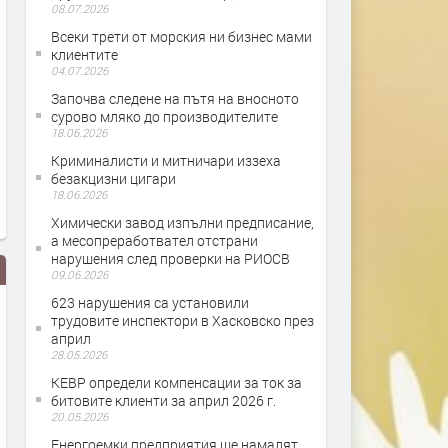
08.07.2026
Всеки трети от морския ни бизнес мами
клиентите
04.07.2026
Започва следене на пътя на вносното
сурово мляко до производителите
18.06.2026
Криминалисти и митничари иззеха
безакцизни цигари
18.06.2026
Химически завод изпълни предписание,
а месопреработвател отстрани
нарушения след проверки на РИОСВ
09.06.2026
623 нарушения са установили
трудовите инспектори в Хасковско през
април
28.05.2026
КЕВР определи компенсации за ток за
битовите клиенти за април 2026 г.
20.05.2026
Проверки в магазините за риба
Над 25 000 нарушения на
Енергоемки предприятия ще намалят