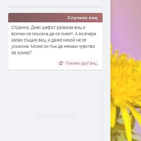
Случаен виц
Странно. Днес шефът разказа виц и
всички се скъсаха да се смеят. А аз вчера
казах същия виц, и даже никой не се
усмихна. Може ли пък да нямам чувство
за хумор?
Покажи друг виц