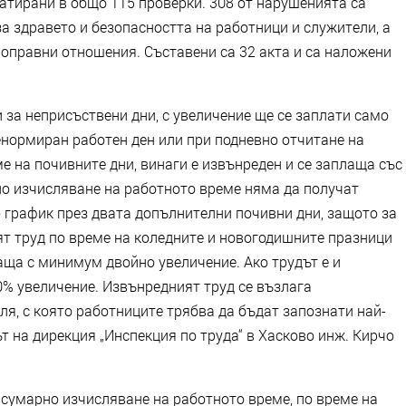
татирани в общо 115 проверки. 308 от нарушенията са
а здравето и безопасността на работници и служители, а
воправни отношения. Съставени са 32 акта и са наложени
и за неприсъствени дни, с увеличение ще се заплати само
енормиран работен ден или при подневно отчитане на
е на почивните дни, винаги е извънреден и се заплаща със
о изчисляване на работното време няма да получат
о график през двата допълнителни почивни дни, защото за
ят труд по време на коледните и новогодишните празници
лаща с минимум двойно увеличение. Ако трудът е и
0% увеличение. Извънредният труд се възлага
я, с която работниците трябва да бъдат запознати най-
ът на дирекция „Инспекция по труда“ в Хасково инж. Кирчо
 сумарно изчисляване на работното време, по време на