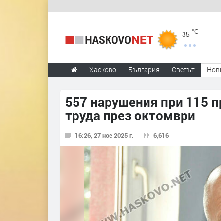
°C
35
Хасково
България
Светът
Нов
557 нарушения при 115 п
труда през октомври
16:26, 27 ное 2025 г.
6,616