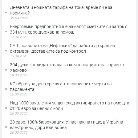
Дневната и нощната тарифа на тока: време ли е за
промяна?
30.04.2026
Енергоемки предприятия ще намалят сметките си за ток с
334 млн. евро държавна помощ
17.04.2026
САЩ позволиха на „Нефтохим“ да работи до края на
октомври, доставките са под контрол
15.04.2026
304 души кандидатстваха за компенсациите за гориво в
Хасково
29.03.2026
КС образува дело срещу антикризисните мерки на
парламента
26.03.2026
Над 1000 заявления за ден след активирането на помощта
от 20 евро за бедни с коли
26.03.2026
20 евро, 100% бюрокрация: У нас пак на гише, в Украйна –
електронно, дори във война
25.03.2026