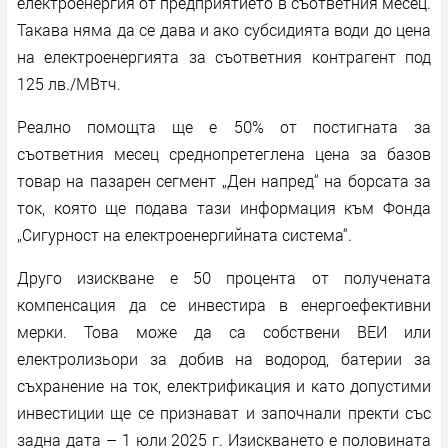
електроенергия от предприятието в съответния месец.
Такава няма да се дава и ако субсидията води до цена
на електроенергията за съответния контрагент под
125 лв./MВтч.
Реално помощта ще е 50% от постигната за
съответния месец среднопретеглена цена за базов
товар на пазарен сегмент „Ден напред“ на борсата за
ток, която ще подава тази информация към Фонда
„Сигурност на електроенергийната система“.
Друго изискване е 50 процента от получената
компенсация да се инвестира в енергоефективни
мерки. Това може да са собствени ВЕИ или
електролизьори за добив на водород, батерии за
съхранение на ток, електрификация и като допустими
инвестиции ще се признават и започнали пректи със
задна дата – 1 юли 2025 г. Изискването е половината