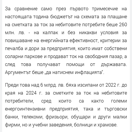
За сравнение само през първото тримесечие на
настоящата тодина бюджетът на схемата за плащане
на сметката за ток за небитовите потребите беше 260
млн. лв. - на калпак и без никакви условия за
повишаване на енергийната ефективност, критерии за
печалба и дори за предприятия, които имат собствени
соларни паркове и продават ток на свободния пазар, а
след това получават помощи от държавата.
Аргументът беше „да натиснем инфлацията“.
Преди това над 6 млрд. лв. бяха изсипани от 2022 г. до
края на 2024 г. за сметките за ток на небитовите
потребители, сред които са както големи
енергоинтензивни предприятия, така и търговски
банки, телекоми, фризьори, обущари и други малки
фирми, но и учебни заведения, болници и храмове.