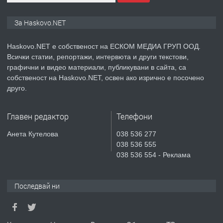
ПРЕДЛАГА
ПРОСТОРЕН ТРИСТАЕН
За Haskovo.NET
АПАРТАМЕНТ В НОВА СГРАДА КВ.
КУБА
Haskovo.NET е собственост на ЕСКОМ МЕДИА ГРУП ООД.
Всички статии, репортажи, интервюта и други текстови,
преди 3 дни
графични и видео материали, публикувани в сайта, са
собственост на Haskovo.NET, освен ако изрично е посочено
ПРЕДЛАГА
Продавам парцел в гр. Хасково кв.
друго.
Хисаря до ток, вода,канализация,
асфалт 0889 537 426
Главен редактор
Телефони
преди 3 дни
Анета Кутелова
038 536 277
038 536 555
ПРЕДЛАГА
СГЛОБЯВАНЕ НА МЕБЕЛИ.
038 536 554 - Реклама
Последвай ни
преди 3 дни
ПРЕДЛАГА
№4119 Едностаен обзаведен