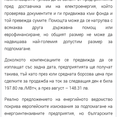
пред доставчика им на електроенергия, който
проверява документите и ги придвижва към фонда и
той превежда сумите. Помощта може да се натрупва с
всякаква друга държавна помощ или
еврофинансиране, но общият размер не може да
надвишава най-големия допустим размер за
подпомагане.
Доколкото компенсациите се предвижда да се
изплащат със задна дата, предприятията ще получат
такива, тъй като през юли средната борсова цена при
сделките за продажба на ток за следващия ден е била
197.80 лв./МВтч, а през август – 148.31 лв.
Реално предложението на енергийното ведомство
покрива европейските изисквания за подпомагане на
енергоинтензивните предприятия, но българските