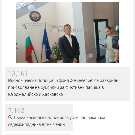
13,161
Икономическа полиция и фонд „Земеделие“ са разкрили
присвояване на субсидии за фиктивни пасища в
Кърджалийско и Хасковско
7,162
Трима хасковски алпинисти успешно изкачиха
седемхилядника връх Ленин