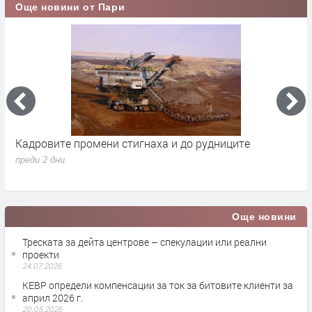
Още новини от Пари
Кадровите промени стигнаха и до рудниците
П
1
преди 2 дни
п
Още новини
Треската за дейта центрове – спекулации или реални
проекти
24.07.2026
КЕВР определи компенсации за ток за битовите клиенти за
април 2026 г.
20.05.2026