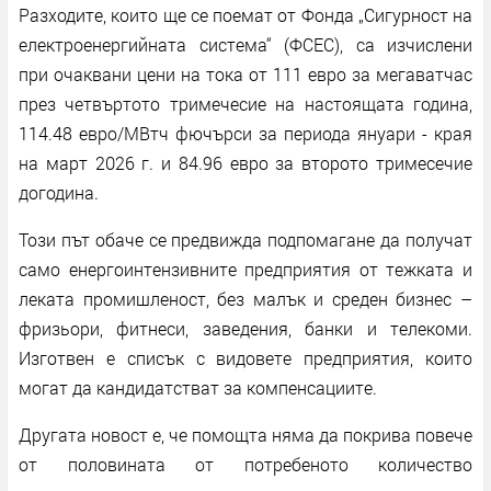
Разходите, които ще се поемат от Фонда „Сигурност на
електроенергийната система“ (ФСЕС), са изчислени
при очаквани цени на тока от 111 евро за мегаватчас
през четвъртото тримечесие на настоящата година,
114.48 евро/МВтч фючърси за периода януари - края
на март 2026 г. и 84.96 евро за второто тримесечие
догодина.
Този път обаче се предвижда подпомагане да получат
само енергоинтензивните предприятия от тежката и
леката промишленост, без малък и среден бизнес –
фризьори, фитнеси, заведения, банки и телекоми.
Изготвен е списък с видовете предприятия, които
могат да кандидатстват за компенсациите.
Другата новост е, че помощта няма да покрива повече
от половината от потребеното количество