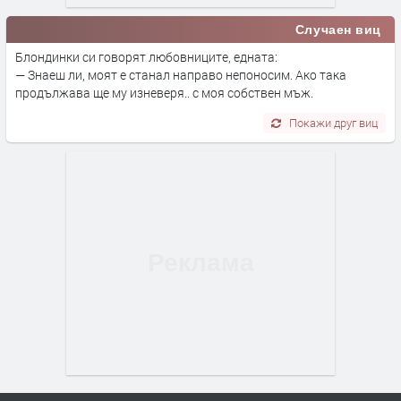
Случаен виц
Блондинки си говорят любовниците, едната:
— Знаеш ли, моят е станал направо непоносим. Ако така
продължава ще му изневеря.. с моя собствен мъж.
Покажи друг виц