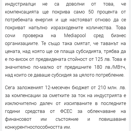
индустриалци не са доволни от това, че
компенсацията ще покрива само 50 процента от
потребената енергия и ще настояват отново да се
покриват напълно изразходените количества. Това
сочи проверка на Mediapool сред бизнес
организациите. Те също така смятат, че таванът на
цената, над която ще се плаща субсидията, трябва да
е по-висок от предвидената стойност от 125 лв. Това е
значително по-малко от предишните 180 лв./МВтч,
над които се даваше субсидия за цялото потребление.
Сега заложеният 12-месечен бюджет от 210 млн. лв.
за компенсации за сметките за ток на индустрията е
изключително далеч от изсипваните в последните
години средства от ФСЕС за облекчаване на
финансовот им състояние и повишаване
конкурентноспособността им.