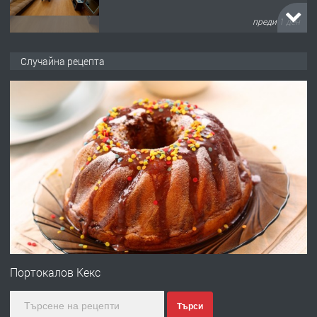
преди 1 ден
ПРЕДЛАГА
НАПЪЛНО ОБЗАВЕДЕН И
Случайна рецепта
ОБОРУДВАН ТРИСТАЕН
АПАРТАМЕНТ В ЦЕНТЪРА НА ГР.
ХАСКОВО
преди 2 дни
ПРЕДЛАГА
Давам гараж под наем
преди 2 дни
ПРЕДЛАГА
№4120 Магазин/Офис под наем в кв.
Любен Каравелов, Хасково-близо до
Портокалов Кекс
градската градина!
преди 3 дни
Търси