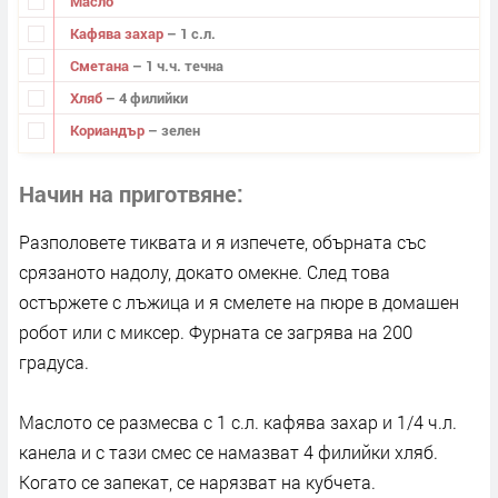
Масло
Кафява захар
– 1 с.л.
Сметана
– 1 ч.ч. течна
Хляб
– 4 филийки
Кориандър
– зелен
Начин на приготвяне
Разполовете тиквата и я изпечете, обърната със
срязаното надолу, докато омекне. След това
остържете с лъжица и я смелете на пюре в домашен
робот или с миксер. Фурната се загрява на 200
градуса.
Маслото се размесва с 1 с.л. кафява захар и 1/4 ч.л.
канела и с тази смес се намазват 4 филийки хляб.
Когато се запекат, се нарязват на кубчета.