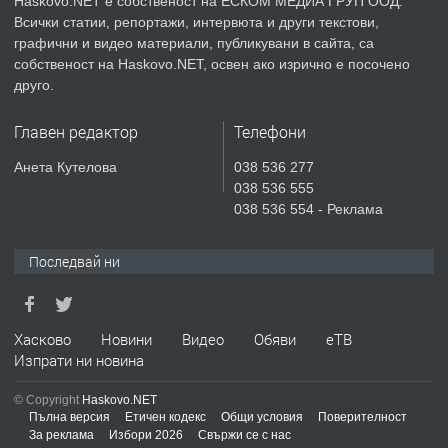
Haskovo.NET е собственост на ЕСКОМ МЕДИА ГРУП ООД.
Всички статии, репортажи, интервюта и други текстови,
преди 6 дни
графични и видео материали, публикувани в сайта, са
собственост на Haskovo.NET, освен ако изрично е посочено
ПРЕДЛАГА
Продавам парцел в гр. Хасково кв.
друго.
Хисаря до ток, вода,канализация,
асфалт 0889 537 426
Главен редактор
Телефони
преди 6 дни
Анета Кутелова
038 536 277
038 536 555
ПРЕДЛАГА
СГЛОБЯВАНЕ НА МЕБЕЛИ.
038 536 554 - Реклама
Последвай ни
преди 6 дни
ПРЕДЛАГА
Хасково
Новини
Видео
Обяви
еТВ
№4119 Едностаен обзаведен
Изпрати ни новина
апартамент под наем в кв.
Училищни, гр. Хасково.
© Copyright
Haskovo.NET
Пълна версия
Етичен кодекс
Общи условия
Поверителност
преди 6 дни
За реклама
Избори 2026
Свържи се с нас