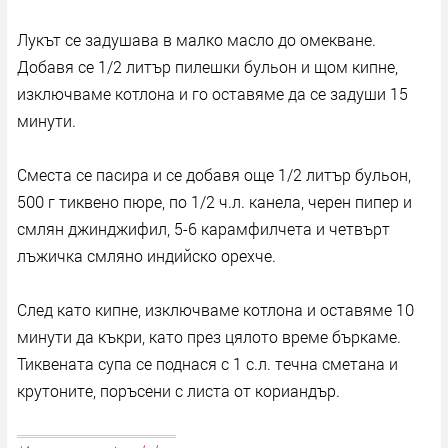
Лукът се задушава в малко масло до омекване.
Добавя се 1/2 литър пилешки бульон и щом кипне,
изключваме котлона и го оставяме да се задуши 15
минути.
Сместа се пасира и се добавя още 1/2 литър бульон,
500 г тиквено пюре, по 1/2 ч.л. канела, черен пипер и
смлян джинджифил, 5-6 карамфилчета и четвърт
лъжичка смляно индийско орехче.
След като кипне, изключваме котлона и оставяме 10
минути да къкри, като през цялото време бъркаме.
Тиквената супа се поднася с 1 с.л. течна сметана и
крутоните, поръсени с листа от кориандър.