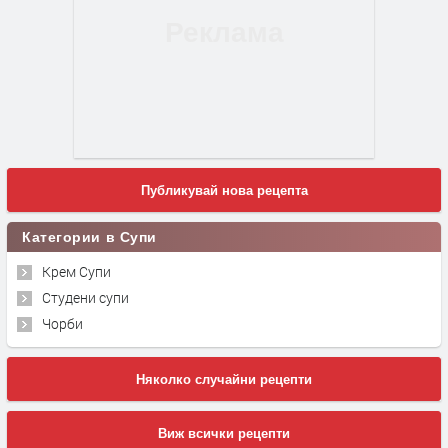
Публикувай нова рецепта
Категории в Супи
Крем Супи
Студени супи
Чорби
Няколко случайни рецепти
Виж всички рецепти