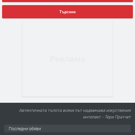
Търсене
Автентичната тъпота всеки път надминава изкуствения
интелект. - Тери Пратчет
Последни обяви