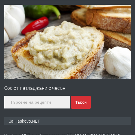
ОБОРУДВАН ТРИСТАЕН
АПАРТАМЕНТ В ЦЕНТЪРА НА ГР.
ХАСКОВО
преди 5 дни
ПРЕДЛАГА
Давам гараж под наем
преди 5 дни
ПРЕДЛАГА
№4120 Магазин/Офис под наем в кв.
Любен Каравелов, Хасково-близо до
Сос от патладжани с чесън
градската градина!
преди 5 дни
Търси
ПРЕДЛАГА
ПРОСТОРЕН ТРИСТАЕН
За Haskovo.NET
АПАРТАМЕНТ В НОВА СГРАДА КВ.
КУБА