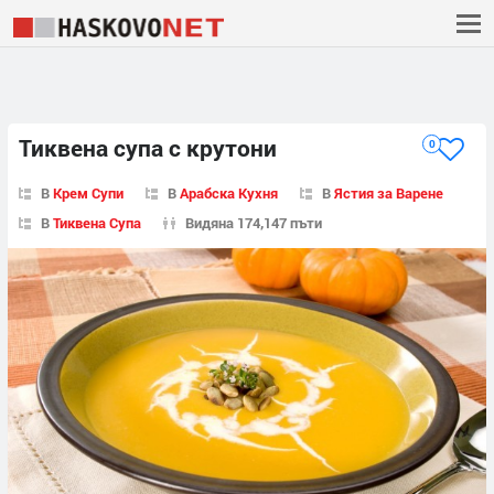
Тиквена супа с крутони
0
В
Крем Супи
В
Арабска Кухня
В
Ястия за Варене
В
Тиквена Супа
Видяна 174,147 пъти