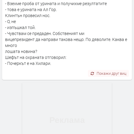
- Взехме проба от урината и получихме резултатите
- това е урината на Ал Гор.
Клинтън провесил нос.
- О, не
- изпъшкал той.
- Чувствам се предаден. Собственият ми
вицепрезидент да направи такова нещо. По дяволите. Каква е
много
лошата новина?
Шефът на охраната отговорил:
- Почеркът е на Хилари.
Покажи друг виц