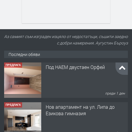
Аз самият съм изграден изцяло от недостатъци, съшити заедно
с добри намерения. Аугустин Бъроуз
Последни обяви
ПРЕДЛАГА
Нов апартамент на ул. Липа до
Езикова гимназия
преди 1 ден
ПРЕДЛАГА
🔑 ОБЗАВЕДЕНА ГАРСОНИЕРА ПОД
НАЕМ В КВ. „ОРФЕЙ“ – ДО
КОМПЛЕКС „ВЕСПРЕМ“, ГР. ХАСКОВО