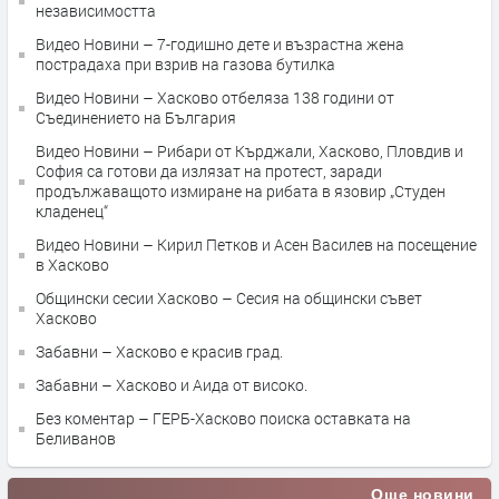
независимостта
Видео Новини – 7-годишно дете и възрастна жена
пострадаха при взрив на газова бутилка
Видео Новини – Хасково отбеляза 138 години от
Съединението на България
Видео Новини – Рибари от Кърджали, Хасково, Пловдив и
София са готови да излязат на протест, заради
продължаващото измиране на рибата в язовир „Студен
кладенец“
Видео Новини – Кирил Петков и Асен Василев на посещение
в Хасково
Общински сесии Хасково – Сесия на общински съвет
Хасково
Забавни – Хасково е красив град.
Забавни – Хасково и Аида от високо.
Без коментар – ГЕРБ-Хасково поиска оставката на
Беливанов
Още новини