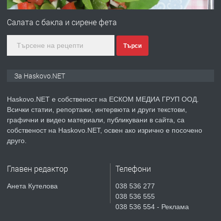
ПРОСТОРЕН ТРИСТАЕН
АПАРТАМЕНТ В НОВА СГРАДА КВ.
Салата с бакла и сирене фета
КУБА
Търси
преди 4 дни
ПРЕДЛАГА
Продавам парцел в гр. Хасково кв.
За Haskovo.NET
Хисаря до ток, вода,канализация,
асфалт 0889 537 426
Haskovo.NET е собственост на ЕСКОМ МЕДИА ГРУП ООД.
Всички статии, репортажи, интервюта и други текстови,
преди 4 дни
графични и видео материали, публикувани в сайта, са
собственост на Haskovo.NET, освен ако изрично е посочено
ПРЕДЛАГА
СГЛОБЯВАНЕ НА МЕБЕЛИ.
друго.
Главен редактор
Телефони
преди 4 дни
Анета Кутелова
038 536 277
038 536 555
ПРЕДЛАГА
№4119 Едностаен обзаведен
038 536 554 - Реклама
апартамент под наем в кв.