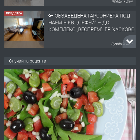
преди 2 дни
ПРЕДЛАГА
НАПЪЛНО ОБЗАВЕДЕН И
ОБОРУДВАН ТРИСТАЕН
АПАРТАМЕНТ В ЦЕНТЪРА НА ГР.
ХАСКОВО
преди 3 дни
ПРЕДЛАГА
Давам гараж под наем
Случайна рецепта
преди 3 дни
ПРЕДЛАГА
№4120 Магазин/Офис под наем в кв.
Любен Каравелов, Хасково-близо до
градската градина!
преди 3 дни
ПРЕДЛАГА