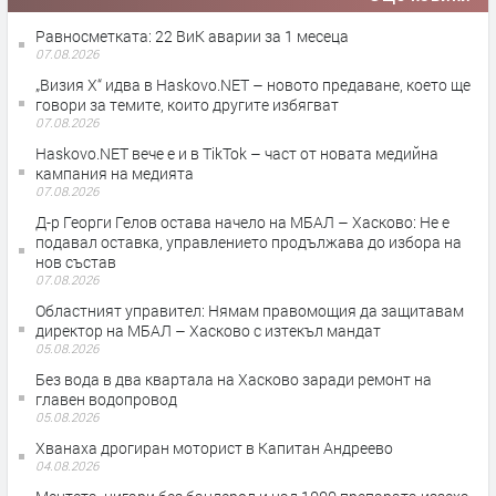
Равносметката: 22 ВиК аварии за 1 месеца
07.08.2026
„Визия Х“ идва в Haskovo.NET – новото предаване, което ще
говори за темите, които другите избягват
07.08.2026
Haskovo.NET вече е и в TikTok – част от новата медийна
кампания на медията
07.08.2026
Д-р Георги Гелов остава начело на МБАЛ – Хасково: Не е
подавал оставка, управлението продължава до избора на
нов състав
07.08.2026
Областният управител: Нямам правомощия да защитавам
директор на МБАЛ – Хасково с изтекъл мандат
05.08.2026
Без вода в два квартала на Хасково заради ремонт на
главен водопровод
05.08.2026
Хванаха дрогиран моторист в Капитан Андреево
04.08.2026