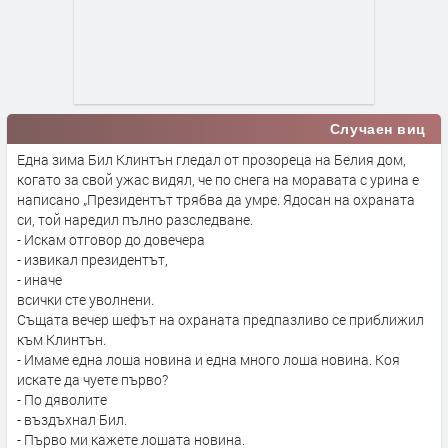
Случаен виц
Една зима Бил Клинтън гледал от прозореца на Белия дом,
когато за свой ужас видял, че по снега на моравата с урина е
написано „Президентът трябва да умре. Ядосан на охраната
си, той наредил пълно разследване.
- Искам отговор до довечера
- извикал президентът,
- иначе
всички сте уволнени.
Същата вечер шефът на охраната предпазливо се приближил
към Клинтън.
- Имаме една лоша новина и една много лоша новина. Коя
искате да чуете първо?
- По дяволите
- въздъхнал Бил.
- Първо ми кажете лошата новина.