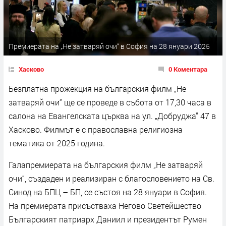
Премиерата на „Не затваряй очи“ в София на 28 януари 2025
Хасково
0 Коментара
Безплатна прожекция на българския филм „Не
затваряй очи“ ще се проведе в събота от 17,30 часа в
салона на Евангелската църква на ул. „Добруджа“ 47 в
Хасково. Филмът е с православна религиозна
тематика от 2025 година.
Галапремиерата на българския филм „Не затваряй
очи“, създаден и реализиран с благословението на Св.
Синод на БПЦ – БП, се състоя на 28 януари в София.
На премиерата присъстваха Негово Светейшество
Българският патриарх Даниил и президентът Румен