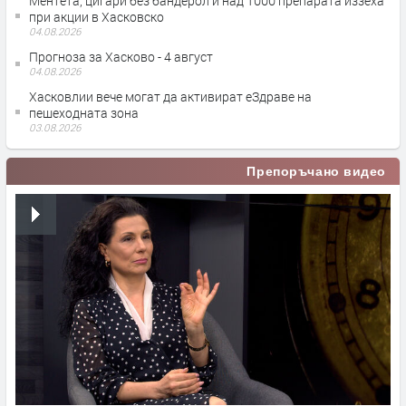
Ментета, цигари без бандерол и над 1000 препарата иззеха
при акции в Хасковско
04.08.2026
Прогноза за Хасково - 4 август
04.08.2026
Хасковлии вече могат да активират еЗдраве на
пешеходната зона
03.08.2026
Препоръчано видео