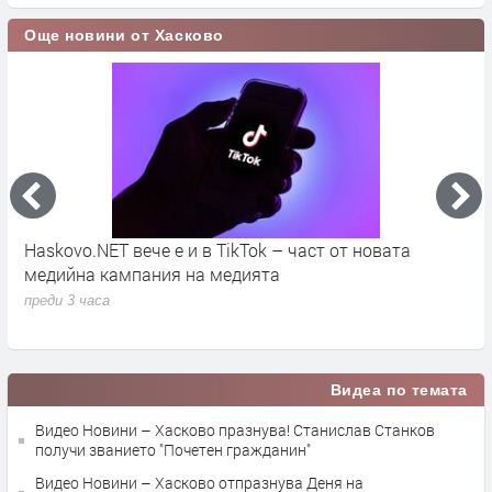
Още новини от Хасково
ОФК „Хасково“ стартира новия сезон с победа над
П
„Гигант“
и
М
преди 3 часа
п
Видеа по темата
Видео Новини – Хасково празнува! Станислав Станков
получи званието "Почетен гражданин"
Видео Новини – Хасково отпразнува Деня на