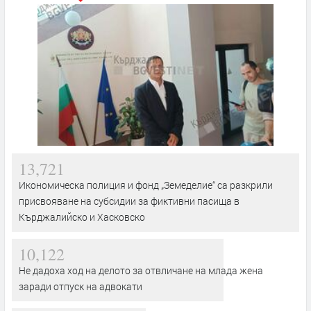
13,721
Икономическа полиция и фонд „Земеделие“ са разкрили
присвояване на субсидии за фиктивни пасища в
Кърджалийско и Хасковско
10,122
Не дадоха ход на делото за отвличане на млада жена
заради отпуск на адвокати