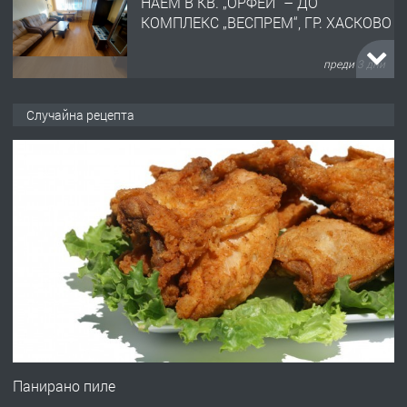
НАЕМ В КВ. „ОРФЕЙ“ – ДО
КОМПЛЕКС „ВЕСПРЕМ“, ГР. ХАСКОВО
преди 3 дни
ПРЕДЛАГА
НАПЪЛНО ОБЗАВЕДЕН И
Случайна рецепта
ОБОРУДВАН ТРИСТАЕН
АПАРТАМЕНТ В ЦЕНТЪРА НА ГР.
ХАСКОВО
преди 4 дни
ПРЕДЛАГА
Давам гараж под наем
преди 4 дни
ПРЕДЛАГА
№4120 Магазин/Офис под наем в кв.
Любен Каравелов, Хасково-близо до
Панирано пиле
градската градина!