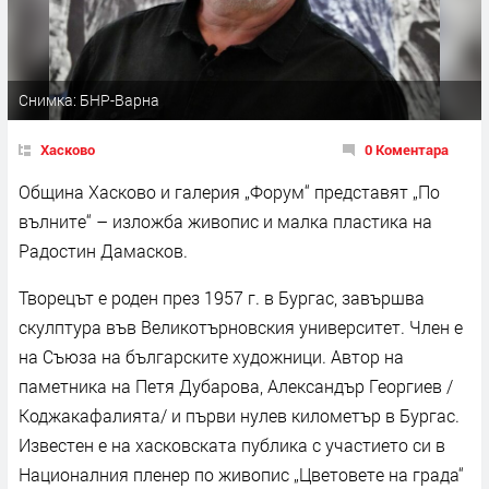
Снимка: БНР-Варна
Хасково
0 Коментара
Община Хасково и галерия „Форум“ представят „По
вълните“ – изложба живопис и малка пластика на
Радостин Дамасков.
Творецът е роден през 1957 г. в Бургас, завършва
скулптура във Великотърновския университет. Член е
на Съюза на българските художници. Автор на
паметника на Петя Дубарова, Александър Георгиев /
Коджакафалията/ и първи нулев километър в Бургас.
Известен е на хасковската публика с участието си в
Националния пленер по живопис „Цветовете на града“