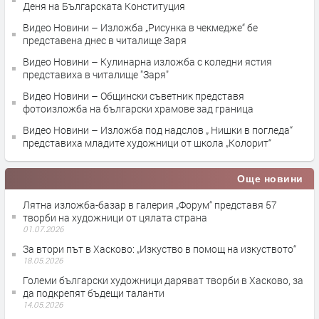
Деня на Българската Конституция
Видео Новини – Изложба „Рисунка в чекмедже“ бе
представена днес в читалище Заря
Видео Новини – Кулинарна изложба с коледни ястия
представиха в читалище "Заря"
Видео Новини – Oбщински съветник представя
фотоизложба на български храмове зад граница
Видео Новини – Изложба под надслов „ Нишки в погледа“
представиха младите художници от школа „Колорит“
Още новини
Лятна изложба-базар в галерия „Форум“ представя 57
творби на художници от цялата страна
01.07.2026
За втори път в Хасково: „Изкуство в помощ на изкуството“
18.05.2026
Големи български художници даряват творби в Хасково, за
да подкрепят бъдещи таланти
14.05.2026