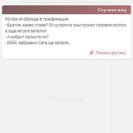
Случаен виц
Мутра се обажда в газификация:
- Братле, какво става? От сутринта съм пуснал газовия котлон,
а още не се е запалил.
- А кибрит палихте ли?
- Еййй, забравих! Сега ще запаля...
Покажи друг виц