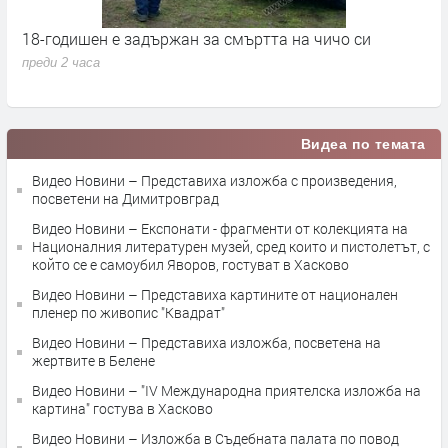
18-годишен е задържан за смъртта на чичо си
„
преди 2 часа
п
Видеа по темата
Видео Новини – Представиха изложба с произведения,
посветени на Димитровград
Видео Новини – Експонати - фрагменти от колекцията на
Националния литературен музей, сред които и пистолетът, с
който се е самоубил Яворов, гостуват в Хасково
Видео Новини – Представиха картините от национален
пленер по живопис "Квадрат"
Видео Новини – Представиха изложба, посветена на
жертвите в Белене
Видео Новини – "IV Mеждународна приятелска изложба на
картина" гостува в Хасково
Видео Новини – Изложба в Съдебната палата по повод