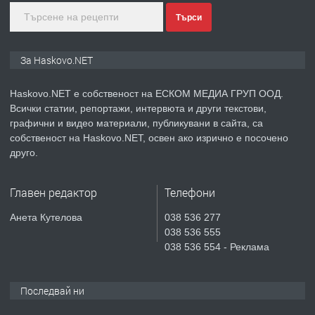
Търси
преди 4 дни
ПРЕДЛАГА
ПРОСТОРЕН ТРИСТАЕН
За Haskovo.NET
АПАРТАМЕНТ В НОВА СГРАДА КВ.
КУБА
Haskovo.NET е собственост на ЕСКОМ МЕДИА ГРУП ООД.
Всички статии, репортажи, интервюта и други текстови,
преди 5 дни
графични и видео материали, публикувани в сайта, са
собственост на Haskovo.NET, освен ако изрично е посочено
ПРЕДЛАГА
Продавам парцел в гр. Хасково кв.
друго.
Хисаря до ток, вода,канализация,
асфалт 0889 537 426
Главен редактор
Телефони
преди 5 дни
Анета Кутелова
038 536 277
038 536 555
ПРЕДЛАГА
СГЛОБЯВАНЕ НА МЕБЕЛИ.
038 536 554 - Реклама
Последвай ни
преди 5 дни