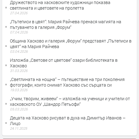
Дружеството на хасковските художници показва
светлината и цветовете на пролетта
27.04.2026
„Пътеписи в цвят“: Мария Райчева пренася магията на
пътуването в галерия „Форум“
07.04.2026
Община Хасково и галерия „Форум“ представят „Пътеписи в
цвят“ на Мария Райчева
03.04.2026
Изложба „Светове от цветове“ озари библиотеката в
Хасково
31.03.2026
„Светлината на нощна“ – пътешествие на три поколения
фотографи, които снимат Хасково със сърцата си
19.03.2026
„Учим, творим, живеем“ – изложба на ученици и учители от
хасковското ОУ „Шандор Петьофи“
05.03.2026
Децата на Хасково рисуват в духа на Димитър Иванов –
Лицо
24.11.2025