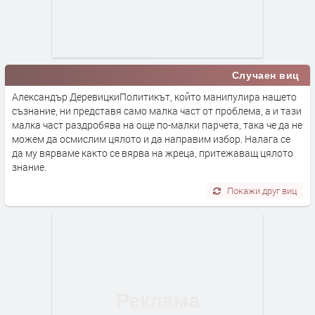
Случаен виц
Александър ДеревицкиПолитикът, който манипулира нашето
съзнание, ни представя само малка част от проблема, а и тази
малка част раздробява на още по-малки парчета, така че да не
можем да осмислим цялото и да направим избор. Налага се
да му вярваме както се вярва на жреца, притежаващ цялото
знание.
Покажи друг виц