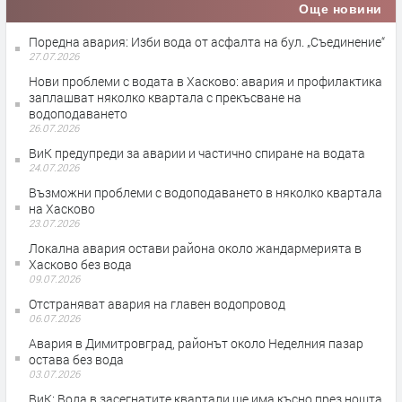
Още новини
Поредна авария: Изби вода от асфалта на бул. „Съединение“
27.07.2026
Нови проблеми с водата в Хасково: авария и профилактика
заплашват няколко квартала с прекъсване на
водоподаването
26.07.2026
ВиК предупреди за аварии и частично спиране на водата
24.07.2026
Възможни проблеми с водоподаването в няколко квартала
на Хасково
23.07.2026
Локална авария остави района около жандармерията в
Хасково без вода
09.07.2026
Отстраняват авария на главен водопровод
06.07.2026
Авария в Димитровград, районът около Неделния пазар
остава без вода
03.07.2026
ВиК: Вода в засегнатите квартали ще има късно през нощта