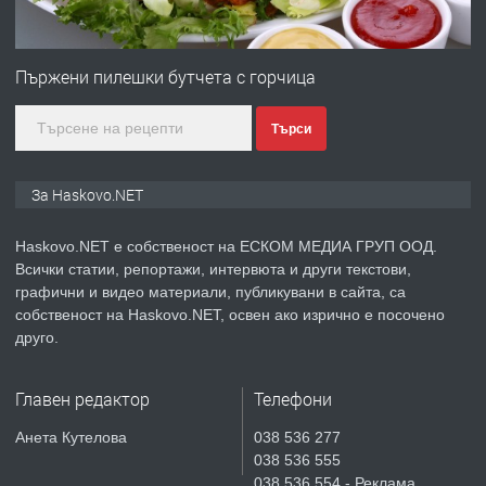
ПРЕДЛАГА
Продавам парцел в гр. Хасково кв.
Хисаря до ток, вода,канализация,
Пържени пилешки бутчета с горчица
асфалт 0889 537 426
Търси
преди 2 дни
ПРЕДЛАГА
СГЛОБЯВАНЕ НА МЕБЕЛИ.
За Haskovo.NET
Haskovo.NET е собственост на ЕСКОМ МЕДИА ГРУП ООД.
Всички статии, репортажи, интервюта и други текстови,
преди 2 дни
графични и видео материали, публикувани в сайта, са
собственост на Haskovo.NET, освен ако изрично е посочено
ПРЕДЛАГА
№4119 Едностаен обзаведен
друго.
апартамент под наем в кв.
Училищни, гр. Хасково.
Главен редактор
Телефони
преди 3 дни
Анета Кутелова
038 536 277
038 536 555
ПРЕДЛАГА
Къртене на бетон! Събаряне на
038 536 554 - Реклама