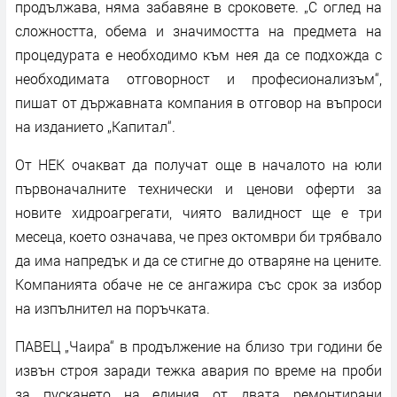
продължава, няма забавяне в сроковете. „С оглед на
сложността, обема и значимостта на предмета на
процедурата е необходимо към нея да се подхожда с
необходимата отговорност и професионализъм“,
пишат от държавната компания в отговор на въпроси
на изданието „Капитал“.
От НЕК очакват да получат още в началото на юли
първоначалните технически и ценови оферти за
новите хидроагрегати, чиято валидност ще е три
месеца, което означава, че през октомври би трябвало
да има напредък и да се стигне до отваряне на цените.
Компанията обаче не се ангажира със срок за избор
на изпълнител на поръчката.
ПАВЕЦ „Чаира“ в продължение на близо три години бе
извън строя заради тежка авария по време на проби
за пускането на единия от двата ремонтирани