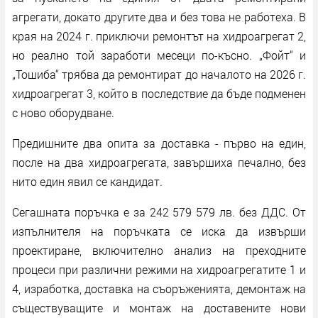
агрегати, докато другите два и без това не работеха. В
края на 2024 г. приключи ремонтът на хидроагрегат 2,
но реално той заработи месеци по-късно. „Фойт“ и
„Тошиба“ трябва да ремонтират до началото на 2026 г.
хидроагрегат 3, който в последствие да бъде подменен
с ново оборудване.
Предишните два опита за доставка - първо на един,
после на два хидроагрегата, завършиха печално, без
нито един явил се кандидат.
Сегашната поръчка е за 242 579 579 лв. без ДДС. От
изпълнителя на поръчката се иска да извърши
проектиране, включително анализ на преходните
процеси при различни режими на хидроагрегатите 1 и
4, изработка, доставка на съоръженията, демонтаж на
съществуващите и монтаж на доставените нови