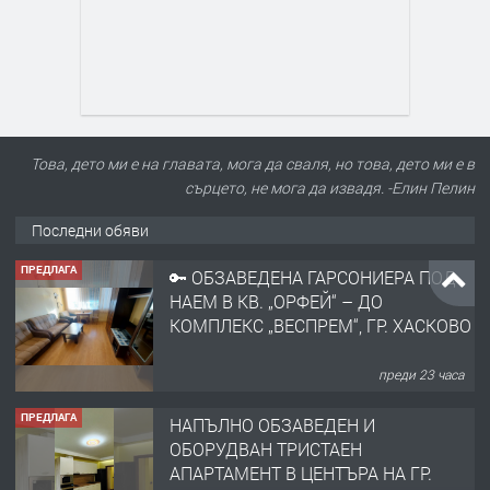
Това, дето ми е на главата, мога да сваля, но това, дето ми е в
сърцето, не мога да извадя. -Елин Пелин
Последни обяви
ПРЕДЛАГА
🔑 ОБЗАВЕДЕНА ГАРСОНИЕРА ПОД
НАЕМ В КВ. „ОРФЕЙ“ – ДО
КОМПЛЕКС „ВЕСПРЕМ“, ГР. ХАСКОВО
преди 23 часа
ПРЕДЛАГА
НАПЪЛНО ОБЗАВЕДЕН И
ОБОРУДВАН ТРИСТАЕН
АПАРТАМЕНТ В ЦЕНТЪРА НА ГР.