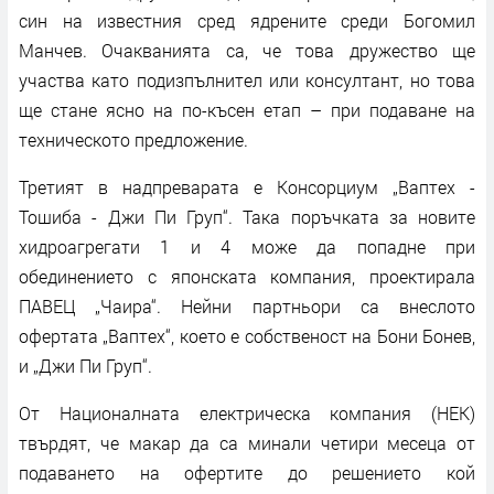
син на известния сред ядрените среди Богомил
Манчев. Очакванията са, че това дружество ще
участва като подизпълнител или консултант, но това
ще стане ясно на по-късен етап – при подаване на
техническото предложение.
Третият в надпреварата е Консорциум „Ваптех -
Тошиба - Джи Пи Груп“. Така поръчката за новите
хидроагрегати 1 и 4 може да попадне при
обединението с японската компания, проектирала
ПАВЕЦ „Чаира“. Нейни партньори са внеслото
офертата „Ваптех“, което е собственост на Бони Бонев,
и „Джи Пи Груп“.
От Националната електрическа компания (НЕК)
твърдят, че макар да са минали четири месеца от
подаването на офертите до решението кой