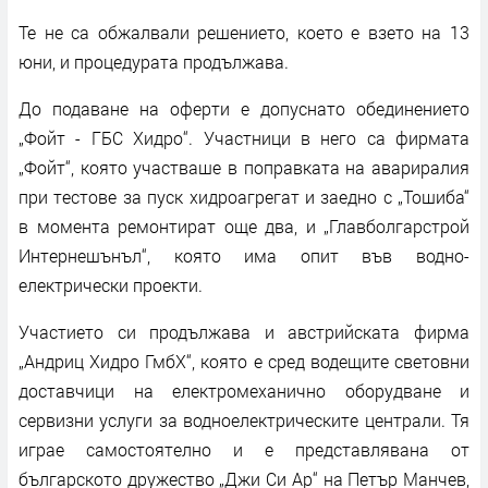
Те не са обжалвали решението, което е взето на 13
юни, и процедурата продължава.
До подаване на оферти е допуснато обединението
„Фойт - ГБС Хидро“. Участници в него са фирмата
„Фойт“, която участваше в поправката на авариралия
при тестове за пуск хидроагрегат и заедно с „Тошиба“
в момента ремонтират още два, и „Главболгарстрой
Интернешънъл“, която има опит във водно-
електрически проекти.
Участието си продължава и австрийската фирма
„Андриц Хидро ГмбХ“, която е сред водещите световни
доставчици на електромеханично оборудване и
сервизни услуги за водноелектрическите централи. Тя
играе самостоятелно и е представлявана от
българското дружество „Джи Си Ар“ на Петър Манчев,