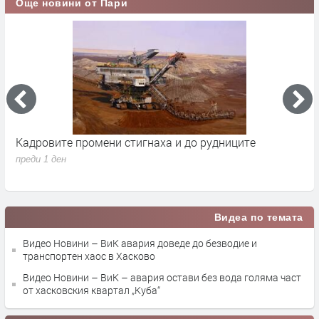
Още новини от Пари
Кадровите промени стигнаха и до рудниците
П
1
преди 1 ден
п
Видеа по темата
Видео Новини – ВиК авария доведе до безводие и
транспортен хаос в Хасково
Видео Новини – ВиК – авария остави без вода голяма част
от хасковския квартал „Куба“