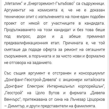
„Металик“ и „Енергоремонт-Гълъбово“ са съдружници.
Аргументът на комисията е, че не е доказан
технически опит с изпълнението на поне един подобен
проект от някой от участниците в кандидата.
Продължаването на този кандидат и без това беше
под въпрос, дори и д абеше преминал
предквалификационния етап. Причината е, че той
смяташе да подаде оферта за ремонт на сегашните
съоръжения, а поръчката и за чисто нови и формално
не отговора на заданието.
Със същия аргумент е отстранен и консорциумът
„Донгфанг-Геострой-Дивела“ с акционери китайската
„Донгфанг Електрик Интернешънъл корпорейшън“,
„Геострой“ на Цоло Вутов и фирмата „Дивела
Венчърс“, притежавана от сина на Лъчезар Цоцорков
– Димитър, и други представители на фамилията.