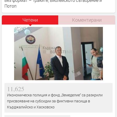
Без формат – Траките, Библейското сътворение и
Потоп
Четени
Коментирани
11,625
Икономическа полиция и фонд „Земеделие“ са разкрили
присвояване на субсидии за фиктивни пасища в
Кърджалийско и Хасковско