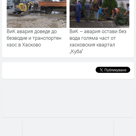
ВиК авария доведе до
ВиК – авария остави без
безводие и транспортен
вода голяма част от
хаос в Хасково
хасковския квартал
„Куба“