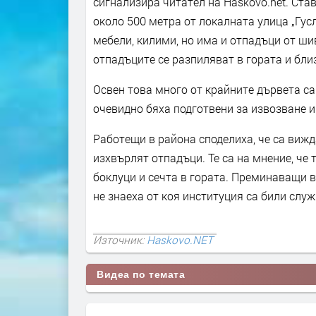
сигнализира читател на Haskovo.net. Став
около 500 метра от локалната улица „Гус
мебели, килими, но има и отпадъци от ши
отпадъците се разпиляват в гората и бли
Освен това много от крайните дървета са
очевидно бяха подготвени за извозване и
Работещи в района споделиха, че са вижда
изхвърлят отпадъци. Те са на мнение, че
боклуци и сечта в гората. Преминаващи в 
не знаеха от коя институция са били служ
Източник:
Haskovo.NET
Видеа по темата