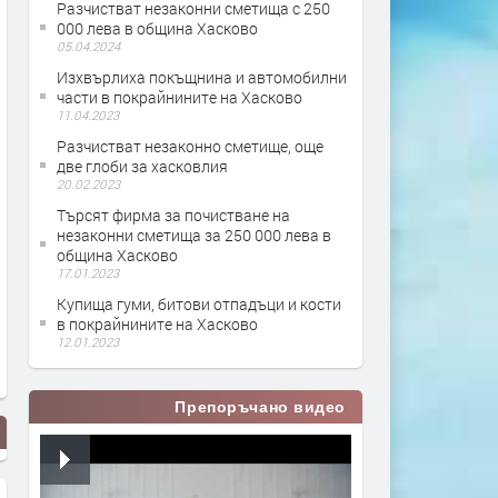
Разчистват незаконни сметища с 250
000 лева в община Хасково
05.04.2024
Изхвърлиха покъщнина и автомобилни
части в покрайнините на Хасково
11.04.2023
Разчистват незаконно сметище, още
две глоби за хасковлия
20.02.2023
Търсят фирма за почистване на
незаконни сметища за 250 000 лева в
община Хасково
17.01.2023
Купища гуми, битови отпадъци и кости
в покрайнините на Хасково
12.01.2023
Препоръчано видео