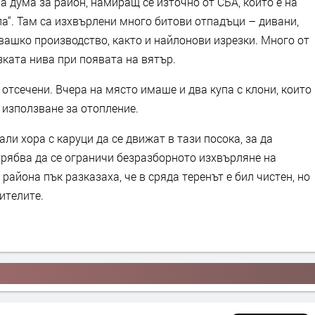
а дума за район, намиращ се източно от СБА, който е на
ла“. Там са изхвърлени много битови отпадъци – дивани,
вашко производство, както и найлонови изрезки. Много от
зката нива при появата на вятър.
 отсечени. Вчера на място имаше и два купа с клони, които
 използване за отопление.
ли хора с каруци да се движат в тази посока, за да
 трябва да се ограничи безразборното изхвърляне на
района пък разказаха, че в сряда теренът е бил чистен, но
ителите.