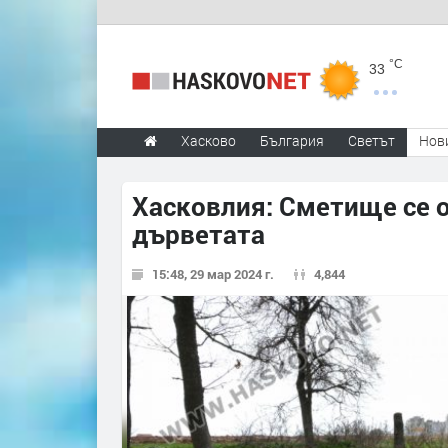
°C
33
Хасково
България
Светът
Нов
Хасковлия: Сметище се о
дърветата
15:48, 29 мар 2024 г.
4,844