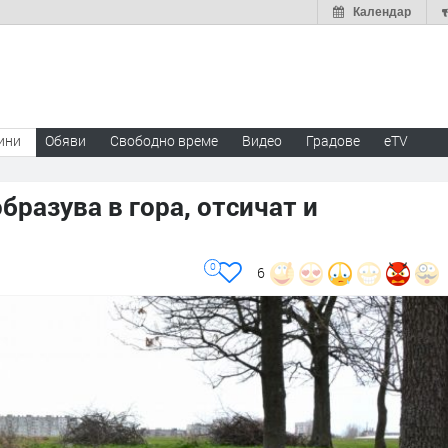
Календар
ини
Обяви
Свободно време
Видео
Градове
eTV
бразува в гора, отсичат и
0
6