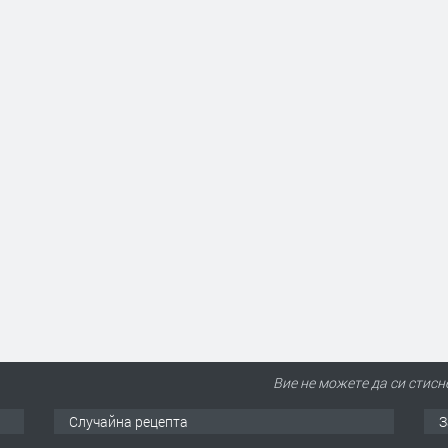
Вие не можете да си стисн
Случайна рецепта
З