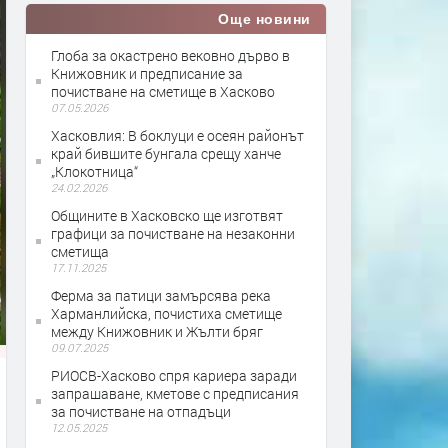
Още новини
Глоба за окастрено вековно дърво в
Книжовник и предписание за
почистване на сметище в Хасково
07.05.2026
Хасковлия: В боклуци е осеян районът
край бившите бунгала срещу ханче
„Клокотница“
24.02.2026
Общините в Хасковско ще изготвят
графици за почистване на незаконни
сметища
17.11.2025
Ферма за патици замърсява река
Харманлийска, почистиха сметище
между Книжовник и Жълти бряг
09.07.2025
РИОСВ-Хасково спря кариера заради
запрашаване, кметове с предписания
за почистване на отпадъци
12.05.2025