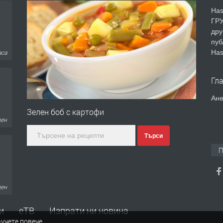
Has
ГРУ
дру
пуб
Has
ден
Гл
Ане
Зелен боб с картофи
ден
Търси
П
ден
и
еТВ
Изпрати ни новина
учете повече
.