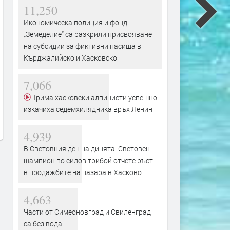
11,250
Икономическа полиция и фонд
„Земеделие“ са разкрили присвояване
на субсидии за фиктивни пасища в
Кърджалийско и Хасковско
Умният избор за семейния
Икономическа полиция и
7,066
бюджет: Как да пазаруваме
„Земеделие“ са разкрили
практично и изгодно през
присвояване на субсидии
Трима хасковски алпинисти успешно
август
фиктивни пасища в
изкачиха седемхилядника връх Ленин
Кърджалийско и Хасковс
преди 22 часа
преди 23 часа
4,939
В Световния ден на динята: Световен
шампион по силов трибой отчете ръст
в продажбите на пазара в Хасково
4,663
Части от Симеоновград и Свиленград
са без вода