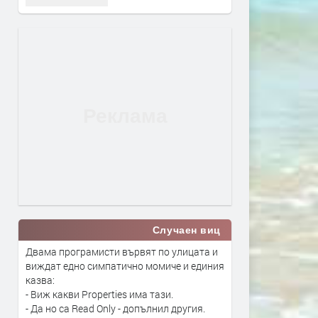
Случаен виц
Двама програмисти вървят по улицата и
виждат едно симпатично момиче и единия
казва:
- Виж какви Properties има тази.
- Да но са Read Only - допълнил другия.