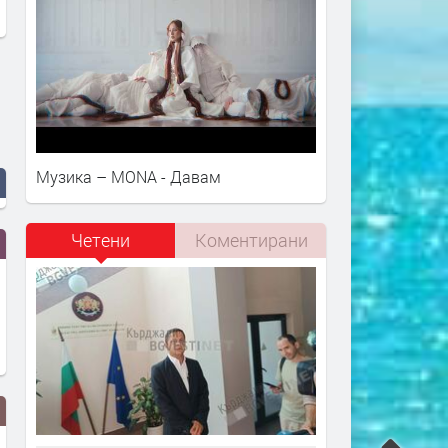
Музика – MONA - Давам
Четени
Коментирани