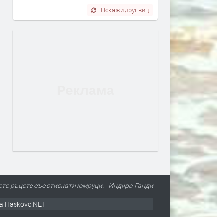
Покажи друг виц
ете ръцете със стиснати юмруци. - Индира Ганди
а Haskovo.NET