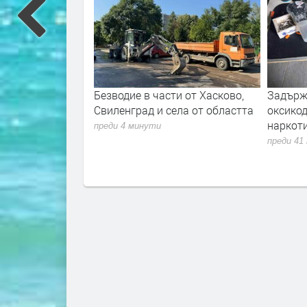
ти от Хасково,
Задържаха 44-годишен с
Трима 
ела от областта
оксикодон и лаборатория за
въпрос
наркотици
„Хасков
кампан
преди 41 минути
преди 56