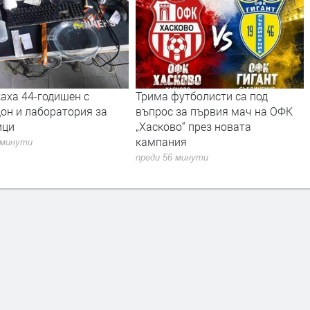
футболисти са под
Областният управител: Нямам
 за първия мач на ОФК
правомощия да защитавам
о“ през новата
директор на МБАЛ – Хасково с
ия
изтекъл мандат
 минути
преди 16 часа