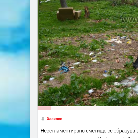
Хасково
Нерегламентирано сметище се образува в