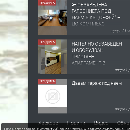
ПРЕДЛАГА
НАПЪЛНО ОБЗАВЕДЕН
И ОБОРУДВАН
ТРИСТАЕН
АПАРТАМЕНТ В
ЦЕНТЪРА НА ГР.
преди 1 
ХАСКОВО
ПРЕДЛАГА
Давам гараж под наем
преди 1 
ПРЕДЛАГА
№4120 Магазин/Офис
под наем в кв. Любен
Каравелов, Хасково-
близо до градската
градина!
преди 1 
ПРЕДЛАГА
ПРОСТОРЕН ТРИСТАЕН
Хасково
Новини
Видео
Обяв
АПАРТАМЕНТ В НОВА
Ние използваме „бисквитки“, за да улесним вашето сърфиране.
На