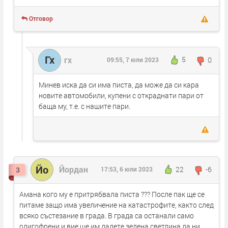
Отговор
Гх
гх
5
0
09:55, 7 юли 2023
Минев иска да си има писта, да може да си кара
новите автомобили, купени с откраднати пари от
баща му, т.е. с нашите пари.
Йо
Йордан
22
-6
3
17:53, 6 юли 2023
Амана кого му е притрябвала писта ??? После пак ще се
питаме защо има увеличение на катастрофите, както след
всяко състезание в града. В града са останали само
олигофрени и вие ще им дадете зелена светлина да ни