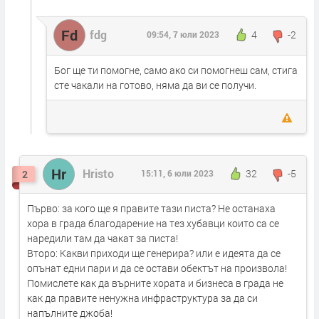
Fd
fdg
4
-2
09:54, 7 юли 2023
Бог ще ти помогне, само ако си помогнеш сам, стига
сте чакали на готово, няма да ви се получи.
Hr
Hristo
32
-5
2
15:11, 6 юли 2023
Първо: за кого ще я правите тази писта? Не останаха
хора в града благодарение на тез хубавци които са се
наредили там да чакат за писта!
Второ: Какви приходи ще генерира? или е идеята да се
опънат едни пари и да се остави обектът на произвола!
Помислете как да върните хората и бизнеса в града не
как да правите ненужна инфраструктура за да си
напълните джоба!