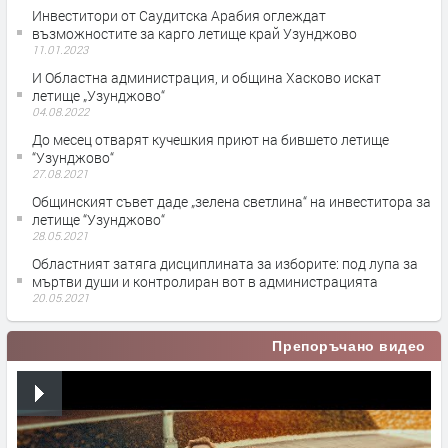
Инвеститори от Саудитска Арабия оглеждат
възможностите за карго летище край Узунджово
11.01.2023
И Областна администрация, и община Хасково искат
летище „Узунджово“
04.08.2022
До месец отварят кучешкия приют на бившето летище
“Узунджово“
27.08.2021
Общинският съвет даде „зелена светлина“ на инвеститора за
летище “Узунджово“
28.05.2021
Областният затяга дисциплината за изборите: под лупа за
мъртви души и контролиран вот в администрацията
20.05.2021
Препоръчано видео