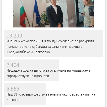
13,299
Икономическа полиция и фонд „Земеделие“ са разкрили
присвояване на субсидии за фиктивни пасища в
Кърджалийско и Хасковско
7,404
Не дадоха ход на делото за отвличане на млада жена
заради отпуск на адвокати
5,665
Над 33 млн. евро ще струва новият околовръстен път на
Хасково