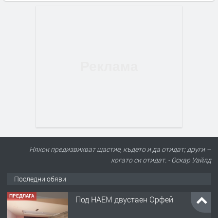
Някои предизвикват щастие, където и да отидат; други –
когато си отидат. - Оскар Уайлд
Последни обяви
ПРЕДЛАГА
Нов апартамент на ул. Липа до
Езикова гимназия