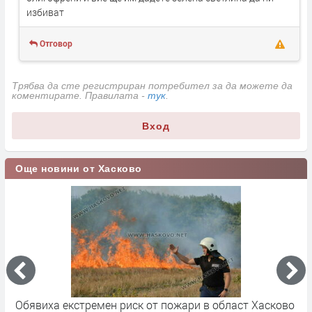
избиват
Отговор
Трябва да сте регистриран потребител за да можете да
коментирате. Правилата -
тук
.
Вход
Още новини от Хасково
во
Почина председателят на БСП – Хасково и
С