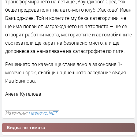
трансформирането на летище „Узунджово“.Сред тях
беше председателят на авто-мото клуб „Хасково“ Иван
Бакърджиев. Той и колегите му бяха категорични, че
ще има ползи от изграждането на автописта – ще се
отворят работни места, мотористите и автомобилните
състезатели ще карат на безопасно място, а и ще
допринесе за намаляване на катастрофите по пътя.
Решението по казуса ще стане ясно в законовия 1-
месечен срок, съобщи на днешното заседание съдия
Ива Байнова.
Анета Кутелова
Източник:
Haskovo.NET
Видеа по темата