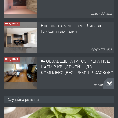
преди 23 часа
ПРЕДЛАГА
🔑 ОБЗАВЕДЕНА ГАРСОНИЕРА ПОД
НАЕМ В КВ. „ОРФЕЙ“ – ДО
КОМПЛЕКС „ВЕСПРЕМ“, ГР. ХАСКОВО
преди 2 дни
ПРЕДЛАГА
НАПЪЛНО ОБЗАВЕДЕН И
ОБОРУДВАН ТРИСТАЕН
АПАРТАМЕНТ В ЦЕНТЪРА НА ГР.
ХАСКОВО
преди 3 дни
ПРЕДЛАГА
Давам гараж под наем
Случайна рецепта