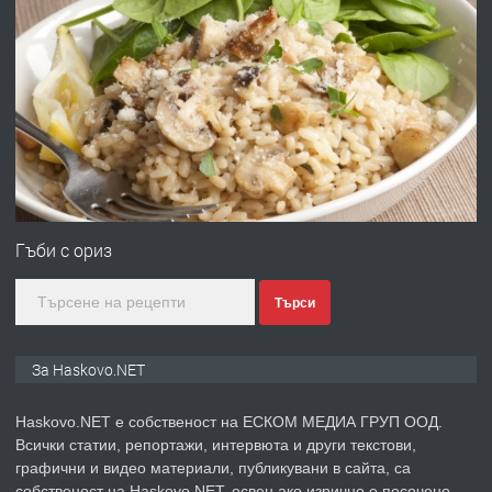
преди 3 дни
ПРЕДЛАГА
№4120 Магазин/Офис под наем в кв.
Любен Каравелов, Хасково-близо до
градската градина!
преди 3 дни
ПРЕДЛАГА
ПРОСТОРЕН ТРИСТАЕН
АПАРТАМЕНТ В НОВА СГРАДА КВ.
Гъби с ориз
КУБА
Търси
преди 4 дни
ПРЕДЛАГА
Продавам парцел в гр. Хасково кв.
За Haskovo.NET
Хисаря до ток, вода,канализация,
асфалт 0889 537 426
Haskovo.NET е собственост на ЕСКОМ МЕДИА ГРУП ООД.
Всички статии, репортажи, интервюта и други текстови,
преди 4 дни
графични и видео материали, публикувани в сайта, са
собственост на Haskovo.NET, освен ако изрично е посочено