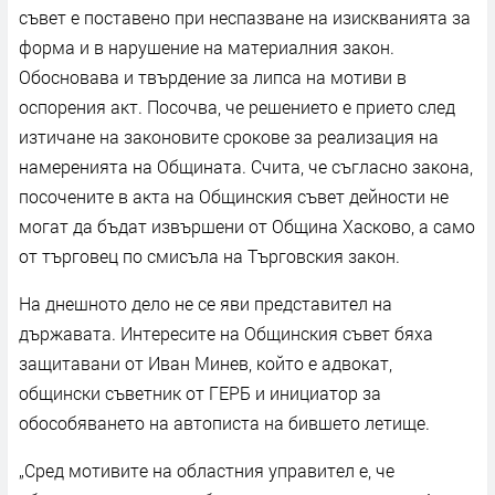
съвет е поставено при неспазване на изискванията за
форма и в нарушение на материалния закон.
Обосновава и твърдение за липса на мотиви в
оспорения акт. Посочва, че решението е прието след
изтичане на законовите срокове за реализация на
намеренията на Общината. Счита, че съгласно закона,
посочените в акта на Общинския съвет дейности не
могат да бъдат извършени от Община Хасково, а само
от търговец по смисъла на Търговския закон.
На днешното дело не се яви представител на
държавата. Интересите на Общинския съвет бяха
защитавани от Иван Минев, който е адвокат,
общински съветник от ГЕРБ и инициатор за
обособяването на автописта на бившето летище.
„Сред мотивите на областния управител е, че