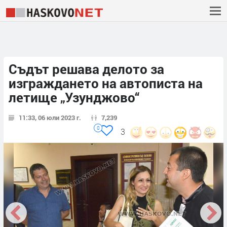
Съдът решава делото за
изграждането на автописта на
летище „Узунджово“
11:33, 06 юли 2023 г.
7,239
0
3