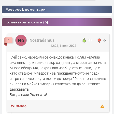
Facebook коментари
Коментари в сайта (5)
No
Nostradamus
44
-5
1
12:23, 6 юли 2023
Глей само, наредили се юнак до юнака. Голям келепир
има явно, щом толкова зор си дават да строят автописта.
Много обещания, накрая ако изобщо стане нещо, ще е
като стадион "Младост" - за гражданите сутрин преди
изгрев и вечер след залез. А до преди 20 г. от това летище
синове на майка България излитаха, за да защитават
държавата!
Бог да пази Родината!
Отговор