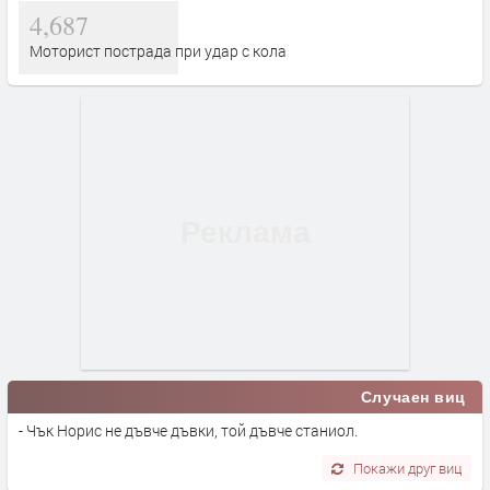
4,687
Моторист пострада при удар с кола
Случаен виц
- Чък Норис не дъвче дъвки, той дъвче станиол.
Покажи друг виц