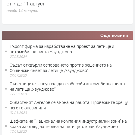
читалищен деец Славейко Андонов
к
преди 34 минути
п
Още новини
Търсят фирма за изработване на проект за летище и
автомобилна писта Узунджово
27.05.2024
Съдът отхвърли оспорването против решението на
Общински съвет за летище „Узунджово“
27.07.2023
Съветниците гласуваха да се обособи автомобилна писта
на летище „Узунджово“
17.03.2023
Областният Ангелов се върна на работа. Проверките срещу
него го оневинили
31.01.2023
Шефката на "Национална компания индустриални зони" на
крака за оглед на терена на летището край Узунджово
12.01.2023