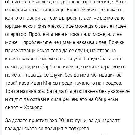
общината не може да бъде оператор на летище. Аз не
споделям това становище. Европейският регламент,
който отговаря за тези въпроси гласи, че всяко едно
юридическо и физическо лице може да бъде летищен
оператор. Проблемът не е в това дали може, или не
може – проблемът е, че имаме някаква идея. Всички
присъстващи искат това да се случи, но отсреща
казват какво не може да се случи. В съдебната зала
няма да видите борба на идеи, ще видите хора, които
не искат това да се случи, без да има мотивация за
това“, каза Иван Минев преди началото на процеса.
Той се надява жалбата да бъде оставена без уважение
и съдът да остави в сила решението на Общински
съвет – Хасково.
За делото пристигнаха 20-ина души, за да изразят
гражданската си позиция в подкрепа