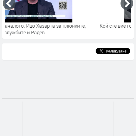
Кой сте вие господин пРезидент?
Ф
а