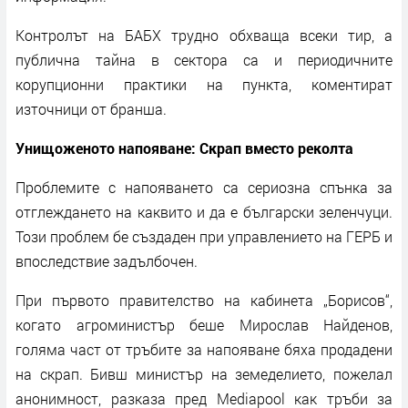
Контролът на БАБХ трудно обхваща всеки тир, а
публична тайна в сектора са и периодичните
корупционни практики на пункта, коментират
източници от бранша.
Унищоженото напояване: Скрап вместо реколта
Проблемите с напояването са сериозна спънка за
отглеждането на каквито и да е български зеленчуци.
Този проблем бе създаден при управлението на ГЕРБ и
впоследствие задълбочен.
При първото правителство на кабинета „Борисов“,
когато агроминистър беше Мирослав Найденов,
голяма част от тръбите за напояване бяха продадени
на скрап. Бивш министър на земеделието, пожелал
анонимност, разказа пред Mediapool как тръби за