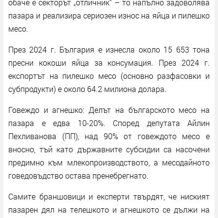
обаче е секторът „отличник“ – то напълно задоволява
пазара и реализира сериозен износ на яйца и пилешко
месо.
През 2024 г. България е изнесла около 15 653 тона
пресни кокоши яйца за консумация. През 2024 г.
експортът на пилешко месо (основно разфасовки и
субпродукти) е около 64.2 милиона долара.
Говеждо и агнешко: Делът на българското месо на
пазара е едва 10-20%. Според депутата Айлин
Пехливанова (ПП), над 90% от говеждото месо е
вносно, тъй като държавните субсидии са насочени
предимно към млекопроизводството, а месодайното
говедовъдство остава пренебрегнато.
Самите браншовици и експерти твърдят, че ниският
пазарен дял на телешкото и агнешкото се дължи на