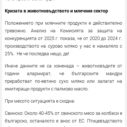
Кризата в животновъдството и млечния сектор
Положението при млечните продукти е действително
тревожно. Анализ на Комисията за защита на
конкуренцията от 2025 г. показа, че от 2020 до 2024 г.
производството на сурово мляко у нас е намаляло с
25%. Не че последва нещо, де!
Иначе данните не са изненада – животновъдите от
години алармират, че българските мандри
преработват по-евтино сухо мляко или залагат на
имитиращи продукти с палмово масло.
При месото ситуацията е сходна:
Свинско: Около 40-45% от свинското месо за колбаси е
българско, останалото е внос от ЕС. Птицевъдството