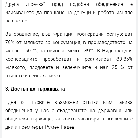
Друга „пречка“ пред подобни обединения е
изискването да плащане на данъци и работа изцяло
на светло.
За сравнение, във Франция кооперации осигуряват
79% от млякото за консумация, в производството на
масло - 50 %, на свинско месо - 89%. В Нидерландия
кооперациите преработват и реализират 80-85%
млякото, плодовете и зеленчуците и над 25 % от
птичето и свинско месо.
3. Достъп до тържищата
Една от първите възможни стъпки към такива
обединения у нас е създаването на държавни или
общински тържища, за които заговори в последните
дни и премиерът Румен Радев.