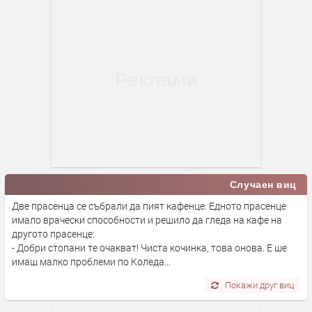
Случаен виц
Две прасенца се събрали да пият кафенце. Едното прасенце
имало врачески способности и решило да гледа на кафе на
другото прасенце:
- Добри стопани те очакват! Чиста кочинка, това онова. Е ше
имаш малко проблеми по Коледа...
Покажи друг виц