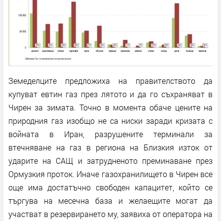
Земеделците предложиха на правителството да
купуват евтин газ през лятото и да го съхраняват в
Чирен за зимата. Точно в момента обаче цените на
природния газ изобщо не са ниски заради кризата с
войната в Иран, разрушените терминали за
втечняване на газ в региона на Близкия изток от
ударите на САЩ и затрудненото преминаване през
Ормузкия проток. Иначе газохранилището в Чирен все
още има достатъчно свободен капацитет, който се
търгува на месечна база и желаещите могат да
участват в резервирането му, заявиха от оператора на