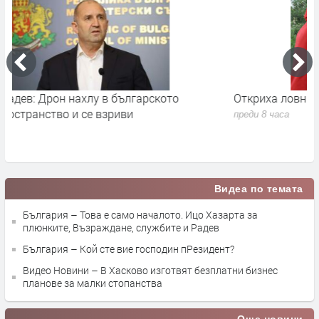
Откриха ловния сезон за прелетен дивеч в България
Н
н
преди 8 часа
п
Видеа по темата
България – Това е само началото. Ицо Хазарта за
плюнките, Възраждане, службите и Радев
България – Кой сте вие господин пРезидент?
Видео Новини – В Хасково изготвят безплатни бизнес
планове за малки стопанства