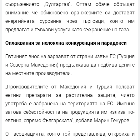
съоръжението „Булгаргаз“. Оттам обаче обръщат
внимание, че обикновено оранжериите си доставят
енергийната суровина чрез търговци, които им
предлагат и гъвкави услуги като съхранение на газа.
Оплаквания за нелоялна конкуренция и парадокси
Евтиният внос на зарзават от страни извън ЕС (Турция
и Северна Македония) продължава да подбива цените
на местните производители.
„Производителите от Македония и Турция ползват
евтини препарати за растителна защита, чиято
употреба е забранена на територията на ЕС. Именно
затова себестойността на продукцията им излиза по-
евтина, спрямо българската“, добавя Марин Генуров.
От асоциацията, която той представлява, откроиха и