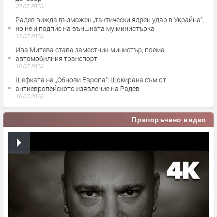
23.07.2026
Радев вижда възможен „тактически ядрен удар в Украйна“,
но не и подпис на външната му министърка
17.07.2026
Ива Митева става заместник-министър, поема
автомобилния транспорт
16.07.2026
Шефката на „Обнови Европа“: Шокирана съм от
антиевропейското изявление на Радев
16.07.2026
Препоръчано видео