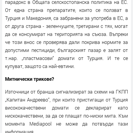
парадокс в Общата селскостопанска политика на ЕС.
От една страна препаратите, които се ползват в
Турция и Македония, са забранени за употреба в ЕС, а
от друга страна - зеленчуците, третирани с тях, могат
да се консумират на територията на съюза. Въпреки
че този внос се проверява дали покрива нормите за
допустими пестициди, българският пазар е залят от
т.нар. „пластмасови“ домати от Турция. И те се
купуват, защото са най-евтини.
Митнически трикове?
Източници от бранша сигнализират за схеми на ГКПП
„Капитан Андреево“, при които пристигащи от Турция
висококачествени домати се декларират като
нискокачествени, за да се плащат по-ниски мита. Към
момента Mediapool не може да потвърди тази
информация.