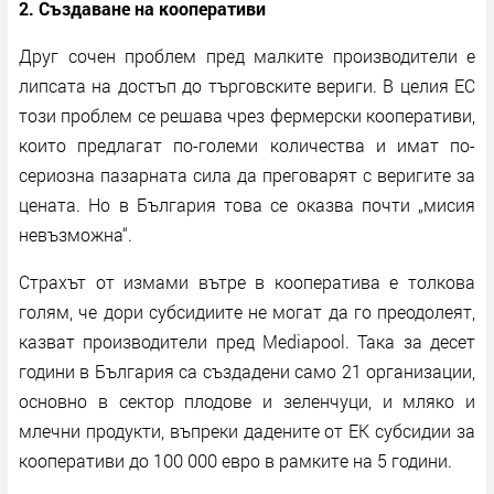
2. Създаване на кооперативи
Друг сочен проблем пред малките производители е
липсата на достъп до търговските вериги. В целия ЕС
този проблем се решава чрез фермерски кооперативи,
които предлагат по-големи количества и имат по-
сериозна пазарната сила да преговарят с веригите за
цената. Но в България това се оказва почти „мисия
невъзможна“.
Страхът от измами вътре в кооператива е толкова
голям, че дори субсидиите не могат да го преодолеят,
казват производители пред Mediapool. Така за десет
години в България са създадени само 21 организации,
основно в сектор плодове и зеленчуци, и мляко и
млечни продукти, въпреки дадените от ЕК субсидии за
кооперативи до 100 000 евро в рамките на 5 години.