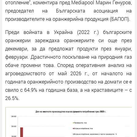
отопление“, коментира пред Mediapool Марин Генуров,
председател на Българската асоциация на
производителите на оранжерийна продукция (БАПОП).
Преди войната в Украйна (2022 г.) българските
оранжерии зареждаха оранжериите си още през
декември, за да предложат продукти през януари,
февруари. Драстичното поскъпване на природния газ
обаче промени това. Според оперативния анализ на
агроведомството от май 2026 г., от началото на
годината оранжерийното производство на домати се е
свило с 64.9% на годишна база, а на краставиците – с
26.5%.