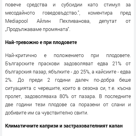
повече средства и субсидии като стимул за
месодайното говедовъдство.", коментира пред
Mediapool Айлин Пехливанова, депутат от
„Продължаваме промяната“.
Най-тревожно е при плодовете
Най-критично е положението при плодовете.
Българските праскови задоволяват едва 21% от
българския пазар, ябълките - до 25%, а кайсиите - едва
2%. До преди 2 години далеч по-добра беше
ситуацията с черешите, които в сезона си, т.е. късна
пролет, задоволяваха 80% от пазара. В последните
две години тези плодове са поразени от слани и
добивите им са чувствително свити.
Климатичните капризи и застрахователният капан