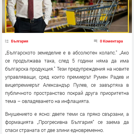
България
0 Коментара
„Българското земеделие е в абсолютен колапс." „Ако
се продължава така, след 5 години няма да има
българска продукция." Тези предупреждения на новите
управляващи, сред които премиерът Румен Радев и
вицепремиерът Александър Пулев, се завъртяха в
публичното пространство покрай друга приоритетна
тема – овладяването на инфлацията.
Внушението е ясно: двете теми са пряко свързани, а
формацията „Прогресивна България“ се заема да
спаси страната от две злини едновременно.