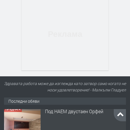
Здравата работа може да изглежда като затвор само когато не
носи удовлетворение! - Малкълм Гладуел
Последни обяви
ПРЕДЛАГА
Нов апартамент на ул. Липа до
Езикова гимназия