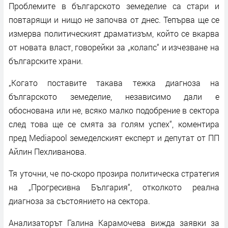
Проблемите в българското земеделие са стари и
повтарящи и нищо не започва от днес. Тепърва ще се
измерва политическият драматизъм, който се вкарва
от новата власт, говорейки за „колапс“ и изчезване на
българските храни.
„Когато поставите такава тежка диагноза на
българското земеделие, независимо дали е
обоснована или не, всяко малко подобрение в сектора
след това ще се смята за голям успех“, коментира
пред Mediapool земеделският експерт и депутат от ПП
Айлин Пехливанова.
Тя уточни, че по-скоро прозира политическа стратегия
на „Прогресивна България“, отколкото реална
диагноза за състоянието на сектора.
Анализаторът Галина Карамочева вижда заявки за