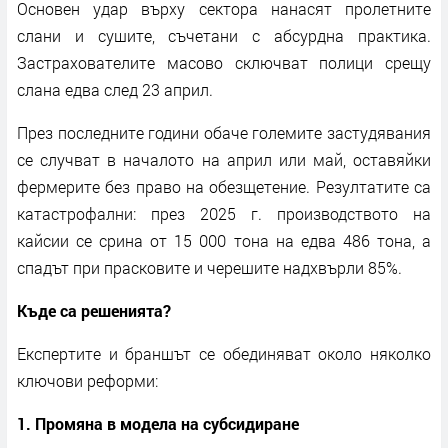
Основен удар върху сектора нанасят пролетните
слани и сушите, съчетани с абсурдна практика.
Застрахователите масово сключват полици срещу
слана едва след 23 април.
През последните години обаче големите застудявания
се случват в началото на април или май, оставяйки
фермерите без право на обезщетение. Резултатите са
катастрофални: през 2025 г. производството на
кайсии се срина от 15 000 тона на едва 486 тона, а
спадът при прасковите и черешите надхвърли 85%.
Къде са решенията?
Експертите и браншът се обединяват около няколко
ключови реформи:
1. Промяна в модела на субсидиране