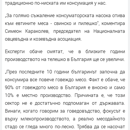
традиционно по-ниската им консумация у нас.
„За голямо съжаление консуматорската насока отива
към евтините меса - свинско и пилешко“, коментира
Симеон Караколев, председател на Националната
овцевъдна и козевъдна асоциация.
Експерти обаче смятат, че в близките години
производството на телешко в България ще се увеличи.
„През последните 10 години българинът започна да
консумира все повече говеждо месо. Факт е обаче, че
90% от говеждото месо в България е вносно и само
10% е местно производство. Причината е, че този
сектор не е достатъчно подпомаган от държавата.
Винаги, когато говорим за говедовъдство, фокусът е
върху млекопроизводството, а реално месодайното
стадо се гледа много по-лесно. Трябва да се насочат