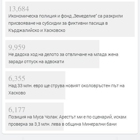
13,684
Икономическа полиция и фонд „Земеделие“ са разкрили
присвояване на субсидии за фиктивни пасища в
Кърджалийско и Хасковско
9,959
Не дадоха ход на делото за отвличане на млада жена
заради отпуск на адвокати
6,355
Над 33 млн. евро ще струва новият околовръстен път на
Хасково
6,177
Позиция на Муса Чолак: Арестът ми е по сценарий, искам
проверка за 3,3 млн. лева в община Минерални бани