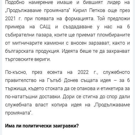
Подобно намерение имаше и бившият лидер на
„Продължаваме промяната“ Кирил Петков още през
2021 г. при появата на формацията. Той предложи
примера на САЩ и създадаване у нас на 6
събирателни пазара, коите ще приемат пломбираните
от митничарите камиони с вносен зарзават, както и
българската продукция. Идеята беше те да захранват
търговските вериги.
По-късно, през есента на 2022 г., служебното
правителство на Гълъб Донев същата идея – за 6
тържища, където стоката да се опакова и етикетира за
по-нататъшни доставки. Дори се стигна до спор дали
служебната власт копира идея на „Продължаваме
промяната“.
Има ли политически заигравки?