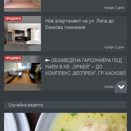
преди 2 дни
ПРЕДЛАГА
🔑 ОБЗАВЕДЕНА ГАРСОНИЕРА ПОД
НАЕМ В КВ. „ОРФЕЙ“ – ДО
КОМПЛЕКС „ВЕСПРЕМ“, ГР. ХАСКОВО
преди 3 дни
ПРЕДЛАГА
НАПЪЛНО ОБЗАВЕДЕН И
ОБОРУДВАН ТРИСТАЕН
АПАРТАМЕНТ В ЦЕНТЪРА НА ГР.
ХАСКОВО
преди 4 дни
ПРЕДЛАГА
Давам гараж под наем
Случайна рецепта
преди 4 дни