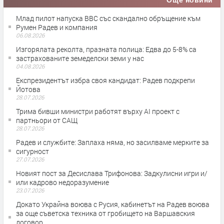
Още новини
Млад пилот напуска ВВС със скандално обръщение към
Румен Радев и компания
06.08.2026
Изгорялата реколта, празната полица: Eдва до 5-8% са
застрахованите земеделски земи у нас
04.08.2026
Експрезидентът избра своя кандидат: Радев подкрепи
Йотова
28.07.2026
Трима бивши министри работят върху AI проект с
партньори от САЩ
28.07.2026
Радев и службите: Заплаха няма, но засилваме мерките за
сигурност
27.07.2026
Новият пост за Десислава Трифонова: Задкулисни игри и/
или кадрово недоразумение
23.07.2026
Докато Украйна воюва с Русия, кабинетът на Радев воюва
за още съветска техника от гробището на Варшавския
договор