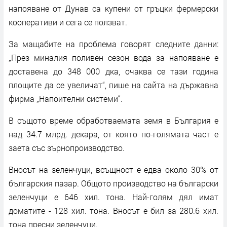
напояване от Дунав са купени от гръцки фермерски
кооперативи и сега се ползват.
За мащабите на проблема говорят следните данни:
„През миналия поливен сезон вода за напояване е
доставена до 348 000 дка, очаква се тази година
площите да се увеличат“, пише на сайта на държавна
фирма „Напоителни системи“.
В същото време обработваемата земя в България е
над 34.7 млрд. декара, от която по-голямата част е
заета със зърнопроизводство.
Вносът на зеленчуци, всъщност е едва около 30% от
българския пазар. Общото производство на български
зеленчуци е 646 хил. тона. Най-голям дял имат
доматите - 128 хил. тона. Вносът е бил за 280.6 хил.
тона пресни зеленчуци.