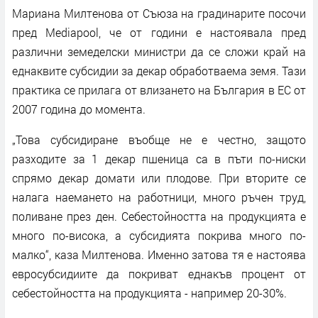
Мариана Милтенова от Съюза на градинарите посочи
пред Mediapool, че от години е настоявала пред
различни земеделски министри да се сложи край на
еднаквите субсидии за декар обработваема земя. Тази
практика се прилага от влизането на България в ЕС от
2007 година до момента.
„Това субсидиране въобще не е честно, защото
разходите за 1 декар пшеница са в пъти по-ниски
спрямо декар домати или плодове. При вторите се
налага наемането на работници, много ръчен труд,
поливане през ден. Себестойността на продукцията е
много по-висока, а субсидията покрива много по-
малко“, каза Милтенова. Именно затова тя е настоява
евросубсидиите да покриват еднакъв процент от
себестойността на продукцията - например 20-30%.