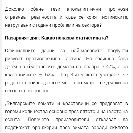
Доколко обаче тези апокалиптични прогнози
отразяват реалността и къде се крият истинските,
натрупвани с години проблеми на сектора?
Пазарният дял: Какво показва статистиката?
Официалните данни за най-масовите продукти
рисуват противоречива картина. На годишна база
делът на българските домати на пазара е 47%, а на
краставиците – 62%. Потребителското усещане, че
родното производство е много по-малко, се дължи на
неговата сезонност.
„Българските домати и краставици се предлагат в
големи количества основно през лятото и началото на
есента. Повечето производители отказват да
поддържат оранжерии през зимата заради скъпото