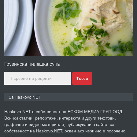
ПРЕДЛАГА
№4120 Магазин/Офис под наем в кв.
Любен Каравелов, Хасково-близо до
градската градина!
преди 4 дни
ПРЕДЛАГА
ПРОСТОРЕН ТРИСТАЕН
АПАРТАМЕНТ В НОВА СГРАДА КВ.
Грузинска пилешка супа
КУБА
Търси
преди 5 дни
ПРЕДЛАГА
Продавам парцел в гр. Хасково кв.
За Haskovo.NET
Хисаря до ток, вода,канализация,
асфалт 0889 537 426
Haskovo.NET е собственост на ЕСКОМ МЕДИА ГРУП ООД.
Всички статии, репортажи, интервюта и други текстови,
преди 5 дни
графични и видео материали, публикувани в сайта, са
собственост на Haskovo.NET, освен ако изрично е посочено
ПРЕДЛАГА
СГЛОБЯВАНЕ НА МЕБЕЛИ.