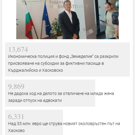
13,674
Икономическа полиция и фонд „Земеделие“ са разкрили
присвояване на субсидии за фиктивни пасища в
Кърджалийско и Хасковско
9,869
Не дадоха ход на делото за отвличане на млада жена
заради отпуск на адвокати
6,331
Над 33 млн. евро ще струва новият околовръстен път на
Хасково