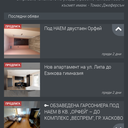
късмет имам. - Томас Джеферсън
Последни обяви
ПРЕДЛАГА
Нов апартамент на ул. Липа до
Езикова гимназия
преди 2 дни
ПРЕДЛАГА
🔑 ОБЗАВЕДЕНА ГАРСОНИЕРА ПОД
НАЕМ В КВ. „ОРФЕЙ“ – ДО
КОМПЛЕКС „ВЕСПРЕМ“, ГР. ХАСКОВО
преди 3 дни
ПРЕДЛАГА
НАПЪЛНО ОБЗАВЕДЕН И
ОБОРУДВАН ТРИСТАЕН
АПАРТАМЕНТ В ЦЕНТЪРА НА ГР.
ХАСКОВО