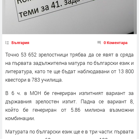
България
0 Коментара
Точно 53 652 зрелостници трябва да се явят в сряда
на първата задължителна матура по български език и
литература, като те ще бъдат наблюдавани от 13 800
квестори в 783 училища.
В 6 ч. в МОН бе генериран изпитният вариант за
държавния зрелостен изпит. Падна се вариант 8,
който бе генериран от 5.86 милиона възможни
комбинации.
Матурата по български език ще е в три части: първата