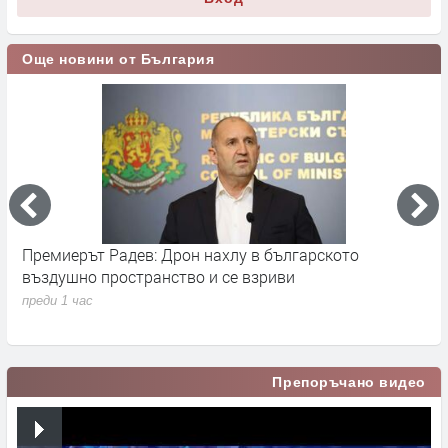
Още новини от България
Откриха ловния сезон за прелетен дивеч в България
преди 6 часа
Препоръчано видео