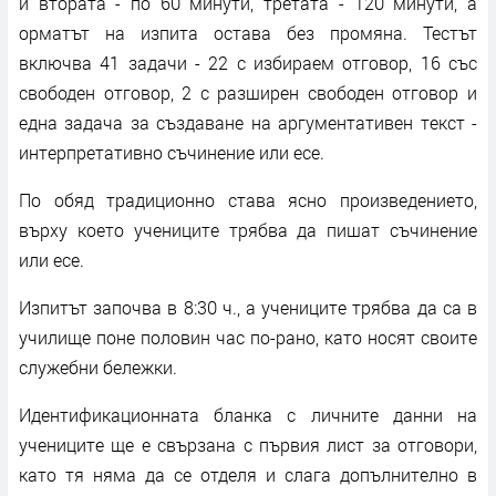
и втората - по 60 минути, третата - 120 минути, а
орматът на изпита остава без промяна. Тестът
включва 41 задачи - 22 с избираем отговор, 16 със
свободен отговор, 2 с разширен свободен отговор и
една задача за създаване на аргументативен текст -
интерпретативно съчинение или есе.
По обяд традиционно става ясно произведението,
върху което учениците трябва да пишат съчинение
или есе.
Изпитът започва в 8:30 ч., а учениците трябва да са в
училище поне половин час по-рано, като носят своите
служебни бележки.
Идентификационната бланка с личните данни на
учениците ще е свързана с първия лист за отговори,
като тя няма да се отделя и слага допълнително в