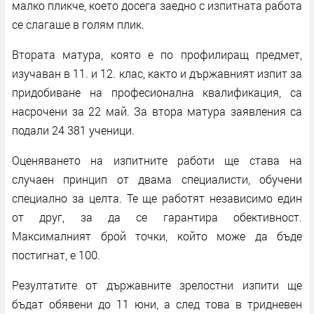
малко пликче, което досега заедно с изпитната работа
се слагаше в голям плик.
Втората матура, която е по профилиращ предмет,
изучаван в 11. и 12. клас, както и държавният изпит за
придобиване на професионална квалификация, са
насрочени за 22 май. За втора матура заявления са
подали 24 381 ученици.
Оценяването на изпитните работи ще става на
случаен принцип от двама специалисти, обучени
специално за целта. Те ще работят независимо един
от друг, за да се гарантира обективност.
Максималният брой точки, който може да бъде
постигнат, е 100.
Резултатите от държавните зрелостни изпити ще
бъдат обявени до 11 юни, а след това в тридневен