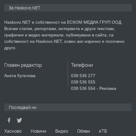
ПРЕДЛАГА
Продавам парцел в гр. Хасково кв.
За Haskovo.NET
Хисаря до ток, вода,канализация,
асфалт 0889 537 426
Haskovo.NET е собственост на ЕСКОМ МЕДИА ГРУП ООД.
Всички статии, репортажи, интервюта и други текстови,
преди 5 дни
графични и видео материали, публикувани в сайта, са
собственост на Haskovo.NET, освен ако изрично е посочено
ПРЕДЛАГА
СГЛОБЯВАНЕ НА МЕБЕЛИ.
друго.
Главен редактор
Телефони
преди 5 дни
Анета Кутелова
038 536 277
038 536 555
ПРЕДЛАГА
№4119 Едностаен обзаведен
038 536 554 - Реклама
апартамент под наем в кв.
Училищни, гр. Хасково.
Последвай ни
преди 5 дни
ПРЕДЛАГА
Под НАЕМ двустаен Орфей
Хасково
Новини
Видео
Обяви
еТВ