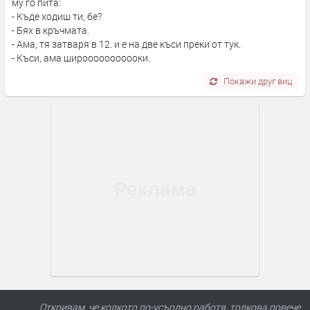
му го пита:
- Къде ходиш ти, бе?
- Бях в кръчмата.
- Ама, тя затваря в 12. и е на две къси преки от тук.
- Къси, ама широоооооооооки.
Покажи друг виц
Откривам, че колкото по-усърдно работя, толкова повече