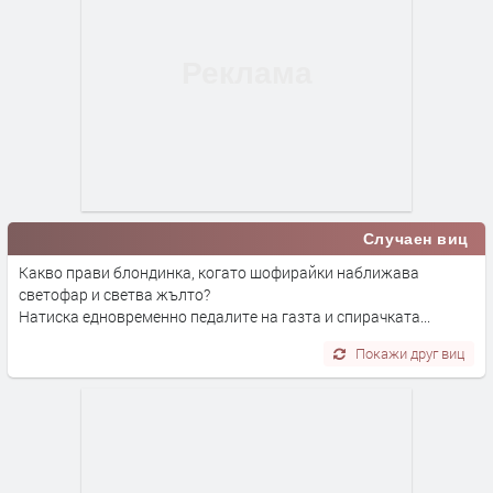
Случаен виц
Какво прави блондинка, когато шофирайки наближава
светофар и светва жълто?
Натиска едновременно педалите на газта и спирачката...
Покажи друг виц