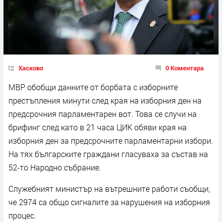
Хасково
0 Коментара
МВР обобщи данните от борбата с изборните
престъпления минути след края на изборния ден на
предсрочния парламентарен вот. Това се случи на
брифинг след като в 21 часа ЦИК обяви края на
изборния ден за предсрочните парламентарни избори.
На тях българските граждани гласуваха за състав на
52-то Народно събрание.
Служебният министър на вътрешните работи съобщи,
че 2974 са общо сигналите за нарушения на изборния
процес.