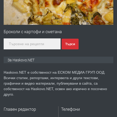
преди 2 дни
ПРЕДЛАГА
№4120 Магазин/Офис под наем в кв.
Любен Каравелов, Хасково-близо до
Броколи с картофи и сметана
градската градина!
Търси
преди 2 дни
ПРЕДЛАГА
ПРОСТОРЕН ТРИСТАЕН
За Haskovo.NET
АПАРТАМЕНТ В НОВА СГРАДА КВ.
КУБА
Haskovo.NET е собственост на ЕСКОМ МЕДИА ГРУП ООД.
Всички статии, репортажи, интервюта и други текстови,
преди 3 дни
графични и видео материали, публикувани в сайта, са
собственост на Haskovo.NET, освен ако изрично е посочено
ПРЕДЛАГА
Продавам парцел в гр. Хасково кв.
друго.
Хисаря до ток, вода,канализация,
асфалт 0889 537 426
Главен редактор
Телефони
преди 3 дни