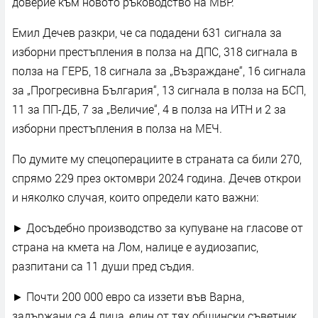
доверие към новото ръководство на МВР.
Емил Дечев разкри, че са подадени 631 сигнала за
изборни престъпления в полза на ДПС, 318 сигнала в
полза на ГЕРБ, 18 сигнала за „Възраждане“, 16 сигнала
за „Прогресивна България“, 13 сигнала в полза на БСП,
11 за ПП-ДБ, 7 за „Величие“, 4 в полза на ИТН и 2 за
изборни престъпления в полза на МЕЧ.
По думите му спецоперациите в страната са били 270,
спрямо 229 през октомври 2024 година. Дечев открои
и няколко случая, които определи като важни:
► Досъдебно производство за купуване на гласове от
страна на кмета на Лом, налице е аудиозапис,
разпитани са 11 души пред съдия.
► Почти 200 000 евро са иззети във Варна,
задържани са 4 лица, един от тях общински съветник.