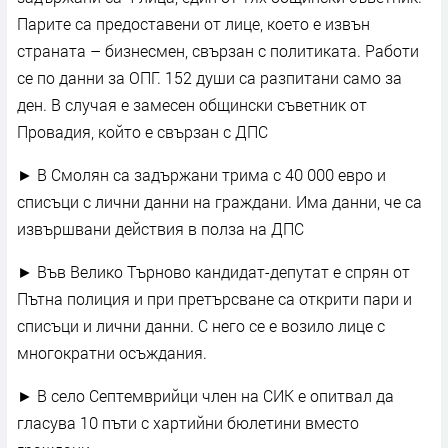
Парите са предоставени от лице, което е извън
страната – бизнесмен, свързан с политиката. Работи
се по данни за ОПГ. 152 души са разпитани само за
ден. В случая е замесен общински съветник от
Провадия, който е свързан с ДПС
► В Смолян са задържани трима с 40 000 евро и
списъци с лични данни на граждани. Има данни, че са
извършвани действия в полза на ДПС
► Във Велико Търново кандидат-депутат е спрян от
Пътна полиция и при претърсване са открити пари и
списъци и лични данни. С него се е возило лице с
многократни осъждания.
► В село Септемврийци член на СИК е опитвал да
гласува 10 пъти с хартийни бюлетини вместо