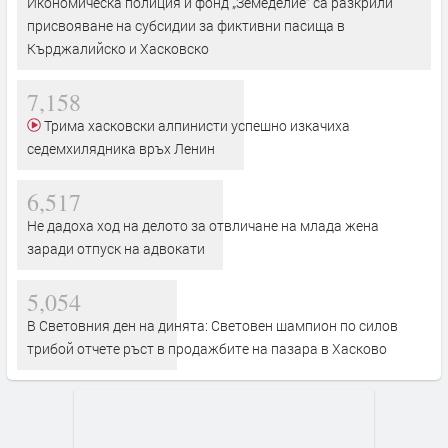
Икономическа полиция и фонд „Земеделие“ са разкрили
присвояване на субсидии за фиктивни пасища в
Кърджалийско и Хасковско
7,158
Трима хасковски алпинисти успешно изкачиха
седемхилядника връх Ленин
6,517
Не дадоха ход на делото за отвличане на млада жена
заради отпуск на адвокати
5,054
В Световния ден на динята: Световен шампион по силов
трибой отчете ръст в продажбите на пазара в Хасково