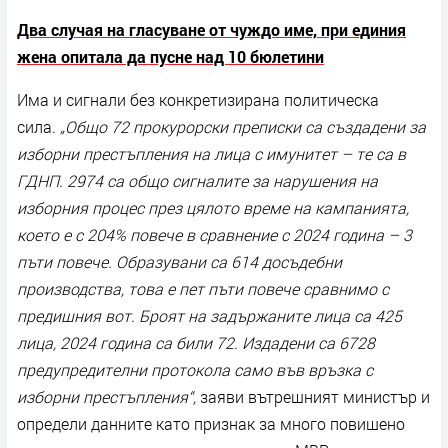
Два случая на гласуване от чуждо име, при единия
жена опитала да пусне над 10 бюлетини
Има и сигнали без конкретизирана политическа
сила.
„Общо 72 прокурорски преписки са създадени за
изборни престъпления на лица с имунитет – те са в
ГДНП. 2974 са общо сигналите за нарушения на
изборния процес през цялото време на кампанията,
което е с 204% повече в сравнение с 2024 година – 3
пъти повече. Образувани са 614 досъдебни
производства, това е пет пъти повече сравнимо с
предишния вот. Броят на задържаните лица са 425
лица, 2024 година са били 72. Издадени са 6728
предупредителни протокола само във връзка с
изборни престъпления“,
заяви вътрешният министър и
определи данните като признак за много повишено