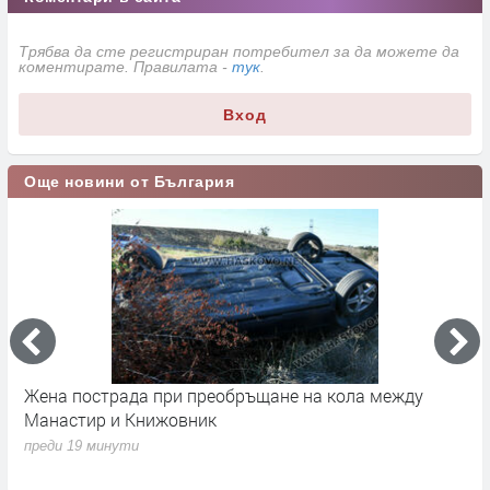
Трябва да сте регистриран потребител за да можете да
коментирате. Правилата -
тук
.
Вход
Още новини от България
 с
Жена пострада при преобръщане на кола между
Я
Манастир и Книжовник
в
п
преди 19 минути
п