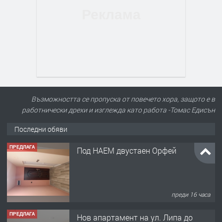
Възможността се пропуска от повечето хора, защото е в
работнически дрехи и изглежда като работа -Томас Едисън
Последни обяви
ПРЕДЛАГА
Под НАЕМ двустаен Орфей
преди 16 часа
ПРЕДЛАГА
Нов апартамент на ул. Липа до