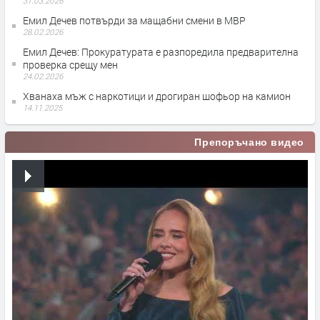
31.03.2026
Емил Дечев потвърди за мащабни смени в МВР
28.02.2026
Емил Дечев: Прокуратурата е разпоредила предварителна
проверка срещу мен
24.02.2026
Хванаха мъж с наркотици и дрогиран шофьор на камион
14.11.2025
Препоръчано видео