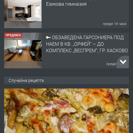
Езикова гимназия
преди 16 часа
ПРЕДЛАГА
🔑 ОБЗАВЕДЕНА ГАРСОНИЕРА ПОД
НАЕМ В КВ. „ОРФЕЙ“ – ДО
КОМПЛЕКС „ВЕСПРЕМ“, ГР. ХАСКОВО
преди 1 ден
ПРЕДЛАГА
НАПЪЛНО ОБЗАВЕДЕН И
Случайна рецепта
ОБОРУДВАН ТРИСТАЕН
АПАРТАМЕНТ В ЦЕНТЪРА НА ГР.
ХАСКОВО
преди 2 дни
ПРЕДЛАГА
Давам гараж под наем