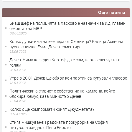
Още новини
Бивш шеф на полицията в Хасково е назначен за и.д. главен
секретар на МВР
09.06.2026
Колко дупки има на кемпера от Околчица? Ралица Асенова
пусна снимки, Емил Дечев коментира
15.05.2026
Дечев: Няма как един Картоф да е сам, плод-зеленчукът е
голям
28.04.2026
Утре в 20:01 Дечев ще обяви кои партии са купували гласове
18.04.2026
Политически активист е собственик на камиона, който
блокира Хемус, каза министър Дечев
15.04.2026
Колко още компромати крият Джуджетата?
03.04.2026
Стига мишкуване: Градската прокурорка на София
пътувала заедно с Пепи Еврото