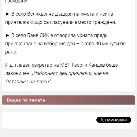
граждани.
► В село Великденче дъщеря на кмета и нейна
приятелка също са гласували вместо граждани.
► В село Баня СИК е отворила урната преди
приключване на изборния ден – около 40 минути по-
рано.
И.д. главен секретар на МВР Георги Кандев беше
лаконичен:
„Изборният ден приключи, ние не.
Оставаме на терен“.
Видеа по темата