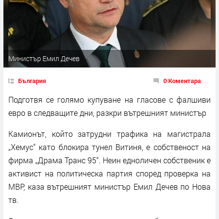
Министър Емил Дечев
България
0 Коментара
Подготвя се голямо купуване на гласове с фалшиви
евро в следващите дни, разкри вътрешният министър
Камионът, който затрудни трафика на магистрала
„Хемус“ като блокира тунел Витиня, е собственост на
фирма „Драма Транс 95“. Неин едноличен собственик е
активист на политическа партия според проверка на
МВР, каза вътрешният министър Емил Дечев по Нова
тв.