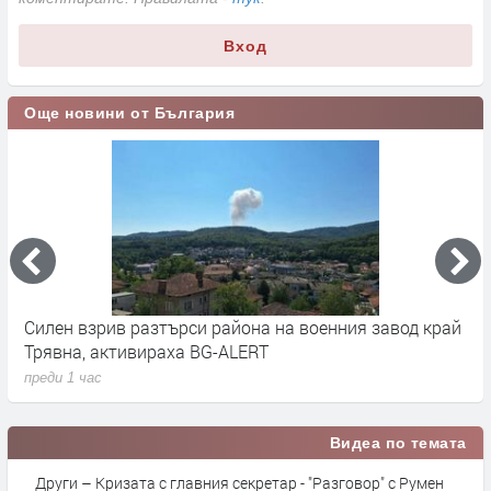
Вход
Още новини от България
Силен взрив разтърси района на военния завод край
Н
Трявна, активираха BG-ALERT
п
преди 1 час
Видеа по темата
Други – Кризата с главния секретар - "Разговор" с Румен