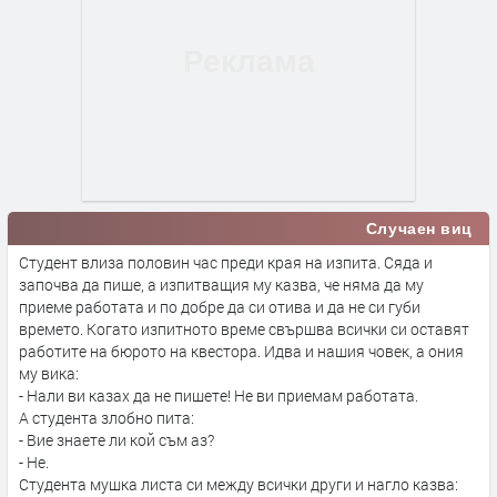
Случаен виц
Студент влиза половин час преди края на изпита. Сяда и
започва да пише, а изпитващия му казва, че няма да му
приеме работата и по добре да си отива и да не си губи
времето. Когато изпитното време свършва всички си оставят
работите на бюрото на квестора. Идва и нашия човек, а ония
му вика:
- Нали ви казах да не пишете! Не ви приемам работата.
А студента злобно пита:
- Вие знаете ли кой съм аз?
- Не.
Студента мушка листа си между всички други и нагло казва: