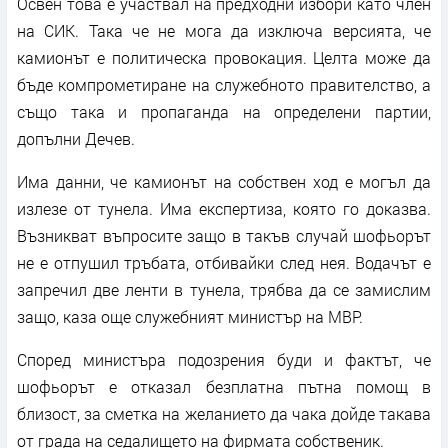
Освен това е участвал на предходни избори като член
на СИК. Така че не мога да изключа версията, че
камионът е политическа провокация. Целта може да
бъде компрометиране на служебното правителство, а
също така и пропаганда на определени партии,
допълни Дечев.
Има данни, че камионът на собствен ход е могъл да
излезе от тунела. Има експертиза, която го доказва.
Възникват въпросите защо в такъв случай шофьорът
не е отпушил тръбата, отбивайки след нея. Водачът е
запречил две ленти в тунела, трябва да се замислим
защо, каза още служебният министър на МВР.
Според министъра подозрения буди и фактът, че
шофьорът е отказал безплатна пътна помощ в
близост, за сметка на желанието да чака дойде такава
от града на седалището на фирмата собственик.