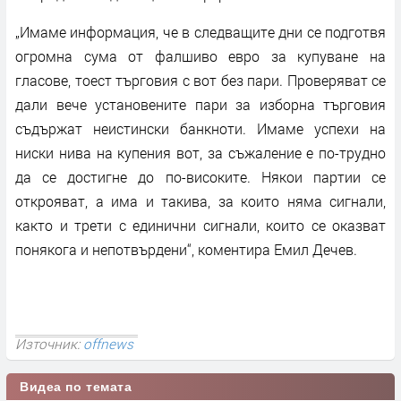
„Имаме информация, че в следващите дни се подготвя
огромна сума от фалшиво евро за купуване на
гласове, тоест търговия с вот без пари. Проверяват се
дали вече установените пари за изборна търговия
съдържат неистински банкноти. Имаме успехи на
ниски нива на купения вот, за съжаление е по-трудно
да се достигне до по-високите. Някои партии се
открояват, а има и такива, за които няма сигнали,
както и трети с единични сигнали, които се оказват
понякога и непотвърдени“, коментира Емил Дечев.
Източник:
offnews
Видеа по темата