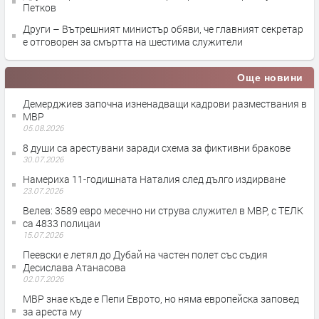
Петков
Други – Вътрешният министър обяви, че главният секретар
е отговорен за смъртта на шестима служители
Още новини
Демерджиев започна изненадващи кадрови размествания в
МВР
05.08.2026
8 души са арестувани заради схема за фиктивни бракове
30.07.2026
Намериха 11-годишната Наталия след дълго издирване
23.07.2026
Велев: 3589 евро месечно ни струва служител в МВР, с ТЕЛК
са 4833 полицаи
15.07.2026
Пеевски е летял до Дубай на частен полет със съдия
Десислава Атанасова
02.07.2026
МВР знае къде е Пепи Еврото, но няма европейска заповед
за ареста му