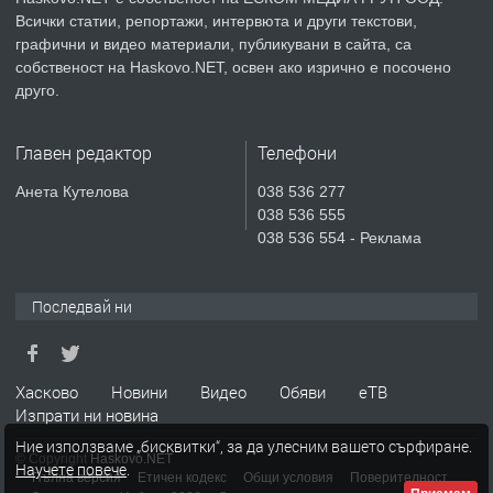
Всички статии, репортажи, интервюта и други текстови,
преди 5 дни
графични и видео материали, публикувани в сайта, са
собственост на Haskovo.NET, освен ако изрично е посочено
ПРЕДЛАГА
НАПЪЛНО ОБЗАВЕДЕН И
друго.
ОБОРУДВАН ТРИСТАЕН
АПАРТАМЕНТ В ЦЕНТЪРА НА ГР.
Главен редактор
Телефони
ХАСКОВО
преди 5 дни
Анета Кутелова
038 536 277
038 536 555
ПРЕДЛАГА
Давам гараж под наем
038 536 554 - Реклама
Последвай ни
преди 5 дни
ПРЕДЛАГА
№4120 Магазин/Офис под наем в кв.
Хасково
Новини
Видео
Обяви
еТВ
Любен Каравелов, Хасково-близо до
Изпрати ни новина
градската градина!
Ние използваме „бисквитки“, за да улесним вашето сърфиране.
© Copyright
Haskovo.NET
Научете повече
.
преди 6 дни
Пълна версия
Етичен кодекс
Общи условия
Поверителност