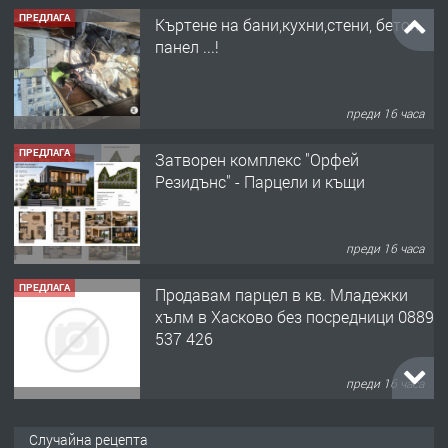
ПРЕДЛАГА
Къртене на бани,кухни,стени, бетон,
панел ...!
преди 16 часа
ПРЕДЛАГА
Затворен комплекс "Орфей
Резидънс" - Парцели и къщи
преди 16 часа
ПРЕДЛАГА
Продавам парцел в кв. Младежки
хълм в Хасково без посредници 0889
537 426
преди 16 часа
ПРЕДЛАГА
Давам обзаведено жилище за жена
Случайна рецепта