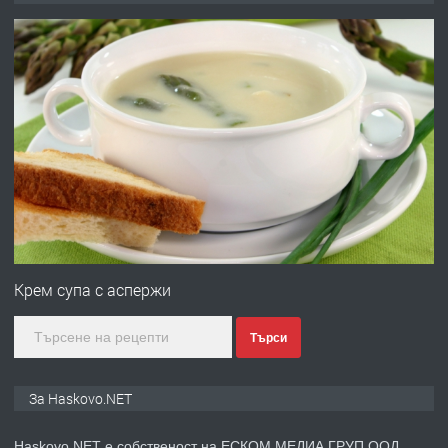
без брокери 0889 537 426
преди 16 часа
ПРЕДЛАГА
Под НАЕМ двустаен Орфей
преди 3 дни
ПРЕДЛАГА
Нов апартамент на ул. Липа до
Езикова гимназия
Крем супа с аспержи
Търси
преди 3 дни
ПРЕДЛАГА
🔑 ОБЗАВЕДЕНА ГАРСОНИЕРА ПОД
За Haskovo.NET
НАЕМ В КВ. „ОРФЕЙ“ – ДО
КОМПЛЕКС „ВЕСПРЕМ“, ГР. ХАСКОВО
Haskovo.NET е собственост на ЕСКОМ МЕДИА ГРУП ООД.