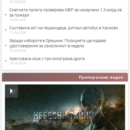
19.06.2026
Сметната палата проверява МВР за изхарчени 1,3 млрд.лв
за пожари
16.06.2026
Съставиха акт на пешеходеца, ритнал автобус в Хасково
11.06.2026
Заради изборите в Орешник: Полицията ще издава
удостоверения за самоличнст в неделя
10.06.2026
Арестуваха мъж с три килограма дрога
10.06.2026
Препоръчано видео