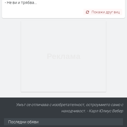
- Не ви и трябва...
Покажи друг виц
Умът се отличава с изобретателност, остроумието само с
находчивост. - Карл Юлиус Вебер
Последни обяви