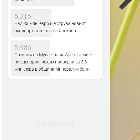
6,315
Над 33 млн. евро ще струва новият
околовръстен път на Хасково
5,986
Позиция на Муса Чолак: Арестът ми е
по сценарий, искам проверка за 3,3
млн. лева в община Минерални бани