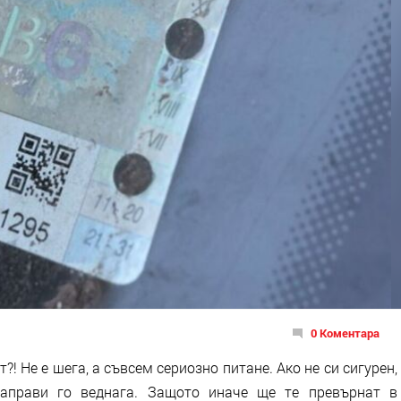
0 Коментара
?! Не е шега, а съвсем сериозно питане. Ако не си сигурен,
направи го веднага. Защото иначе ще те превърнат в