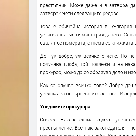
престъпник. Може даже и в затвора да 
затвора? Чети следващите редове.
Това е обичайна история в България и
установява, че нямаш гражданска. Санкц
свалят се номерата, отнема се книжката з
До тук добре, уж всичко е ясно. Но не
получава глоба, той подлежи и на нака
прокурор, може да се образува дело и из
Как се случва всичко това? Добре дошл
уведомява потърпевшите за това. И зорл
Уведомете прокурора
Според Наказателния кодекс управле
престъпление. Все пак законодателят не
година наказание или глоба. Което означ