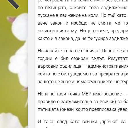
по пътищата, с които това задължение
пускане в движение на коли. Но тъй като
вече закон и изобщо не смята, че тр
регистрацията му. Нещо повече, предпри
както и в закона, да не фигурира задълж
Но чакайте, това не е всичко. Понеже е я
години е бил сезиран съдът. Резулта
върховни съдилища – административния и
който не е бил уведомен за прекратена р
защото не знае и няма съзнанието, че вър
Но и по тази точка МВР има решение – 
правило е задължително за всички) се б
пътищата (онези, които предписваха увед
И така, след като всички „пречки“ са