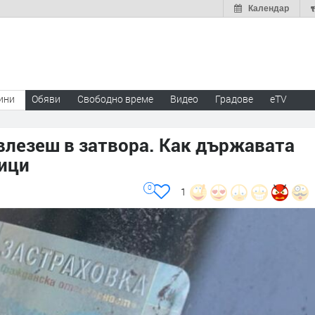
Календар
ини
Обяви
Свободно време
Видео
Градове
eTV
 влезеш в затвора. Как държавата
ици
0
1