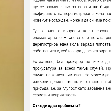
ще се размине със затвора и ще бъда н
шофирането на нерегистрирана кола наи
човекът е осъждан, може и да си има по-
Тук ключов е въпросът кое превозно
елементарно е – онова с отнетата р
дерегистрира една кола заради липсата
собственика ѝ, който кара дерегистриран
Естествено, без прокурор не може д
прокуратура за всеки такъв случай. Пр
случаят е малозначителен. Но може и да 
извърви целият път по изготвяне на о
присъда. Т.е. за глупост като забавена 
сериозни неприятности.
Откъде идва проблемът?