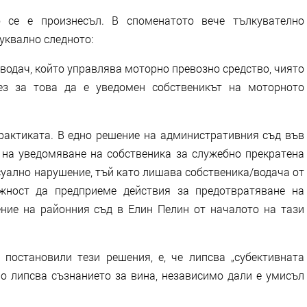
се е произнесъл. В споменатото вече тълкувателно
уквално следното:
 водач, който управлява моторно превозно средство, чиято
без за това да е уведомен собственикът на моторното
практиката. В едно решение на административния съд във
а на уведомяване на собственика за служебно прекратена
уално нарушение, тъй като лишава собственика/водача от
жност да предприеме действия за предотвратяване на
ение на районния съд в Елин Пелин от началото на тази
постановили тези решения, е, че липсва „субективната
но липсва съзнанието за вина, независимо дали е умисъл