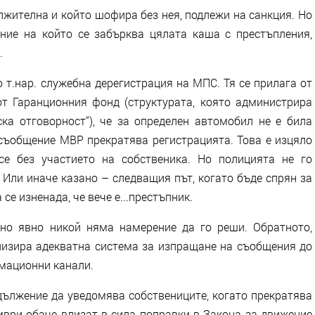
лжителна и който шофира без нея, подлежи на санкция. Но
ние на който се забърква цялата каша с престъпления,
.
 т.нар. служебна дерегистрация на МПС. Тя се прилага от
т Гаранционния фонд (структурата, която администрира
а отговорност“), че за определен автомобил не е била
 съобщение МВР прекратява регистрацията. Това е изцяло
 се без участието на собственика. Но полицията не го
 Или иначе казано – следващия път, когато бъде спрян за
се изненада, че вече е...престъпник.
но явно никой няма намерение да го реши. Обратното,
анизира адекватна система за изпращане на съобщения до
мационни канали.
ължение да уведомява собствениците, когато прекратява
мври обаче влизат в сила поправки в Закона за движение