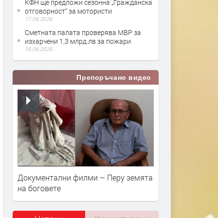
КФН ще предложи сезонна „Гражданска
отговорност“ за мотористи
17.06.2026
Сметната палата проверява МВР за
изхарчени 1,3 млрд.лв за пожари
16.06.2026
Препоръчано видео
Документални филми – Перу земята
на боговете