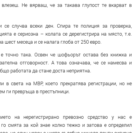
влезеш. Не вярваш, че за такава глупост те вкарват в
 се случва всеки ден. Спира те полиция за проверка,
ията е сериозна – колата се дерегистрира на място, т.е.
а шест месеца и се налага глоба от 250 евро.
 е точно така. Освен че шофьорът остава без книжка и
зателна отговорност. А това означава, че се намесва и
общо работата да стане доста неприятна.
и в света на МВР, което прекратява регистрации, но не
ем ги превръща в престъпници.
нието на нерегистрирано превозно средство у нас е
 го смята за кой знае колко тежко и затова е определил
ава, че един човек с чисто съдебно минало почти сигурно