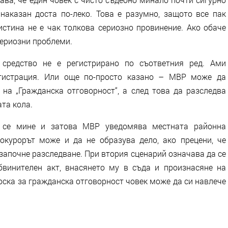
аказан доста по-леко. Това е разумно, защото все пак
стина не е чак толкова сериозно провинение. Ако обаче
сериозни проблеми.
 средство не е регистрирано по съответния ред. Ами
егистрация. Или още по-просто казано – МВР може да
 на „Гражданска отговорност“, а след това да разследва
ата кола.
а се мине и затова МВР уведомява местната районна
окурорът може и да не образува дело, ако прецени, че
започне разследване. При втория сценарий означава да се
бвинителен акт, внасянето му в съда и произнасяне на
вноска за гражданска отговорност човек може да си навлече