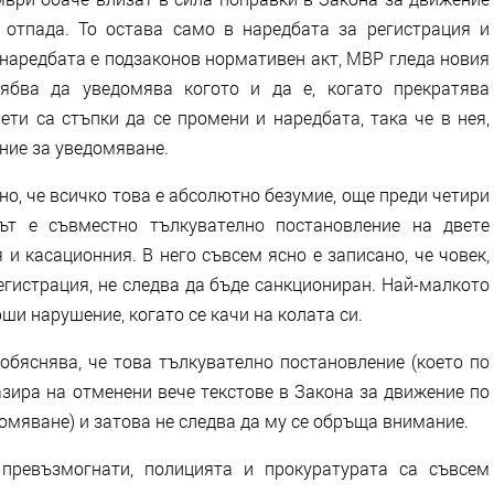
 отпада. То остава само в наредбата за регистрация и
 наредбата е подзаконов нормативен акт, МВР гледа новия
ябва да уведомява когото и да е, когато прекратява
ети са стъпки да се промени и наредбата, така че в нея,
ение за уведомяване.
сно, че всичко това е абсолютно безумие, още преди четири
тът е съвместно тълкувателно постановление на двете
 касационния. В него съвсем ясно е записано, че човек,
егистрация, не следва да бъде санкциониран. Най-малкото
ши нарушение, когато се качи на колата си.
обяснява, че това тълкувателно постановление (което по
азира на отменени вече текстове в Закона за движение по
омяване) и затова не следва да му се обръща внимание.
 превъзмогнати, полицията и прокуратурата са съвсем