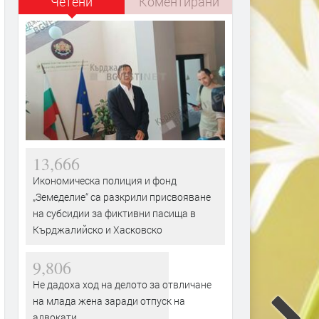
Четени
Коментирани
13,666
Икономическа полиция и фонд
„Земеделие“ са разкрили присвояване
на субсидии за фиктивни пасища в
Кърджалийско и Хасковско
9,806
Не дадоха ход на делото за отвличане
на млада жена заради отпуск на
адвокати