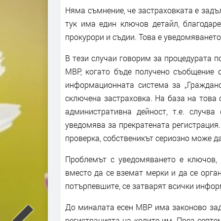
Няма съмнение, че застраховката е задъ
тук има един ключов детайл, благодаре
прокурори и съдии. Това е уведомяването
В тези случаи говорим за процедурата по
МВР, когато бъде получено съобщение о
информационната система за „Гражданск
сключена застраховка. На база на това
административна дейност, т.е. случва
уведомява за прекратената регистрация.
проверка, собственикът сериозно може да 
Проблемът с уведомяването е ключов, 
вместо да се вземат мерки и да се орг
потърпевшите, се затварят всички инфор
До миналата есен МВР има законово зад
регистрацията на колите им. През септе