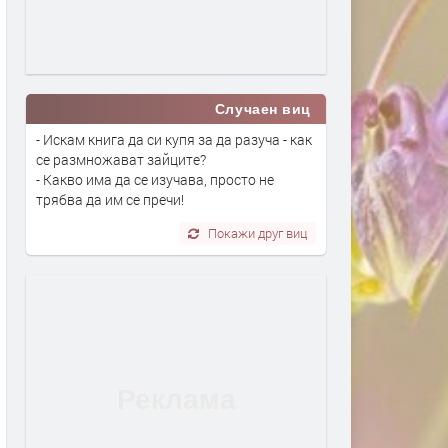
Случаен виц
- Искам книга да си купя за да разуча - как
се размножават зайците?
- Какво има да се изучава, просто не
трябва да им се пречи!
Покажи друг виц