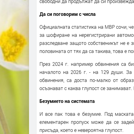
свободни да продължат да си произвеждат
Да си поговорим с числа
Официалната статистика на МВР сочи, че 
за шофиране на нерегистрирани автомоб
разследване защото собственикът не е з
половината от тях да са такива, това е п
През 2024 г. например обвинения са би
началото на 2026 г. - на 129 души. За 
обвинения, са доста по-малко от образ
осъзнават с каква глупост се занимават. И
Безумието на системата
И все пак това е безумие. Под маската
елементарен пропуск може да се заде
присъда, което е невероятна глупост.