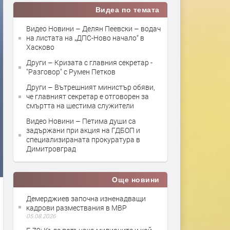
Видеа по темата
Видео Новини – Делян Пеевски – водач
на листата на „ДПС-Ново начало“ в
Хасково
Други – Кризата с главния секретар -
"Разговор" с Румен Петков
Други – Вътрешният министър обяви,
че главният секретар е отговорен за
смъртта на шестима служители
Видео Новини – Петима души са
задържани при акция на ГДБОП и
специализираната прокуратура в
Димитровград
Още новини
Демерджиев започна изненадващи
кадрови размествания в МВР
05.08.2026