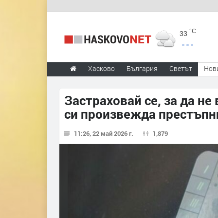
°C
33
Хасково
България
Светът
Нов
Застраховай се, за да не
си произвежда престъпн
11:26, 22 май 2026 г.
1,879