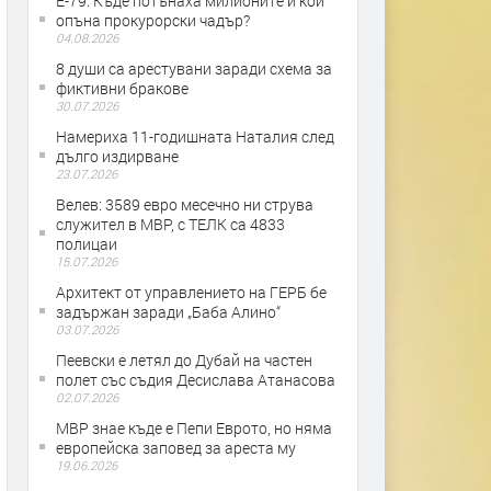
Е-79: Къде потънаха милионите и кой
опъна прокурорски чадър?
04.08.2026
8 души са арестувани заради схема за
фиктивни бракове
30.07.2026
Намериха 11-годишната Наталия след
дълго издирване
23.07.2026
Велев: 3589 евро месечно ни струва
служител в МВР, с ТЕЛК са 4833
полицаи
15.07.2026
Архитект от управлението на ГЕРБ бе
задържан заради „Баба Алино“
03.07.2026
Пеевски е летял до Дубай на частен
полет със съдия Десислава Атанасова
02.07.2026
МВР знае къде е Пепи Еврото, но няма
европейска заповед за ареста му
19.06.2026