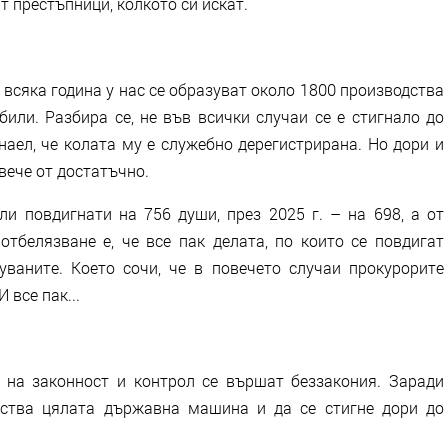
 престъпници, колкото си искат.
всяка година у нас се образуват около 1800 производства
или. Разбира се, не във всички случаи се е стигнало до
наел, че колата му е служебно дерегистрирана. Но дори и
овече от достатъчно.
ли повдигнати на 756 души, през 2025 г. – на 698, а от
отбелязване е, че все пак делата, по които се повдигат
уваните. Което сочи, че в повечето случаи прокурорите
 все пак...
 на законност и контрол се вършат беззакония. Заради
йства цялата държавна машина и да се стигне дори до