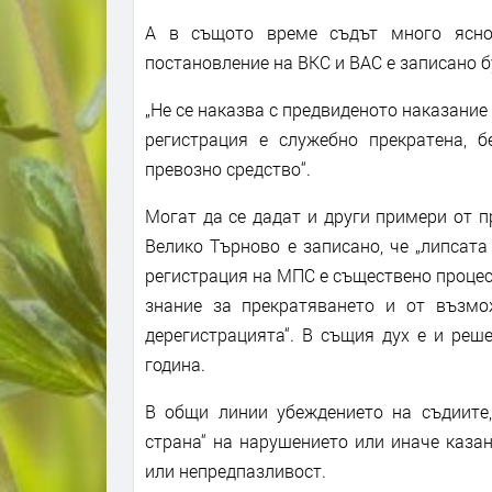
А в същото време съдът много ясно 
постановление на ВКС и ВАС е записано б
„Не се наказва с предвиденото наказание
регистрация е служебно прекратена, 
превозно средство“.
Могат да се дадат и други примери от 
Велико Търново е записано, че „липсат
регистрация на МПС е съществено процес
знание за прекратяването и от възмо
дерегистрацията“. В същия дух е и реш
година.
В общи линии убеждението на съдиите, 
страна“ на нарушението или иначе каза
или непредпазливост.