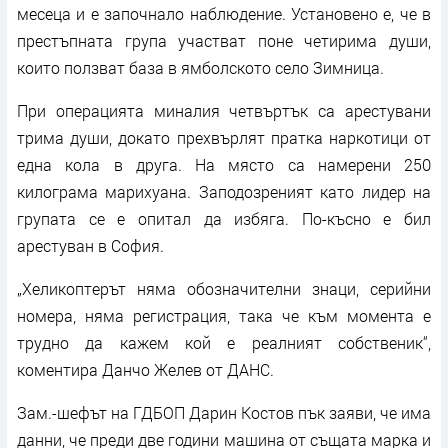
месеца и е започнало наблюдение. Установено е, че в
престъпната група участват поне четирима души,
които ползват база в ямболското село Зимница.
При операцията миналия четвъртък са арестувани
трима души, докато прехвърлят пратка наркотици от
една кола в друга. На място са намерени 250
килограма марихуана. Заподозреният като лидер на
групата се е опитал да избяга. По-късно е бил
арестуван в София.
„Хеликоптерът няма обозначителни знаци, серийни
номера, няма регистрация, така че към момента е
трудно да кажем кой е реалният собственик“,
коментира Данчо Желев от ДАНС.
Зам.-шефът на ГДБОП Дарин Костов пък заяви, че има
данни, че преди две години машина от същата марка и