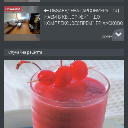
ПРЕДЛАГА
🔑 ОБЗАВЕДЕНА ГАРСОНИЕРА ПОД
НАЕМ В КВ. „ОРФЕЙ“ – ДО
КОМПЛЕКС „ВЕСПРЕМ“, ГР. ХАСКОВО
преди 1 ден
ПРЕДЛАГА
НАПЪЛНО ОБЗАВЕДЕН И
Случайна рецепта
ОБОРУДВАН ТРИСТАЕН
АПАРТАМЕНТ В ЦЕНТЪРА НА ГР.
ХАСКОВО
преди 2 дни
ПРЕДЛАГА
Давам гараж под наем
преди 2 дни
ПРЕДЛАГА
№4120 Магазин/Офис под наем в кв.