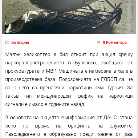
България
0 Коментара
Малък хеликоптер е бил открит при акция срещу
наркоразпространението в Бургаско, съобщиха от
прокуратурата и МВР. Машината е намерена в хале в
производствена база. Подозренията на ГДБОП са, че
са с него са пренасяни наркотици към Турция. За
такъв тип международен трафик на наркотици
сигнали е имало в годините назад.
В основата на акцията е информация от ДАНС, стана
ясно по време на брифинга на службите.
Разследването е образувано преди повече от два