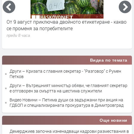
кт
От 9 август приключва двойното етикетиране - какво
М
се променя за потребителите
к
преди 8 часа
п
Видеа по темата
Други – Кризата с главния секретар - "Разговор" с Румен
Петков
Други – Вътрешният министър обяви, че главният секретар
е отговорен за смъртта на шестима служители
Видео Новини – Петима души са задържани при акция на
ГДБОП и специализираната прокуратура в Димитровград
Още новини
Демерджиев започна изненадващи кадрови размествания в