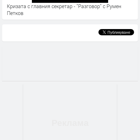
Кризата с главния секретар - "Разговор" с Румен
В
Петков
о