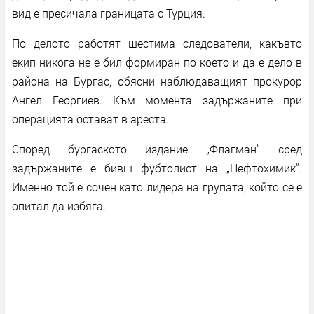
вид е пресичала границата с Турция.
По делото работят шестима следователи, какъвто
екип никога не е бил формиран по което и да е дело в
района на Бургас, обясни наблюдаващият прокурор
Ангел Георгиев. Към момента задържаните при
операцията остават в ареста.
Според бургаското издание „Флагман“ сред
задържаните е бивш фубтолист на „Нефтохимик“.
Именно той е сочен като лидера на групата, който се е
опитал да избяга.