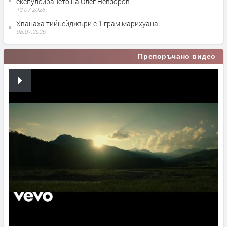
експулсирането на Олег Невзоров
13.07.2026
Хванаха тийнейджъри с 1 грам марихуана
08.07.2026
Препоръчано видео