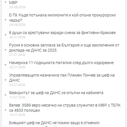
МВР
05.08.2026
Е-79: Къде потънаха милионите и кой опъна прокурорски
чадър?
04.08.2026
8 души са арестувани заради схема за фиктивни бракове
30.07.2026
Русия е основна заплаха за България и още заключения от
доклада на ДАНС за 2025
27.07.2026
Намериха 11-годишната Наталия след дълго издирване
23.07.2026
Управляващите назначиха пак Пламен Тончев за шеф на
ДАНС
22.07.2026
Фаворитът за шеф на ДАНС се опълчи на кабинета
17.07.2026
Велев: 3589 евро месечно ни струва служител в МВР, с ТЕЛК
са 4833 полицаи
15.07.2026
Бившият шеф на ДАНС не помни защо е отменил