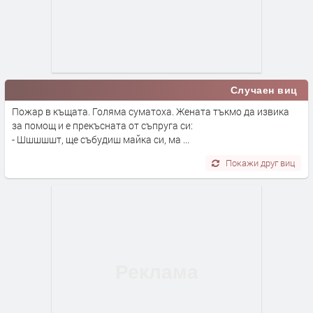
Случаен виц
Пожар в къщата. Голяма суматоха. Жената тъкмо да извика
за помощ и е прекъсната от съпруга си:
- Шшшшшт, ще събудиш майка си, ма ...
Покажи друг виц