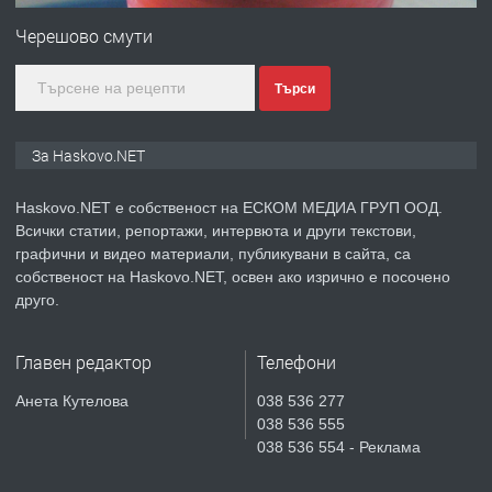
Любен Каравелов, Хасково-близо до
Черешово смути
градската градина!
Търси
преди 2 дни
ПРЕДЛАГА
ПРОСТОРЕН ТРИСТАЕН
За Haskovo.NET
АПАРТАМЕНТ В НОВА СГРАДА КВ.
КУБА
Haskovo.NET е собственост на ЕСКОМ МЕДИА ГРУП ООД.
Всички статии, репортажи, интервюта и други текстови,
преди 3 дни
графични и видео материали, публикувани в сайта, са
собственост на Haskovo.NET, освен ако изрично е посочено
ПРЕДЛАГА
Продавам парцел в гр. Хасково кв.
друго.
Хисаря до ток, вода,канализация,
асфалт 0889 537 426
Главен редактор
Телефони
преди 3 дни
Анета Кутелова
038 536 277
038 536 555
ПРЕДЛАГА
СГЛОБЯВАНЕ НА МЕБЕЛИ.
038 536 554 - Реклама