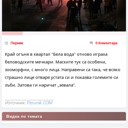
Перник
0 Коментара
Край огъня в квартал "Бела вода" отново играха 
беловодските мечкари. Маските тук са особени, 
зооморфни, с много лица. Направени са така, че всяко 
страшно лице отваря 
устата си и показва големите си 
зъби. Затова ги наричат „зевала“.
Източник:
Perunik.COM
Видеа по темата