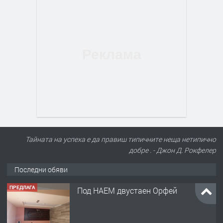
Тайната на успеха е да правиш типичните неща нетипично
добре . - Джон Д. Рокфелер
Последни обяви
ПРЕДЛАГА
Под НАЕМ двустаен Орфей