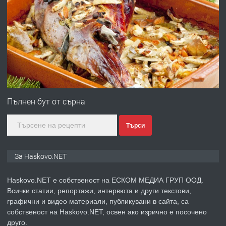
ПРЕДЛАГА
Давам гараж под наем
преди 5 дни
ПРЕДЛАГА
№4120 Магазин/Офис под наем в кв.
Любен Каравелов, Хасково-близо до
Пълнен бут от сърна
градската градина!
Търси
преди 5 дни
ПРЕДЛАГА
ПРОСТОРЕН ТРИСТАЕН
За Haskovo.NET
АПАРТАМЕНТ В НОВА СГРАДА КВ.
КУБА
Haskovo.NET е собственост на ЕСКОМ МЕДИА ГРУП ООД.
Всички статии, репортажи, интервюта и други текстови,
преди 6 дни
графични и видео материали, публикувани в сайта, са
собственост на Haskovo.NET, освен ако изрично е посочено
ПРЕДЛАГА
Продавам парцел в гр. Хасково кв.
друго.