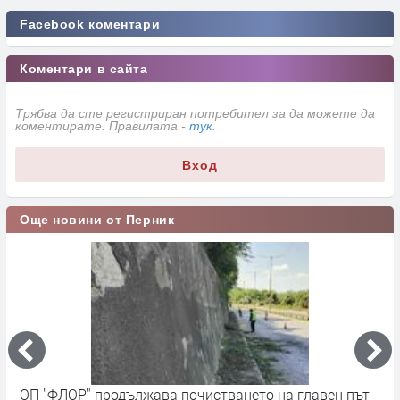
Facebook коментари
Коментари в сайта
Трябва да сте регистриран потребител за да можете да
коментирате. Правилата -
тук
.
Вход
Още новини от Перник
ОП "ФЛОР" продължава почистването на главен път
О