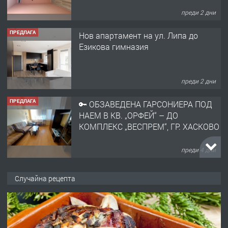
преди 2 дни
ПРЕДЛАГА
Нов апартамент на ул. Липа до
Езикова гимназия
преди 2 дни
ПРЕДЛАГА
🔑 ОБЗАВЕДЕНА ГАРСОНИЕРА ПОД
НАЕМ В КВ. „ОРФЕЙ“ – ДО
КОМПЛЕКС „ВЕСПРЕМ“, ГР. ХАСКОВО
преди 4 дни
ПРЕДЛАГА
НАПЪЛНО ОБЗАВЕДЕН И
Случайна рецепта
ОБОРУДВАН ТРИСТАЕН
АПАРТАМЕНТ В ЦЕНТЪРА НА ГР.
ХАСКОВО
преди 5 дни