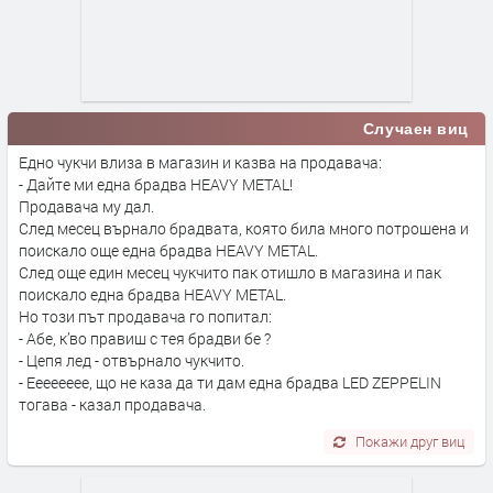
Случаен виц
Едно чукчи влиза в магазин и казва на продавача:
- Дайте ми една брадва HEAVY METAL!
Продавача му дал.
След месец върнало брадвата, която била много потрошена и
поискало още една брадва HEAVY METAL.
След още един месец чукчито пак отишло в магазина и пак
поискало една брадва HEAVY METAL.
Но този път продавача го попитал:
- Абе, к’во правиш с тея брадви бе ?
- Цепя лед - отвърнало чукчито.
- Ееееееее, що не каза да ти дам една брадва LED ZEPPELIN
тогава - казал продавача.
Покажи друг виц