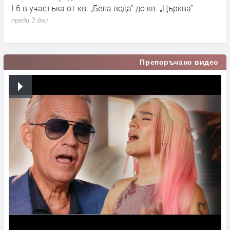
I-6 в участъка от кв. „Бела вода“ до кв. „Църква“
п
с
преди 3 дни
п
Препоръчано видео