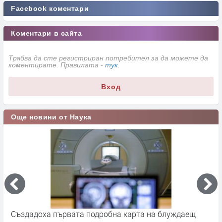
Facebook коментари
Коментари в сайта
Трябва да сте регистриран потребител за да можете да
коментирате. Правилата -
тук
.
Вход
Още новини от Наука
Апофис няма да удари Земята през 2029 г., но крие
К