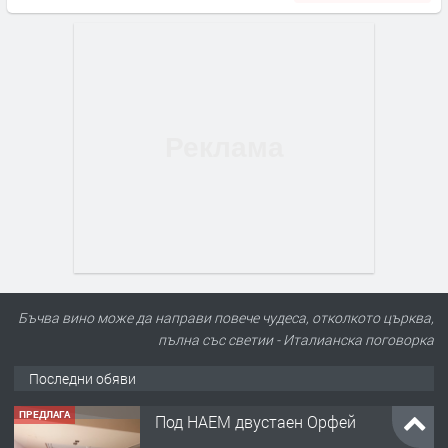
ПРЕДЛАГА
Под НАЕМ двустаен Орфей
Бъчва вино може да направи повече чудеса, отколкото църква,
пълна със светии - Италианска поговорка
Последни обяви
преди 2 часа
ПРЕДЛАГА
Нов апартамент на ул. Липа до
Езикова гимназия