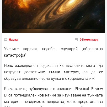
Наука
0 Коментара
Учените наричат подобен сценарий „абсолютна
катастрофа"
Ново изследване предсказва, че планетите могат да
натрупат достатъчно тъмна материя, за да се
образува внезапно черна дупка в сърцевината им.
Резултатите, публикувани в списание Physical Review
D, са потенциален нов начин за изучаване на тъмната
материя - невидимото вещество, което представлява