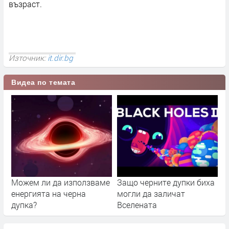
възраст.
Източник:
it.dir.bg
Видеа по темата
Можем ли да използваме
Защо черните дупки биха
енергията на черна
могли да заличат
дупка?
Вселената