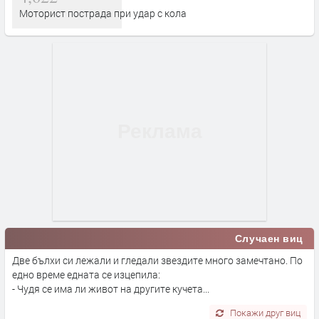
Моторист пострада при удар с кола
Случаен виц
Две бълхи си лежали и гледали звездите много замечтано. По
едно време едната се изцепила:
- Чудя се има ли живот на другите кучета...
Покажи друг виц