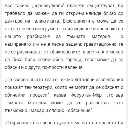
Ако такива „чернодупкови“ планети съществуват, би
трябвало да можем да ги открием някъде близо до
центъра на галактиката. Екзопланетите може да се
окажат ценен инструмент за изследване и проверка на
нашето разбиране за тъмната материя. Но
намирането им не е лесна задача: гравитационно те
не се различават от обикновените планети. А и макар
да биха били необичайно горещи, това може да се
обясни и с други, по-прости явления.
„По-скоро нашата теза е, че ако детайлни изследвания
покажат температури, които не могат да се обяснят с
обичайни процеси," казва Форуотан-Мер, „тогава
тъмната материя може да се разглежда като
възможно - макар и спорно - обяснение."
„Откриването на черна дупка с масата на планета би