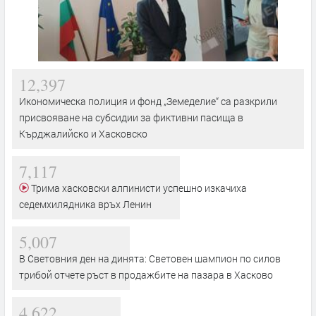
12,397
Икономическа полиция и фонд „Земеделие“ са разкрили
присвояване на субсидии за фиктивни пасища в
Кърджалийско и Хасковско
7,117
Трима хасковски алпинисти успешно изкачиха
седемхилядника връх Ленин
5,007
В Световния ден на динята: Световен шампион по силов
трибой отчете ръст в продажбите на пазара в Хасково
4,622