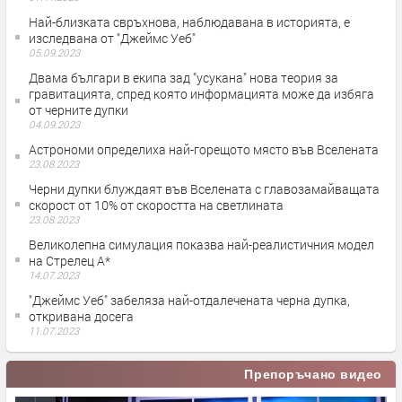
Най-близката свръхнова, наблюдавана в историята, е
изследвана от "Джеймс Уеб"
05.09.2023
Двама българи в екипа зад "усукана" нова теория за
гравитацията, спред която информацията може да избяга
от черните дупки
04.09.2023
Астрономи определиха най-горещото място във Вселената
23.08.2023
Черни дупки блуждаят във Вселената с главозамайващата
скорост от 10% от скоростта на светлината
23.08.2023
Великолепна симулация показва най-реалистичния модел
на Стрелец А*
14.07.2023
"Джеймс Уеб" забеляза най-отдалечената черна дупка,
откривана досега
11.07.2023
Препоръчано видео