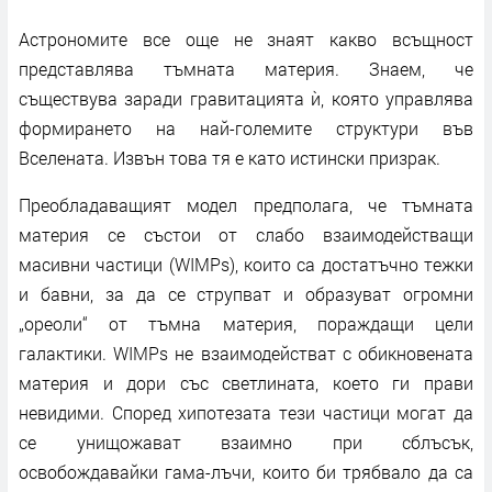
Астрономите все още не знаят какво всъщност
представлява тъмната материя. Знаем, че
съществува заради гравитацията ѝ, която управлява
формирането на най-големите структури във
Вселената. Извън това тя е като истински призрак.
Преобладаващият модел предполага, че тъмната
материя се състои от слабо взаимодействащи
масивни частици (WIMPs), които са достатъчно тежки
и бавни, за да се струпват и образуват огромни
„ореоли“ от тъмна материя, пораждащи цели
галактики. WIMPs не взаимодействат с обикновената
материя и дори със светлината, което ги прави
невидими. Според хипотезата тези частици могат да
се унищожават взаимно при сблъсък,
освобождавайки гама-лъчи, които би трябвало да са