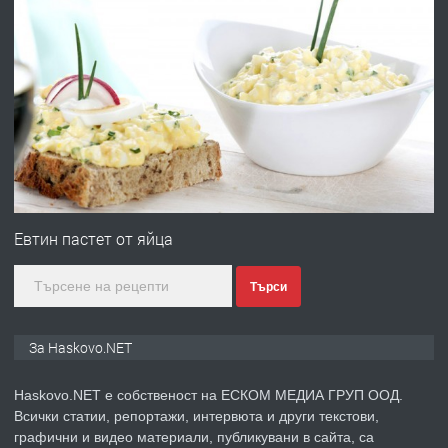
преди 2 дни
ПРЕДЛАГА
№4120 Магазин/Офис под наем в кв.
Любен Каравелов, Хасково-близо до
градската градина!
преди 2 дни
ПРЕДЛАГА
ПРОСТОРЕН ТРИСТАЕН
АПАРТАМЕНТ В НОВА СГРАДА КВ.
Евтин пастет от яйца
КУБА
Търси
преди 3 дни
ПРЕДЛАГА
Продавам парцел в гр. Хасково кв.
За Haskovo.NET
Хисаря до ток, вода,канализация,
асфалт 0889 537 426
Haskovo.NET е собственост на ЕСКОМ МЕДИА ГРУП ООД.
Всички статии, репортажи, интервюта и други текстови,
преди 3 дни
графични и видео материали, публикувани в сайта, са