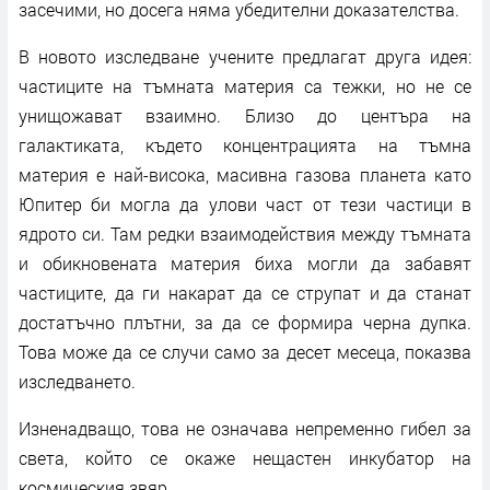
засечими, но досега няма убедителни доказателства.
В новото изследване учените предлагат друга идея:
частиците на тъмната материя са тежки, но не се
унищожават взаимно. Близо до центъра на
галактиката, където концентрацията на тъмна
материя е най-висока, масивна газова планета като
Юпитер би могла да улови част от тези частици в
ядрото си. Там редки взаимодействия между тъмната
и обикновената материя биха могли да забавят
частиците, да ги накарат да се струпат и да станат
достатъчно плътни, за да се формира черна дупка.
Това може да се случи само за десет месеца, показва
изследването.
Изненадващо, това не означава непременно гибел за
света, който се окаже нещастен инкубатор на
космическия звяр.