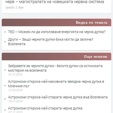
друга заплаха за учените
з
преди 1 ден
п
Видеа по темата
TED – Можем ли да използваме енергията на черна дупка?
Други – Защо черните дупки биха могли да заличат
Вселената
Още новини
Забравете за черните дупки - белите дупки са истинската
мистерия на вселената
16.12.2024
Астрономи откриха най-масивната звездна черна дупка в
Млечния път
17.04.2024
Астрономи откриха най-старата черна дупка във Вселената
18.01.2024
Астрономи откриха най-старата черна дупка
07.11.2023