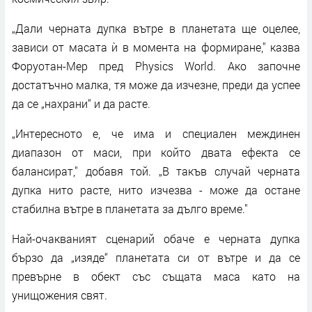
„Дали черната дупка вътре в планетата ще оцелее,
зависи от масата ѝ в момента на формиране," казва
Форуотан-Мер пред Physics World. Ако започне
достатъчно малка, тя може да изчезне, преди да успее
да се „нахрани“ и да расте.
„Интересното е, че има и специален междинен
диапазон от маси, при който двата ефекта се
балансират," добавя той. „В такъв случай черната
дупка нито расте, нито изчезва - може да остане
стабилна вътре в планетата за дълго време."
Най-очакваният сценарий обаче е черната дупка
бързо да „изяде“ планетата си от вътре и да се
превърне в обект със същата маса като на
унищожения свят.