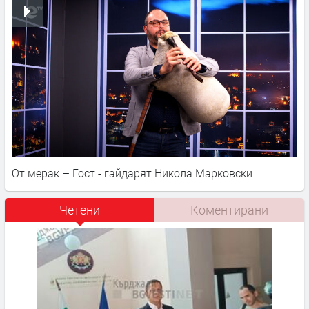
От мерак – Гост - гайдарят Никола Марковски
Четени
Коментирани