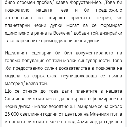
било огромен пробив," казва Форуотан-Мер. „Това би
подкрепило нашата теза и би предложило
алтернатива на широко приетата теория, че
планетарни черни дупки могат да се формират
единствено в ранната Вселена," добавя той, визирайки
така наречените примордиални черни дупки.
Идеалният сценарий би бил документирането на
голяма популация от тези малки сингулярности. Това
„би предоставило силни доказателства в подкрепа на
модела за свръхтежка неунищожаваща се тъмна
материя," казва той.
Що се отнася до това дали планетите в нашата
Слънчева система могат да завършат с формиране на
черна дупка - малко вероятно е. Намираме се на около
26 000 светлинни години от центъра на Млечния път, а
и нашата система вече е на над 4 милиарда годишна