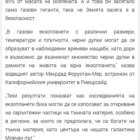
85% от масата на Вселената. А и това би засягало
само газови гиганти, така че Земята засега е в
безопасност.
„В газови екзопланети с различни размери,
температури и плътности, черни дупки могат да се
образуват в наблюдаеми времеви мащаби, като дори
е възможно да възникнат множество черни дупки в
рамките на живота на една екзопланета," казва
водещият автор Мехрдад Форуотан-Мер, астроном от
Калифорнийския университет в Ривърсайд.
„Тези резултати показват как изследванията на
екзопланети биха могли да се използват за откриване
на свръхтежки частици на тъмната материя, особено
в региони, за които се предполага, че са богати на
тъмна материя, като центъра на нашата галактика
Млечен път."