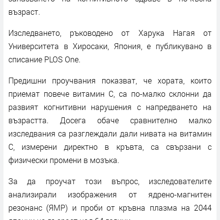
възраст.
Изследването, ръководено от Харука Нагая от
Университета в Хиросаки, Япония, е публикувано в
списание PLOS One.
Предишни проучвания показват, че хората, които
приемат повече витамин C, са по-малко склонни да
развият когнитивни нарушения с напредването на
възрастта. Досега обаче сравнително малко
изследвания са разглеждали дали нивата на витамин
C, измерени директно в кръвта, са свързани с
физически промени в мозъка.
За да проучат този въпрос, изследователите
анализирали изображения от ядрено-магнитен
резонанс (ЯМР) и проби от кръвна плазма на 2044