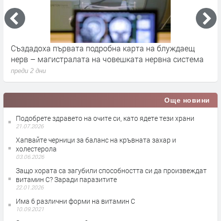
а
Създадоха първата подробна карта на блуждаещ
А
нерв – магистралата на човешката нервна система
д
преди 2 дни
п
Още новини
Подобрете здравето на очите си, като ядете тези храни
21.07.2026
Хапвайте черници за баланс на кръвната захар и
холестерола
03.06.2026
Защо хората са загубили способността си да произвеждат
витамин C? Заради паразитите
22.01.2026
Има 6 различни форми на витамин С
10.09.2021