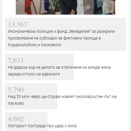
13,367
Икономическа полиция и фонд „Земеделие“ са разкрили
присвояване на субсидии за фиктивни пасища в
Кърджалийско и Хасковско
7,633
Не дадоха ход на делото за отвличане на млада жена
заради отпуск на адвокати
5,790
Над 33 млн. евро ще струва новият околовръстен път на
Хасково
4,692
Моторист пострада при удар с кола