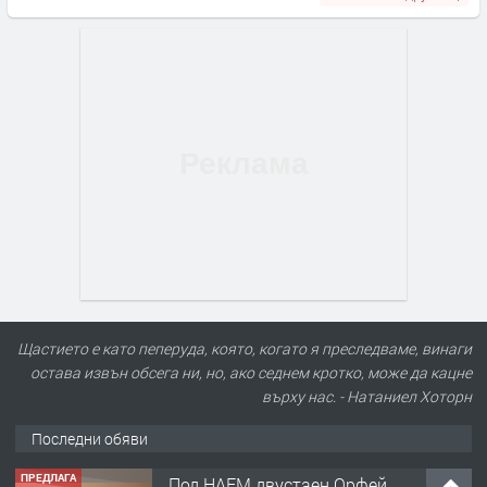
Щастието е като пеперуда, която, когато я преследваме, винаги
остава извън обсега ни, но, ако седнем кротко, може да кацне
върху нас. - Натаниел Хоторн
Последни обяви
ПРЕДЛАГА
Под НАЕМ двустаен Орфей