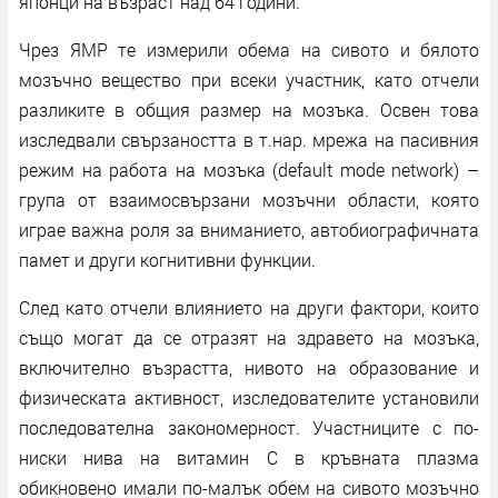
японци на възраст над 64 години.
Чрез ЯМР те измерили обема на сивото и бялото
мозъчно вещество при всеки участник, като отчели
разликите в общия размер на мозъка. Освен това
изследвали свързаността в т.нар. мрежа на пасивния
режим на работа на мозъка (default mode network) –
група от взаимосвързани мозъчни области, която
играе важна роля за вниманието, автобиографичната
памет и други когнитивни функции.
След като отчели влиянието на други фактори, които
също могат да се отразят на здравето на мозъка,
включително възрастта, нивото на образование и
физическата активност, изследователите установили
последователна закономерност. Участниците с по-
ниски нива на витамин C в кръвната плазма
обикновено имали по-малък обем на сивото мозъчно