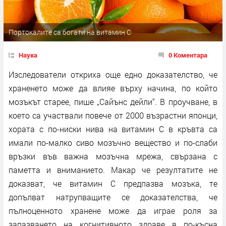
Портокалите са богати на витамин C
Наука
0 Коментара
Изследователи откриха още едно доказателство, че
храненето може да влияе върху начина, по който
мозъкът старее, пише „Сайънс дейли“. В проучване, в
което са участвали повече от 2000 възрастни японци,
хората с по-ниски нива на витамин C в кръвта са
имали по-малко сиво мозъчно вещество и по-слаби
връзки във важна мозъчна мрежа, свързана с
паметта и вниманието. Макар че резултатите не
доказват, че витамин C предпазва мозъка, те
допълват натрупващите се доказателства, че
пълноценното хранене може да играе роля за
запазването на когнитивното здраве в по-късна