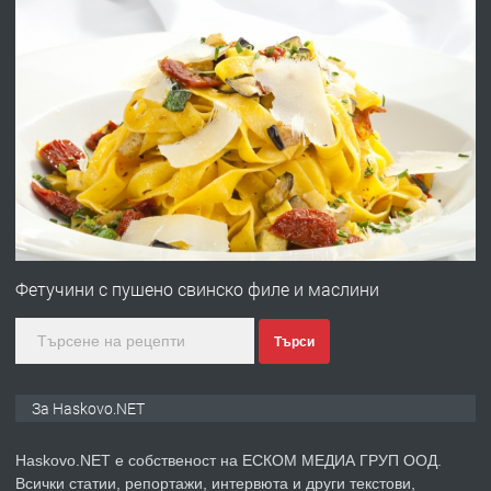
ХАСКОВО
преди 3 дни
ПРЕДЛАГА
Давам гараж под наем
преди 3 дни
ПРЕДЛАГА
№4120 Магазин/Офис под наем в кв.
Любен Каравелов, Хасково-близо до
Фетучини с пушено свинско филе и маслини
градската градина!
Търси
преди 3 дни
ПРЕДЛАГА
ПРОСТОРЕН ТРИСТАЕН
За Haskovo.NET
АПАРТАМЕНТ В НОВА СГРАДА КВ.
КУБА
Haskovo.NET е собственост на ЕСКОМ МЕДИА ГРУП ООД.
Всички статии, репортажи, интервюта и други текстови,