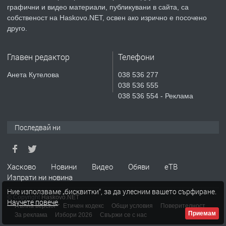
преди 4 дни
графични и видео материали, публикувани в сайта, са
собственост на Haskovo.NET, освен ако изрично е посочено
ПРЕДЛАГА
Продавам парцел в гр. Хасково кв.
друго.
Хисаря до ток, вода,канализация,
асфалт 0889 537 426
Главен редактор
Телефони
преди 4 дни
Анета Кутелова
038 536 277
038 536 555
ПРЕДЛАГА
СГЛОБЯВАНЕ НА МЕБЕЛИ.
038 536 554 - Реклама
Последвай ни
преди 4 дни
ПРЕДЛАГА
№4119 Едностаен обзаведен
Хасково
Новини
Видео
Обяви
еТВ
апартамент под наем в кв.
Изпрати ни новина
Училищни, гр. Хасково.
Ние използваме „бисквитки“, за да улесним вашето сърфиране.
© Copyright
Haskovo.NET
Научете повече
.
преди 4 дни
Пълна версия
Етичен кодекс
Общи условия
Поверителност
Приемам
За реклама
Избори 2026
Свържи се с нас