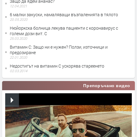
Защо да ядем ананас?
12.04.2021
6 малки закуски, намаляващи възпаленията в тялото
20.05.2020
Нюйоркска болница лекува пациенти с коронавирус с
големи дози вит. С
25.03.2020
Витамин С: Защо ни е нужен? Ползи, източници и
предозиране
22.01.2020
Недостигът на витамин С ускорява стареенето
02.03.2014
Препоръчано видео