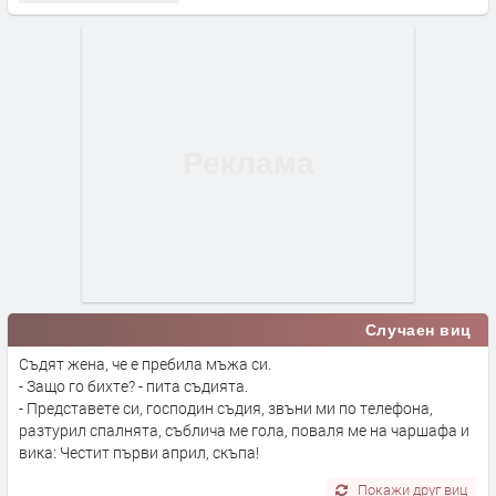
Случаен виц
Съдят жена, че е пребила мъжа си.
- Защо го бихте? - пита съдията.
- Представете си, господин съдия, звъни ми по телефона,
разтурил спалнята, съблича ме гола, поваля ме на чаршафа и
вика: Честит първи април, скъпа!
Покажи друг виц