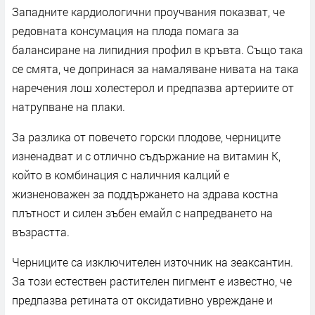
Западните кардиологични проучвания показват, че
редовната консумация на плода помага за
балансиране на липидния профил в кръвта. Също така
се смята, че допринася за намаляване нивата на така
наречения лош холестерол и предпазва артериите от
натрупване на плаки.
За разлика от повечето горски плодове, черниците
изненадват и с отлично съдържание на витамин K,
който в комбинация с наличния калций е
жизненоважен за поддържането на здрава костна
плътност и силен зъбен емайл с напредването на
възрастта.
Черниците са изключителен източник на зеаксантин.
За този естествен растителен пигмент е известно, че
предпазва ретината от оксидативно увреждане и