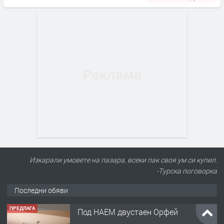
Изкарали умовете на пазара, всеки пак своя ум си купил.
-Турска поговорка
Последни обяви
ПРЕДЛАГА
Под НАЕМ двустаен Орфей