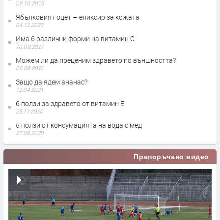
08.10.2025
Ябълковият оцет – еликсир за кожата
04.12.2023
Има 6 различни форми на витамин С
10.09.2021
Можем ли да преценим здравето по външността?
06.08.2021
Защо да ядем ананас?
12.04.2021
6 ползи за здравето от витамин Е
25.11.2020
5 ползи от консумацията на вода с мед
27.08.2020
Препоръчано видео