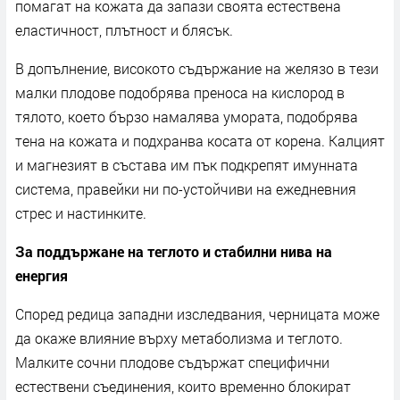
помагат на кожата да запази своята естествена
еластичност, плътност и блясък.
В допълнение, високото съдържание на желязо в тези
малки плодове подобрява преноса на кислород в
тялото, което бързо намалява умората, подобрява
тена на кожата и подхранва косата от корена. Калцият
и магнезият в състава им пък подкрепят имунната
система, правейки ни по-устойчиви на ежедневния
стрес и настинките.
За поддържане на теглото и стабилни нива на
енергия
Според редица западни изследвания, черницата може
да окаже влияние върху метаболизма и теглото.
Малките сочни плодове съдържат специфични
естествени съединения, които временно блокират