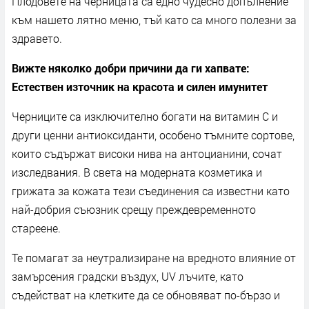
Плодовете на черницата са едно чудесно допълнение
към нашето лятно меню, тъй като са много полезни за
здравето.
Вижте няколко добри причини да ги хапвате:
Естествен източник на красота и силен имунитет
Черниците са изключително богати на витамин C и
други ценни антиоксиданти, особено тъмните сортове,
които съдържат високи нива на антоцианини, сочат
изследвания. В света на модерната козметика и
грижата за кожата тези съединения са известни като
най-добрия съюзник срещу преждевременното
стареене.
Те помагат за неутрализиране на вредното влияние от
замърсения градски въздух, UV лъчите, като
съдействат на клетките да се обновяват по-бързо и