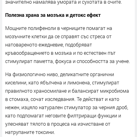
значително намалява умората и сухотата в очите.
Полезна храна за мозъка и детокс ефект
Мощните полифеноли в черниците помагат на
мозъчните клетки да се справят със стреса от
натовареното ежедневие, подобряват
кръвообращението в мозъка и по естествен път
стимулират паметта, фокуса и способността за учене.
На физиологично ниво, деликатните органични
киселини, като ябълчена и лимонена, стимулират
правилното храносмилане и балансират микробиома
в стомаха, сочат изследвания. Те действат и като
нежен, изцяло натурален стимулатор за черния дроб,
като подпомагат неговите филтриращи функции и
улесняват тялото в процеса на изчистване от
натрупаните токсини.