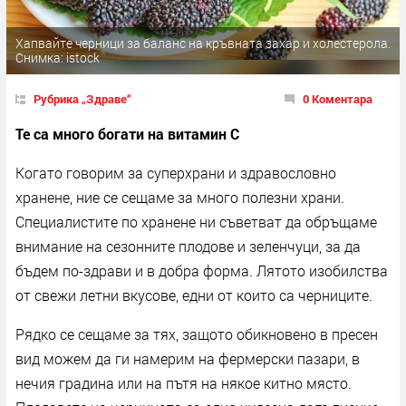
Хапвайте черници за баланс на кръвната захар и холестерола.
Снимка: istock
Рубрика „Здраве“
0 Коментара
Те са много богати на витамин С
Когато говорим за суперхрани и здравословно
хранене, ние се сещаме за много полезни храни.
Специалистите по хранене ни съветват да обръщаме
внимание на сезонните плодове и зеленчуци, за да
бъдем по-здрави и в добра форма. Лятото изобилства
от свежи летни вкусове, едни от които са черниците.
Рядко се сещаме за тях, защото обикновено в пресен
вид можем да ги намерим на фермерски пазари, в
нечия градина или на пътя на някое китно място.