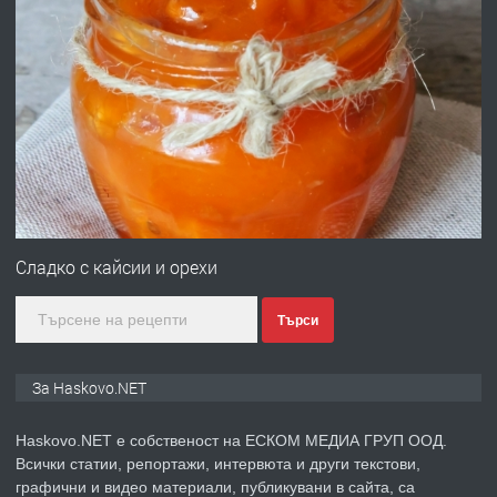
преди 3 дни
ПРЕДЛАГА
Давам гараж под наем
преди 3 дни
ПРЕДЛАГА
№4120 Магазин/Офис под наем в кв.
Любен Каравелов, Хасково-близо до
Сладко с кайсии и орехи
градската градина!
Търси
преди 3 дни
ПРЕДЛАГА
ПРОСТОРЕН ТРИСТАЕН
За Haskovo.NET
АПАРТАМЕНТ В НОВА СГРАДА КВ.
КУБА
Haskovo.NET е собственост на ЕСКОМ МЕДИА ГРУП ООД.
Всички статии, репортажи, интервюта и други текстови,
преди 4 дни
графични и видео материали, публикувани в сайта, са