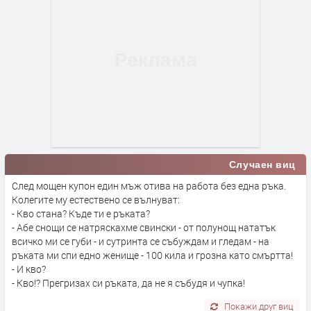
Случаен виц
След мощен купон един мъж отива на работа без една ръка.
Колегите му естествено се вълнуват:
- Кво стана? Къде ти е ръката?
- Абе снощи се натряскахме свински - от полунощ нататък
всичко ми се губи - и сутринта се събуждам и гледам - на
ръката ми спи едно женище - 100 кила и грозна като смъртта!
- И кво?
- Кво!? Прегризах си ръката, да не я събудя и чупка!
Покажи друг виц