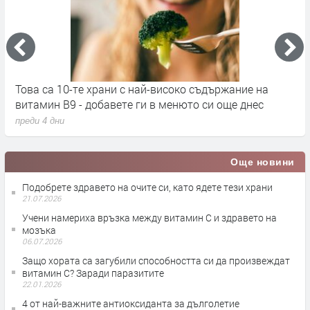
Това са 10-те храни с най-високо съдържание на
С
витамин B9 - добавете ги в менюто си още днес
п
преди 4 дни
п
Още новини
Подобрете здравето на очите си, като ядете тези храни
21.07.2026
Учени намериха връзка между витамин С и здравето на
мозъка
06.07.2026
Защо хората са загубили способността си да произвеждат
витамин C? Заради паразитите
22.01.2026
4 от най-важните антиоксиданта за дълголетие