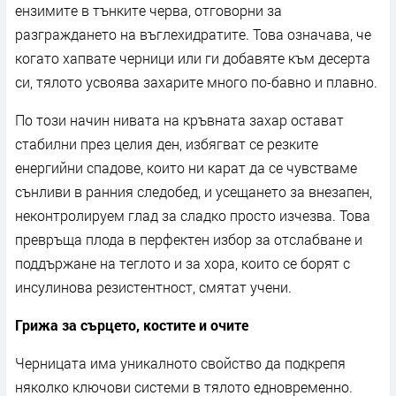
ензимите в тънките черва, отговорни за
разграждането на въглехидратите. Това означава, че
когато хапвате черници или ги добавяте към десерта
си, тялото усвоява захарите много по-бавно и плавно.
По този начин нивата на кръвната захар остават
стабилни през целия ден, избягват се резките
енергийни спадове, които ни карат да се чувстваме
сънливи в ранния следобед, и усещането за внезапен,
неконтролируем глад за сладко просто изчезва. Това
превръща плода в перфектен избор за отслабване и
поддържане на теглото и за хора, които се борят с
инсулинова резистентност, смятат учени.
Грижа за сърцето, костите и очите
Черницата има уникалното свойство да подкрепя
няколко ключови системи в тялото едновременно.