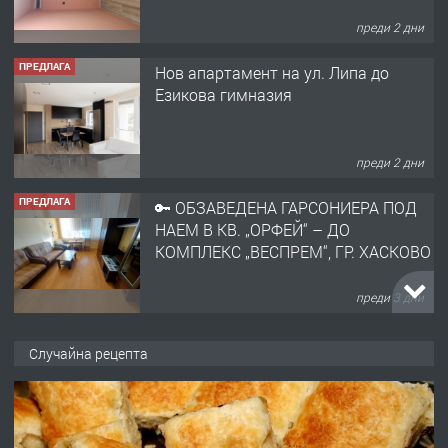
преди 2 дни
ПРЕДЛАГА
Нов апартамент на ул. Липа до
Езикова гимназия
преди 2 дни
ПРЕДЛАГА
🔑 ОБЗАВЕДЕНА ГАРСОНИЕРА ПОД
НАЕМ В КВ. „ОРФЕЙ“ – ДО
КОМПЛЕКС „ВЕСПРЕМ“, ГР. ХАСКОВО
преди 3 дни
ПРЕДЛАГА
НАПЪЛНО ОБЗАВЕДЕН И
Случайна рецепта
ОБОРУДВАН ТРИСТАЕН
АПАРТАМЕНТ В ЦЕНТЪРА НА ГР.
ХАСКОВО
преди 4 дни