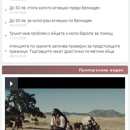
До 30 лв. стига килото агнешко преди Великден
07.04.2025
До 30 лв. за килограм агнешко по Великден
06.04.2025
Тръмп има проблем с яйцата и моли Европа за помощ
17.03.2025
Агенцията по храните започва проверки за предстоящите
празници. Търговците чакат драстично по-евтини яйца
08.04.2024
Препоръчано видео