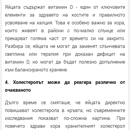
Яйцата съдържат витамин D - един от ключовите
елементи за здравето на костите и правилното
усвояване на калция. Това е особено важно за хора,
които живеят в райони с по-малко слънце или
прекарват голяма част от времето си на закрито.
Разбира се, яйцата не могат да заменят слънчевата
светлина или терапия при доказан дефицит на
витамин D, но могат да бъдат полезно допълнение
към балансираното хранене.
4. Холестеролът може да реагира различно от
очакваното
Дълго време се смяташе, че яйцата директно
повишават холестерола в кръвта, но съвременните
изследвания показват по-сложна картина. При
повечето здрави хора хранителният холестерол