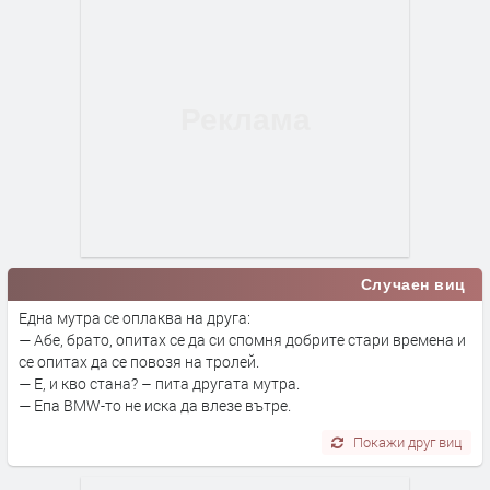
Случаен виц
Една мутра се оплаква на друга:
— Абе, брато, опитах се да си спомня добрите стари времена и
се опитах да се повозя на тролей.
— Е, и кво стана? – пита другата мутра.
— Епа BMW-то не иска да влезе вътре.
Покажи друг виц