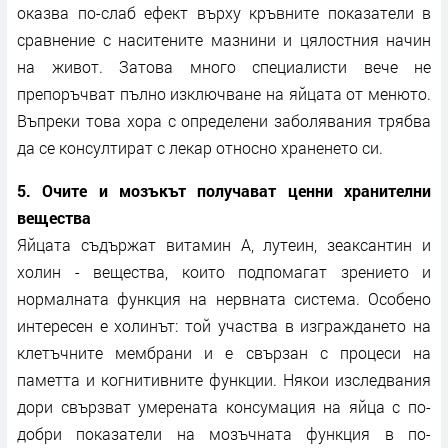
оказва по-слаб ефект върху кръвните показатели в
сравнение с наситените мазнини и цялостния начин
на живот. Затова много специалисти вече не
препоръчват пълно изключване на яйцата от менюто.
Въпреки това хора с определени заболявания трябва
да се консултират с лекар относно храненето си.
5. Очите и мозъкът получават ценни хранителни
вещества
Яйцата съдържат витамин А, лутеин, зеаксантин и
холин - вещества, които подпомагат зрението и
нормалната функция на нервната система. Особено
интересен е холинът: той участва в изграждането на
клетъчните мембрани и е свързан с процеси на
паметта и когнитивните функции. Някои изследвания
дори свързват умерената консумация на яйца с по-
добри показатели на мозъчната функция в по-