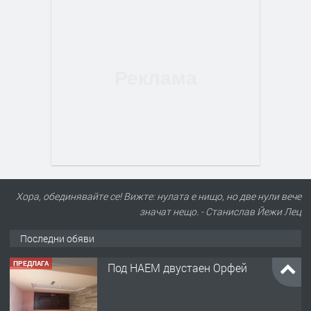
Хора, обединявайте се! Вижте: нулата е нищо, но две нули вече
значат нещо. - Станислав Йежи Лец
Последни обяви
ПРЕДЛАГА
Под НАЕМ двустаен Орфей