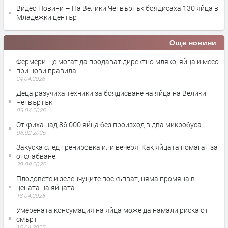
Видео Новини – На Велики Четвъртък боядисаха 130 яйца в
Младежки център
Още новини
Фермери ще могат да продават директно мляко, яйца и месо
при нови правила
24.04.2026
Деца разучиха техники за боядисване на яйца на Велики
Четвъртък
09.04.2026
Откриха над 86 000 яйца без произход в два микробуса
06.02.2026
Закуска след тренировка или вечеря: Как яйцата помагат за
отслабване
30.09.2025
Плодовете и зеленчуците поскъпват, няма промяна в
цената на яйцата
18.04.2025
Умерената консумация на яйца може да намали риска от
смърт
15.04.2025