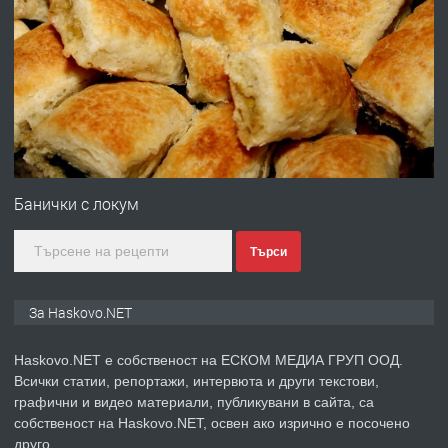
ПРЕДЛАГА
Давам гараж под наем
преди 4 дни
ПРЕДЛАГА
№4120 Магазин/Офис под наем в кв.
Любен Каравелов, Хасково-близо до
Банички с локум
градската градина!
Търси
преди 4 дни
ПРЕДЛАГА
ПРОСТОРЕН ТРИСТАЕН
За Haskovo.NET
АПАРТАМЕНТ В НОВА СГРАДА КВ.
КУБА
Haskovo.NET е собственост на ЕСКОМ МЕДИА ГРУП ООД.
Всички статии, репортажи, интервюта и други текстови,
преди 5 дни
графични и видео материали, публикувани в сайта, са
собственост на Haskovo.NET, освен ако изрично е посочено
ПРЕДЛАГА
Продавам парцел в гр. Хасково кв.
друго.