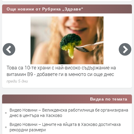
Още новини от Рубрика „Здраве“
Това са 10-те храни с най-високо съдържание на
С
витамин B9 - добавете ги в менюто си още днес
п
преди 5 дни
п
Видеа по темата
Видео Новини – Великденска работилница бе организирана
днес в центъра на Хасково
Видео Новини – Цените на яйцата в Хасково достигнаха
рекордни размери