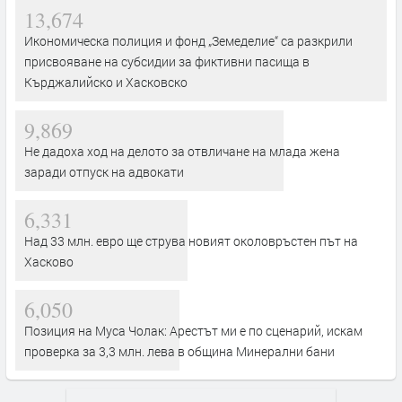
13,674
Икономическа полиция и фонд „Земеделие“ са разкрили
присвояване на субсидии за фиктивни пасища в
Кърджалийско и Хасковско
9,869
Не дадоха ход на делото за отвличане на млада жена
заради отпуск на адвокати
6,331
Над 33 млн. евро ще струва новият околовръстен път на
Хасково
6,050
Позиция на Муса Чолак: Арестът ми е по сценарий, искам
проверка за 3,3 млн. лева в община Минерални бани