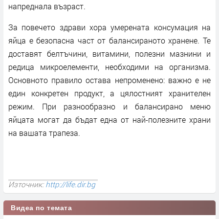
напреднала възраст.
За повечето здрави хора умерената консумация на
яйца е безопасна част от балансираното хранене. Те
доставят белтъчини, витамини, полезни мазнини и
редица микроелементи, необходими на организма.
Основното правило остава непроменено: важно е не
един конкретен продукт, а цялостният хранителен
режим. При разнообразно и балансирано меню
яйцата могат да бъдат една от най-полезните храни
на вашата трапеза.
Източник:
http://life.dir.bg
Видеа по темата