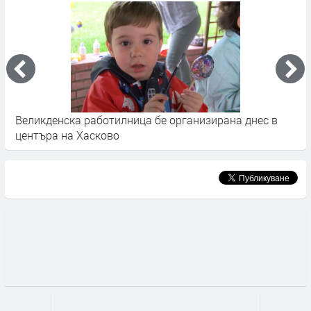
а
Великденска работилница бе организирана днес в
Я
центъра на Хасково