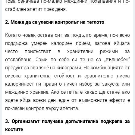
това означава по-малко междинни похапвания и по-
стабилен апетит през деня.
2. Може да се улесни контролът на теглото
Когато човек остава сит за по-дълго време, по-лесно
поддържа умерен калориен прием, затова яйцата
често присъстват в хранителни режими за
отслабване. Сами по себе си те не са „вълшебен“
продукт за сваляне на килограми. Но комбинацията от
висока хранителна стойност и сравнително ниска
калорийност ги прави отличен избор за закуска или
междинно хранене. Ако се питате какво ще стане, ако
ядете яйца всеки ден, един от възможните ефекти е
по-лесен контрол върху апетита.
3. Организмът получава допълнителна подкрепа за
костите