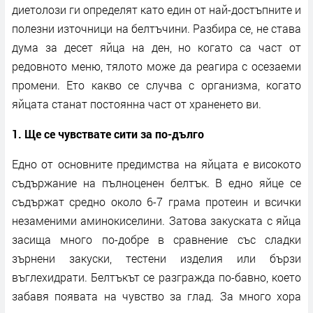
диетолози ги определят като един от най-достъпните и
полезни източници на белтъчини. Разбира се, не става
дума за десет яйца на ден, но когато са част от
редовното меню, тялото може да реагира с осезаеми
промени. Ето какво се случва с организма, когато
яйцата станат постоянна част от храненето ви.
1. Ще се чувствате сити за по-дълго
Едно от основните предимства на яйцата е високото
съдържание на пълноценен белтък. В едно яйце се
съдържат средно около 6-7 грама протеин и всички
незаменими аминокиселини. Затова закуската с яйца
засища много по-добре в сравнение със сладки
зърнени закуски, тестени изделия или бързи
въглехидрати. Белтъкът се разгражда по-бавно, което
забавя появата на чувство за глад. За много хора