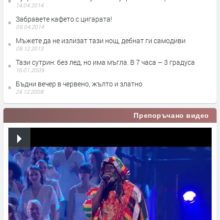
14.04.2014
Забравете кафето с цигарата!
09.04.2014
Мъжете да не излизат тази нощ, дебнат ги самодиви
08.12.2013
Тази сутрин: без лед, но има мъгла. В 7 часа – 3 градуса
16.01.2009
Бъдни вечер в червено, жълто и златно
24.12.2008
Препоръчано видео