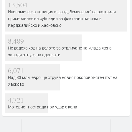
13,504
Икономическа полиция и фонд „Земеделие“ са разкрили
присвояване на субсидии за фиктивни пасища в
Кърджалийско и Хасковско
8,489
Не дадоха ход на делото за отвличане на млада жена
заради отпуск на адвокати
6,071
Над 33 млн. евро ще струва новият околовръстен път на
Хасково
4,721
Моторист пострада при удар с кола