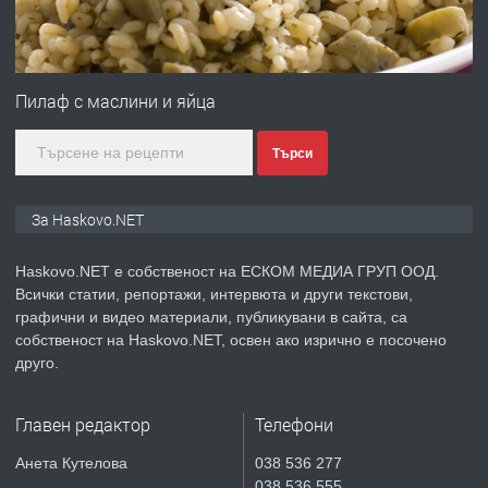
преди 3 дни
ПРЕДЛАГА
№4120 Магазин/Офис под наем в кв.
Любен Каравелов, Хасково-близо до
Пилаф с маслини и яйца
градската градина!
Търси
преди 3 дни
ПРЕДЛАГА
ПРОСТОРЕН ТРИСТАЕН
За Haskovo.NET
АПАРТАМЕНТ В НОВА СГРАДА КВ.
КУБА
Haskovo.NET е собственост на ЕСКОМ МЕДИА ГРУП ООД.
Всички статии, репортажи, интервюта и други текстови,
преди 4 дни
графични и видео материали, публикувани в сайта, са
собственост на Haskovo.NET, освен ако изрично е посочено
ПРЕДЛАГА
Продавам парцел в гр. Хасково кв.
друго.
Хисаря до ток, вода,канализация,
асфалт 0889 537 426
Главен редактор
Телефони
преди 4 дни
Анета Кутелова
038 536 277
038 536 555