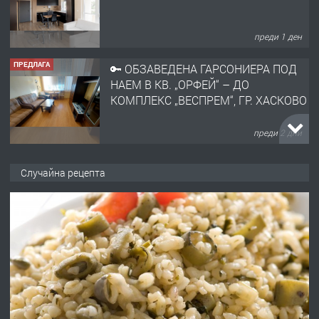
преди 1 ден
ПРЕДЛАГА
🔑 ОБЗАВЕДЕНА ГАРСОНИЕРА ПОД
НАЕМ В КВ. „ОРФЕЙ“ – ДО
КОМПЛЕКС „ВЕСПРЕМ“, ГР. ХАСКОВО
преди 2 дни
ПРЕДЛАГА
НАПЪЛНО ОБЗАВЕДЕН И
Случайна рецепта
ОБОРУДВАН ТРИСТАЕН
АПАРТАМЕНТ В ЦЕНТЪРА НА ГР.
ХАСКОВО
преди 3 дни
ПРЕДЛАГА
Давам гараж под наем