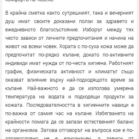
В крайна сметка както сутрешният, така и вечерният
душ имат своите доказани ползи за здравето и
ежедневното благосъстояние. Изборът между тях
често зависи от личните предпочитания и начина на
живот на всеки човек. Хората с по-суха кожа може да
предпочитат по-рядко къпане, докато по-активните
индивиди имат нужда от по-честа хигиена. Работният
график, физическата активност и климатът също
оказват влияние върху най-подходящото време за
къпане. Най-важното е да се използва умерена
температура на водата и подходящи продукти за
кожата. Последователността в хигиенните навици е
по-важна от самия час на къпане. Избягването на
крайности помага да се запази естественият баланс
на организма. Затова отговорът на въпроса кое е по-
здравословно не е еднозначен, а зависи от