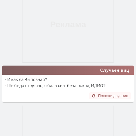
Случаен виц
- И как да Ви позная?
- Ще бъда от дясно, с бяла сватбена рокля, ИДИОТ!
Покажи друг виц