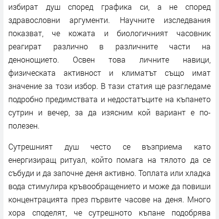
избират душ според графика си, а не според
здравословни аргументи. Научните изследвания
показват, че кожата и биологичният часовник
реагират различно в различните части на
денонощието. Освен това личните навици,
физическата активност и климатът също имат
значение за този избор. В тази статия ще разгледаме
подробно предимствата и недостатъците на къпането
сутрин и вечер, за да изясним кой вариант е по-
полезен.
Сутрешният душ често се възприема като
енергизиращ ритуал, който помага на тялото да се
събуди и да започне деня активно. Топлата или хладка
вода стимулира кръвообращението и може да повиши
концентрацията през първите часове на деня. Много
хора споделят, че сутрешното къпане подобрява