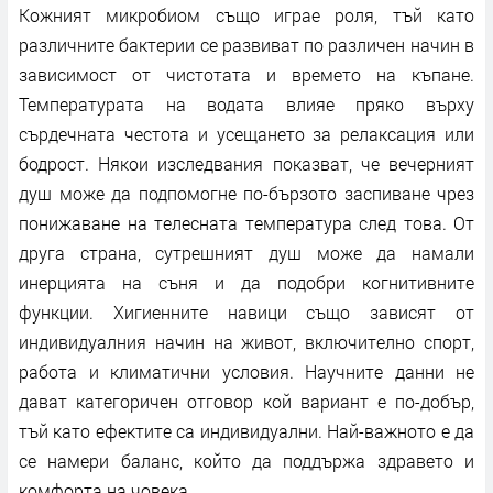
Кожният микробиом също играе роля, тъй като
различните бактерии се развиват по различен начин в
зависимост от чистотата и времето на къпане.
Температурата на водата влияе пряко върху
сърдечната честота и усещането за релаксация или
бодрост. Някои изследвания показват, че вечерният
душ може да подпомогне по-бързото заспиване чрез
понижаване на телесната температура след това. От
друга страна, сутрешният душ може да намали
инерцията на съня и да подобри когнитивните
функции. Хигиенните навици също зависят от
индивидуалния начин на живот, включително спорт,
работа и климатични условия. Научните данни не
дават категоричен отговор кой вариант е по-добър,
тъй като ефектите са индивидуални. Най-важното е да
се намери баланс, който да поддържа здравето и
комфорта на човека.