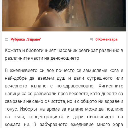
Рубрика „Здраве“
0 Коментара
Кожата и биологичният часовник реагират различно в
различните части на денонощието
В ежедневието си все по-често се замисляме кога е
най-добре да вземем душ и дали сутрешното или
вечерното къпане е по-здравословно. Хигиенните
навици са се развивали през вековете, като днес те са
свързани не само с чистота, но и с общото ни здраве и
тонус. Изборът на време за къпане може да повлияе
на съня, концентрацията и дори състоянието на
кожата ни. В забързаното ежедневие много хора