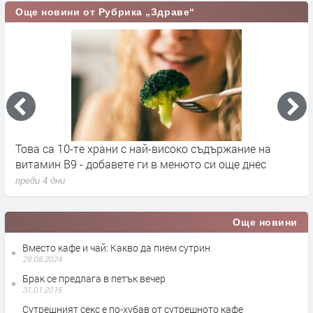
Още новини от Рубрика „Здраве“
Това са 10-те храни с най-високо съдържание на
С
витамин B9 - добавете ги в менюто си още днес
п
преди 4 дни
п
Още новини
Вместо кафе и чай: Какво да пием сутрин
29.08.2024
Брак се предлага в петък вечер
31.01.2015
Сутрешният секс е по-хубав от сутрешното кафе