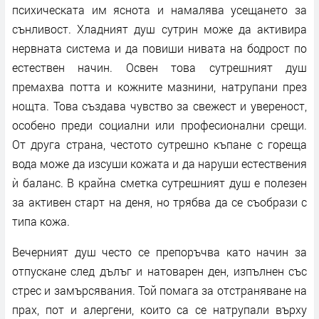
психическата им яснота и намалява усещането за
сънливост. Хладният душ сутрин може да активира
нервната система и да повиши нивата на бодрост по
естествен начин. Освен това сутрешният душ
премахва потта и кожните мазнини, натрупани през
нощта. Това създава чувство за свежест и увереност,
особено преди социални или професионални срещи.
От друга страна, честото сутрешно къпане с гореща
вода може да изсуши кожата и да наруши естествения
ѝ баланс. В крайна сметка сутрешният душ е полезен
за активен старт на деня, но трябва да се съобрази с
типа кожа.
Вечерният душ често се препоръчва като начин за
отпускане след дълъг и натоварен ден, изпълнен със
стрес и замърсявания. Той помага за отстраняване на
прах, пот и алергени, които са се натрупали върху