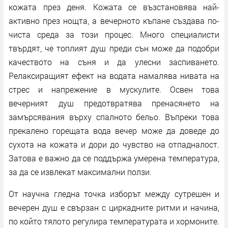
кожата през деня. Кожата се възстановява най-
активно през нощта, а вечерното къпане създава по-
чиста среда за този процес. Много специалисти
твърдят, че топлият душ преди сън може да подобри
качеството на съня и да улесни заспиването.
Релаксиращият ефект на водата намалява нивата на
стрес и напрежение в мускулите. Освен това
вечерният душ предотвратява пренасянето на
замърсявания върху спалното бельо. Въпреки това
прекалено горещата вода вечер може да доведе до
сухота на кожата и дори до чувство на отпадналост.
Затова е важно да се поддържа умерена температура,
за да се извлекат максимални ползи.
От научна гледна точка изборът между сутрешен и
вечерен душ е свързан с циркадните ритми и начина,
по който тялото регулира температурата и хормоните.