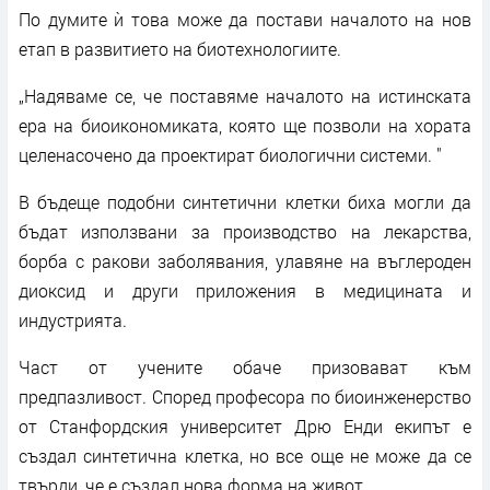
По думите ѝ това може да постави началото на нов
етап в развитието на биотехнологиите.
„Надяваме се, че поставяме началото на истинската
ера на биоикономиката, която ще позволи на хората
целенасочено да проектират биологични системи. "
В бъдеще подобни синтетични клетки биха могли да
бъдат използвани за производство на лекарства,
борба с ракови заболявания, улавяне на въглероден
диоксид и други приложения в медицината и
индустрията.
Част от учените обаче призовават към
предпазливост. Според професора по биоинженерство
от Станфордския университет Дрю Енди екипът е
създал синтетична клетка, но все още не може да се
твърди, че е създал нова форма на живот.