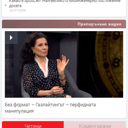
Какво е SpudCell? Най-великото биоинженерно постижение
досега
03.07.2026
Препоръчано видео
Без формат – Газлайтингът – перфидната
манипулация
Четени
Коментирани