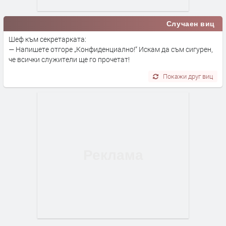
Случаен виц
Шеф към секретарката:
— Напишете отгоре „Конфиденциално!“ Искам да съм сигурен,
че всички служители ще го прочетат!
Покажи друг виц