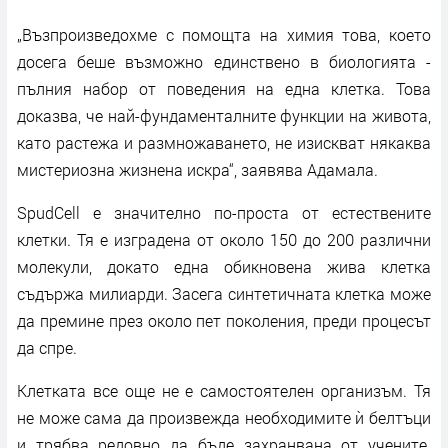
„Възпроизведохме с помощта на химия това, което
досега беше възможно единствено в биологията -
пълния набор от поведения на една клетка. Това
доказва, че най-фундаменталните функции на живота,
като растежа и размножаването, не изискват някаква
мистериозна жизнена искра“, заявява Адамала.
SpudCell е значително по-проста от естествените
клетки. Тя е изградена от около 150 до 200 различни
молекули, докато една обикновена жива клетка
съдържа милиарди. Засега синтетичната клетка може
да премине през около пет поколения, преди процесът
да спре.
Клетката все още не е самостоятелен организъм. Тя
не може сама да произвежда необходимите ѝ белтъци
и трябва редовно да бъде захранвана от учените.