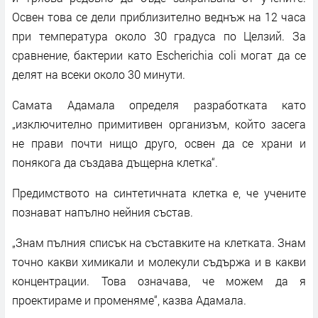
Освен това се дели приблизително веднъж на 12 часа
при температура около 30 градуса по Целзий. За
сравнение, бактерии като Escherichia coli могат да се
делят на всеки около 30 минути.
Самата Адамала определя разработката като
„изключително примитивен организъм, който засега
не прави почти нищо друго, освен да се храни и
понякога да създава дъщерна клетка“.
Предимството на синтетичната клетка е, че учените
познават напълно нейния състав.
„Знам пълния списък на съставките на клетката. Знам
точно какви химикали и молекули съдържа и в какви
концентрации. Това означава, че можем да я
проектираме и променяме“, казва Адамала.