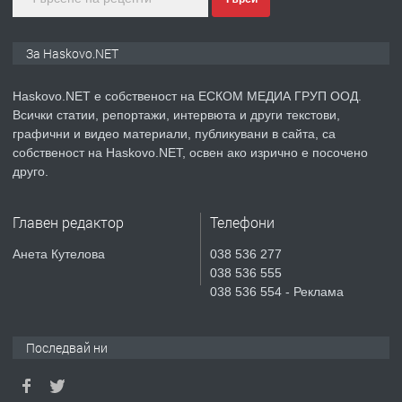
преди 4 дни
ПРЕДЛАГА
ПРОСТОРЕН ТРИСТАЕН
За Haskovo.NET
АПАРТАМЕНТ В НОВА СГРАДА КВ.
КУБА
Haskovo.NET е собственост на ЕСКОМ МЕДИА ГРУП ООД.
Всички статии, репортажи, интервюта и други текстови,
преди 5 дни
графични и видео материали, публикувани в сайта, са
собственост на Haskovo.NET, освен ако изрично е посочено
ПРЕДЛАГА
Продавам парцел в гр. Хасково кв.
друго.
Хисаря до ток, вода,канализация,
асфалт 0889 537 426
Главен редактор
Телефони
преди 5 дни
Анета Кутелова
038 536 277
038 536 555
ПРЕДЛАГА
СГЛОБЯВАНЕ НА МЕБЕЛИ.
038 536 554 - Реклама
Последвай ни
преди 5 дни
ПРЕДЛАГА