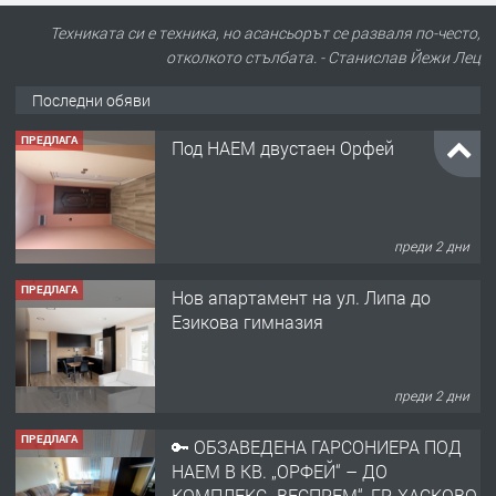
Техниката си е техника, но асансьорът се разваля по-често,
отколкото стълбата. - Станислав Йежи Лец
Последни обяви
ПРЕДЛАГА
Под НАЕМ двустаен Орфей
преди 2 дни
ПРЕДЛАГА
Нов апартамент на ул. Липа до
Езикова гимназия
преди 2 дни
ПРЕДЛАГА
🔑 ОБЗАВЕДЕНА ГАРСОНИЕРА ПОД
НАЕМ В КВ. „ОРФЕЙ“ – ДО
КОМПЛЕКС „ВЕСПРЕМ“, ГР. ХАСКОВО