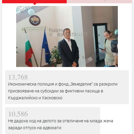
13,768
Икономическа полиция и фонд „Земеделие“ са разкрили
присвояване на субсидии за фиктивни пасища в
Кърджалийско и Хасковско
10,586
Не дадоха ход на делото за отвличане на млада жена
заради отпуск на адвокати