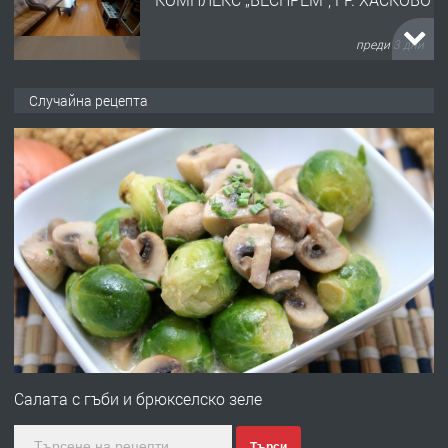
преди 3 дни
ПРЕДЛАГА
НАПЪЛНО ОБЗАВЕДЕН И
Случайна рецепта
ОБОРУДВАН ТРИСТАЕН
АПАРТАМЕНТ В ЦЕНТЪРА НА ГР.
ХАСКОВО
преди 4 дни
ПРЕДЛАГА
Давам гараж под наем
преди 4 дни
ПРЕДЛАГА
№4120 Магазин/Офис под наем в кв.
Любен Каравелов, Хасково-близо до
Салата с гъби и брюкселско зеле
градската градина!
Търси