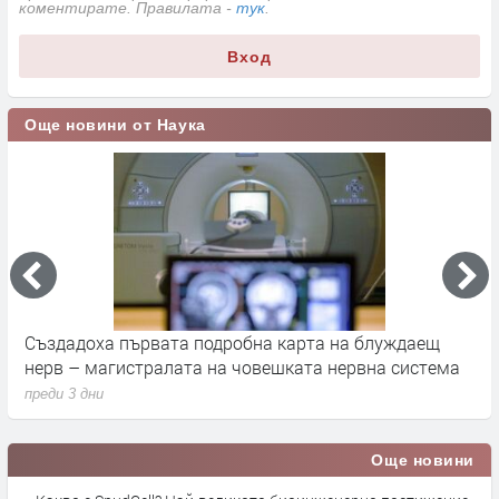
коментирате. Правилата -
тук
.
Вход
Още новини от Наука
а
Създадоха първата подробна карта на блуждаещ
А
нерв – магистралата на човешката нервна система
д
преди 3 дни
п
Още новини