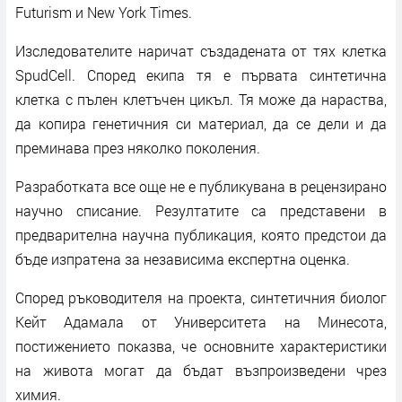
Futurism и New York Times.
Изследователите наричат създадената от тях клетка
SpudCell. Според екипа тя е първата синтетична
клетка с пълен клетъчен цикъл. Тя може да нараства,
да копира генетичния си материал, да се дели и да
преминава през няколко поколения.
Разработката все още не е публикувана в рецензирано
научно списание. Резултатите са представени в
предварителна научна публикация, която предстои да
бъде изпратена за независима експертна оценка.
Според ръководителя на проекта, синтетичния биолог
Кейт Адамала от Университета на Минесота,
постижението показва, че основните характеристики
на живота могат да бъдат възпроизведени чрез
химия.