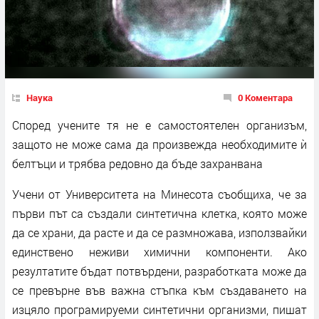
Наука
0 Коментара
Според учените тя не е самостоятелен организъм,
защото не може сама да произвежда необходимите ѝ
белтъци и трябва редовно да бъде захранвана
Учени от Университета на Минесота съобщиха, че за
първи път са създали синтетична клетка, която може
да се храни, да расте и да се размножава, използвайки
единствено неживи химични компоненти. Ако
резултатите бъдат потвърдени, разработката може да
се превърне във важна стъпка към създаването на
изцяло програмируеми синтетични организми, пишат