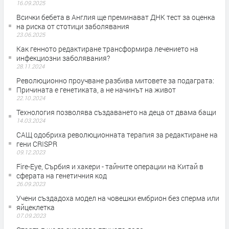
16.09.2025
Всички бебета в Англия ще преминават ДНК тест за оценка
на риска от стотици заболявания
23.06.2025
Как генното редактиране трансформира лечението на
инфекциозни заболявания?
28.11.2024
Революционно проучване разбива митовете за подаграта:
Причината е генетиката, а не начинът на живот
22.10.2024
Технология позволява създаването на деца от двама бащи
14.03.2024
САЩ одобриха революционната терапия за редактиране на
гени CRISPR
09.12.2023
Fire-Eye, Сърбия и хакери - тайните операции на Китай в
сферата на генетичния код
26.09.2023
Учени създадоха модел на човешки ембрион без сперма или
яйцеклетка
07.09.2023