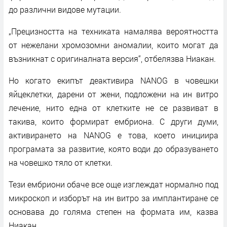
до различни видове мутации.
„Прецизността на техниката намалява вероятността
от нежелани хромозомни аномалии, които могат да
възникнат с оригиналната версия“, отбелязва Ниакан.
Но когато екипът деактивира NANOG в човешки
яйцеклетки, дарени от жени, подложени на ин витро
лечение, нито една от клетките не се развиват в
такива, които формират ембриона. С други думи,
активирането на NANOG е това, което инициира
програмата за развитие, която води до образуването
на човешко тяло от клетки.
Тези ембриони обаче все още изглеждат нормално под
микроскоп и изборът на ин витро за имплантиране се
основава до голяма степен на формата им, казва
Ниакан.