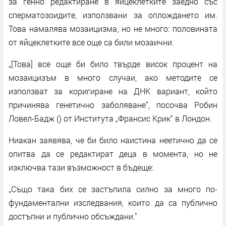
за генно редактиране в яйцеклетките заедно със
сперматозоидите, използвани за оплождането им.
Това намалява мозаицизма, но не много: половината
от яйцеклетките все още са били мозаични.
„[Това] все още би било твърде висок процент на
мозаицизъм в много случаи, ако методите се
използват за коригиране на ДНК вариант, който
причинява генетично заболяване“, посочва Робин
Ловел-Бадж () от Института „Франсис Крик“ в Лондон.
Ниакан заявява, че би било наистина неетично да се
опитва да се редактират деца в момента, но не
изключва тази възможност в бъдеще:
„Също така бих се застъпила силно за много по-
фундаментални изследвания, които да са публично
достъпни и публично обсъждани."