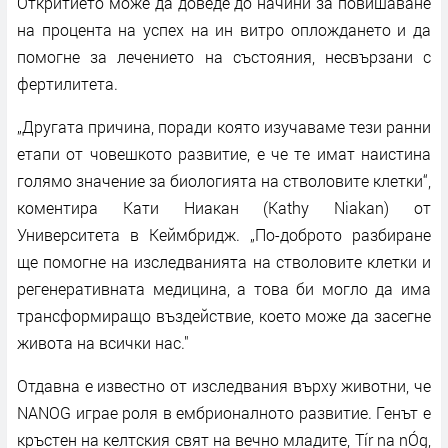
Откритието може да доведе до начини за повишаване
на процента на успех на ин витро оплождането и да
помогне за лечението на състояния, несвързани с
фертилитета.
„Другата причина, поради която изучаваме тези ранни
етапи от човешкото развитие, е че те имат наистина
голямо значение за биологията на стволовите клетки“,
коментира Кати Ниакан (Kathy Niakan) от
Университета в Кеймбридж. „По-доброто разбиране
ще помогне на изследванията на стволовите клетки и
регенеративната медицина, а това би могло да има
трансформиращо въздействие, което може да засегне
живота на всички нас."
Отдавна е известно от изследвания върху животни, че
NANOG играе роля в ембрионалното развитие. Генът е
кръстен на келтския свят на вечно младите, Tír na nÓg,