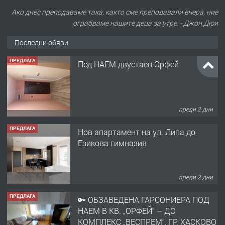
Ако днес преподаваме така, както сме преподавали вчера, ние
ПРЕДЛАГА
ограбваме нашите деца за утре. - Джон Дюи
Под НАЕМ двустаен Орфей
Последни обяви
преди 2 дни
ПРЕДЛАГА
Нов апартамент на ул. Липа до
Езикова гимназия
преди 2 дни
ПРЕДЛАГА
🔑 ОБЗАВЕДЕНА ГАРСОНИЕРА ПОД
НАЕМ В КВ. „ОРФЕЙ“ – ДО
КОМПЛЕКС „ВЕСПРЕМ“, ГР. ХАСКОВО
преди 3 дни
ПРЕДЛАГА