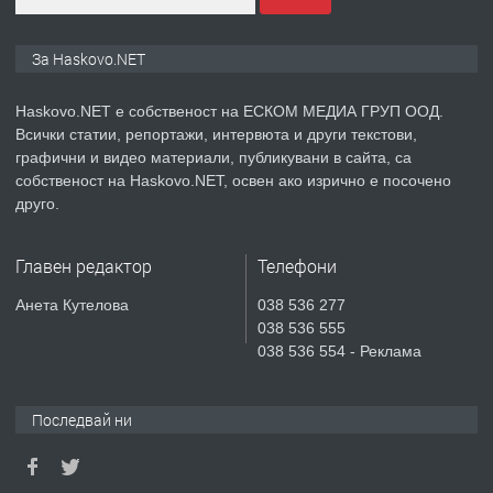
КУБА
За Haskovo.NET
преди 5 дни
ПРЕДЛАГА
Продавам парцел в гр. Хасково кв.
Haskovo.NET е собственост на ЕСКОМ МЕДИА ГРУП ООД.
Хисаря до ток, вода,канализация,
Всички статии, репортажи, интервюта и други текстови,
асфалт 0889 537 426
графични и видео материали, публикувани в сайта, са
собственост на Haskovo.NET, освен ако изрично е посочено
друго.
преди 5 дни
ПРЕДЛАГА
СГЛОБЯВАНЕ НА МЕБЕЛИ.
Главен редактор
Телефони
Анета Кутелова
038 536 277
038 536 555
038 536 554 - Реклама
преди 5 дни
ПРЕДЛАГА
№4119 Едностаен обзаведен
Последвай ни
апартамент под наем в кв.
Училищни, гр. Хасково.