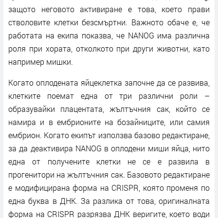
защото неговото активиране е това, което прави
стволовите клетки безсмъртни. Важното обаче е, че
работата на екипа показва, че NANOG има различна
роля при хората, отколкото при други животни, като
например мишки.
Когато оплодената яйцеклетка започне да се развива,
клетките поемат една от три различни роли –
образувайки плацентата, жълтъчния сак, който се
намира и в ембрионите на бозайниците, или самия
ембрион. Когато екипът използва базово редактиране,
за да деактивира NANOG в оплодени миши яйца, нито
една от получените клетки не се е развила в
прогенитори на жълтъчния сак. Базовото редактиране
е модифицирана форма на CRISPR, която променя по
една буква в ДНК. За разлика от това, оригиналната
форма на CRISPR разрязва ДНК веригите, което води