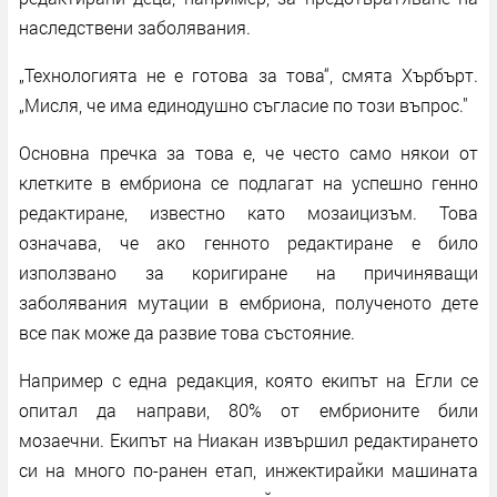
наследствени заболявания.
„Технологията не е готова за това“, смята Хърбърт.
„Мисля, че има единодушно съгласие по този въпрос."
Основна пречка за това е, че често само някои от
клетките в ембриона се подлагат на успешно генно
редактиране, известно като мозаицизъм. Това
означава, че ако генното редактиране е било
използвано за коригиране на причиняващи
заболявания мутации в ембриона, полученото дете
все пак може да развие това състояние.
Например с една редакция, която екипът на Егли се
опитал да направи, 80% от ембрионите били
мозаечни. Екипът на Ниакан извършил редактирането
си на много по-ранен етап, инжектирайки машината