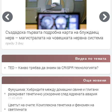
на блуждаещ
Апофис няма да удари Земята през 2029 г.
ервна система
друга заплаха за учените
преди 4 дни
Видеа по темата
TED – Какво трябва да знаем за CRISPR технологията?
Още новини
Фукушима: Хибридите между домашни свине и глигани
разкриват генетично ускорение след ядрената авария
11.02.2026
Цветът на очите: Комплексна генетика и феномен на
светлината