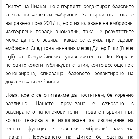
Екипът на Ниакан не е първият, редактирал базовите
клетки на човешки ембриони. За първи път това е
направено през 2017 г., но с използване на ембриони,
изхвърлени поради аномалии, така че резултатите
може да не отразяват какво се случва при здрави
ембриони. След това миналия месец Дитер Егли (Dieter
Egli) от Колумбийския университет в Ню Йорк и
неговите колеги публикуват статия, която все още не е
рецензирана, описваща базовото редактиране на
двуклетъчни ембриони.
„Това, което се опитвахме да постигнем, бе коренно
различно. Нашето проучване е свързано с
разбирането на ключови гени – това е първият път,
когато техниката е използвана за изследване на
генната функция в човешки ембриони“, разказва
Ниакан. „Проучването на Дитер бе оценка на