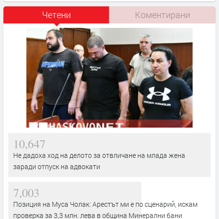
Четени
Коментирани
10,647
Не дадоха ход на делото за отвличане на млада жена
заради отпуск на адвокати
7,003
Позиция на Муса Чолак: Арестът ми е по сценарий, искам
проверка за 3,3 млн. лева в община Минерални бани