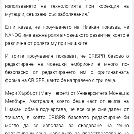
използването на технологията при корекция на
мутации, свързани със заболявания."
Егли казва, че проучването на Ниакан показва, че
NANOG има важна роля в човешкото развитие, която е
различна от ролята му при мишките.
И трите проучвания показват, че CRISPR базовото
редактиране на човешки ембриони е много по-
безопасно от редактирането им с оригиналната
форма на CRISPR, както бе направено с три деца.
Мери Хърбърт (Mary Herbert) от Университета Монаш в
Мелбърн, Австралия, която беше част от екипа на
Ниакан, обаче подчертава, че все още сме далеч от
точката, в която CRISPR базовото редактиране би
могло да се използва за създаване на генно
редактирани деца, например, за предотвратяване на