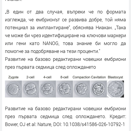
„В един от два случая, въпреки че по формата
изглежда, че ембрионът се развива добре, той няма
потенциал за имплантиране“, обяснява Ниакан. „Така
че може би чрез идентифициране на ключови маркери
или гени като NANOG, това знание би могло да
помогне за подобряване на тези проценти."
Развитие на базово редактирани човешки ембриони
през първата седмица след оплождането
Развитие на базово редактирани човешки ембриони
през първата седмица след оплождането. Кредит:
Bower, OJ et al: Nature, DOI: 10.1038/s41586-026-10792-1