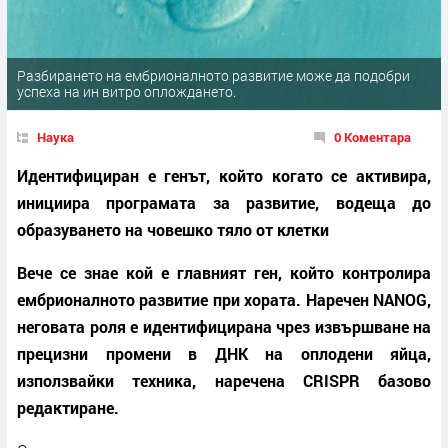
Разбирането на ембрионалното развитие може да подобри
успеха на ин витро оплождането.
Наука
0 Коментара
Идентифициран е генът, който когато се активира,
инициира програмата за развитие, водеща до
образуването на човешко тяло от клетки
Вече се знае кой е главният ген, който контролира
ембрионалното развитие при хората. Наречен NANOG,
неговата роля е идентифицирана чрез извършване на
прецизни промени в ДНК на оплодени яйца,
използвайки техника, наречена CRISPR базово
редактиране.