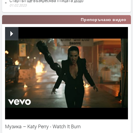
Стартъп ще възкресява птицата додо
01.02.2023
Препоръчано видео
Музика – Katy Perry - Watch It Burn