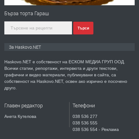
№4120 Магазин/Офис под наем в кв.
Любен Каравелов, Хасково-близо до
Бърза торта Гараш
градската градина!
Търси
преди 4 дни
ПРЕДЛАГА
ПРОСТОРЕН ТРИСТАЕН
За Haskovo.NET
АПАРТАМЕНТ В НОВА СГРАДА КВ.
КУБА
Haskovo.NET е собственост на ЕСКОМ МЕДИА ГРУП ООД.
Всички статии, репортажи, интервюта и други текстови,
преди 5 дни
графични и видео материали, публикувани в сайта, са
собственост на Haskovo.NET, освен ако изрично е посочено
ПРЕДЛАГА
Продавам парцел в гр. Хасково кв.
друго.
Хисаря до ток, вода,канализация,
асфалт 0889 537 426
Главен редактор
Телефони
преди 5 дни
Анета Кутелова
038 536 277
038 536 555
ПРЕДЛАГА
СГЛОБЯВАНЕ НА МЕБЕЛИ.
038 536 554 - Реклама