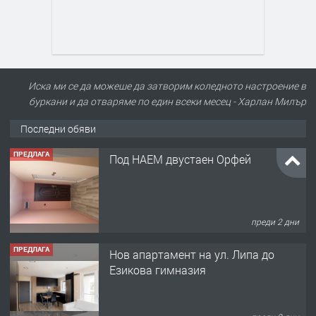
Иска ми се да можеше да затворим коледното настроение в
буркани и да отваряме по един всеки месец - Харлан Милър
Последни обяви
ПРЕДЛАГА
Под НАЕМ двустаен Орфей
преди 2 дни
ПРЕДЛАГА
Нов апартамент на ул. Липа до
Езикова гимназия