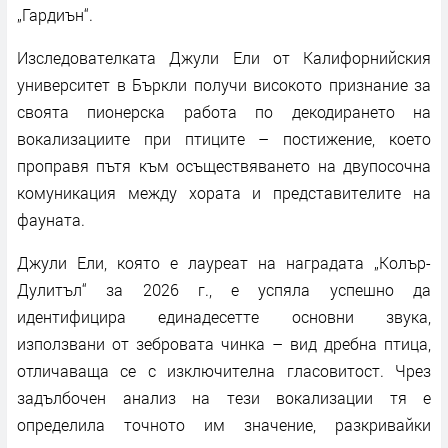
„Гардиън“.
Изследователката Джули Ели от Калифорнийския
университет в Бъркли получи високото признание за
своята пионерска работа по декодирането на
вокализациите при птиците – постижение, което
проправя пътя към осъществяването на двупосочна
комуникация между хората и представителите на
фауната.
Джули Ели, която е лауреат на наградата „Колър-
Дулитъл“ за 2026 г., е успяла успешно да
идентифицира единадесетте основни звука,
използвани от зебровата чинка – вид дребна птица,
отличаваща се с изключителна гласовитост. Чрез
задълбочен анализ на тези вокализации тя е
определила точното им значение, разкривайки