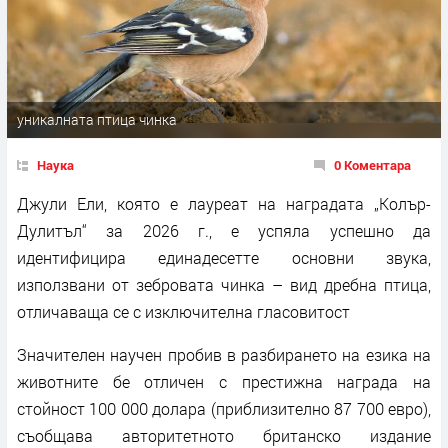
уникалната птица чинка
Наука
0 Коментара
Джули Ели, която е лауреат на наградата „Колър-
Дулитъл“ за 2026 г., е успяла успешно да
идентифицира единадесетте основни звука,
използвани от зебровата чинка – вид дребна птица,
отличаваща се с изключителна гласовитост
Значителен научен пробив в разбирането на езика на
животните бе отличен с престижна награда на
стойност 100 000 долара (приблизително 87 700 евро),
съобщава авторитетното британско издание