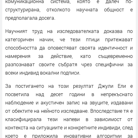
комуникационна система, която е далеч по-
структурирана, отколкото научната общност е
предполагала досега.
Научният труд на изследователката доказва по
категоричен начин, че тези птици притежават
способността да оповестяват своята идентичност и
намерения за действие, като същевременно
разпознават своите събратя чрез специфични за
всеки индивид вокални подписи.
За постигането на този резултат Джули Ели е
посветила над десет години в непрекъснато
наблюдение и акустичен запис на звуците, издавани
от обектите на нейното изследване. Впоследствие тя е
класифицирала тези напеви в зависимост от
контекста на ситуациите и конкретните индивиди, след
което е приложила иновативни алгоритми за