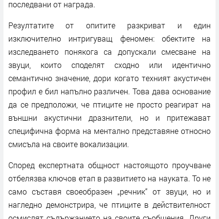
последвани от награда.
Резултатите от опитите разкриват и един
изключително интригуващ феномен: обектите на
изследването понякога са допускали смесване на
звуци, които споделят сходно или идентично
семантично значение, дори когато техният акустичен
профил е бил напълно различен. Това дава основание
да се предположи, че птиците не просто реагират на
външни акустични дразнители, но и притежават
специфична форма на ментално представяне относно
смисъла на своите вокализации.
Според експертната общност настоящото проучване
отбелязва ключов етап в развитието на науката. То не
само съставя своеобразен „речник“ от звуци, но и
нагледно демонстрира, че птиците в действителност
осмислят съдържанието на своите съобщения. Други