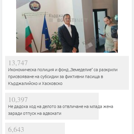
13,747
Икономическа полиция и фонд „Земеделие“ са разкрили
присвояване на субсидии за фиктивни пасища в
Кърджалийско и Хасковско
10,397
Не дадоха ход на делото за отвличане на млада жена
заради отпуск на адвокати
6,643