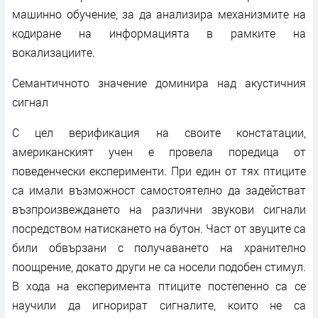
машинно обучение, за да анализира механизмите на
кодиране на информацията в рамките на
вокализациите.
Семантичното значение доминира над акустичния
сигнал
С цел верификация на своите констатации,
американският учен е провела поредица от
поведенчески експерименти. При един от тях птиците
са имали възможност самостоятелно да задействат
възпроизвеждането на различни звукови сигнали
посредством натискането на бутон. Част от звуците са
били обвързани с получаването на хранително
поощрение, докато други не са носели подобен стимул.
В хода на експеримента птиците постепенно са се
научили да игнорират сигналите, които не са