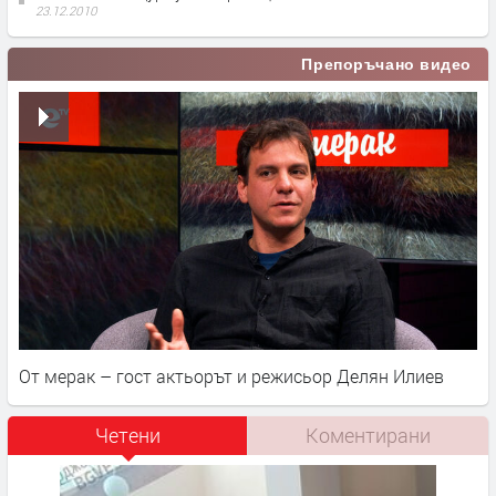
23.12.2010
Препоръчано видео
От мерак – гост актьорът и режисьор Делян Илиев
Четени
Коментирани