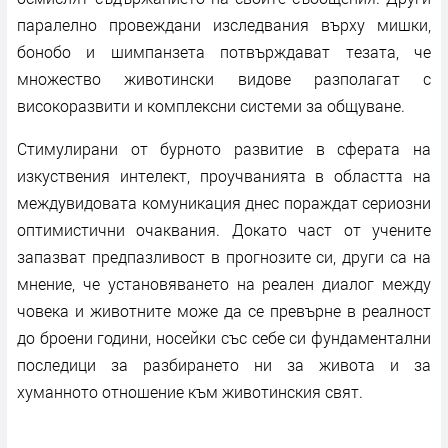
паралелно провеждани изследвания върху мишки,
бонобо и шимпанзета потвърждават тезата, че
множество животински видове разполагат с
високоразвити и комплексни системи за общуване.
Стимулирани от бурното развитие в сферата на
изкуствения интелект, проучванията в областта на
междувидовата комуникация днес пораждат сериозни
оптимистични очаквания. Докато част от учените
запазват предпазливост в прогнозите си, други са на
мнение, че установяването на реален диалог между
човека и животните може да се превърне в реалност
до броени години, носейки със себе си фундаментални
последици за разбирането ни за живота и за
хуманното отношение към животинския свят.