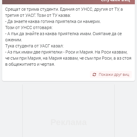
Срещат се трима студенти. Единия от УНСС, другия от ТУ, а
третия от УАСГ. Този от ТУ казва:
- Да знаете каква готина приятелка си намерих.
Този от УНСС отговаря:
- А пък да знайте аз каква приятелка имам. Смятаме да се
оженим.
Тука студента от УАСГ казал:
- Аз пък имам две приятелки - Роси и Мария. На Роси казвам,
че съм при Мария, на Мария казвам, че съм при Роси, а аз стоя
в общежитието и чертая.
Покажи друг виц