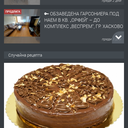
преди 2 дни
ПРЕДЛАГА
🔑 ОБЗАВЕДЕНА ГАРСОНИЕРА ПОД
НАЕМ В КВ. „ОРФЕЙ“ – ДО
КОМПЛЕКС „ВЕСПРЕМ“, ГР. ХАСКОВО
преди 3 дни
ПРЕДЛАГА
НАПЪЛНО ОБЗАВЕДЕН И
Случайна рецепта
ОБОРУДВАН ТРИСТАЕН
АПАРТАМЕНТ В ЦЕНТЪРА НА ГР.
ХАСКОВО
преди 4 дни
ПРЕДЛАГА
Давам гараж под наем
преди 4 дни
ПРЕДЛАГА