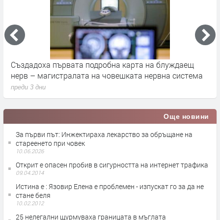
а
Създадоха първата подробна карта на блуждаещ
А
нерв – магистралата на човешката нервна система
д
преди 3 дни
п
Още новини
За първи път: Инжектираха лекарство за обръщане на
стареенето при човек
10.06.2026
Открит е опасен пробив в сигурността на интернет трафика
09.04.2014
Истина е : Язовир Елена е проблемен - изпускат го за да не
стане беля
10.02.2012
25 нелегални щурмуваха границата в мъглата