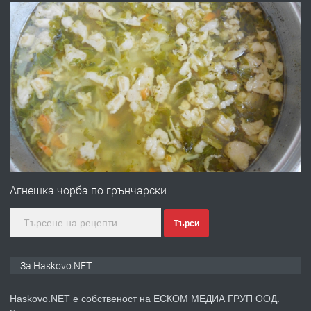
преди 10 часа
ПРЕДЛАГА
Под НАЕМ двустаен Орфей
преди 3 дни
ПРЕДЛАГА
Нов апартамент на ул. Липа до
Езикова гимназия
Агнешка чорба по грънчарски
Търси
преди 3 дни
ПРЕДЛАГА
🔑 ОБЗАВЕДЕНА ГАРСОНИЕРА ПОД
За Haskovo.NET
НАЕМ В КВ. „ОРФЕЙ“ – ДО
КОМПЛЕКС „ВЕСПРЕМ“, ГР. ХАСКОВО
Haskovo.NET е собственост на ЕСКОМ МЕДИА ГРУП ООД.