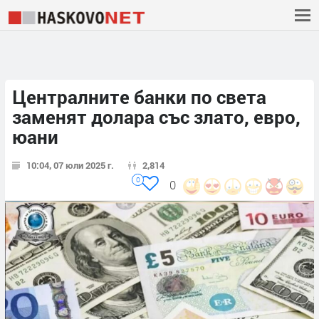
Централните банки по света
заменят долара със злато, евро,
юани
10:04, 07 юли 2025 г.
2,814
0
0