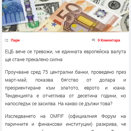
Пари
0 Коментара
ЕЦБ вече се тревожи, че единната европейска валута
ще стане прекалено силна
Проучване сред 75 централни банки, проведено през
март-май, показва бягство от долара и
преориентиране към златото, еврото и юана.
Тенденцията е отчетлива от десетина години, но
напоследък се засилва. На какво се дължи това?
Изследването на OMFIF (официалния Форум на
паричните и финансови институции) разкрива, че