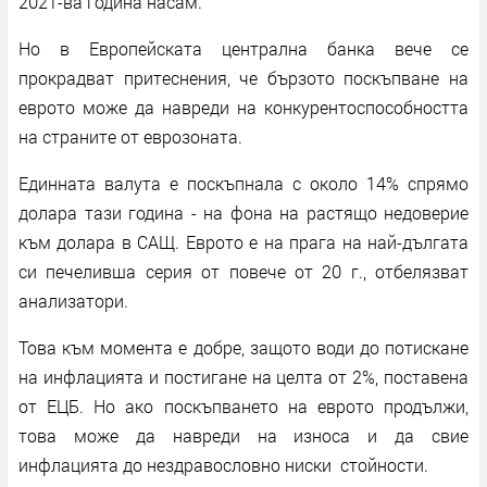
2021-ва година насам.
Но в Европейската централна банка вече се
прокрадват притеснения, че бързото поскъпване на
еврото може да навреди на конкурентоспособността
на страните от еврозоната.
Единната валута е поскъпнала с около 14% спрямо
долара тази година - на фона на растящо недоверие
към долара в САЩ. Еврото е на прага на най-дългата
си печеливша серия от повече от 20 г., отбелязват
анализатори.
Това към момента е добре, защото води до потискане
на инфлацията и постигане на целта от 2%, поставена
от ЕЦБ. Но ако поскъпването на еврото продължи,
това може да навреди на износа и да свие
инфлацията до нездравословно ниски стойности.