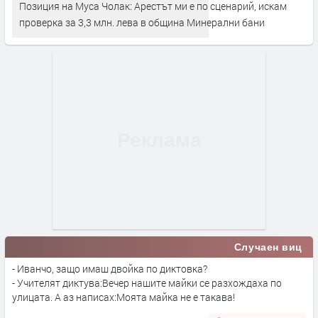
Позиция на Муса Чолак: Арестът ми е по сценарий, искам
проверка за 3,3 млн. лева в община Минерални бани
Случаен виц
- Иванчо, защо имаш двойка по диктовка?
- Учителят диктува:Вечер нашите майки се разхождаха по
улицата. А аз написах:Моята майка не е такава!