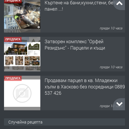
ПРЕДЛАГА
Къртене на бани,кухни,стени, бетон,
панел ...!
преди 10 часа
ПРЕДЛАГА
Затворен комплекс "Орфей
Резидънс" - Парцели и къщи
преди 10 часа
ПРЕДЛАГА
Продавам парцел в кв. Младежки
хълм в Хасково без посредници 0889
537 426
преди 10 часа
ПРЕДЛАГА
Давам обзаведено жилище за жена
Случайна рецепта
без брокери 0889 537 426