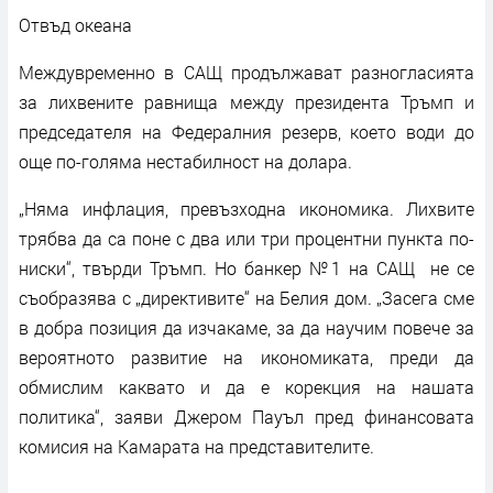
Отвъд океана
Междувременно в САЩ продължават разногласията
за лихвените равнища между президента Тръмп и
председателя на Федералния резерв, което води до
още по-голяма нестабилност на долара.
„Няма инфлация, превъзходна икономика. Лихвите
трябва да са поне с два или три процентни пункта по-
ниски“, твърди Тръмп. Но банкер №1 на САЩ не се
съобразява с „директивите“ на Белия дом. „Засега сме
в добра позиция да изчакаме, за да научим повече за
вероятното развитие на икономиката, преди да
обмислим каквато и да е корекция на нашата
политика“, заяви Джером Пауъл пред финансовата
комисия на Камарата на представителите.