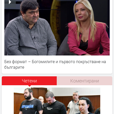
Без формат – Богомилите и първото покръстване на
българите
Четени
Коментирани