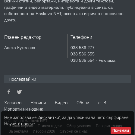
Всички статии, репортажи, интервюта и други текстови,
преди 4 дни
графични и видео материали, публикувани в сайта, са
собственост на Haskovo.NET, освен ако изрично е посочено
ПРЕДЛАГА
НАПЪЛНО ОБЗАВЕДЕН И
друго.
ОБОРУДВАН ТРИСТАЕН
АПАРТАМЕНТ В ЦЕНТЪРА НА ГР.
Главен редактор
Телефони
ХАСКОВО
преди 5 дни
Анета Кутелова
038 536 277
038 536 555
ПРЕДЛАГА
Давам гараж под наем
038 536 554 - Реклама
Последвай ни
преди 5 дни
ПРЕДЛАГА
№4120 Магазин/Офис под наем в кв.
Хасково
Новини
Видео
Обяви
еТВ
Любен Каравелов, Хасково-близо до
Изпрати ни новина
градската градина!
Ние използваме „бисквитки“, за да улесним вашето сърфиране.
© Copyright
Haskovo.NET
Научете повече
.
преди 5 дни
Пълна версия
Етичен кодекс
Общи условия
Поверителност
Приемам
За реклама
Избори 2026
Свържи се с нас