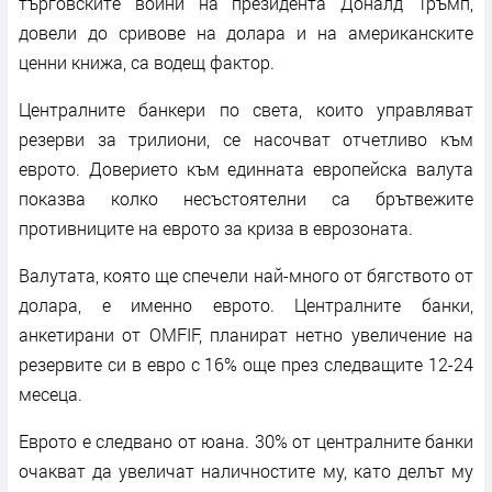
търговските войни на президента Доналд Тръмп,
довели до сривове на долара и на американските
ценни книжа, са водещ фактор.
Централните банкери по света, които управляват
резерви за трилиони, се насочват отчетливо към
еврото. Доверието към единната европейска валута
показва колко несъстоятелни са брътвежите
противниците на еврото за криза в еврозоната.
Валутата, която ще спечели най-много от бягството от
долара, е именно еврото. Централните банки,
анкетирани от OMFIF, планират нетно увеличение на
резервите си в евро с 16% още през следващите 12-24
месеца.
Еврото е следвано от юана. 30% от централните банки
очакват да увеличат наличностите му, като делът му