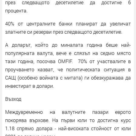
през следващото десетилетие да достигне 6
процента.
40% от централните банки планират да увеличат
златните си резерви през следващото десетилетие.
А доларът, който до миналата година беше най-
популярната валута, вече е слязъл на седмо място
тази година, посочва OMFIF. 70% от участвалите в
проучването казват, че политическата ситуация в
САЩ (особено войната с митата) ги обезкуражава да
инвестират в долари.
Възход
Междувременно на валутните пазари еврото
покорява върхове. На първи юли то достигна курс
1.18 спрямо долара - най-високата стойност от юли