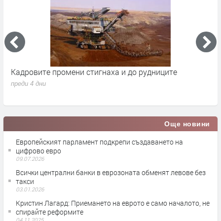
Кадровите промени стигнаха и до рудниците
П
1
преди 4 дни
п
Още новини
Европейският парламент подкрепи създаването на
цифрово евро
09.07.2026
Всички централни банки в еврозоната обменят левове без
такси
03.01.2026
Кристин Лагард: Приемането на еврото е само началото, не
спирайте реформите
04.11.2025