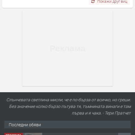
Покажи друг виц
Слънчевата светлина мисли, че е по-бърза от всичко, но греши.
Без значение колко бързо пътува тя, тъмнината винаги е там
първа и я чака. - Тери Пратчет
Последни обяви