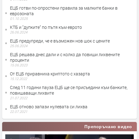
ЕЦБ готви по-опростени правила за малките банки в
еврозоната
01.10.2025
КТБ и "дупките" по пътя към еврото
26.06.2024
ЕЦБ предупреди, че е възможен нов шок с цените
25.06.2024
ЕЦБ решава днес дали и с колко да повиши лихвените
проценти
15.06.2023
От ЕЦБ приравниха криптото с хазарта
15.12.2022
След 11 години пауза ЕЦБ ще се присъедини към банките,
повишаващи лихвите
21.07.2022
ЕЦБ отново запази нулевата си лихва
22.07.2021
Препоръчано видео