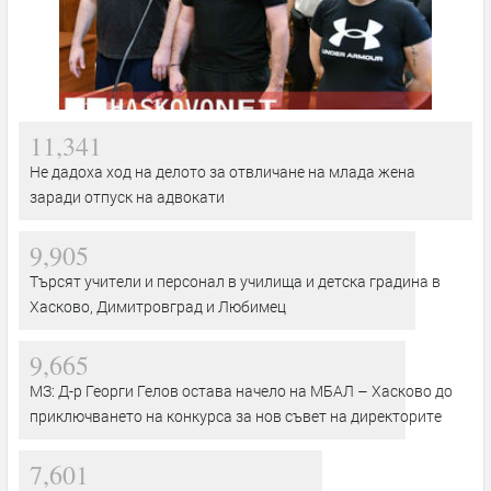
11,341
Не дадоха ход на делото за отвличане на млада жена
заради отпуск на адвокати
9,905
Търсят учители и персонал в училища и детска градина в
Хасково, Димитровград и Любимец
9,665
МЗ: Д-р Георги Гелов остава начело на МБАЛ – Хасково до
приключването на конкурса за нов съвет на директорите
7,601