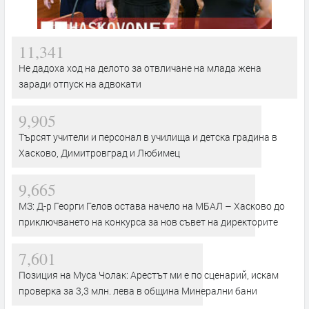
11,341
Не дадоха ход на делото за отвличане на млада жена
заради отпуск на адвокати
9,905
Търсят учители и персонал в училища и детска градина в
Хасково, Димитровград и Любимец
9,665
МЗ: Д-р Георги Гелов остава начело на МБАЛ – Хасково до
приключването на конкурса за нов съвет на директорите
7,601
Позиция на Муса Чолак: Арестът ми е по сценарий, искам
проверка за 3,3 млн. лева в община Минерални бани