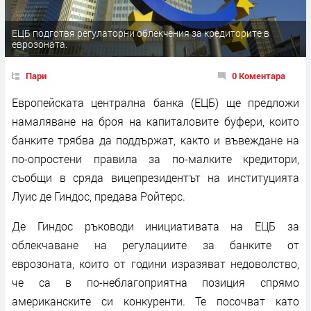
ЕЦБ подготвя регулаторни облекчения за кредиторите в
еврозоната.
Пари
0 Коментара
Европейската централна банка (ЕЦБ) ще предложи
намаляване на броя на капиталовите буфери, които
банките трябва да поддържат, както и въвеждане на
по-опростени правила за по-малките кредитори,
съобщи в сряда вицепрезидентът на институцията
Луис де Гиндос, предава Ройтерс.
Де Гиндос ръководи инициативата на ЕЦБ за
облекчаване на регулациите за банките от
еврозоната, които от години изразяват недоволство,
че са в по-неблагоприятна позиция спрямо
американските си конкуренти. Те посочват като