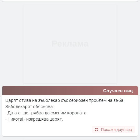
Случаен виц
Царят отива на зъболекар със сериозен проблем на зъба.
Зъболекарят обяснява:
- Да-а-а, ще трябва да сменим короната.
- Никога! - изкрещява царят.
Покажи друг виц