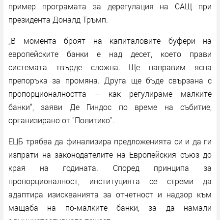
пример програмата за дерегулация на САЩ при
президента Доналд Тръмп.
„В момента броят на капиталовите буфери на
европейските банки е над десет, което прави
системата твърде сложна. Ще направим ясна
препоръка за промяна. Друга ще бъде свързана с
пропорционалността – как регулираме малките
банки“, заяви Де Гиндос по време на събитие,
организирано от "Политико".
ЕЦБ трябва да финализира предложенията си и да ги
изпрати на законодателите на Европейския съюз до
края на годината. Според принципа за
пропорционалност, институцията се стреми да
адаптира изискванията за отчетност и надзор към
мащаба на по-малките банки, за да намали