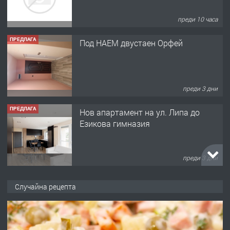
преди 10 часа
ПРЕДЛАГА
Под НАЕМ двустаен Орфей
преди 3 дни
ПРЕДЛАГА
Нов апартамент на ул. Липа до
Езикова гимназия
преди 3 дни
ПРЕДЛАГА
🔑 ОБЗАВЕДЕНА ГАРСОНИЕРА ПОД
Случайна рецепта
НАЕМ В КВ. „ОРФЕЙ“ – ДО
КОМПЛЕКС „ВЕСПРЕМ“, ГР. ХАСКОВО
преди 4 дни