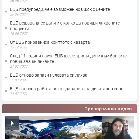
26.06.2024
ЕЦБ предупреди, че е възможен нов шок с цените
25.06.2024
ЕЦБ решава днес дали и с колко да повиши лихвените
проценти
15.06.2023
От ЕЦБ приравниха криптото с хазарта
15.12.2022
След 11 години пауза ЕЦБ ще се присъедини към банките,
повишаващи лихвите
21.07.2022
ЕЦБ отново запази нулевата си лихва
22.07.2021
ЕЦБ започва работа по създаването на дигитално евро
14.07.2021
Препоръчано видео