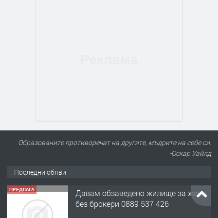
Образованите противоречат на другите, мъдрите на себе си.
-Оскар Уайлд
Последни обяви
ПРЕДЛАГА
Давам обзаведено жилище за жена
без брокери 0889 537 426