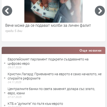
Вече може да се подават молби за личен фалит
Д
с
преди 5 дни
п
Още новини
Европейският парламент подкрепи създаването на
цифрово евро
09.07.2026
Кристин Лагард: Приемането на еврото е само началото, не
спирайте реформите
04.11.2025
Централните банки по света заменят долара със злато,
евро, юани
07.07.2025
КТБ и "дупките" по пътя към еврото