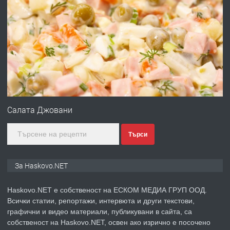
ПРЕДЛАГА
НАПЪЛНО ОБЗАВЕДЕН И
ОБОРУДВАН ТРИСТАЕН
АПАРТАМЕНТ В ЦЕНТЪРА НА ГР.
ХАСКОВО
преди 5 дни
ПРЕДЛАГА
Давам гараж под наем
Салата Джовани
Търси
преди 5 дни
ПРЕДЛАГА
№4120 Магазин/Офис под наем в кв.
За Haskovo.NET
Любен Каравелов, Хасково-близо до
градската градина!
Haskovo.NET е собственост на ЕСКОМ МЕДИА ГРУП ООД.
Всички статии, репортажи, интервюта и други текстови,
преди 5 дни
графични и видео материали, публикувани в сайта, са
собственост на Haskovo.NET, освен ако изрично е посочено
ПРЕДЛАГА
Къртене на бани,кухни,стени, бетон,