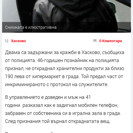
Снимката е илюстративна
Хасково
0 Коментара
Двама са задържани за кражби в Хасково, съобщиха
от полицията. 46-годишен познайник на полицията
признал, че откраднал хранителни продукти за близо
190 лева от хипермаркет в града. Той предал част от
инкриминираното с протокол на служителите.
В управлението е доведен и мъж на 41
години разказал как е задигнал мобилен телефон,
забравен от собственика си в игрална зала в града.
След признания той върнал откраднатата вещ.