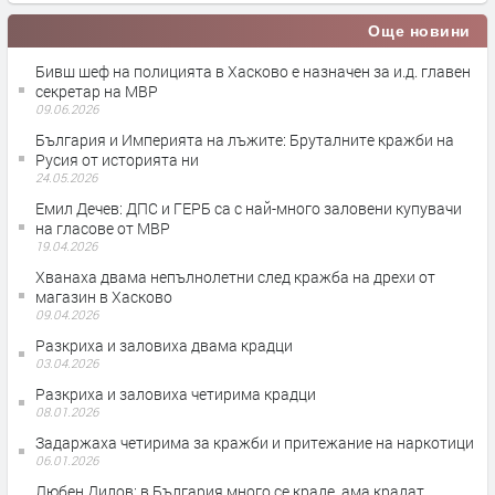
Още новини
Бивш шеф на полицията в Хасково е назначен за и.д. главен
секретар на МВР
09.06.2026
България и Империята на лъжите: Бруталните кражби на
Русия от историята ни
24.05.2026
Емил Дечев: ДПС и ГЕРБ са с най-много заловени купувачи
на гласове от МВР
19.04.2026
Хванаха двама непълнолетни след кражба на дрехи от
магазин в Хасково
09.04.2026
Разкриха и заловиха двама крадци
03.04.2026
Разкриха и заловиха четирима крадци
08.01.2026
Задаржаха четирима за кражби и притежание на наркотици
06.01.2026
Любен Дилов: в България много се краде, ама крадат