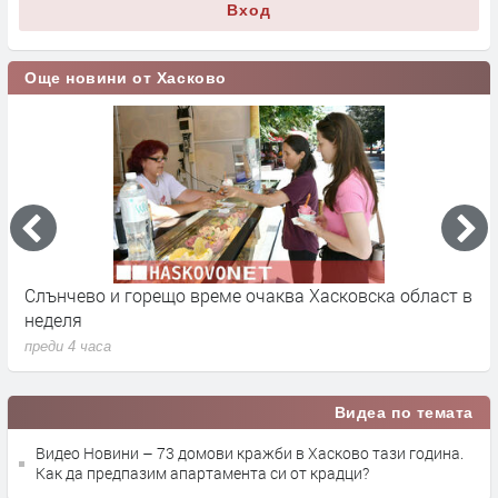
Вход
Още новини от Хасково
Слънчево и горещо време очаква Хасковска област в
1
неделя
п
преди 4 часа
Видеа по темата
Видео Новини – 73 домови кражби в Хасково тази година.
Как да предпазим апартамента си от крадци?