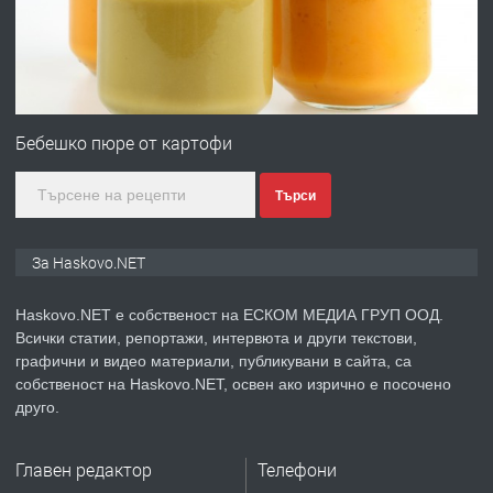
преди 4 дни
ПРЕДЛАГА
№4120 Магазин/Офис под наем в кв.
Любен Каравелов, Хасково-близо до
Бебешко пюре от картофи
градската градина!
Търси
преди 4 дни
ПРЕДЛАГА
ПРОСТОРЕН ТРИСТАЕН
За Haskovo.NET
АПАРТАМЕНТ В НОВА СГРАДА КВ.
КУБА
Haskovo.NET е собственост на ЕСКОМ МЕДИА ГРУП ООД.
Всички статии, репортажи, интервюта и други текстови,
преди 5 дни
графични и видео материали, публикувани в сайта, са
собственост на Haskovo.NET, освен ако изрично е посочено
ПРЕДЛАГА
Продавам парцел в гр. Хасково кв.
друго.
Хисаря до ток, вода,канализация,
асфалт 0889 537 426
Главен редактор
Телефони