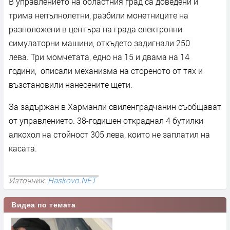
В управлението на областния град са доведени и
трима непълнолетни, разбили монетниците на
разположени в центъра на града електронни
симулаторни машини, откъдето задигнали 250
лева. Три момчетата, едно на 15 и двама на 14
години, описали механизма на стореното от тях и
възстановили нанесените щети.
За задържан в Харманли свиленградчанин съобщават
от управлението. 38-годишен откраднал 4 бутилки
алкохол на стойност 305 лева, които не заплатил на
касата.
Източник:
Haskovo.NET
Видеа по темата