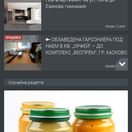
Езикова гимназия
преди 2 дни
ПРЕДЛАГА
🔑 ОБЗАВЕДЕНА ГАРСОНИЕРА ПОД
НАЕМ В КВ. „ОРФЕЙ“ – ДО
КОМПЛЕКС „ВЕСПРЕМ“, ГР. ХАСКОВО
преди 3 дни
ПРЕДЛАГА
НАПЪЛНО ОБЗАВЕДЕН И
Случайна рецепта
ОБОРУДВАН ТРИСТАЕН
АПАРТАМЕНТ В ЦЕНТЪРА НА ГР.
ХАСКОВО
преди 4 дни
ПРЕДЛАГА
Давам гараж под наем