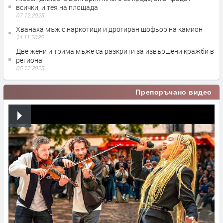
всички, и тея на площада
07.12.2025
Хванаха мъж с наркотици и дрогиран шофьор на камион
14.11.2025
Две жени и трима мъже са разкрити за извършени кражби в
региона
05.11.2025
Препоръчано видео