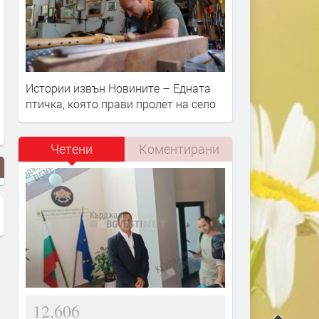
Истории извън Новините – Едната
птичка, която прави пролет на село
Четени
Коментирани
12,606