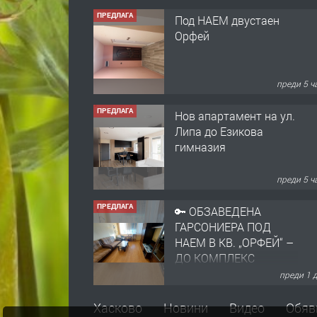
ПРЕДЛАГА
Под НАЕМ двустаен
Орфей
преди 5 ч
ПРЕДЛАГА
Нов апартамент на ул.
Липа до Езикова
гимназия
преди 5 ч
ПРЕДЛАГА
🔑 ОБЗАВЕДЕНА
ГАРСОНИЕРА ПОД
НАЕМ В КВ. „ОРФЕЙ“ –
ДО КОМПЛЕКС
„ВЕСПРЕМ“, ГР.
преди 1 
ХАСКОВО
ПРЕДЛАГА
НАПЪЛНО ОБЗАВЕДЕН
Хасково
Новини
Видео
Обяв