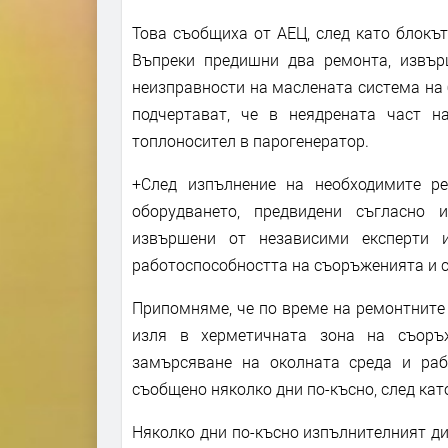
Това съобщиха от АЕЦ, след като блокъ
Въпреки предишни два ремонта, извър
неизправности на маслената система на 
подчертават, че в неядрената част н
топлоносител в парогенератор.
+След изпълнение на необходимите р
оборудването, предвидени съгласно и
извършени от независими експерти и
работоспособността на съоръженията и с
Припомняме, че по време на ремонтните 
изля в херметичната зона на съоръж
замърсяване на околната среда и раб
съобщено няколко дни по-късно, след ка
Няколко дни по-късно изпълнителният ди