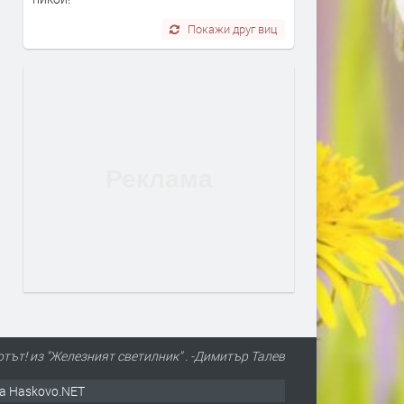
Покажи друг виц
тът! из "Железният светилник" . -Димитър Талев
а Haskovo.NET