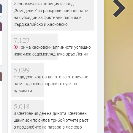
Икономическа полиция и фонд
„Земеделие“ са разкрили присвояване
на субсидии за фиктивни пасища в
Кърджалийско и Хасковско
7,127
Трима хасковски алпинисти успешно
изкачиха седемхилядника връх Ленин
5,099
Не дадоха ход на делото за отвличане
на млада жена заради отпуск на
адвокати
5,018
В Световния ден на динята: Световен
шампион по силов трибой отчете ръст
в продажбите на пазара в Хасково
Вече може да се подават молби
Дигитално евро: портмон