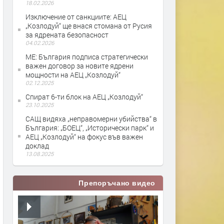
18.02.2026
Изключение от санкциите: АЕЦ
„Козлодуй“ ще внася стомана от Русия
за ядрената безопасност
04.02.2026
МЕ: България подписа стратегически
важен договор за новите ядрени
мощности на АЕЦ „Козлодуй“
02.12.2025
Спират 6-ти блок на АЕЦ „Козлодуй“
23.10.2025
САЩ видяха „неправомерни убийства“ в
България: „БОЕЦ“, „Исторически парк“ и
АЕЦ „Козлодуй“ на фокус във важен
доклад
13.08.2025
Препоръчано видео