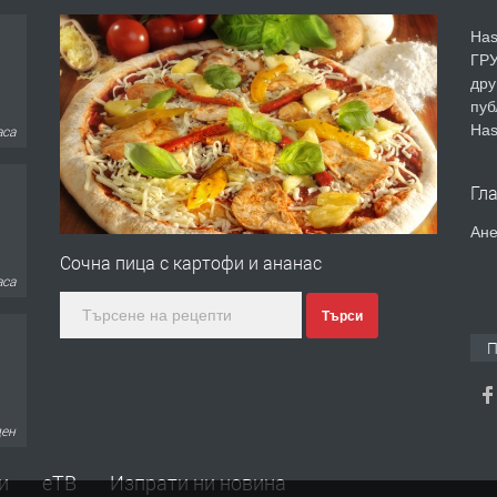
Has
ГРУ
дру
пуб
Has
аса
Гл
Ане
Сочна пица с картофи и ананас
аса
Търси
П
ден
и
еТВ
Изпрати ни новина