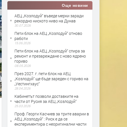
Още новини
АЕЦ „Козлодуй“ въведе мерки заради
рекордно ниското ниво на Дунав
30.07.2026
Пети блок на АЕЦ „Козлодуй“ отново
работи
15.06.2026
Пети блок на АЕЦ „Козлодуй“ спира за
ремонт и презареждане с ново ядрено
гориво
08.05.2026
През 2027. г. пети блок на АЕЦ
„Козлодуй“ ще бъде зареден с гориво на
„Уестингхаус“
28.04.2026
Кабинетът позволи доставките на
части от Русия за АЕЦ „Козлодуй“
25.03.2026
Проф. Георги Касчиев за трите аварии в
АЕЦ „Козлодуй“ : Риск е да се
експериментира с неоригинални части