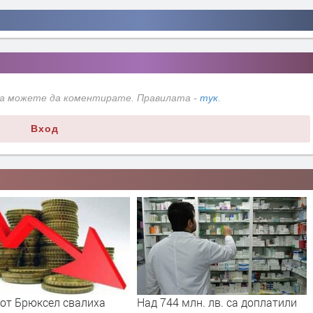
да можете да коментирате. Правилата -
тук
.
Вход
 от Брюксел свалиха
Над 744 млн. лв. са доплатили