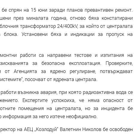
т бе спрян на 15 юни заради планов превантивен ремонт.
шени през миналата година, отново бяха констатирани
блочния трансформатор 24/400kV, за който от централата
а блока. Установени бяха и индикации за пропуск на
емонтни работи са направени тестове и изпитания на
зискванията за безопасна експлоатация. Проверките,
 от Агенцията за ядрено регулиране, потвърждават
истемите“, посочват от ядрената централа.
работи възникна авария, при която радиоактивна вода се
ението. Експертите успокоиха, че няма опасност от
отните помещения на централата, но за инцидента бе
то информация за него изтече неофициално.
ректор на АЕЦ „Козлодуй“ Валетнин Николов бе освободен