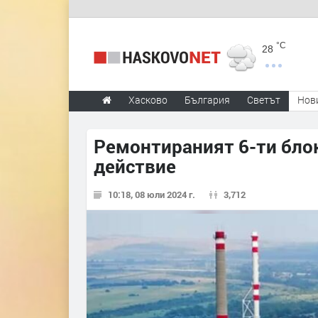
°C
28
Хасково
България
Светът
Нов
Ремонтираният 6-ти блок
действие
10:18, 08 юли 2024 г.
3,712