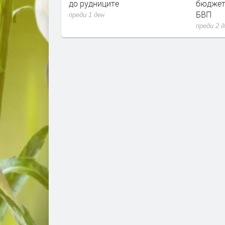
ец. И
до рудниците
бюджет
 расте
БВП
преди 1 ден
преди 2 