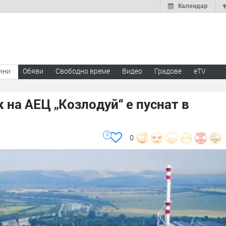
Календар
ини
Обяви
Свободно време
Видео
Градове
eTV
 на АЕЦ „Козлодуй“ е пуснат в
0
0