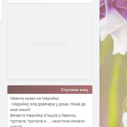
за личен фалит
е вече в нашия смартфон
преди 2 дни
преди 3 дни
Случаен виц
Иванчо казал на Марийка:
- Марийке, ела довечера у дома. Няма да
има никой!
Вечерта Марийка отишла у Иванчо,
тропала, тропала и.......наистина нямало
никой!