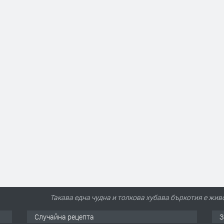
Такава една чудна и толкова хубава бъркотия е живо
Случайна рецепта
З