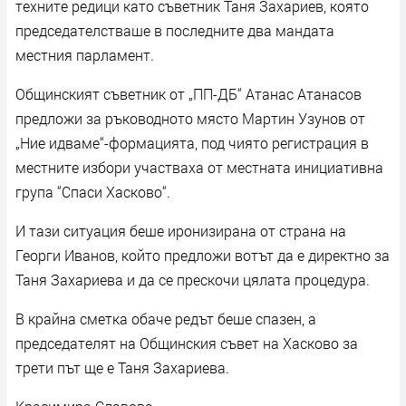
техните редици като съветник Таня Захариев, която
председателстваше в последните два мандата
местния парламент.
Общинският съветник от „ПП-ДБ“ Атанас Атанасов
предложи за ръководното място Мартин Узунов от
„Ние идваме“-формацията, под чиято регистрация в
местните избори участваха от местната инициативна
група “Спаси Хасково“.
И тази ситуация беше иронизирана от страна на
Георги Иванов, който предложи вотът да е директно за
Таня Захариева и да се прескочи цялата процедура.
В крайна сметка обаче редът беше спазен, а
председателят на Общинския съвет на Хасково за
трети път ще е Таня Захариева.