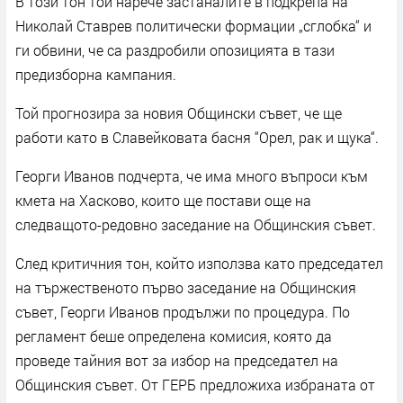
В този тон той нарече застаналите в подкрепа на
Николай Ставрев политически формации „сглобка“ и
ги обвини, че са раздробили опозицията в тази
предизборна кампания.
Той прогнозира за новия Общински съвет, че ще
работи като в Славейковата басня “Орел, рак и щука“.
Георги Иванов подчерта, че има много въпроси към
кмета на Хасково, които ще постави още на
следващото-редовно заседание на Общинския съвет.
След критичния тон, който използва като председател
на тържественото първо заседание на Общинския
съвет, Георги Иванов продължи по процедура. По
регламент беше определена комисия, която да
проведе тайния вот за избор на председател на
Общинския съвет. От ГЕРБ предложиха избраната от