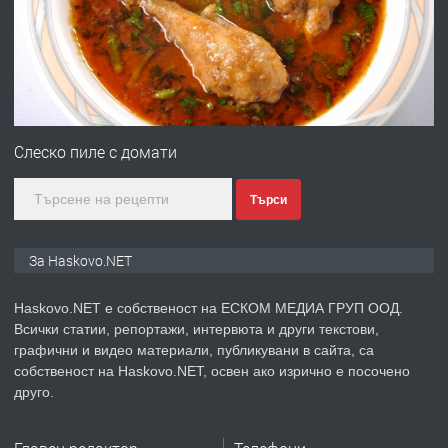
Хисаря до ток, вода,канализация,
асфалт 0889 537 426
преди 3 дни
ПРЕДЛАГА
СГЛОБЯВАНЕ НА МЕБЕЛИ.
Слеско пиле с домати
Търси
преди 3 дни
ПРЕДЛАГА
№4119 Едностаен обзаведен
За Haskovo.NET
апартамент под наем в кв.
Училищни, гр. Хасково.
Haskovo.NET е собственост на ЕСКОМ МЕДИА ГРУП ООД.
Всички статии, репортажи, интервюта и други текстови,
преди 3 дни
графични и видео материали, публикувани в сайта, са
собственост на Haskovo.NET, освен ако изрично е посочено
ПРЕДЛАГА
Къртене на бетон! Събаряне на
друго.
сгради!