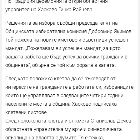
По традиция церемонията откри областният
управител на Хасково Гинка Райчева.
Решенията за избора съобщи председателят на
Общинската избирателна комисия Добромир Якимов.
Той пожела на новите кметове и съветници успешен
мандат. „Пожелавам ви успешен мандат, защото
вашата работа ще бъде успех за всички граждани в
общината“, обърна се той към хората в залата.
След като положиха клетва да се ръководят от
интересите на гражданите в работата си, избраниците,
които ще управляват в следващите четири години
населените места в община Хасково подписаха
клетвени листове.
След положената клетва и от кмета Станислав Дечев
областната управителка му връчи символичната
огърлица на властта с думите: Тя е тежка,