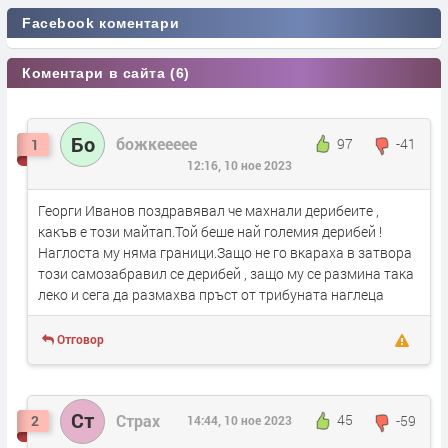
Facebook коментари
Коментари в сайта (6)
Бо
божкеееее
97
-41
1
12:16, 10 ное 2023
Георги Иванов поздравявал че махнали дерибеите ,
какъв е този майтап.Той беше най големия дерибей !
Наглоста му няма граници.Защо не го вкараха в затвора
този самозабравил се дерибей , защо му се размина така
леко и сега да размахва пръст от трибуната наглеца
Отговор
Ст
Страх
45
-59
2
14:44, 10 ное 2023