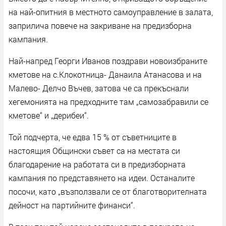
на най-опитния в местното самоуправление в залата,
заприлича повече на закриване на предизборна
кампания.
Най-напред Георги Иванов поздрави новоизбраните
кметове на с.Клокотница- Данаила Атанасова и на
Малево- Делчо Въчев, затова че са прекъснали
хегемонията на предходните там „самозабравили се
кметове“ и „дерибеи“.
Той подчерта, че едва 15 % от съветниците в
настоящия Общински съвет са на местата си
благодарение на работата си в предизборната
кампания по представянето на идеи. Останалите
посочи, като „възползвали се от благотворителната
дейност на партийните финанси“.