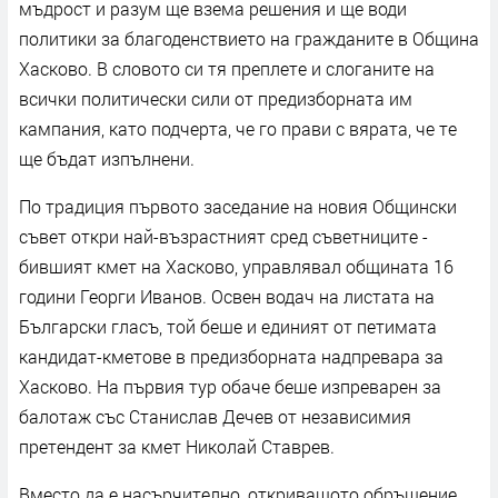
мъдрост и разум ще взема решения и ще води
политики за благоденствието на гражданите в Община
Хасково. В словото си тя преплете и слоганите на
всички политически сили от предизборната им
кампания, като подчерта, че го прави с вярата, че те
ще бъдат изпълнени.
По традиция първото заседание на новия Общински
съвет откри най-възрастният сред съветниците -
бившият кмет на Хасково, управлявал общината 16
години Георги Иванов. Освен водач на листата на
Български гласъ, той беше и единият от петимата
кандидат-кметове в предизборната надпревара за
Хасково. На първия тур обаче беше изпреварен за
балотаж със Станислав Дечев от независимия
претендент за кмет Николай Ставрев.
Вместо да е насърчително, откриващото обръщение