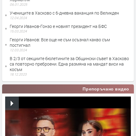
06.01.2025
Учениците в Хасково с 6-дневна ваканция по Великден
12.04.2024
Георги Иванов-Гонзо е новият президент на БФС
15.03.2024
Георги Иванов: Все още не съм осъзнал какво съм
постигнал
12.03.2024
В 2/3 от секциите бюлетините за Общински съвет в Хасково
са повторно преброени. Една размяна на мандат виси на
косъм
18.12.2023
Препоръчано видео