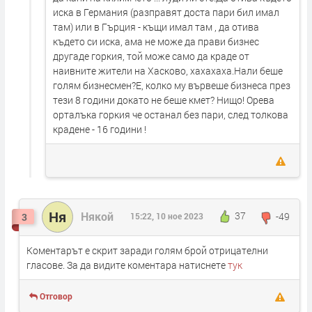
иска в Германия (разправят доста пари бил имал
там) или в Гърция - къщи имал там , да отива
където си иска, ама не може да прави бизнес
другаде горкия, той може само да краде от
наивните жители на Хасково, хахахаха.Нали беше
голям бизнесмен?Е, колко му вървеше бизнеса през
тези 8 години докато не беше кмет? Нищо! Орева
орталъка горкия че останал без пари, след толкова
крадене - 16 години !
Ня
Някой
37
-49
3
15:22, 10 ное 2023
Коментарът е скрит заради голям брой отрицателни
гласове. За да видите коментара натиснете
тук
Отговор