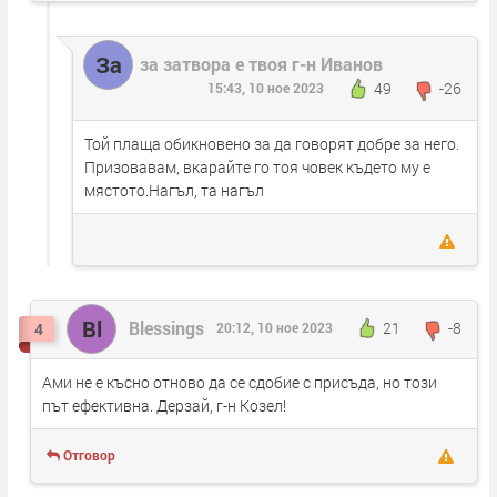
За
за затвора е твоя г-н Иванов
49
-26
15:43, 10 ное 2023
Той плаща обикновено за да говорят добре за него.
Призовавам, вкарайте го тоя човек където му е
мястото.Нагъл, та нагъл
Bl
Blessings
21
-8
4
20:12, 10 ное 2023
Ами не е късно отново да се сдобие с присъда, но този
път ефективна. Дерзай, г-н Козел!
Отговор