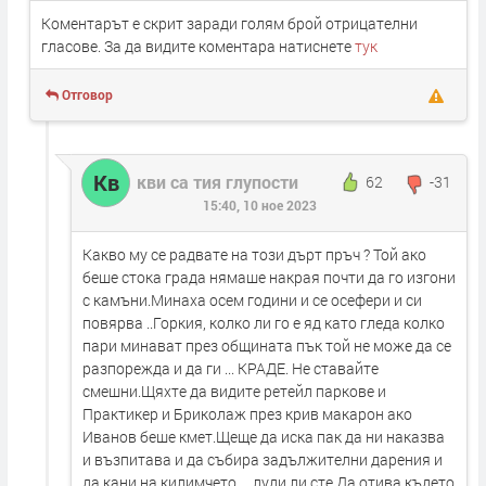
Коментарът е скрит заради голям брой отрицателни
гласове. За да видите коментара натиснете
тук
Отговор
Кв
кви са тия глупости
62
-31
15:40, 10 ное 2023
Какво му се радвате на този дърт пръч ? Той ако
беше стока града нямаше накрая почти да го изгони
с камъни.Минаха осем години и се осефери и си
повярва ..Горкия, колко ли го е яд като гледа колко
пари минават през общината пък той не може да се
разпорежда и да ги ... КРАДЕ. Не ставайте
смешни.Щяхте да видите ретейл паркове и
Практикер и Бриколаж през крив макарон ако
Иванов беше кмет.Щеще да иска пак да ни наказва
и възпитава и да събира задължителни дарения и
да кани на килимчето ... луди ли сте.Да отива където