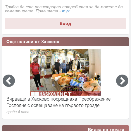
Трябва да сте регистриран потребител за да можете да
коментирате. Правилата -
тук
.
Вход
Още новини от Хасково
Вярващи в Хасково посрещнаха Преображение
Н
Господне с освещаване на първото грозде
з
преди 4 часа
п
Видеа по темата