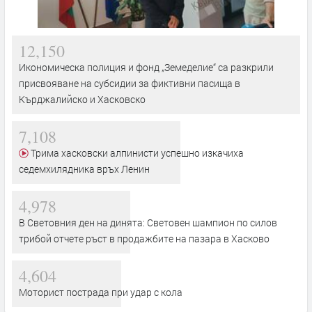
12,150
Икономическа полиция и фонд „Земеделие“ са разкрили
присвояване на субсидии за фиктивни пасища в
Кърджалийско и Хасковско
7,108
Трима хасковски алпинисти успешно изкачиха
седемхилядника връх Ленин
4,978
В Световния ден на динята: Световен шампион по силов
трибой отчете ръст в продажбите на пазара в Хасково
4,604
Моторист пострада при удар с кола