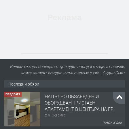
Великите хора освещават цял един народ и въздигат всички,
които живеят по едно и също време с тях. - Сидни Смит
Последни обяви
ПРЕДЛАГА
НАПЪЛНО ОБЗАВЕДЕН И
ОБОРУДВАН ТРИСТАЕН
АПАРТАМЕНТ В ЦЕНТЪРА НА ГР.
ХАСКОВО
преди 2 дни