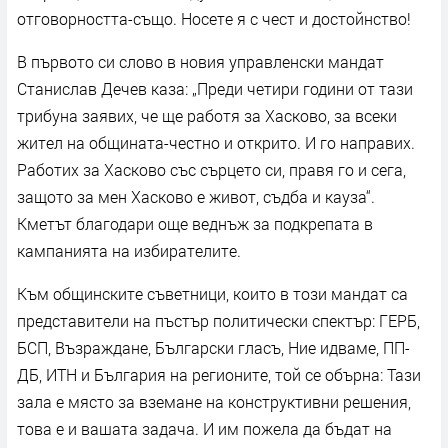
отговорността-също. Носете я с чест и достойнство!
В първото си слово в новия управленски мандат
Станислав Дечев каза: „Преди четири години от тази
трибуна заявих, че ще работя за Хасково, за всеки
жител на общината-честно и открито. И го направих.
Работих за Хасково със сърцето си, правя го и сега,
защото за мен Хасково е живот, съдба и кауза“.
Кметът благодари още веднъж за подкрепата в
кампанията на избирателите.
Към общинските съветници, които в този мандат са
представители на пъстър политически спектър: ГЕРБ,
БСП, Възраждане, Български гласъ, Ние идваме, ПП-
ДБ, ИТН и България на регионите, той се обърна: Тази
зала е място за вземане на конструктивни решения,
това е и вашата задача. И им пожела да бъдат на