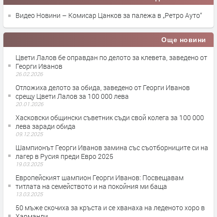
Видео Новини – Комисар Цанков за палежа в „Ретро Ауто“
Още новини
Цвети Лалов бе оправдан по делото за клевета, заведено от
Георги Иванов
26.02.2026
Отложиха делото за обида, заведено от Георги Иванов
срещу Цвети Лалов за 100 000 лева
20.01.2026
Хасковски общински съветник съди свой колега за 100 000
лева заради обида
09.12.2025
Шампионът Георги Иванов замина със съотборниците си на
лагер в Русия преди Евро 2025
19.03.2025
Европейският шампион Георги Иванов: Посвещавам
титлата на семейството и на покойния ми баща
13.03.2025
50 мъже скочиха за кръста и се хванаха на леденото хоро в
Харманли