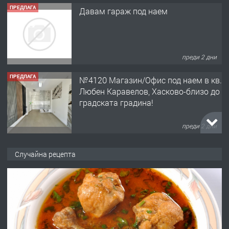
ПРЕДЛАГА
Давам гараж под наем
преди 2 дни
ПРЕДЛАГА
№4120 Магазин/Офис под наем в кв.
Любен Каравелов, Хасково-близо до
градската градина!
преди 2 дни
ПРЕДЛАГА
ПРОСТОРЕН ТРИСТАЕН
Случайна рецепта
АПАРТАМЕНТ В НОВА СГРАДА КВ.
КУБА
преди 3 дни
ПРЕДЛАГА
Продавам парцел в гр. Хасково кв.