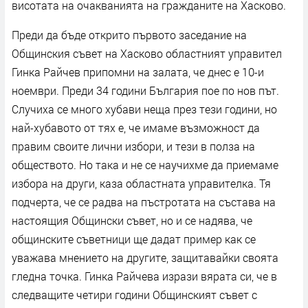
висотата на очакванията на гражданите на Хасково.
Преди да бъде открито първото заседание на
Общинския съвет на Хасково областният управител
Гинка Райчев припомни на залата, че днес е 10-и
ноември. Преди 34 години България пое по нов път.
Случиха се много хубави неща през тези години, но
най-хубавото от тях е, че имаме възможност да
правим своите лични избори, и тези в полза на
обществото. Но така и не се научихме да приемаме
избора на други, каза областната управителка. Тя
подчерта, че се радва на пъстротата на състава на
настоящия Общински съвет, но и се надява, че
общинските съветници ще дадат пример как се
уважава мнението на другите, защитавайки своята
гледна точка. Гинка Райчева изрази вярата си, че в
следващите четири години Общинският съвет с