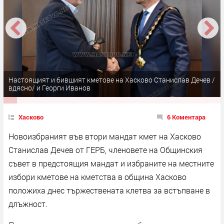
Настоящият и бившият кметове на Хасково Станислав Дечев /
вдясно/ и Георги Иванов
Хасково
6 Коментара
Новоизбраният във втори мандат кмет на Хасково
Станислав Дечев от ГЕРБ, членовете на Общинския
съвет в предстоящия мандат и избраните на местните
избори кметове на кметства в община Хасково
положиха днес тържествената клетва за встъпване в
длъжност.