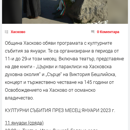
Хасково
0 Коментара
Община Хасково обяви програмата с културните
събития за януари. Те са организирани в периода от
11-и до 29-и този месец. Включва театър, представяне
на две книги - „Църкви и параклиси на Хасковска
духовна околия“ и „Сърце“ на Виктория Бешлийска,
концерт и тържествено честване на 145 години от
Освобождението на Хасково от османско
владичество.
КУЛТУРНИ СЪБИТИЯ ПРЕЗ МЕСЕЦ ЯНУАРИ 2023 г.
11 януари (сряда)