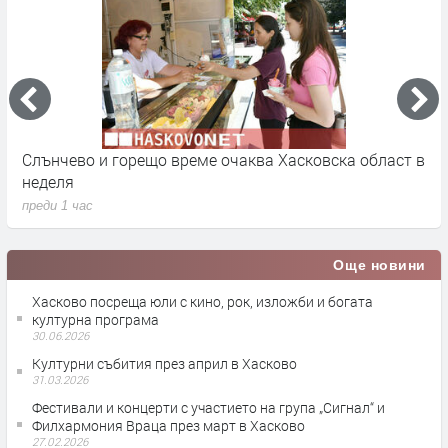
Слънчево и горещо време очаква Хасковска област в
1
неделя
п
преди 1 час
Още новини
Хасково посреща юли с кино, рок, изложби и богата
културна програма
30.06.2026
Културни събития през април в Хасково
31.03.2026
Фестивали и концерти с участието на група „Сигнал“ и
Филхармония Враца през март в Хасково
27.02.2026