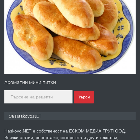
ХАСКОВО
преди 4 дни
ПРЕДЛАГА
Давам гараж под наем
преди 4 дни
ПРЕДЛАГА
№4120 Магазин/Офис под наем в кв.
Любен Каравелов, Хасково-близо до
Ароматни мини питки
градската градина!
Търси
преди 4 дни
ПРЕДЛАГА
ПРОСТОРЕН ТРИСТАЕН
За Haskovo.NET
АПАРТАМЕНТ В НОВА СГРАДА КВ.
КУБА
Haskovo.NET е собственост на ЕСКОМ МЕДИА ГРУП ООД.
Всички статии, репортажи, интервюта и други текстови,