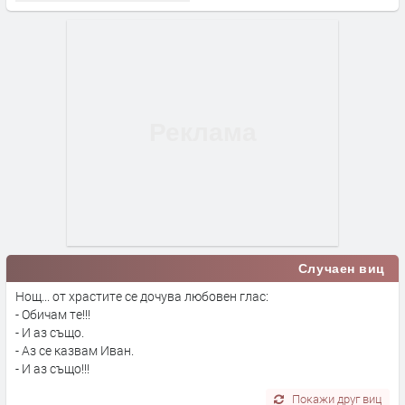
Случаен виц
Нощ... от храстите се дочува любовен глас:
- Обичам те!!!
- И аз също.
- Аз се казвам Иван.
- И аз също!!!
Покажи друг виц