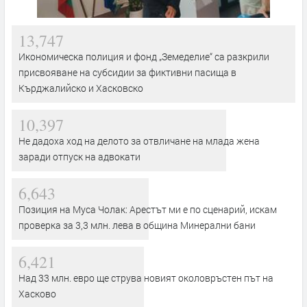
13,747
Икономическа полиция и фонд „Земеделие“ са разкрили
присвояване на субсидии за фиктивни пасища в
Кърджалийско и Хасковско
10,397
Не дадоха ход на делото за отвличане на млада жена
заради отпуск на адвокати
6,643
Позиция на Муса Чолак: Арестът ми е по сценарий, искам
проверка за 3,3 млн. лева в община Минерални бани
6,421
Над 33 млн. евро ще струва новият околовръстен път на
Хасково