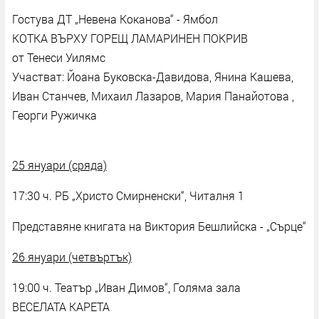
Гостува ДТ „Невена Коканова“ - Ямбол
КОТКА ВЪРХУ ГОРЕЩ ЛАМАРИНЕН ПОКРИВ
от Тенеси Уилямс
Участват: Йоана Буковска-Давидова, Янина Кашева,
Иван Станчев, Михаил Лазаров, Мария Панайотова ,
Георги Ружичка
25 януари (сряда)
17:30 ч. РБ „Христо Смирненски“, Читалня 1
Представяне книгата на Виктория Бешлийска - „Сърце“
26 януари (четвъртък)
19:00 ч. Театър „Иван Димов“, Голяма зала
ВЕСЕЛАТА КАРЕТА