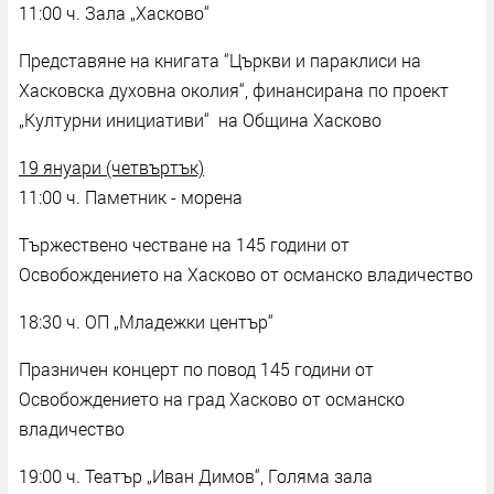
11:00 ч. Зала „Хасково“
Представяне на книгата “Църкви и параклиси на
Хасковска духовна околия“, финансирана по проект
„Културни инициативи“ на Община Хасково
19 януари (четвъртък)
11:00 ч. Паметник - морена
Тържествено честване на 145 години от
Освобождението на Хасково от османско владичество
18:30 ч. ОП „Младежки център“
Празничен концерт по повод 145 години от
Освобождението на град Хасково от османско
владичество
19:00 ч. Театър „Иван Димов“, Голяма зала