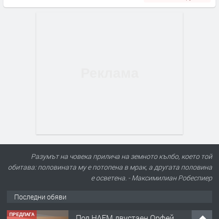
Разумът на човека прилича на земното кълбо, което той
обитава: половината му е потопена в мрак, а другата половина
е осветена. - Максимилиан Робеспиер
Последни обяви
ПРЕДЛАГА
Под НАЕМ двустаен Орфей