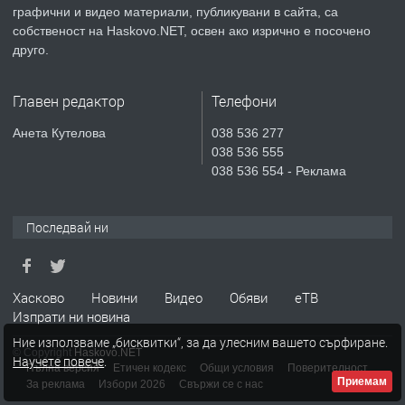
преди 5 дни
графични и видео материали, публикувани в сайта, са
собственост на Haskovo.NET, освен ако изрично е посочено
ПРЕДЛАГА
Продавам парцел в гр. Хасково кв.
друго.
Хисаря до ток, вода,канализация,
асфалт 0889 537 426
Главен редактор
Телефони
преди 5 дни
Анета Кутелова
038 536 277
038 536 555
ПРЕДЛАГА
СГЛОБЯВАНЕ НА МЕБЕЛИ.
038 536 554 - Реклама
Последвай ни
преди 5 дни
ПРЕДЛАГА
№4119 Едностаен обзаведен
Хасково
Новини
Видео
Обяви
еТВ
апартамент под наем в кв.
Изпрати ни новина
Училищни, гр. Хасково.
Ние използваме „бисквитки“, за да улесним вашето сърфиране.
© Copyright
Haskovo.NET
Научете повече
.
преди 5 дни
Пълна версия
Етичен кодекс
Общи условия
Поверителност
Приемам
За реклама
Избори 2026
Свържи се с нас