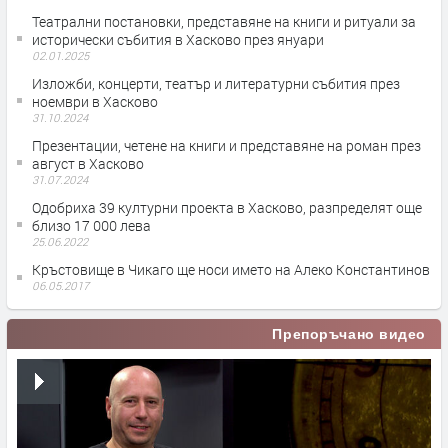
Театрални постановки, представяне на книги и ритуали за
исторически събития в Хасково през януари
02.01.2025
Изложби, концерти, театър и литературни събития през
ноември в Хасково
31.10.2024
Презентации, четене на книги и представяне на роман през
август в Хасково
31.07.2024
Одобриха 39 културни проекта в Хасково, разпределят още
близо 17 000 лева
25.06.2022
Кръстовище в Чикаго ще носи името на Алеко Константинов
06.05.2017
Препоръчано видео