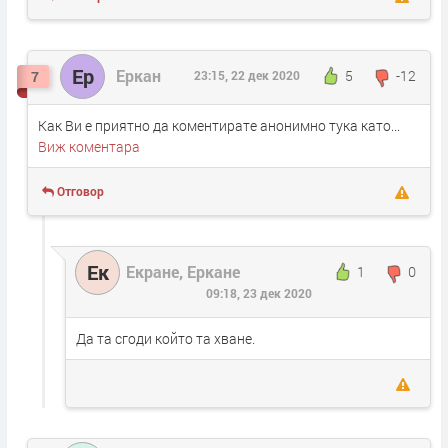
Ер
Еркан
5
-12
7
23:15, 22 дек 2020
Как Ви е приятно да коментирате анонимно тука като...
Виж коментара
Отговор
Ек
Екране, Еркане
1
0
09:18, 23 дек 2020
Да та сгоди който та хване.