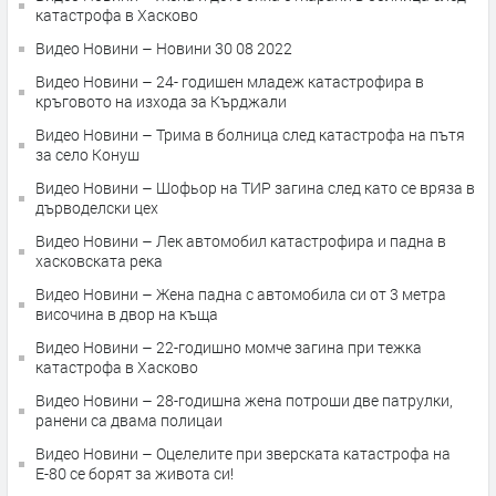
катастрофа в Хасково
Видео Новини – Новини 30 08 2022
Видео Новини – 24- годишен младеж катастрофира в
кръговото на изхода за Кърджали
Видео Новини – Трима в болница след катастрофа на пътя
за село Конуш
Видео Новини – Шофьор на ТИР загина след като се вряза в
дърводелски цех
Видео Новини – Лек автомобил катастрофира и падна в
хасковската река
Видео Новини – Жена падна с автомобила си от 3 метра
височина в двор на къща
Видео Новини – 22-годишно момче загина при тежка
катастрофа в Хасково
Видео Новини – 28-годишна жена потроши две патрулки,
ранени са двама полицаи
Видео Новини – Оцелелите при зверската катастрофа на
Е-80 се борят за живота си!