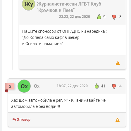
Жу
Журналистически ЛГБТ Клуб
"Кръчков и Пеев"
9
-3
23:23, 22 дек 2020
Нашите спонсори от ОПГ/ДПС ни наредиха :
"До Коледа само кафяв шекер
и Огънати ламарини"
.....
Ох
Ох
41
-4
2
18:37, 22 дек 2020
Хах щом автомобила е рег. № - К , внимавайте, че
автомобила е без водач!!!
Отговор