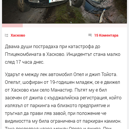
Хасково
15 Коментара
Двама души пострадаха при катастрофа до
Птицекомбината в Хасково. Инцидентът стана малко
след 17 часа днес.
Ударът е между лек автомобил Опел и джип Тойота.
Опелът, шофиран от 19-годишен младеж, се е движел
от Хасково към село Манастир. Пътят му е бил
засечен от джипа с кърджалийска регистрация, който
излязъл от паркинга на близкото предприятие и
тръгнал да прави ляв завой, при положение че
видимостта му била ограничена от паркиран камион.
Така последвал удара между Опела и джипа. При