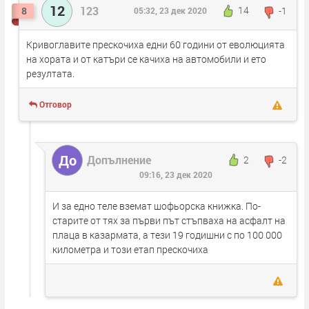
12
123
14
-1
8
05:32, 23 дек 2020
Кривоглавите прескочиха едни 60 години от еволюцията
на хората и от катъри се качиха на автомобили и ето
резултата.
Отговор
До
Допълнение
2
-2
09:16, 23 дек 2020
И за едно теле вземат шофьорска книжка. По-
старите от тях за първи път стъпваха на асфалт на
плаца в казармата, а тези 19 годишни с по 100 000
километра и този етап прескочиха