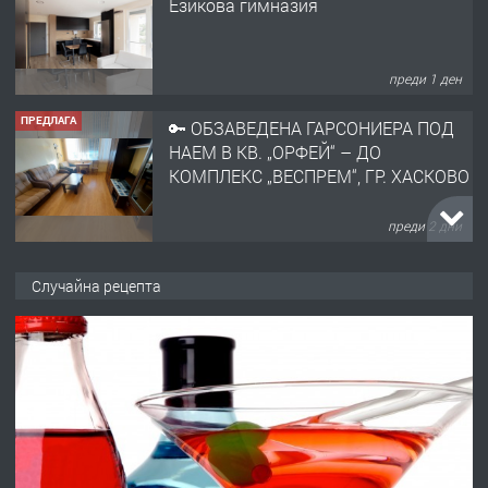
НАЕМ В КВ. „ОРФЕЙ“ – ДО
КОМПЛЕКС „ВЕСПРЕМ“, ГР. ХАСКОВО
преди 2 дни
ПРЕДЛАГА
НАПЪЛНО ОБЗАВЕДЕН И
ОБОРУДВАН ТРИСТАЕН
АПАРТАМЕНТ В ЦЕНТЪРА НА ГР.
ХАСКОВО
преди 3 дни
ПРЕДЛАГА
Давам гараж под наем
Случайна рецепта
преди 3 дни
ПРЕДЛАГА
№4120 Магазин/Офис под наем в кв.
Любен Каравелов, Хасково-близо до
градската градина!