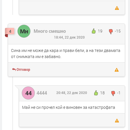
Мн
Много смешно
19
-15
4
18:44, 22 дек 2020
Сина им не може да кара и прави бели, а на тези двамата
от снимката им е забавно.
Отговор
44
4444
18
-1
20:48, 22 дек 2020
Май не си прочел кой е виновен за катастрофата