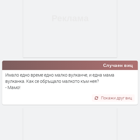
Случаен виц
Имало едно време едно малко вулканче, и една мама
вулканка. Как се обръщало малкото към нея?
- Мамо!
Покажи друг виц