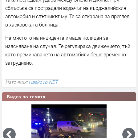
сблъсъка са пострадали водачът на кърджалийския
автомобил и спътникът му. Те са откарана за преглед
в хасковската болница.
На мястото на инцидента имаше полицаи за
изясняване на случая. Те регулираха движението, тъй
като преминаването на автомобили беше временно
затруднено.
Източник:
Haskovo.NET
Видеа по темата