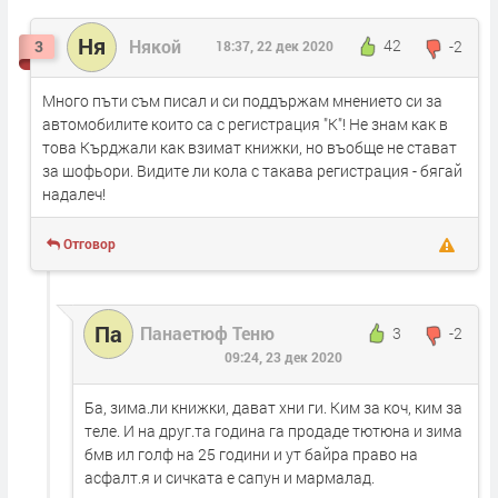
Ня
Някой
42
-2
3
18:37, 22 дек 2020
Много пъти съм писал и си поддържам мнението си за
автомобилите които са с регистрация "К"! Не знам как в
това Кърджали как взимат книжки, но въобще не стават
за шофьори. Видите ли кола с такава регистрация - бягай
надалеч!
Отговор
Па
Панаетюф Теню
3
-2
09:24, 23 дек 2020
Ба, зима.ли книжки, дават хни ги. Ким за коч, ким за
теле. И на друг.та година га продаде тютюна и зима
бмв ил голф на 25 години и ут байра право на
асфалт.я и сичката е сапун и мармалад.