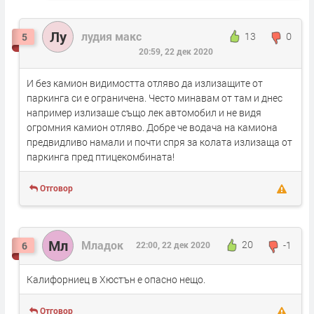
Лу
лудия макс
13
0
5
20:59, 22 дек 2020
И без камион видимостта отляво да излизащите от
паркинга си е ограничена. Често минавам от там и днес
например излизаше също лек автомобил и не видя
огромния камион отляво. Добре че водача на камиона
предвидливо намали и почти спря за колата излизаща от
паркинга пред птицекомбината!
Отговор
Мл
Младок
20
-1
6
22:00, 22 дек 2020
Калифорниец в Хюстън е опасно нещо.
Отговор