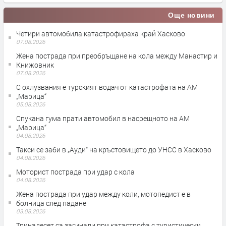
Още новини
Четири автомобила катастрофираха край Хасково
07.08.2026
Жена пострада при преобръщане на кола между Манастир и
Книжовник
07.08.2026
С охлузвания е турският водач от катастрофата на АМ
„Марица“
05.08.2026
Спукана гума прати автомобил в насрещното на АМ
„Марица“
04.08.2026
Такси се заби в „Ауди“ на кръстовището до УНСС в Хасково
04.08.2026
Моторист пострада при удар с кола
04.08.2026
Жена пострада при удар между коли, мотопедист е в
болница след падане
03.08.2026
Тринадесет са загинали при катастрофа с туристически