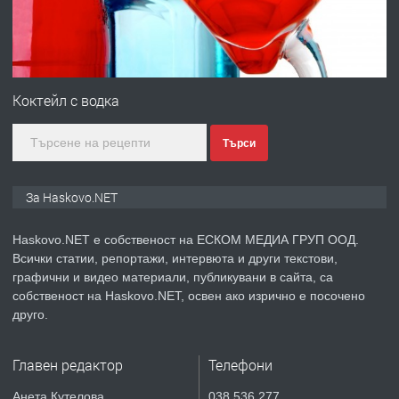
преди 3 дни
ПРЕДЛАГА
ПРОСТОРЕН ТРИСТАЕН
АПАРТАМЕНТ В НОВА СГРАДА КВ.
Коктейл с водка
КУБА
Търси
преди 4 дни
ПРЕДЛАГА
Продавам парцел в гр. Хасково кв.
За Haskovo.NET
Хисаря до ток, вода,канализация,
асфалт 0889 537 426
Haskovo.NET е собственост на ЕСКОМ МЕДИА ГРУП ООД.
Всички статии, репортажи, интервюта и други текстови,
преди 4 дни
графични и видео материали, публикувани в сайта, са
собственост на Haskovo.NET, освен ако изрично е посочено
ПРЕДЛАГА
СГЛОБЯВАНЕ НА МЕБЕЛИ.
друго.
Главен редактор
Телефони
преди 4 дни
Анета Кутелова
038 536 277