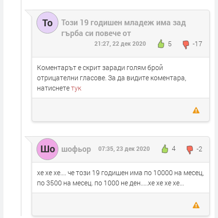
То
Този 19 годишен младеж има зад
гърба си повече от
5
-17
21:27, 22 дек 2020
Коментарът е скрит заради голям брой
отрицателни гласове. За да видите коментара,
натиснете
тук
Шо
шофьор
4
-2
07:35, 23 дек 2020
хе хе хе.... че този 19 годишен има по 10000 на месец,
по 3500 на месец. по 1000 не ден.....хе хе хе хе...