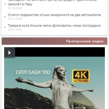
самолет в Перу
02.08.2026
Отнето предимство огъна ламарините на два автомобила
29.07.2026
Товарна кола блъсна челно фолксваген, няма пострадали
29.07.2026
Препоръчано видео