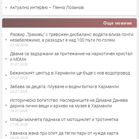
Актуално интервю – Пенчо Лозанов
Още новини
Язовир „Тракиец“ с тревожен дисбаланс: водата влиза почти
незабележимо, а разходът е над 100 пъти по-голям
07.08.2026
Двама са задържани за притежание на наркотичен кристал
и MDMA
31.07.2026
Бежанският център в Харманли ще бъде с нов водопровод
27.07.2026
Забава за децата: плуване и водни битки в Харманли
25.07.2026
Историческо богатство: Наследниците на Димана Данева
дариха лични вещи и архиви на музея в Харманли
24.07.2026
Млади момчета паднаха от мотоциклет и тротинетка
17.06.2026
Хванаха жена при опит да тегли пари от чужда карта
08.06.2026