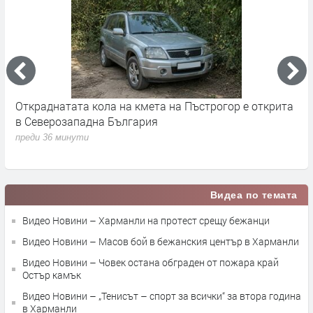
Откраднатата кола на кмета на Пъстрогор е открита
Ч
в Северозападна България
п
преди 36 минути
Видеа по темата
Видео Новини – Харманли на протест срещу бежанци
Видео Новини – Масов бой в бежанския център в Харманли
Видео Новини – Човек остана обграден от пожара край
Остър камък
Видео Новини – „Тенисът – спорт за всички“ за втора година
в Харманли