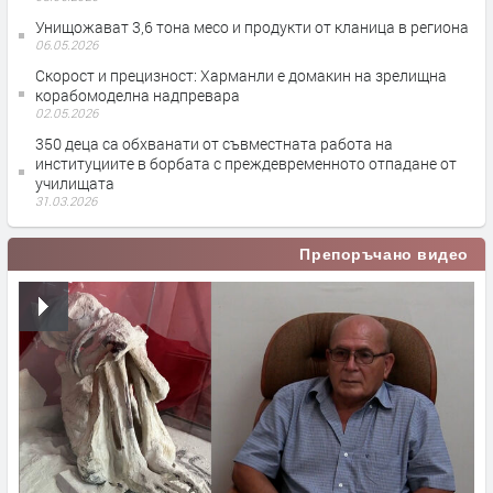
Унищожават 3,6 тона месо и продукти от кланица в региона
06.05.2026
Скорост и прецизност: Харманли е домакин на зрелищна
корабомоделна надпревара
02.05.2026
350 деца са обхванати от съвместната работа на
институциите в борбата с преждевременното отпадане от
училищата
31.03.2026
Препоръчано видео