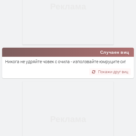
Случаен виц
Никога не удряйте човек с очила - използвайте юмруците си!
Покажи друг виц