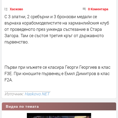
Хасково
0 Коментара
С 3 златни, 2 сребърни и 3 бронзови медали се
върнаха корабомоделистите на харманлийския клуб
от проведеното през уикенда състезание в Стара
Загора. Там се състоя третия кръг от държавното
първенство.
Първи при мъжете се класира Георги Георгиев в клас
F3E. При юношите първенец е Емил Димитров в клас
F2А.
Източник:
Haskovo.NET
Видеа по темата