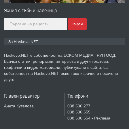
Любен Каравелов, Хасково-близо до
Яхния с гъби и наденица
градската градина!
Търси
преди 3 дни
ПРЕДЛАГА
ПРОСТОРЕН ТРИСТАЕН
За Haskovo.NET
АПАРТАМЕНТ В НОВА СГРАДА КВ.
КУБА
Haskovo.NET е собственост на ЕСКОМ МЕДИА ГРУП ООД.
Всички статии, репортажи, интервюта и други текстови,
преди 4 дни
графични и видео материали, публикувани в сайта, са
собственост на Haskovo.NET, освен ако изрично е посочено
ПРЕДЛАГА
Продавам парцел в гр. Хасково кв.
друго.
Хисаря до ток, вода,канализация,
асфалт 0889 537 426
Главен редактор
Телефони
преди 4 дни
Анета Кутелова
038 536 277
038 536 555
ПРЕДЛАГА
СГЛОБЯВАНЕ НА МЕБЕЛИ.
038 536 554 - Реклама