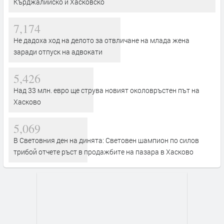
Кърджалийско и Хасковско
7,174
Не дадоха ход на делото за отвличане на млада жена
заради отпуск на адвокати
5,426
Над 33 млн. евро ще струва новият околовръстен път на
Хасково
5,069
В Световния ден на динята: Световен шампион по силов
трибой отчете ръст в продажбите на пазара в Хасково