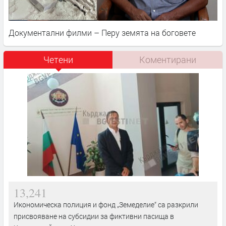
Документални филми – Перу земята на боговете
Четени
Коментирани
13,241
Икономическа полиция и фонд „Земеделие“ са разкрили
присвояване на субсидии за фиктивни пасища в