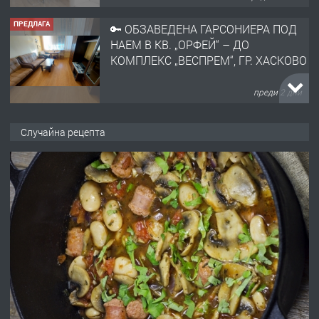
ПРЕДЛАГА
🔑 ОБЗАВЕДЕНА ГАРСОНИЕРА ПОД
НАЕМ В КВ. „ОРФЕЙ“ – ДО
КОМПЛЕКС „ВЕСПРЕМ“, ГР. ХАСКОВО
преди 2 дни
ПРЕДЛАГА
НАПЪЛНО ОБЗАВЕДЕН И
Случайна рецепта
ОБОРУДВАН ТРИСТАЕН
АПАРТАМЕНТ В ЦЕНТЪРА НА ГР.
ХАСКОВО
преди 3 дни
ПРЕДЛАГА
Давам гараж под наем
преди 3 дни
ПРЕДЛАГА
№4120 Магазин/Офис под наем в кв.