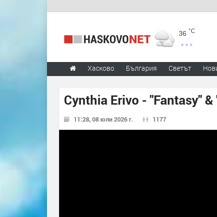
°C
36
Хасково
България
Светът
Нов
Cynthia Erivo - "Fantasy" &
11:28, 08 юли 2026 г.
1177