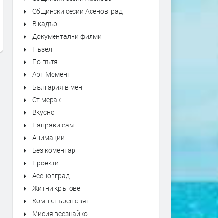
Kiss - Forever
"Bésame Mucho" Alfredo
Общински сесии Асеновград
Rodriguez Trio Live at Mon
преди 6 часа
В кадър
Jazz Festival
Документални филми
преди 6 часа
Пъзел
По пътя
Арт Момент
България в мен
От мерак
Вкусно
Направи сам
Анимации
Без коментар
Проекти
Асеновград
Житни кръгове
Компютърен свят
Мисия всезнайко