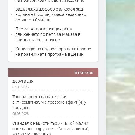
Задържаха шофьор с алкохол зад
волана в Смолян, иззеха незаконно
оръжие в Смилян
Променят организацията на
движението по пътя за Маказа в
района на Черноочене
Колоездачна надпревара даде начало
на празничната програма в Девин
Блогове
Деругация
07.08.2026
Толерирането на латентния
антисемитизъм е тревожен факт (и) у
нас днес
06.08.2026
Скандал с нацисти гърми, а Той мълчи
солидарно с другарите “антифашисти”,
които му гласуваха