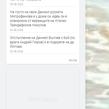
05.08.2026
На гости на своя Даниил руzката
Митрофанова е у дома си, едва ли е
освиркана от верващите на Атанас
Трендафилов Николов
04.08.2026
Отстъпление на Даниел Вълчев с бой (по
врага Андрей Гюров) и в подкрепа на др.
Йотова
03.08.2026
ivo.bg