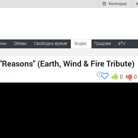
Календар
ини
Обяви
Свободно време
Видео
Градове
eTV
 "Reasons" (Earth, Wind & Fire Tribute)
0
0
0