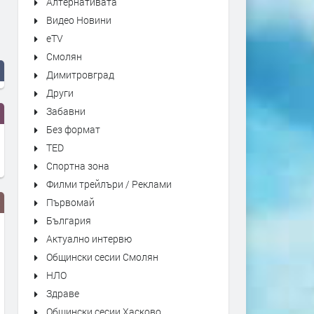
Алтернативата
Видео Новини
eTV
Смолян
Димитровград
Други
Забавни
Без формат
TED
Спортна зона
Филми трейлъри / Реклами
Първомай
България
Актуално интервю
Общински сесии Смолян
НЛО
Здраве
Общински сесии Хасково