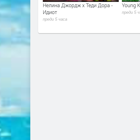
r - Sugar Talking
Нелина Джордж x Теди Дора -
Young K
lla 2026
Идиот
преди 5 
преди 5 часа