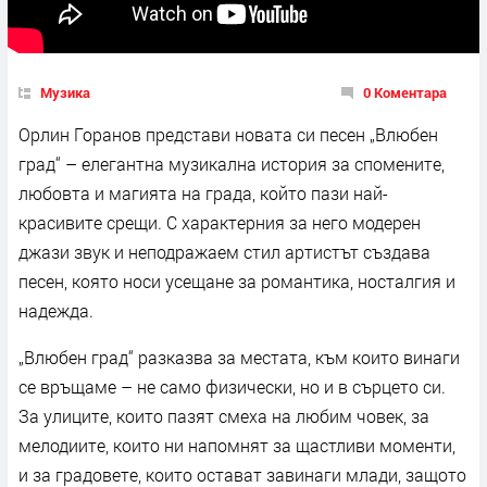
Музика
0 Коментара
Орлин Горанов представи новата си песен „Влюбен
град“ – елегантна музикална история за спомените,
любовта и магията на града, който пази най-
красивите срещи. С характерния за него модерен
джази звук и неподражаем стил артистът създава
песен, която носи усещане за романтика, носталгия и
надежда.
„Влюбен град“ разказва за местата, към които винаги
се връщаме – не само физически, но и в сърцето си.
За улиците, които пазят смеха на любим човек, за
мелодиите, които ни напомнят за щастливи моменти,
и за градовете, които остават завинаги млади, защото