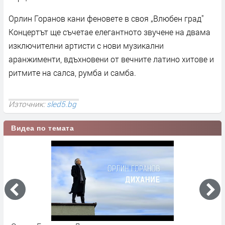
Орлин Горанов кани феновете в своя „Влюбен град"
Концертът ще съчетае елегантното звучене на двама
изключителни артисти с нови музикални
аранжименти, вдъхновени от вечните латино хитове и
ритмите на салса, румба и самба.
Източник:
sled5.bg
Видеа по темата