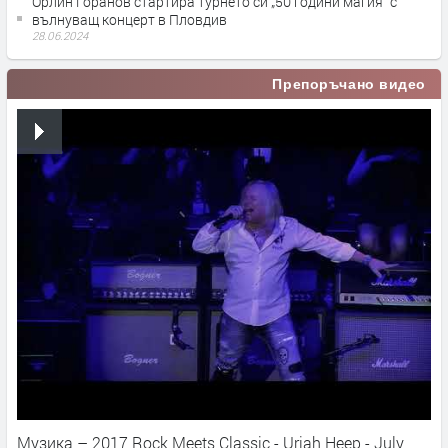
Орлин Горанов стартира турнето си „50 години магия“ с
вълнуващ концерт в Пловдив
28.06.2024
Препоръчано видео
Музика – 2017 Rock Meets Classic - Uriah Heep - July