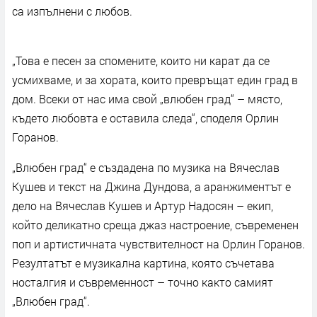
са изпълнени с любов.
„Това е песен за спомените, които ни карат да се
усмихваме, и за хората, които превръщат един град в
дом. Всеки от нас има свой „влюбен град“ – място,
където любовта е оставила следа“, споделя Орлин
Горанов.
„Влюбен град“ е създадена по музика на Вячеслав
Кушев и текст на Джина Дундова, а аранжиментът е
дело на Вячеслав Кушев и Артур Надосян – екип,
който деликатно среща джаз настроение, съвременен
поп и артистичната чувствителност на Орлин Горанов.
Резултатът е музикална картина, която съчетава
носталгия и съвременност – точно както самият
„Влюбен град“.