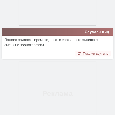
Случаен виц
Полова зрялост - времето, когато еротичните сънища се
сменят с порнографски.
Покажи друг виц