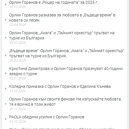
Орлин Горанов е „Рицар на годината“ за 2025 г.
10.12.2025
Орлин Горанов разказва за любовта в „Бъдеще време“ в
новата си песен
02.09.2025
Орлин Горанов, „Акага“ и „Тайният оркестър“ тръгват на
турне из България
04.07.2025
„Бъдеще време“: Орлин Горанов, „Акага“ и „Тайният оркестър“
тръгват на турне из България
20.03.2025
Кристина Димитрова и Орлин Горанов празнуват 40 години
заедно с турне
03.01.2025
Коледна приказка с Орлин Горанов и Еделина Кънева
11.12.2024
Орлин Горанов към своите фенове: Не изпускайте любовта,
тя е всичко в този живот
20.11.2024
PAOLA обедини усилия с Орлин Горанов
01.10.2024