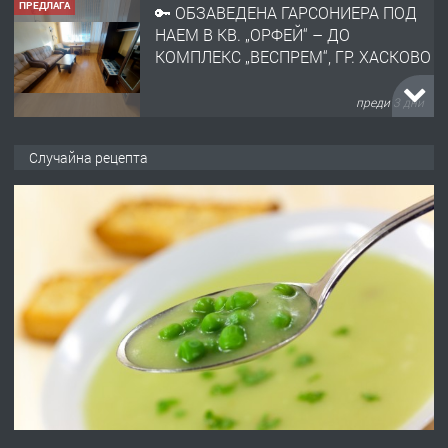
ПРЕДЛАГА
🔑 ОБЗАВЕДЕНА ГАРСОНИЕРА ПОД
НАЕМ В КВ. „ОРФЕЙ“ – ДО
КОМПЛЕКС „ВЕСПРЕМ“, ГР. ХАСКОВО
преди 3 дни
ПРЕДЛАГА
НАПЪЛНО ОБЗАВЕДЕН И
Случайна рецепта
ОБОРУДВАН ТРИСТАЕН
АПАРТАМЕНТ В ЦЕНТЪРА НА ГР.
ХАСКОВО
преди 4 дни
ПРЕДЛАГА
Давам гараж под наем
преди 4 дни
ПРЕДЛАГА
№4120 Магазин/Офис под наем в кв.
Любен Каравелов, Хасково-близо до