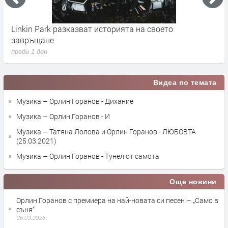
Linkin Park разказват историята на своето
M
завръщане
с
преди 1 ден
п
Видеа по темата
Музика – Орлин Горанов - Дихание
Музика – Орлин Горанов - И
Музика – Татяна Лолова и Орлин Горанов - ЛЮБОВТА
(25.03.2021)
Музика – Орлин Горанов - Тунел от самота
Още новини
Орлин Горанов с премиера на най-новата си песен – „Само в
съня“
26.03.2026