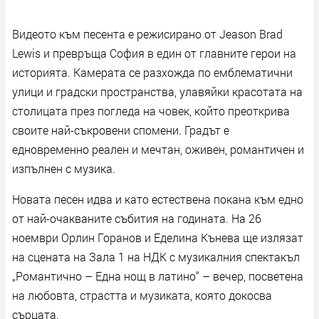
Видеото към песента е режисирано от Jeason Brad
Lewis и превръща София в един от главните герои на
историята. Камерата се разхожда по емблематични
улици и градски пространства, улавяйки красотата на
столицата през погледа на човек, който преоткрива
своите най-съкровени спомени. Градът е
едновременно реален и мечтан, оживен, романтичен и
изпълнен с музика.
Новата песен идва и като естествена покана към едно
от най-очакваните събития на годината. На 26
ноември Орлин Горанов и Еделина Кънева ще излязат
на сцената на Зала 1 на НДК с музикалния спектакъл
„Романтично – Една нощ в латино“ – вечер, посветена
на любовта, страстта и музиката, която докосва
сърцата.