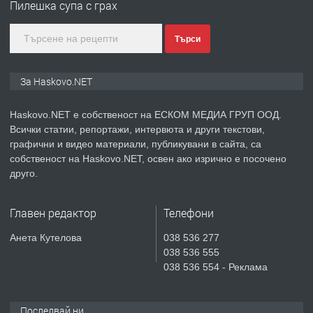
Пилешка супа с грах
градската градина!
Търси
преди 4 дни
ПРЕДЛАГА
ПРОСТОРЕН ТРИСТАЕН
За Haskovo.NET
АПАРТАМЕНТ В НОВА СГРАДА КВ.
КУБА
Haskovo.NET е собственост на ЕСКОМ МЕДИА ГРУП ООД.
Всички статии, репортажи, интервюта и други текстови,
преди 5 дни
графични и видео материали, публикувани в сайта, са
собственост на Haskovo.NET, освен ако изрично е посочено
ПРЕДЛАГА
Продавам парцел в гр. Хасково кв.
друго.
Хисаря до ток, вода,канализация,
асфалт 0889 537 426
Главен редактор
Телефони
преди 5 дни
Анета Кутелова
038 536 277
038 536 555
ПРЕДЛАГА
СГЛОБЯВАНЕ НА МЕБЕЛИ.
038 536 554 - Реклама
Последвай ни