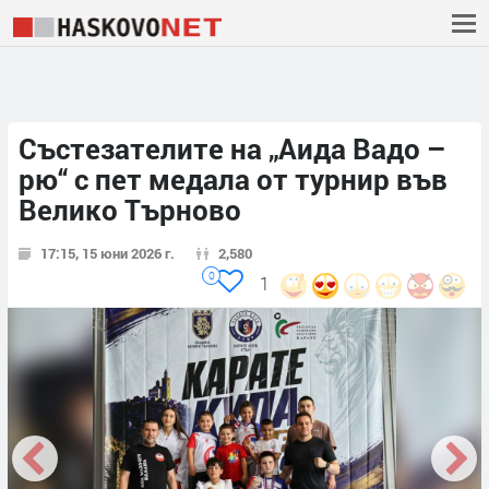
Състезателите на „Аида Вадо –
рю“ с пет медала от турнир във
Велико Търново
17:15, 15 юни 2026 г.
2,580
0
1