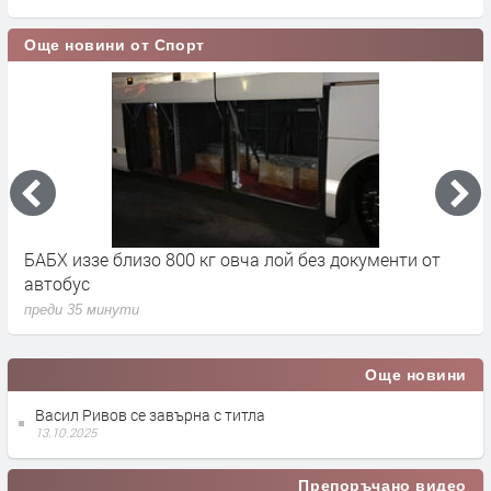
Още новини от Спорт
на
БАБХ иззе близо 800 кг овча лой без документи от
8
автобус
в
преди 35 минути
п
Още новини
Васил Ривов се завърна с титла
13.10.2025
Препоръчано видео