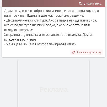
Случаен виц
Двама студенти в габровския университет спорели какво да
пият този път. Единият дал компромисно решение:
- Ще хвърляме ези или тура. Ако се падне ези ще пием бира,
ако се падне тура ще пием водка, ако обаче остане във
въздуха - ще учим!
Хвърлили стутинката и тя останала във въздуха. Другия
младеж възкликнал:
- Мамицата им. Онея от горе пак правят опити.
Покажи друг виц