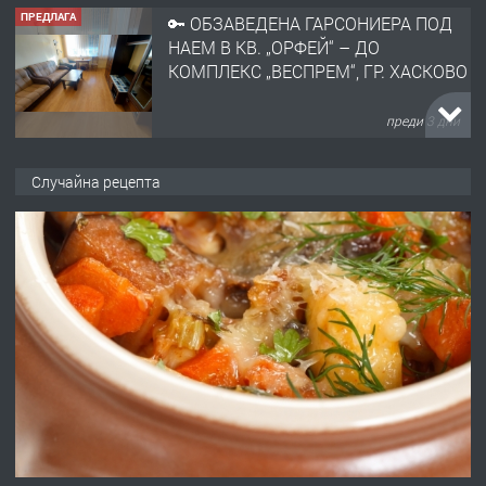
ПРЕДЛАГА
🔑 ОБЗАВЕДЕНА ГАРСОНИЕРА ПОД
НАЕМ В КВ. „ОРФЕЙ“ – ДО
КОМПЛЕКС „ВЕСПРЕМ“, ГР. ХАСКОВО
преди 3 дни
ПРЕДЛАГА
НАПЪЛНО ОБЗАВЕДЕН И
Случайна рецепта
ОБОРУДВАН ТРИСТАЕН
АПАРТАМЕНТ В ЦЕНТЪРА НА ГР.
ХАСКОВО
преди 4 дни
ПРЕДЛАГА
Давам гараж под наем
преди 4 дни
ПРЕДЛАГА
№4120 Магазин/Офис под наем в кв.