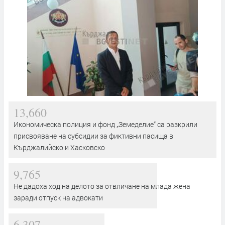
13,660
Икономическа полиция и фонд „Земеделие“ са разкрили
присвояване на субсидии за фиктивни пасища в
Кърджалийско и Хасковско
9,765
Не дадоха ход на делото за отвличане на млада жена
заради отпуск на адвокати
6,307