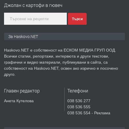
Любен Каравелов, Хасково-близо до
Джолан с картофи в гювеч
градската градина!
Търси
преди 4 дни
ПРЕДЛАГА
ПРОСТОРЕН ТРИСТАЕН
За Haskovo.NET
АПАРТАМЕНТ В НОВА СГРАДА КВ.
КУБА
Haskovo.NET е собственост на ЕСКОМ МЕДИА ГРУП ООД.
Всички статии, репортажи, интервюта и други текстови,
преди 5 дни
графични и видео материали, публикувани в сайта, са
собственост на Haskovo.NET, освен ако изрично е посочено
ПРЕДЛАГА
Продавам парцел в гр. Хасково кв.
друго.
Хисаря до ток, вода,канализация,
асфалт 0889 537 426
Главен редактор
Телефони
преди 5 дни
Анета Кутелова
038 536 277
038 536 555
ПРЕДЛАГА
СГЛОБЯВАНЕ НА МЕБЕЛИ.
038 536 554 - Реклама