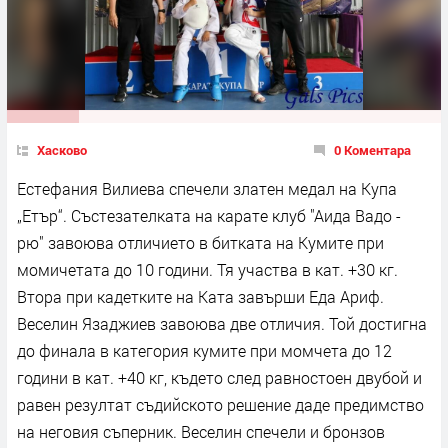
Хасково
0 Коментара
Естефания Вилиева спечели златен медал на Купа
„Етър“. Състезателката на карате клуб "Аида Вадо -
рю" завоюва отличието в битката на Кумите при
момичетата до 10 години. Тя участва в кат. +30 кг.
Втора при кадетките на Ката завърши Еда Ариф.
Веселин Язаджиев завоюва две отличия. Той достигна
до финала в категория кумите при момчета до 12
години в кат. +40 кг, където след равностоен двубой и
равен резултат съдийското решение даде предимство
на неговия съперник. Веселин спечели и бронзов