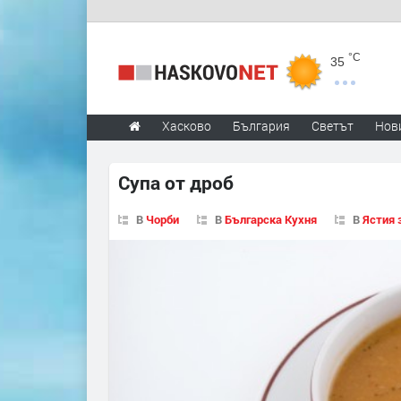
°C
35
Хасково
България
Светът
Нов
Супа от дроб
В
Чорби
В
Българска Кухня
В
Ястия 