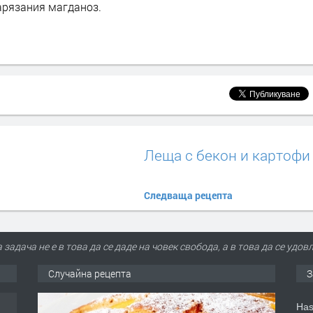
арязания магданоз.
Леща с бекон и картофи
Следваща рецепта
задача не е в това да се даде на човек свобода, а в това да се уд
Случайна рецепта
З
Has