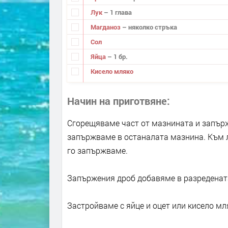
Лук
– 1 глава
Магданоз
– няколко стръка
Сол
Яйца
– 1 бр.
Кисело мляко
Начин на приготвяне
Сгорещяваме част от мазнината и запърж
запържваме в останалата мазнина. Към л
го запържваме.
Запържения дроб добавяме в разреденат
Застройваме с яйце и оцет или кисело мл