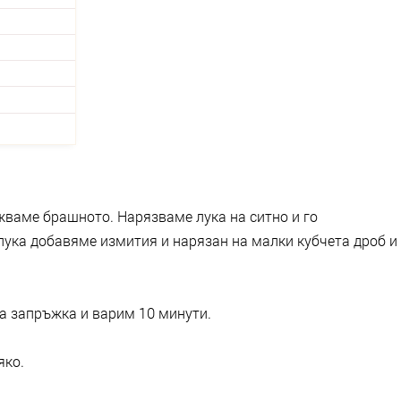
ваме брашното. Нарязваме лука на ситно и го
ука добавяме измития и нарязан на малки кубчета дроб и
а запръжка и варим 10 минути.
яко.