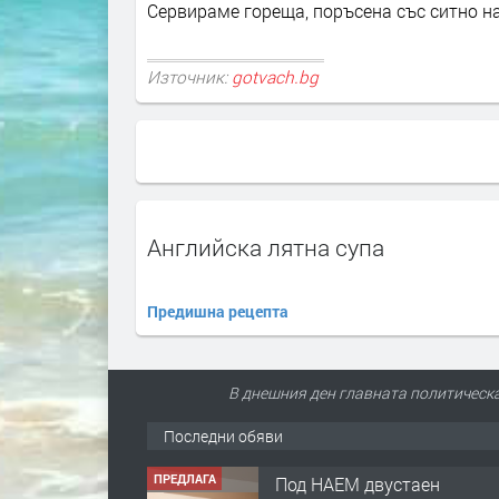
Сервираме гореща, поръсена със ситно н
Източник:
gotvach.bg
Английска лятна супа
Предишна рецепта
В днешния ден главната политическа 
Последни обяви
ПРЕДЛАГА
Под НАЕМ двустаен
Орфей