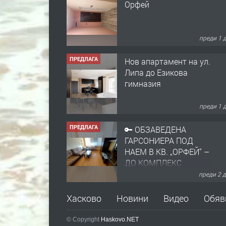
преди 1 
ПРЕДЛАГА
Нов апартамент на ул.
Липа до Езикова
гимназия
преди 1 
ПРЕДЛАГА
🔑 ОБЗАВЕДЕНА
ГАРСОНИЕРА ПОД
НАЕМ В КВ. „ОРФЕЙ“ –
ДО КОМПЛЕКС
„ВЕСПРЕМ“, ГР.
преди 2 
ХАСКОВО
ПРЕДЛАГА
НАПЪЛНО ОБЗАВЕДЕН
Хасково
Новини
Видео
Обяв
И ОБОРУДВАН
ТРИСТАЕН
© Copyright
Haskovo.NET
АПАРТАМЕНТ В