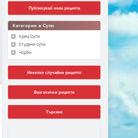
Публикувай нова рецепта
Категории в Супи
Крем Супи
Студени супи
Чорби
Няколко случайни рецепти
Виж всички рецепти
Търсене