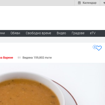
Календар
ини
Обяви
Свободно време
Видео
Градове
eTV
0
за Варене
Видяна 159,802 пъти