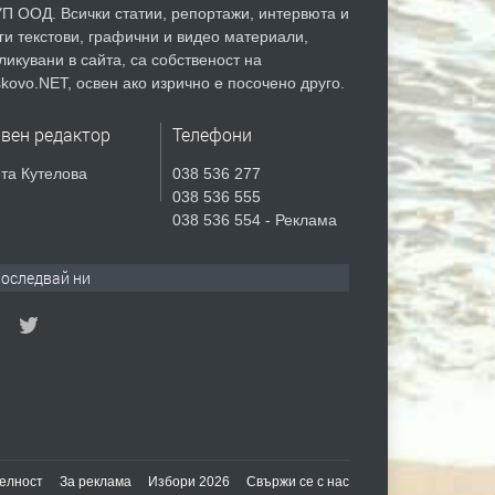
П ООД. Всички статии, репортажи, интервюта и
ги текстови, графични и видео материали,
ликувани в сайта, са собственост на
kovo.NET, освен ако изрично е посочено друго.
авен редактор
Телефони
та Кутелова
038 536 277
038 536 555
038 536 554 - Реклама
оследвай ни
елност
За реклама
Избори 2026
Свържи се с нас