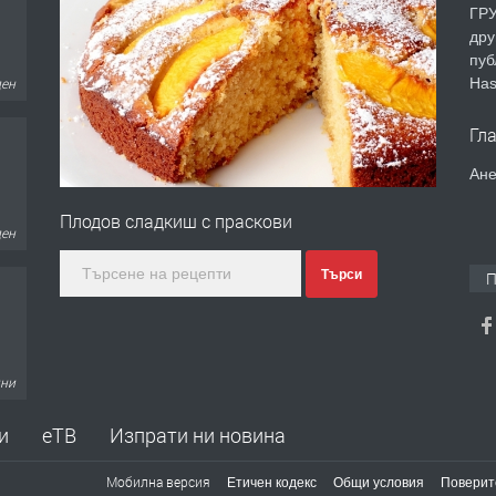
ГРУ
дру
пуб
ден
Has
Гл
Ане
Плодов сладкиш с праскови
ден
Търси
П
дни
и
еТВ
Изпрати ни новина
Мобилна версия
Етичен кодекс
Общи условия
Поверит