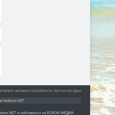
овлетворят неговите потребности. Уистън Хю Одън
а Haskovo.NET
kovo.NET е собственост на ЕСКОМ МЕДИА