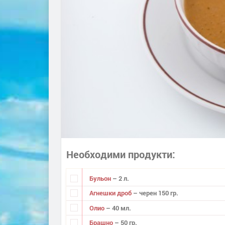
Необходими продукти
Бульон
– 2 л.
Агнешки дроб
– черен 150 гр.
Олио
– 40 мл.
Брашно
– 50 гр.