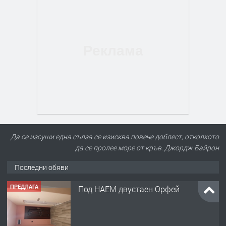
Да се изсуши една сълза се изисква повече доблест, отколкото
да се пролее море от кръв. Джордж Байрон
Последни обяви
ПРЕДЛАГА
Под НАЕМ двустаен Орфей