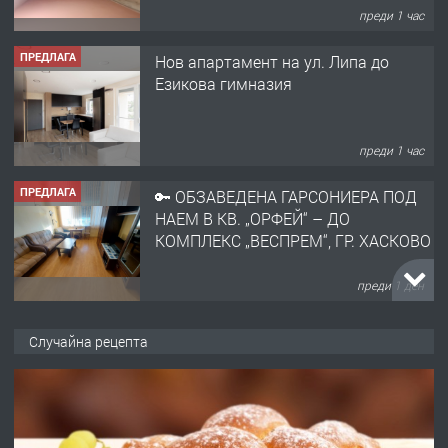
преди 1 час
ПРЕДЛАГА
Нов апартамент на ул. Липа до
Езикова гимназия
преди 1 час
ПРЕДЛАГА
🔑 ОБЗАВЕДЕНА ГАРСОНИЕРА ПОД
НАЕМ В КВ. „ОРФЕЙ“ – ДО
КОМПЛЕКС „ВЕСПРЕМ“, ГР. ХАСКОВО
преди 1 ден
ПРЕДЛАГА
НАПЪЛНО ОБЗАВЕДЕН И
Случайна рецепта
ОБОРУДВАН ТРИСТАЕН
АПАРТАМЕНТ В ЦЕНТЪРА НА ГР.
ХАСКОВО
преди 2 дни