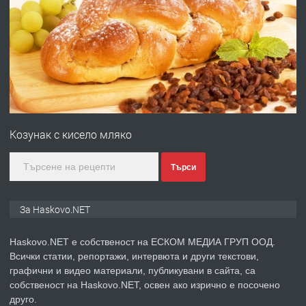
ПРЕДЛАГА
Давам гараж под наем
преди 2 дни
ПРЕДЛАГА
№4120 Магазин/Офис под наем в кв.
Любен Каравелов, Хасково-близо до
Козунак с кисело мляко
градската градина!
преди 2 дни
Търси
ПРЕДЛАГА
ПРОСТОРЕН ТРИСТАЕН
За Haskovo.NET
АПАРТАМЕНТ В НОВА СГРАДА КВ.
КУБА
Haskovo.NET е собственост на ЕСКОМ МЕДИА ГРУП ООД.
Всички статии, репортажи, интервюта и други текстови,
преди 3 дни
графични и видео материали, публикувани в сайта, са
собственост на Haskovo.NET, освен ако изрично е посочено
ПРЕДЛАГА
Продавам парцел в гр. Хасково кв.
друго.
Хисаря до ток, вода,канализация,