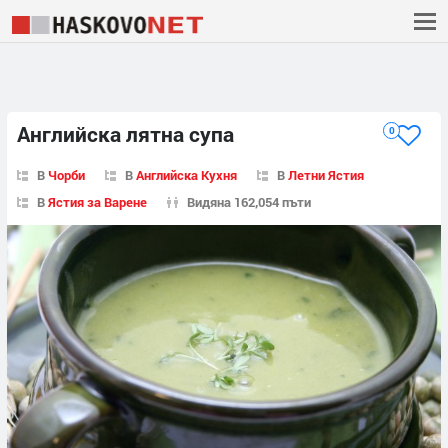
Английска лятна супа
0
В
Чорби
В
Английска Кухня
В
Летни Ястия
В
Ястия за Варене
Видяна 162,054 пъти