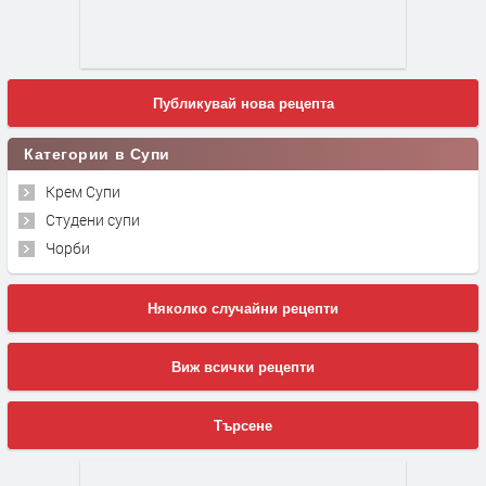
Публикувай нова рецепта
Категории в Супи
Крем Супи
Студени супи
Чорби
Няколко случайни рецепти
Виж всички рецепти
Търсене