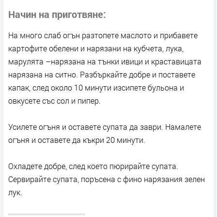
Начин на приготвяне
На много слаб огън разтопете маслото и прибавете
картофите обелени и нарязани на кубчета, лука,
марулята –нарязана на тънки ивици и краставицата
нарязана на ситно. Разбъркайте добре и поставете
капак, след около 10 минути изсипете бульона и
овкусете със сол и пипер.
Усилете огъня и оставете супата да заври. Намалете
огъня и оставете да къкри 20 минути.
Охладете добре, след което пюрирайте супата.
Сервирайте супата, поръсена с фино нарязания зелен
лук.