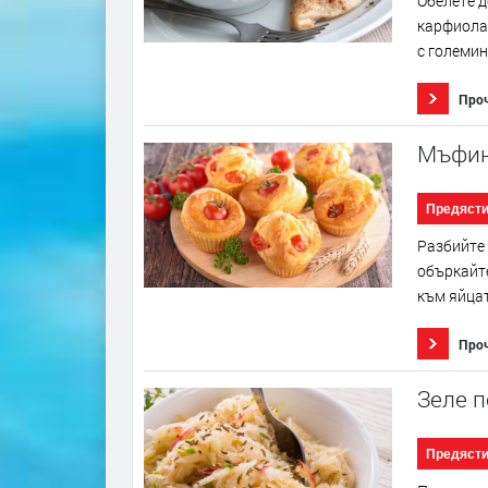
Обелете д
карфиола 
с големин
Про
Мъфин
Предяст
Разбийте 
объркайте
към яйцат
Про
Зеле п
Предяст