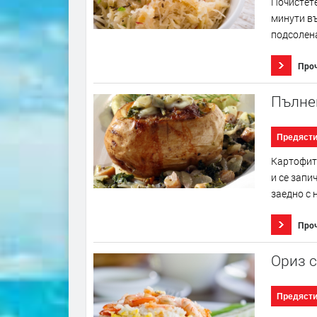
Почистете
минути въ
подсолена 
Про
Пълнен
Предяст
Картофите
и се запи
заедно с 
Про
Ориз с
Предяст