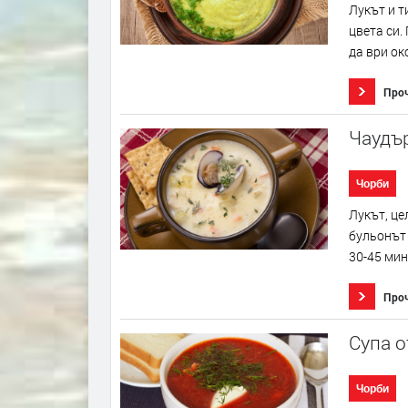
Лукът и т
цвета си.
да ври око
Про
Чаудъ
Чорби
Лукът, це
бульонът 
30-45 мин
Про
Супа о
Чорби