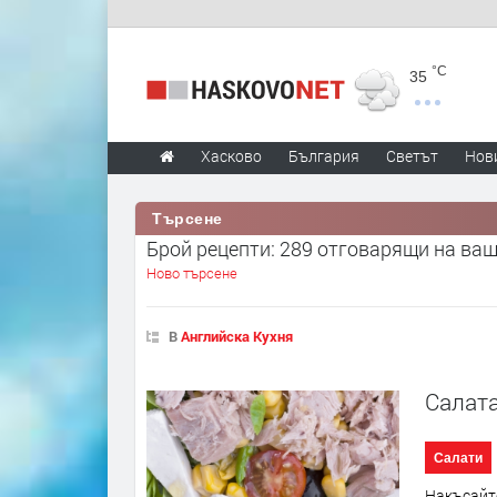
°C
35
Хасково
България
Светът
Нов
Търсене
Брой рецепти: 289 отговарящи на ва
Ново търсене
В
Английска Кухня
Салат
Салати
Накъсайте