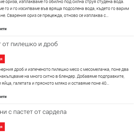
е ориза, изплакваме го обилно под силна струя студена вода.
е го и го изсипваме във вряща подсолена вода, където го варим
не. Сварения ориз се прецежда, отново се изплаква с...
чети
 от пилешко и дроб
ия
ерния дроб и изпеченото пилешко месо с месомелачка, поне два
накълцваме на много ситно в блендер. Добавяме подправките,
 яйца, галетата и прясното мляко и оставяме поне 40...
чети
и с пастет от сардела
ия