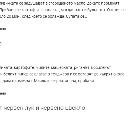
иквичката се задушават в сгорещеното масло, докато променят
 Прибавя се картофът, спанакът, магданозът и бульонът. Оставя се
ло 20 мин., след което се охлажда. Супата се...
чети
р
лината, картофите, мидите, мащерката, риганът, босилекът,
и белият пипер се слагат в тенджера и се оставят да къкрят около
., докато омекнат. Маслото се разтопява, прибавя...
чети
т червен лук и червено цвекло