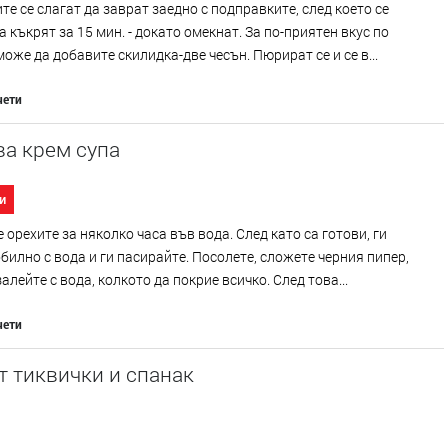
те се слагат да заврат заедно с подправките, след което се
а къкрят за 15 мин. - докато омекнат. За по-приятен вкус по
оже да добавите скилидка-две чесън. Пюрират се и се в...
чети
ва крем супа
и
 орехите за няколко часа във вода. След като са готови, ги
билно с вода и ги пасирайте. Посолете, сложете черния пипер,
залейте с вода, колкото да покрие всичко. След това...
чети
т тиквички и спанак