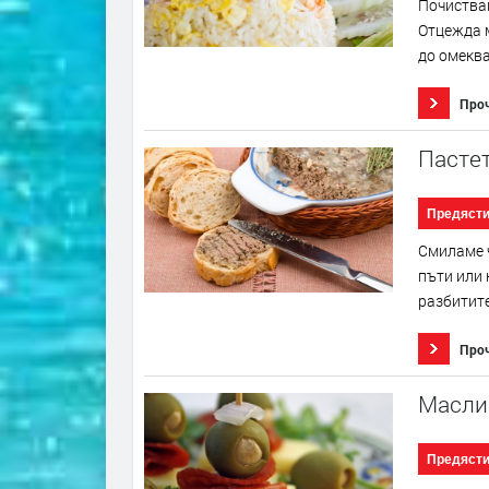
Почиствам
Отцежда м
до омеква
Про
Пастет
Предяст
Смиламе ч
пъти или 
разбитите
Про
Маслин
Предяст