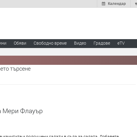
Календар
ини
Обяви
Свободно време
Видео
Градове
eTV
шето търсене
а Мери Флауър
 измитите и подсушени салати в съда за салата. Добавете