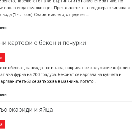
 зелето, нарежете го на четвъртинки и го накиснете за няколко
в вряла вода с малко оцет. Прехвърлете го в тенджера с кипяща и
вода (1 ч.л. сол). Сварете зелето, отцедете г...
чети
и картофи с бекон и печурки
ия
 се обелват, нареждат се в тава, покриват се с алуминиево фолио
чат във фурна на 200 градуса. Беконът се нарязва на кубчета и
нарязаните гъби се запържва в мазнина. Когато...
чети
ъс скариди и яйца
ия