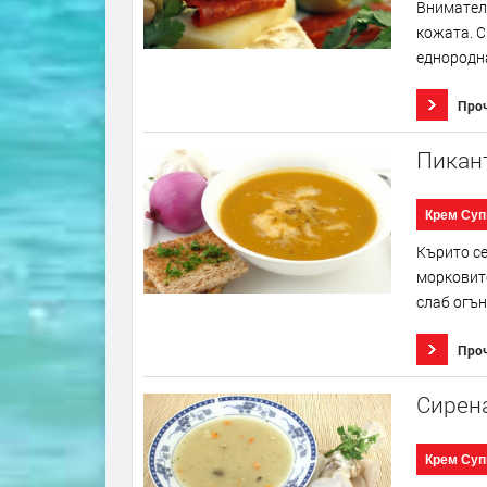
Внимателн
кожата. С
еднородна
Про
Пикант
Крем Суп
Кърито се
морковите
слаб огън
Про
Сирен
Крем Суп