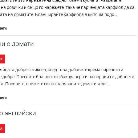
оматите и ги нарежете на средно големи кубчета. Разделете
на розички и също го нарежете, така че парченцата карфиол да са
ата на доматите. Бланширайте карфиола в кипяща подо...
чети
и с домати
ия
яйцата добре с миксер, след това добавете крема сиренето и
 добре. Пресейте брашното с бакпулвера и на порции го добавете
а. Посолете, сложете ситно нарязаните домати и риг...
чети
о английски
ия