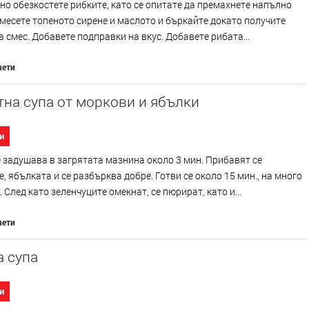
о обезкостете рибките, като се опитате да премахнете напълно
месете топеното сирене и маслото и бъркайте докато получите
 смес. Добавете подправки на вкус. Добавете рибата...
чети
на супа от моркови и ябълки
и
 задушава в загрятата мазнина около 3 мин. Прибавят се
, ябълката и се разбърква добре. Готви се около 15 мин., на много
. След като зеленчуците омекнат, се пюрират, като и...
чети
а супа
и