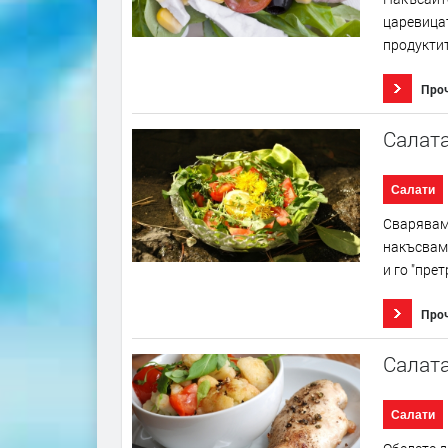
царевицат
продуктит
Про
Салата
Салати
Сваряваме
накъсваме
и го "прет
Про
Салата
Салати