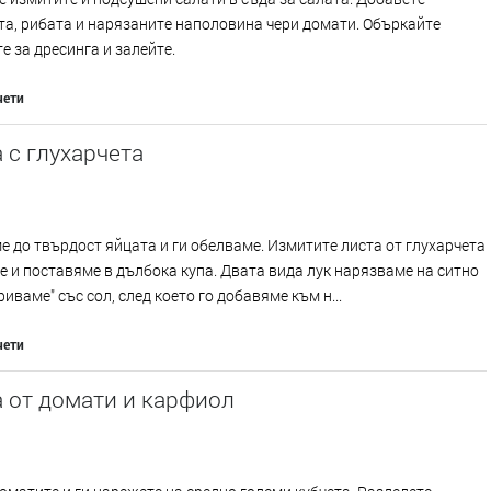
а, рибата и нарязаните наполовина чери домати. Объркайте
е за дресинга и залейте.
чети
 с глухарчета
 до твърдост яйцата и ги обелваме. Измитите листа от глухарчета
 и поставяме в дълбока купа. Двата вида лук нарязваме на ситно
риваме" със сол, след което го добавяме към н...
чети
 от домати и карфиол