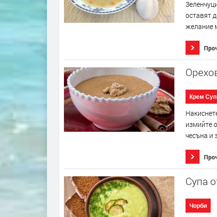
Зеленчуци
оставят д
желание м
Про
Орехо
Крем Суп
Накиснете
измийте о
чесъна и 
Про
Супа о
Чорби