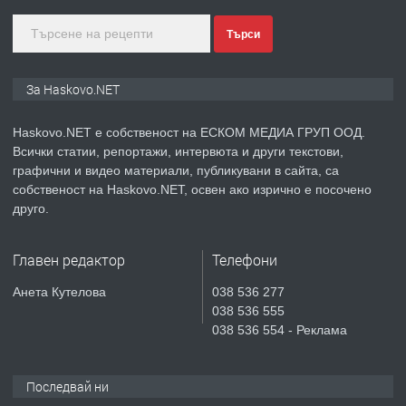
Търси
преди 3 дни
ПРЕДЛАГА
ПРОСТОРЕН ТРИСТАЕН
За Haskovo.NET
АПАРТАМЕНТ В НОВА СГРАДА КВ.
КУБА
Haskovo.NET е собственост на ЕСКОМ МЕДИА ГРУП ООД.
Всички статии, репортажи, интервюта и други текстови,
преди 4 дни
графични и видео материали, публикувани в сайта, са
собственост на Haskovo.NET, освен ако изрично е посочено
ПРЕДЛАГА
Продавам парцел в гр. Хасково кв.
друго.
Хисаря до ток, вода,канализация,
асфалт 0889 537 426
Главен редактор
Телефони
преди 4 дни
Анета Кутелова
038 536 277
038 536 555
ПРЕДЛАГА
СГЛОБЯВАНЕ НА МЕБЕЛИ.
038 536 554 - Реклама
Последвай ни
преди 4 дни