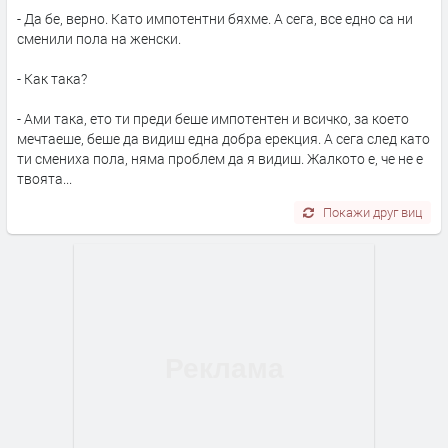
- Да бе, верно. Като импотентни бяхме. А сега, все едно са ни
сменили пола на женски.
- Как така?
- Ами така, ето ти преди беше импотентен и всичко, за което
мечтаеше, беше да видиш една добра ерекция. А сега след като
ти смениха пола, няма проблем да я видиш. Жалкото е, че не е
твоята...
Покажи друг виц