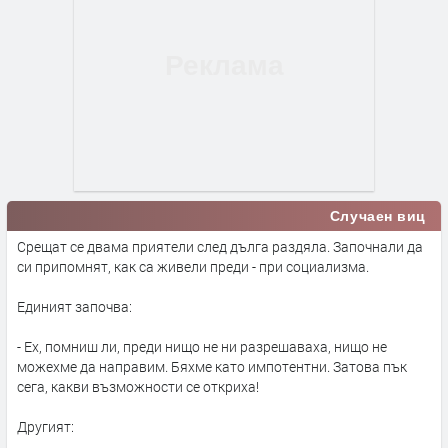
Случаен виц
Срещат се двама приятели след дълга раздяла. Започнали да
си припомнят, как са живели преди - при социализма.
Единият започва:
- Ех, помниш ли, преди нищо не ни разрешаваха, нищо не
можехме да направим. Бяхме като импотентни. Затова пък
сега, какви възможности се откриха!
Другият: