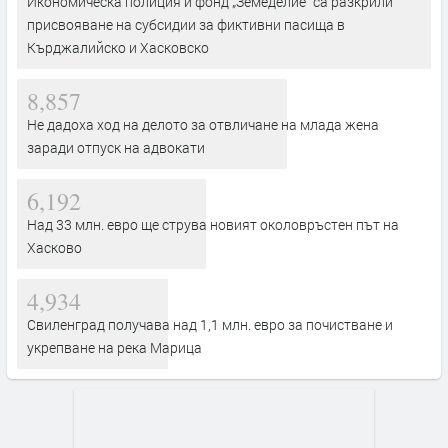
Икономическа полиция и фонд „Земеделие“ са разкрили
присвояване на субсидии за фиктивни пасища в
Кърджалийско и Хасковско
8,857
Не дадоха ход на делото за отвличане на млада жена
заради отпуск на адвокати
6,192
Над 33 млн. евро ще струва новият околовръстен път на
Хасково
4,934
Свиленград получава над 1,1 млн. евро за почистване и
укрепване на река Марица