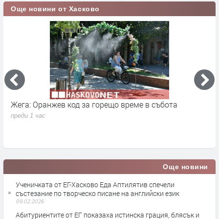
Още новини от Хасково
Жега: Оранжев код за горещо време в събота
Р
преди 1 час
п
Още новини
Ученичката от ЕГ-Хасково Еда Аптилятив спечели
състезание по творческо писане на английски език
09.02.2026
Абитуриентите от ЕГ показаха истинска грация, блясък и