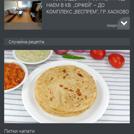
НАЕМ В КВ. „ОРФЕЙ“ – ДО
КОМПЛЕКС „ВЕСПРЕМ“, ГР. ХАСКОВО
преди 2 дни
ПРЕДЛАГА
НАПЪЛНО ОБЗАВЕДЕН И
Случайна рецепта
ОБОРУДВАН ТРИСТАЕН
АПАРТАМЕНТ В ЦЕНТЪРА НА ГР.
ХАСКОВО
преди 3 дни
ПРЕДЛАГА
Давам гараж под наем
преди 3 дни
ПРЕДЛАГА
№4120 Магазин/Офис под наем в кв.
Любен Каравелов, Хасково-близо до
Питки чапати
градската градина!