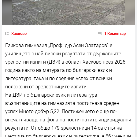
Хасково
1 Коментар
Езикова гимназия „Проф. д-р Асен Златаров“ е
училището с най-високи резултати от държавните
зрелостни изпити (ДЗИ) в област Хасково през 2026
година както на матурата по български език и
литература, така и по средния успех от всички
положени от зрелостниците изпити.
На ДЗИ по български език и литература
възпитаниците на гимназията постигнаха среден
успех Много добър 5,22. Постижението е още по-
впечатляващо на фона на постигнатите индивидуални
резултати. От общо 179 зрелостници 14 са с пълна
шестица по български език и литература, а 66 ученици