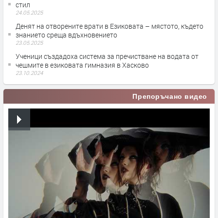
стил
24.05.2025
Денят на отворените врати в Езиковата – мястото, където
знанието среща вдъхновението
23.05.2025
Ученици създадоха система за пречистване на водата от
чешмите в езиковата гимназия в Хасково
23.10.2024
Препоръчано видео