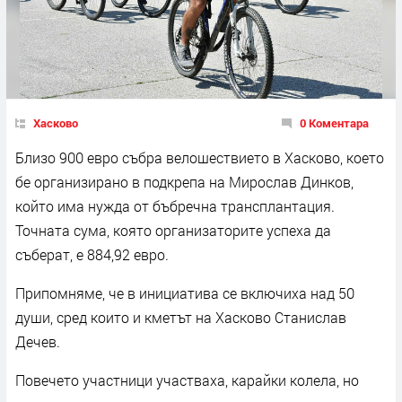
Хасково
0 Коментара
Близо 900 евро събра велошествието в Хасково, което
бе организирано в подкрепа на Мирослав Динков,
който има нужда от бъбречна трансплантация.
Точната сума, която организаторите успеха да
съберат, е 884,92 евро.
Припомняме, че в инициатива се включиха над 50
души, сред които и кметът на Хасково Станислав
Дечев.
Повечето участници участваха, карайки колела, но