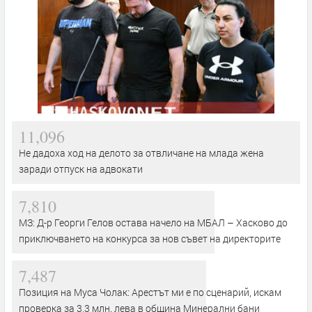
11,096
Не дадоха ход на делото за отвличане на млада жена
заради отпуск на адвокати
7,810
МЗ: Д-р Георги Гелов остава начело на МБАЛ – Хасково до
приключването на конкурса за нов съвет на директорите
7,487
Позиция на Муса Чолак: Арестът ми е по сценарий, искам
проверка за 3,3 млн. лева в община Минерални бани