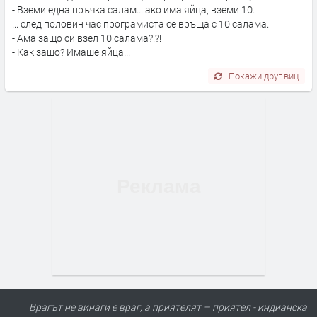
- Вземи една пръчка салам... ако има яйца, вземи 10.
... след половин час програмиста се връща с 10 салама.
- Ама защо си взел 10 салама?!?!
- Как защо? Имаше яйца...
Покажи друг виц
Врагът не винаги е враг, а приятелят – приятел - индианска