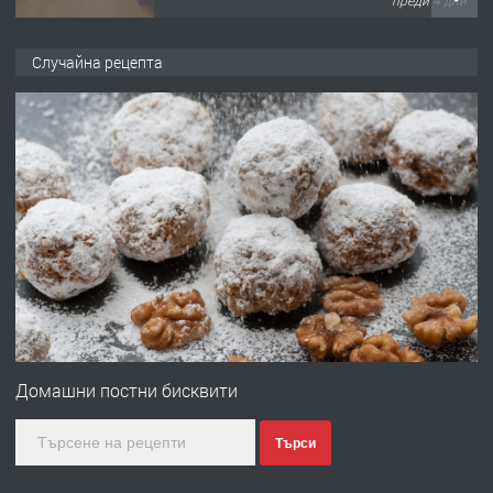
ПРЕДЛАГА
НАПЪЛНО ОБЗАВЕДЕН И
Случайна рецепта
ОБОРУДВАН ТРИСТАЕН
АПАРТАМЕНТ В ЦЕНТЪРА НА ГР.
ХАСКОВО
преди 5 дни
ПРЕДЛАГА
Давам гараж под наем
преди 5 дни
ПРЕДЛАГА
№4120 Магазин/Офис под наем в кв.
Любен Каравелов, Хасково-близо до
Домашни постни бисквити
градската градина!
Търси
преди 5 дни
ПРЕДЛАГА