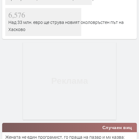
6,576
Над 33 млн. евро ще струва новият околовръстен път на
Хасково
Случаен виц
Жената не един програмист, го праща на пазар и му казва: