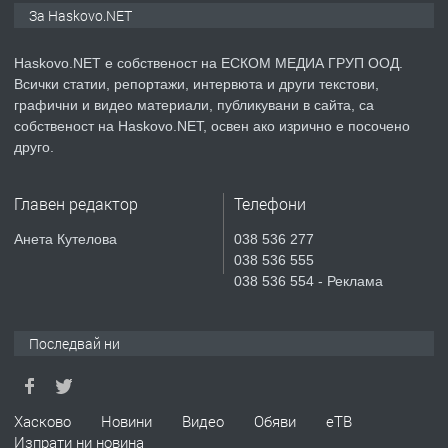
ПРОСТОРЕН ТРИСТАЕН
За Haskovo.NET
АПАРТАМЕНТ В НОВА СГРАДА КВ.
КУБА
Haskovo.NET е собственост на ЕСКОМ МЕДИА ГРУП ООД.
Всички статии, репортажи, интервюта и други текстови,
преди 6 дни
графични и видео материали, публикувани в сайта, са
собственост на Haskovo.NET, освен ако изрично е посочено
ПРЕДЛАГА
Продавам парцел в гр. Хасково кв.
друго.
Хисаря до ток, вода,канализация,
асфалт 0889 537 426
Главен редактор
Телефони
преди 6 дни
Анета Кутелова
038 536 277
038 536 555
ПРЕДЛАГА
СГЛОБЯВАНЕ НА МЕБЕЛИ.
038 536 554 - Реклама
Последвай ни
преди 6 дни
ПРЕДЛАГА
№4119 Едностаен обзаведен
Хасково
Новини
Видео
Обяви
еТВ
апартамент под наем в кв.
Изпрати ни новина