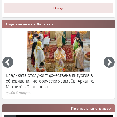
Вход
Още новини от Хасково
Владиката отслужи тържествена литургия в
А
т
обновявания исторически храм „Св. Архангел
к
Михаил“ в Славяново
п
преди 6 минути
Препоръчано видео