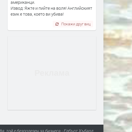
американци.
Извод: Яжте и пийте на воля! Английският
език е това, което ви убива!
Покажи друг виц
а, той е безполезен за бизнеса - Елбърт Хъбард