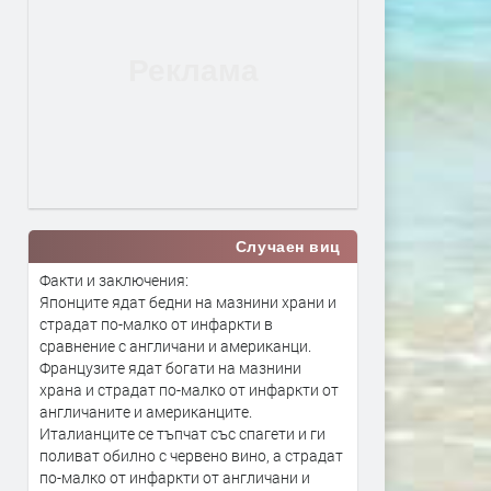
Случаен виц
Факти и заключения:
Японците ядат бедни на мазнини храни и
страдат по-малко от инфаркти в
сравнение с англичани и американци.
Французите ядат богати на мазнини
храна и страдат по-малко от инфаркти от
англичаните и американците.
Италианците се тъпчат със спагети и ги
поливат обилно с червено вино, а страдат
по-малко от инфаркти от англичани и