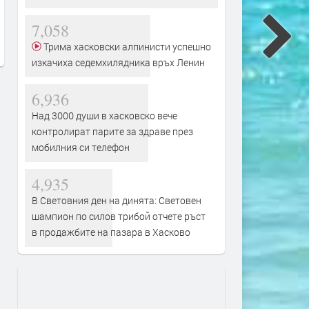
преди 21 часа
преди 21 часа
7,058
Трима хасковски алпинисти успешно
изкачиха седемхилядника връх Ленин
6,936
Над 3000 души в хасковско вече
контролират парите за здраве през
мобилния си телефон
4,935
В Световния ден на динята: Световен
шампион по силов трибой отчете ръст
в продажбите на пазара в Хасково