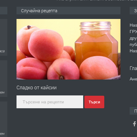
Случайна рецепта
З
Has
ГРУ
дру
пуб
Has
аса
Гл
Ане
Сладко от кайсии
ден
Търси
П
ден