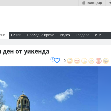
Календар
ини
Обяви
Свободно време
Видео
Градове
eTV
 ден от уикенда
0
0