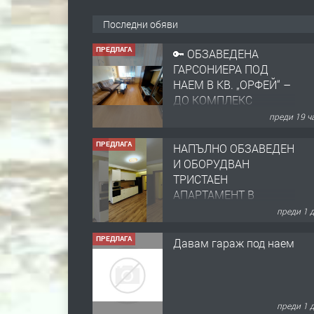
Последни обяви
ПРЕДЛАГА
🔑 ОБЗАВЕДЕНА
ГАРСОНИЕРА ПОД
НАЕМ В КВ. „ОРФЕЙ“ –
ДО КОМПЛЕКС
„ВЕСПРЕМ“, ГР.
преди 19 ч
ХАСКОВО
ПРЕДЛАГА
НАПЪЛНО ОБЗАВЕДЕН
И ОБОРУДВАН
ТРИСТАЕН
АПАРТАМЕНТ В
ЦЕНТЪРА НА ГР.
преди 1 
ХАСКОВО
ПРЕДЛАГА
Давам гараж под наем
преди 1 