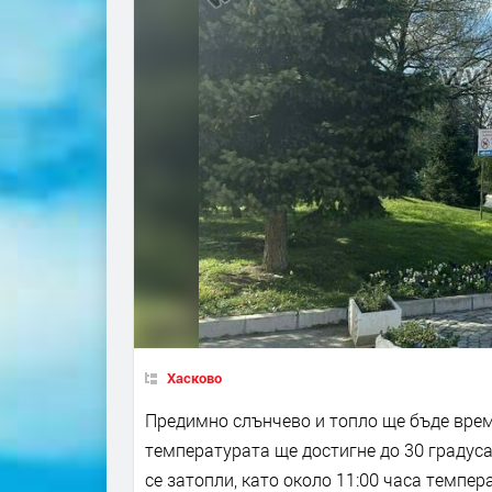
Хасково
Предимно слънчево и топло ще бъде врем
температурата ще достигне до 30 градуса
се затопли, като около 11:00 часа темпер