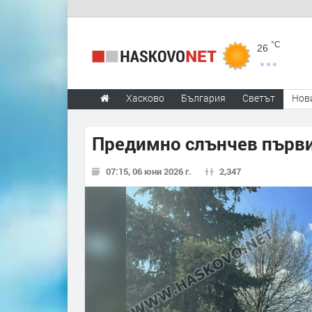
°C
26
Хасково
България
Светът
Нов
Предимно слънчев първи
07:15, 06 юни 2026 г.
2,347