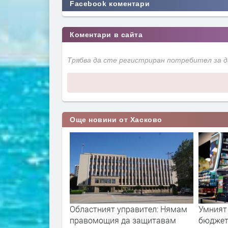
Facebook коментари
Коментари в сайта
Трябва да сте регистриран потребител за 
Още новини от Хасково
 турският водач
Областният управител: Нямам
Умният
та на АМ
правомощия да защитавам
бюджет