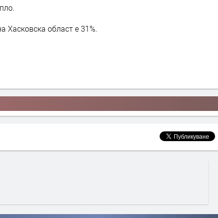
опло.
на Хасковска област е 31%.