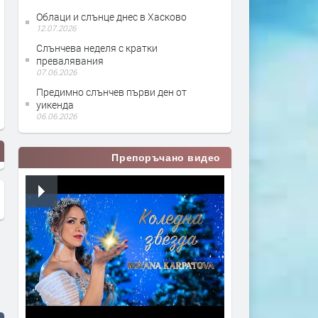
Облаци и слънце днес в Хасково
12.07.2026
Слънчева неделя с кратки
превалявания
07.06.2026
Предимно слънчев първи ден от
уикенда
06.06.2026
Препоръчано видео