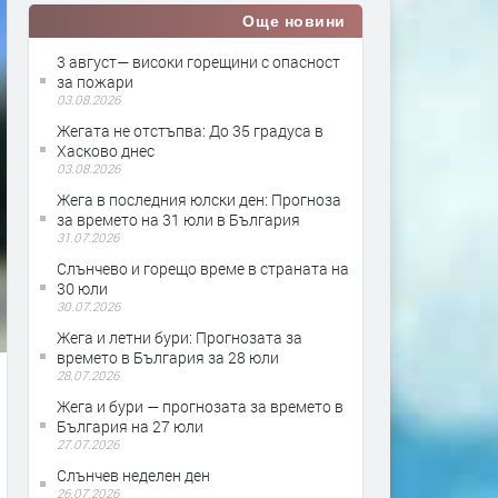
Още новини
3 август— високи горещини с опасност
за пожари
03.08.2026
Жегата не отстъпва: До 35 градуса в
Хасково днес
03.08.2026
Жега в последния юлски ден: Прогноза
за времето на 31 юли в България
31.07.2026
Слънчево и горещо време в страната на
30 юли
30.07.2026
Жега и летни бури: Прогнозата за
времето в България за 28 юли
28.07.2026
Жега и бури — прогнозата за времето в
България на 27 юли
27.07.2026
Слънчев неделен ден
26.07.2026