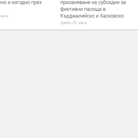
но и изгодно през
присвояване на субсидии за
фиктивни пасища в
Кърджалийско и Хасковско
 часа
преди 21 часа