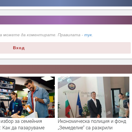
да можете да коментирате. Правилата -
тук
.
Вход
 избор за семейния
Икономическа полиция и фонд
: Как да пазаруваме
„Земеделие“ са разкрили