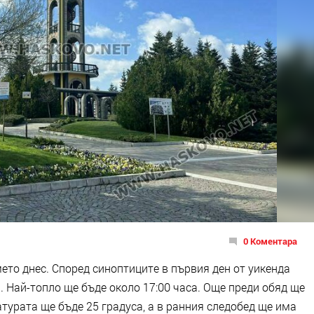
0 Коментара
ето днес. Според синоптиците в първия ден от уикенда
. Най-топло ще бъде около 17:00 часа. Още преди обяд ще
атурата ще бъде 25 градуса, а в ранния следобед ще има