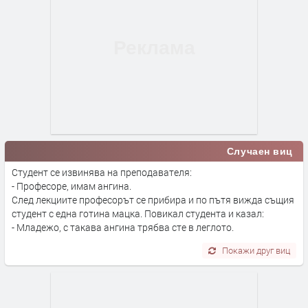
Случаен виц
Студент се извинява на преподавателя:
- Професоре, имам ангина.
След лекциите професорът се прибира и по пътя вижда същия
студент с една готина мацка. Повикал студента и казал:
- Младежо, с такава ангина трябва сте в леглото.
Покажи друг виц