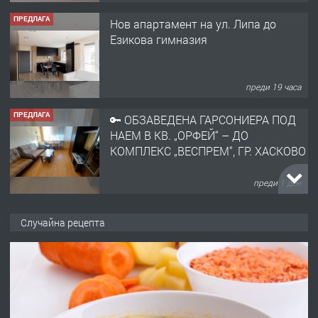
ПРЕДЛАГА
🔑 ОБЗАВЕДЕНА ГАРСОНИЕРА ПОД
НАЕМ В КВ. „ОРФЕЙ“ – ДО
КОМПЛЕКС „ВЕСПРЕМ“, ГР. ХАСКОВО
преди 1 ден
ПРЕДЛАГА
НАПЪЛНО ОБЗАВЕДЕН И
ОБОРУДВАН ТРИСТАЕН
АПАРТАМЕНТ В ЦЕНТЪРА НА ГР.
ХАСКОВО
преди 2 дни
ПРЕДЛАГА
Давам гараж под наем
Случайна рецепта
преди 2 дни
ПРЕДЛАГА
№4120 Магазин/Офис под наем в кв.