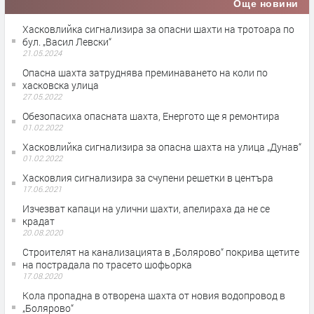
Още новини
Хасковлийка сигнализира за опасни шахти на тротоара по
бул. „Васил Левски“
21.05.2024
Опасна шахта затруднява преминаването на коли по
хасковска улица
27.05.2022
Обезопасиха опасната шахта, Енергото ще я ремонтира
01.02.2022
Хасковлийка сигнализира за опасна шахта на улица „Дунав“
01.02.2022
Хасковлия сигнализира за счупени решетки в центъра
17.06.2021
Изчезват капаци на улични шахти, апелираха да не се
крадат
20.08.2020
Строителят на канализацията в „Болярово“ покрива щетите
на пострадала по трасето шофьорка
17.08.2020
Кола пропадна в отворена шахта от новия водопровод в
„Болярово“