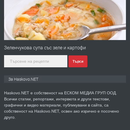
Любен Каравелов, Хасково-близо до
градската градина!
преди 3 дни
ПРЕДЛАГА
ПРОСТОРЕН ТРИСТАЕН
АПАРТАМЕНТ В НОВА СГРАДА КВ.
Зеленчукова супа със зеле и картофи
КУБА
Търси
преди 3 дни
ПРЕДЛАГА
Продавам парцел в гр. Хасково кв.
За Haskovo.NET
Хисаря до ток, вода,канализация,
асфалт 0889 537 426
Haskovo.NET е собственост на ЕСКОМ МЕДИА ГРУП ООД.
Всички статии, репортажи, интервюта и други текстови,
преди 3 дни
графични и видео материали, публикувани в сайта, са
собственост на Haskovo.NET, освен ако изрично е посочено
ПРЕДЛАГА
СГЛОБЯВАНЕ НА МЕБЕЛИ.
друго.