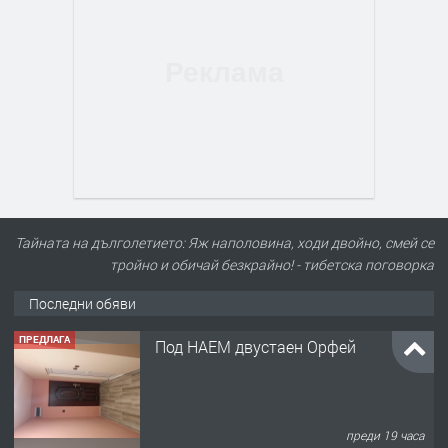
Тайната на дълголетието: Яж наполовина, ходи двойно, смей се
тройно и обичай безкрайно! - тибетска поговорка
Последни обяви
ПРЕДЛАГА
Нов апартамент на ул. Липа до
Езикова гимназия
преди 19 часа