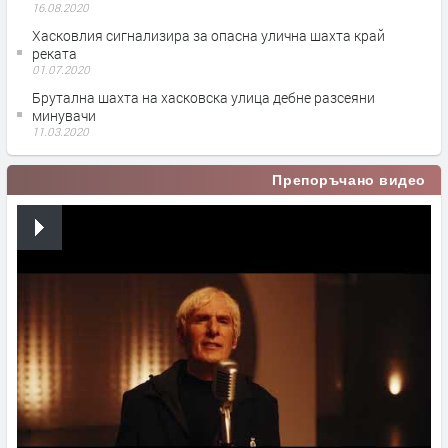
16.08.2020
Хасковлия сигнализира за опасна улична шахта край
реката
01.07.2020
Брутална шахта на хасковска улица дебне разсеяни
минувачи
11.03.2020
Препоръчано видео