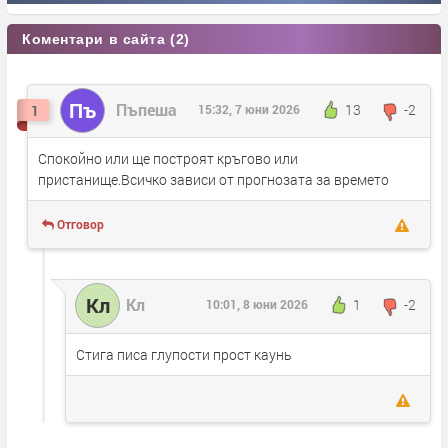
Коментари в сайта (2)
Пъ
Пъпеша
13
-2
1
15:32, 7 юни 2026
Спокойно или ще построят кръгово или
пристанище.Всичко зависи от прогнозата за времето
Отговор
Кл
Кл
1
-2
10:01, 8 юни 2026
Стига писа глупости прост каунь