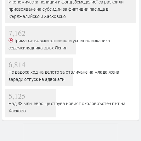
Икономическа полиция и фонд „Земеделие“ са разкрили
присвояване на субсидии за фиктивни пасища в
Кърджалийско и Хасковско
7,162
Трима хасковски алпинисти успешно изкачиха
седемхилядника връх Ленин
6,814
Не дадоха ход на делото за отвличане на млада жена
заради отпуск на адвокати
5,125
Над 33 млн. евро ще струва новият околовръстен път на
Хасково