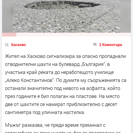
Хасково
2 Коментара
Жител на Хасково сигнализира за опасно пропаднали
отводнителни шахти на булевард „България“, в
участъка край реката до неработещото училище
„Алеко Константинов“. По думите му съоръженията са
останали значително под нивото на асфалта, който
през годините е бил полаган на пластове. На място
две от шахтите се намират приблизително с десет
сантиметра под уличната настилка.
Мъжът разказва, че преди време преминал с
автомобила си през участъка, без да предполага за