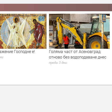
ляма част от Асеновград
60-годишен мъж загина при
ново без водоподаване днес
пожар в Тополово
еди 3 дни
преди 4 дни