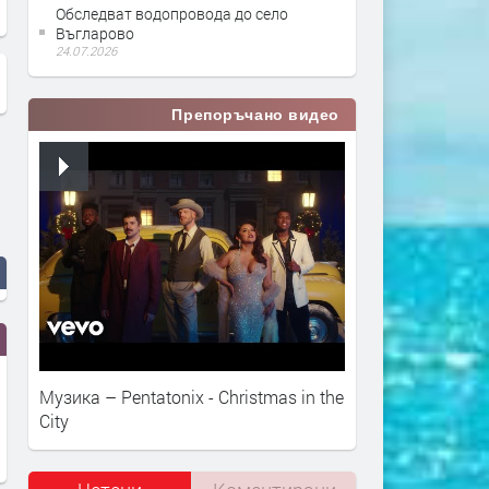
Обследват водопровода до село
Въгларово
24.07.2026
Препоръчано видео
Музика – Pentatonix - Christmas in the
City