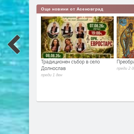
Още новини от Асеновград
ен събор в село
Преображение Господне е!
Го
в
от
преди 2 дни
пр