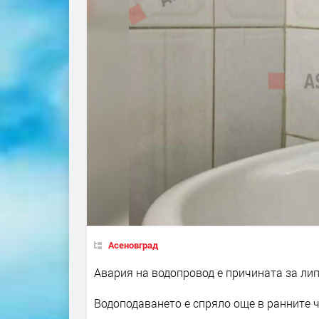
Асеновград
Авария на водопровод е причината за лип
Водоподаването е спряло още в ранните ч