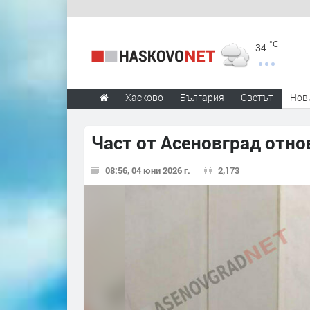
°C
34
Хасково
България
Светът
Нов
Част от Асеновград отно
08:56, 04 юни 2026 г.
2,173