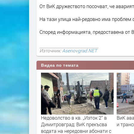
От ВиК дружеството посочват, че аварията
На тази улица най-редовно има проблем 
Според информацията, предоставена от В
Източник:
Asenovgrad.NET
Видеа по темата
 в кв. „Изток 2“ в
ВиК авария доведе до безводие
775
ад: ВиК прекъсва
и транспортен хаос в Хасково
"Ви
нередовни абонати с