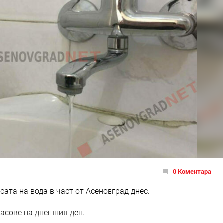
0 Коментара
сата на вода в част от Асеновград днес.
асове на днешния ден.