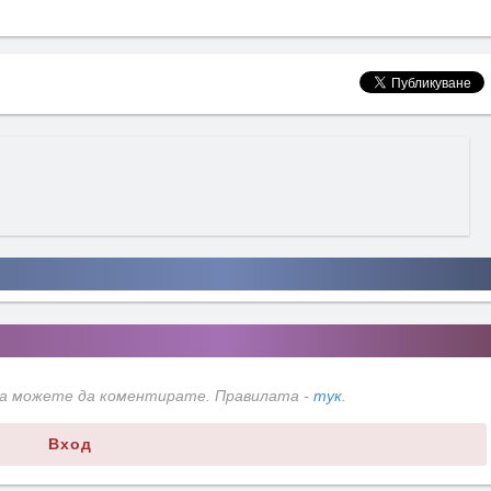
да можете да коментирате. Правилата -
тук
.
Вход