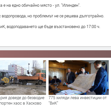
 е на едно обичайно място - ул. "Илинден".
с водопровода, но проблемът не се решева дълготрайно.
иК, водоподаването ще бъде възстановено до 17:00 ч.
 хиляди лева инвестиции от
Със съдия-изпълнител "ВиК" 
К"
си събира дълговете