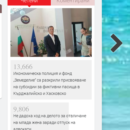
Четени
Коментирани
РИОСВ – Пловдив даде
Поетапно премахват
13,666
указания на община
опасни дървета в А
Асеновград да въведе засилени
Икономическа полиция и фонд
преди 1 седмица
противопожарни мерки заради
„Земеделие“ са разкрили присвояване
горещините
на субсидии за фиктивни пасища в
преди 5 дни
Кърджалийско и Хасковско
9,806
Не дадоха ход на делото за отвличане
на млада жена заради отпуск на
адвокати