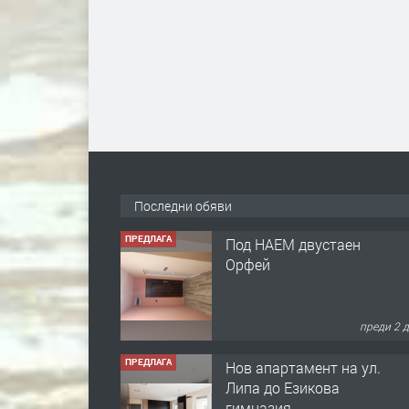
ПРЕДЛАГА
Под НАЕМ двустаен
Орфей
Последни обяви
преди 2 
ПРЕДЛАГА
Нов апартамент на ул.
Липа до Езикова
гимназия
преди 2 
ПРЕДЛАГА
🔑 ОБЗАВЕДЕНА
ГАРСОНИЕРА ПОД