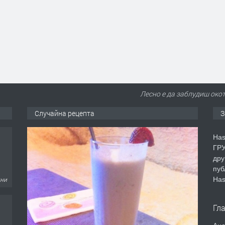
Лесно е да заблудиш окот
Случайна рецепта
З
дни
Has
ГРУ
дру
пуб
Has
дни
Гл