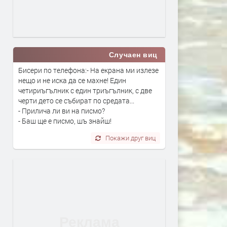
Случаен виц
Бисери по телефона:- На екрана ми излезе
нещо и не иска да се махне! Един
четириъгълник с един триъгълник, с две
черти дето се събират по средата...
- Прилича ли ви на писмо?
- Баш ще е писмо, шъ знайш!
Покажи друг виц