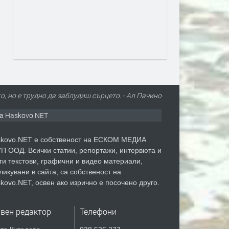
о, но е трудно да заблудиш сърцето. - Ал Пачино
а Haskovo.NET
kovo.NET е собственост на ЕСКОМ МЕДИА
П ООД. Всички статии, репортажи, интервюта и
ги текстови, графични и видео материали,
ликувани в сайта, са собственост на
kovo.NET, освен ако изрично е посочено друго.
авен редактор
Телефони