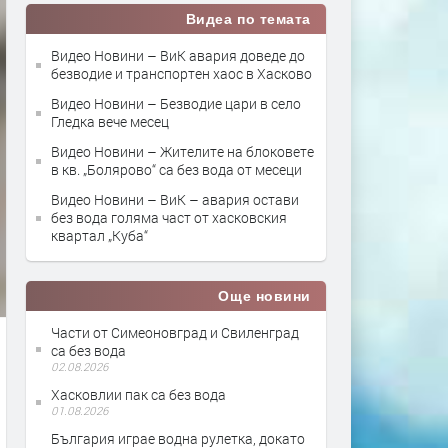
Видеа по темата
Видео Новини – ВиК авария доведе до
безводие и транспортен хаос в Хасково
Видео Новини – Безводие цари в село
Гледка вече месец
Видео Новини – Жителите на блоковете
в кв. „Болярово“ са без вода от месеци
Видео Новини – ВиК – авария остави
без вода голяма част от хасковския
квартал „Куба“
Още новини
Части от Симеоновград и Свиленград
са без вода
02.08.2026
Хасковлии пак са без вода
01.08.2026
България играе водна рулетка, докато