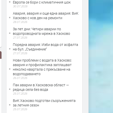
Европа се бори с климатичния шок
30.07.2026
Авария, авария и още една авария: ВиК
Хасково с нов ден на ремонти
28.07.2026
За пет дни: Четири аварии по
водопроводната мрежа в Хасково
27.07.2026
Поредна авария: Изби вода от асфалта
на бул. „Съединение“
27.07.2026
Нови проблеми с водата в Хасково:
авария и профилактика заплашват
няколко квартала с прекъсване на
водоподаването
26.07.2026
Пак аварии в Хасковска област —
редица села без вода
25.07.2026
ще
Безводие цари в село Гледка
Жителите на блоковет
ВиК Хасково подготви съоръженията
вече месец
„Болярово“ са без вод
за летния сезон
25.07.2026
месеци