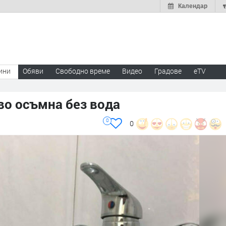
Календар
ини
Обяви
Свободно време
Видео
Градове
eTV
во осъмна без вода
0
0