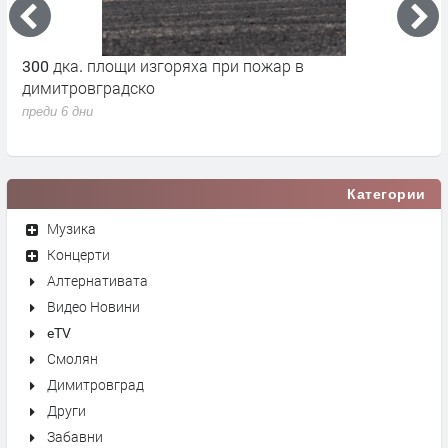
300 дка. площи изгоряха при пожар в
О
димитровградско
м
преди 6 дни
п
Категории
Музика
Концерти
Алтернативата
Видео Новини
eTV
Смолян
Димитровград
Други
Забавни