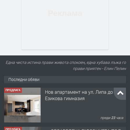
Една чиста истина прави живота спокоен, една хубава лъжа го
прави приятен - Елин Пелин
Последни обяви
ПРЕДЛАГА
Нов апартамент на ул. Липа до
Езикова гимназия
преди 23 часа
ПРЕДЛАГА