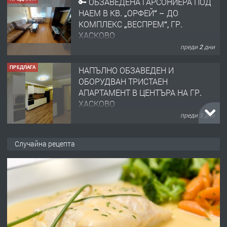
🔑 ОБЗАВЕДЕНА ГАРСОНИЕРА ПОД
НАЕМ В КВ. „ОРФЕЙ“ – ДО
КОМПЛЕКС „ВЕСПРЕМ“, ГР.
ХАСКОВО
преди 2 дни
ПРЕДЛАГА
НАПЪЛНО ОБЗАВЕДЕН И
ОБОРУДВАН ТРИСТАЕН
АПАРТАМЕНТ В ЦЕНТЪРА НА ГР.
ХАСКОВО
преди 3 дни
ПРЕДЛАГА
Давам гараж под наем
Случайна рецепта
преди 3 дни
ПРЕДЛАГА
№4120 Магазин/Офис под наем в
кв. Любен Каравелов, Хасково-близо