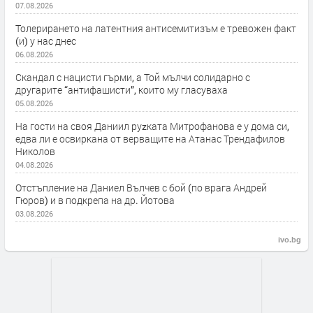
07.08.2026
Толерирането на латентния антисемитизъм е тревожен факт
(и) у нас днес
06.08.2026
Скандал с нацисти гърми, а Той мълчи солидарно с
другарите “антифашисти”, които му гласуваха
05.08.2026
На гости на своя Даниил руzката Митрофанова е у дома си,
едва ли е освиркана от верващите на Атанас Трендафилов
Николов
04.08.2026
Отстъпление на Даниел Вълчев с бой (по врага Андрей
Гюров) и в подкрепа на др. Йотова
03.08.2026
ivo.bg