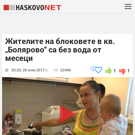
Жителите на блоковете в кв.
„Болярово“ са без вода от
месеци
0
20:20, 28 юни 2017 г.
22498
1
1