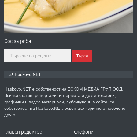
до градската градина!
преди 3 дни
ПРЕДЛАГА
ПРОСТОРЕН ТРИСТАЕН
АПАРТАМЕНТ В НОВА СГРАДА КВ.
Сос за риба
КУБА
Търси
преди 4 дни
ПРЕДЛАГА
Продавам парцел в гр. Хасково кв.
За Haskovo.NET
Хисаря до ток, вода,канализация,
асфалт 0889 537 426
Haskovo.NET е собственост на ЕСКОМ МЕДИА ГРУП ООД.
Всички статии, репортажи, интервюта и други текстови,
преди 4 дни
графични и видео материали, публикувани в сайта, са
собственост на Haskovo.NET, освен ако изрично е посочено
ПРЕДЛАГА
СГЛОБЯВАНЕ НА МЕБЕЛИ.
друго.
Главен редактор
Телефони