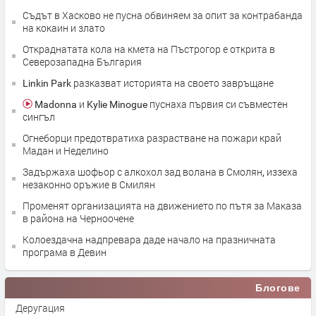
Съдът в Хасково не пусна обвиняем за опит за контрабанда
на кокаин и злато
Откраднатата кола на кмета на Пъстрогор е открита в
Северозападна България
Linkin Park разказват историята на своето завръщане
Madonna и Kylie Minogue пуснаха първия си съвместен
сингъл
Огнеборци предотвратиха разрастване на пожари край
Мадан и Неделино
Задържаха шофьор с алкохол зад волана в Смолян, иззеха
незаконно оръжие в Смилян
Променят организацията на движението по пътя за Маказа
в района на Черноочене
Колоездачна надпревара даде начало на празничната
програма в Девин
Блогове
Деругация