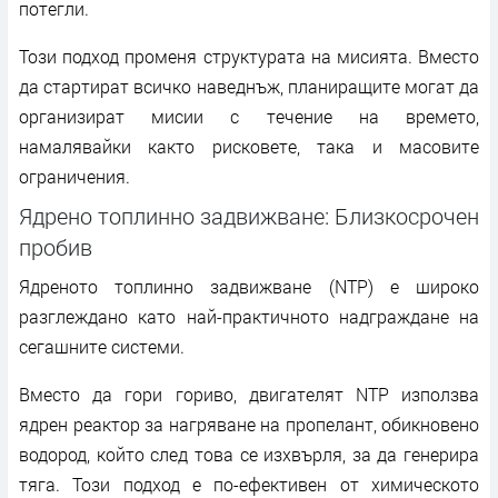
потегли.
Този подход променя структурата на мисията. Вместо
да стартират всичко наведнъж, планиращите могат да
организират мисии с течение на времето,
намалявайки както рисковете, така и масовите
ограничения.
Ядрено топлинно задвижване: Близкосрочен
пробив
Ядреното топлинно задвижване (NTP) е широко
разглеждано като най-практичното надграждане на
сегашните системи.
Вместо да гори гориво, двигателят NTP използва
ядрен реактор за нагряване на пропелант, обикновено
водород, който след това се изхвърля, за да генерира
тяга. Този подход е по-ефективен от химическото