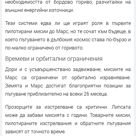
необходимостта от бордово гориво, разчитайки на
външни енергийни източници.
Тези системи едва ли ще играят роля в първите
пилотирани мисии до Марс, но те сочат към бъдеще, в
което пътуването в дълбокия космос става по-бързо и
по-малко ограничено от горивото.
Времеви и орбитални ограничения
Дори и с усъвършенствано задвижване, мисиите на
Марс са ограничени от орбитално изравняване.
Земята и Марс достигат благоприятни позиции за
пътуване приблизително на всеки 26 месеца.
Прозорците за изстрелване са критични. Липсата
може да забави мисията с години. Товарните мисии,
пилотираните изстрелвания и обратните пътувания
зависят от точното време.