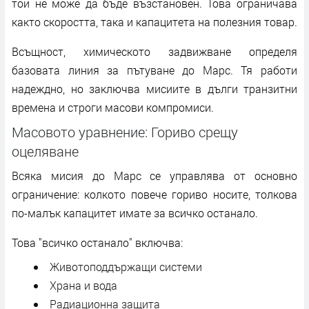
той не може да бъде възстановен. Това ограничава
както скоростта, така и капацитета на полезния товар.
Всъщност, химическото задвижване определя
базовата линия за пътуване до Марс. Тя работи
надеждно, но заключва мисиите в дълги транзитни
времена и строги масови компромиси.
Масовото уравнение: Гориво срещу
оцеляване
Всяка мисия до Марс се управлява от основно
ограничение: колкото повече гориво носите, толкова
по-малък капацитет имате за всичко останало.
Това "всичко останало" включва:
Животоподдържащи системи
Храна и вода
Радиационна защита