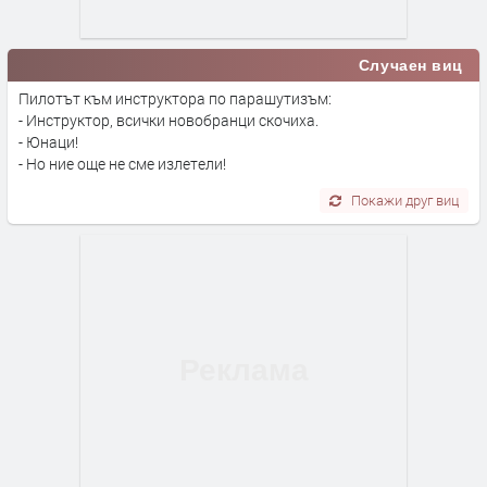
Случаен виц
Пилотът към инструктора по парашутизъм:
- Инструктор, всички новобранци скочиха.
- Юнаци!
- Но ние още не сме излетели!
Покажи друг виц