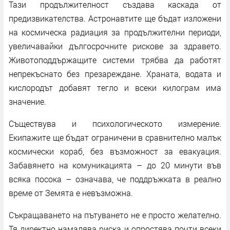
Тази продължителност създава каскада от
предизвикателства. Астронавтите ще бъдат изложени
на космическа радиация за продължителни периоди,
увеличавайки дългосрочните рискове за здравето.
Животоподдържащите системи трябва да работят
непрекъснато без презареждане. Храната, водата и
кислородът добавят тегло и всеки килограм има
значение.
Съществува и психологическото измерение.
Екипажите ще бъдат ограничени в сравнително малък
космически кораб, без възможност за евакуация.
Забавянето на комуникацията – до 20 минути във
всяка посока – означава, че поддръжката в реално
време от Земята е невъзможна.
Съкращаването на пътуването не е просто желателно.
Тя директно намалява риска и опростява почти всеки