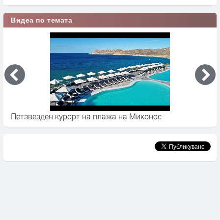
Видеа по темата
Петзвезден курорт на плажа на Миконос
K