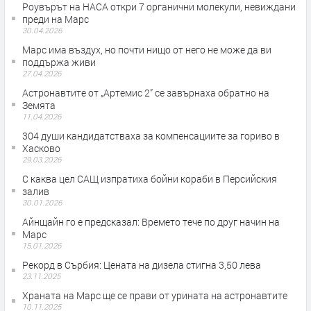
Роувърът на НАСА откри 7 органични молекули, невиждани
преди на Марс
30.04.2026
Марс има въздух, но почти нищо от него не може да ви
поддържа живи
27.04.2026
Астронавтите от „Артемис 2” се завърнаха обратно на
Земята
11.04.2026
304 души кандидатстваха за компенсациите за гориво в
Хасково
29.03.2026
С каква цел САЩ изпратиха бойни кораби в Персийския
залив
30.01.2026
Айнщайн го е предсказал: Времето тече по друг начин на
Марс
15.01.2026
Рекорд в Сърбия: Цената на дизела стигна 3,50 лева
23.11.2025
Храната на Марс ще се прави от урината на астронавтите
10.11.2025