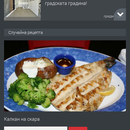
градската градина!
преди 1 ден
ПРЕДЛАГА
ПРОСТОРЕН ТРИСТАЕН
Случайна рецепта
АПАРТАМЕНТ В НОВА СГРАДА КВ.
КУБА
преди 2 дни
ПРЕДЛАГА
Продавам парцел в гр. Хасково кв.
Хисаря до ток, вода,канализация,
асфалт 0889 537 426
преди 2 дни
ПРЕДЛАГА
СГЛОБЯВАНЕ НА МЕБЕЛИ.
Калкан на скара