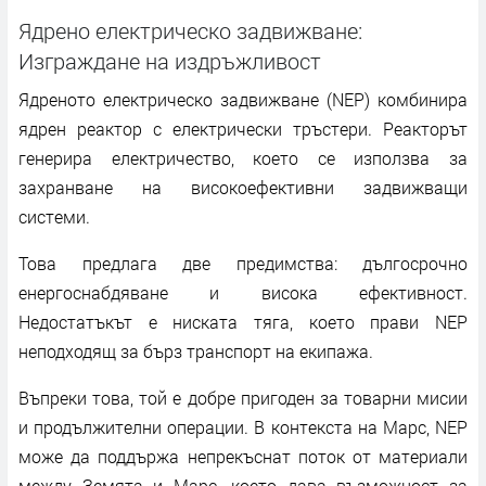
Ядрено електрическо задвижване:
Изграждане на издръжливост
Ядреното електрическо задвижване (NEP) комбинира
ядрен реактор с електрически тръстери. Реакторът
генерира електричество, което се използва за
захранване на високоефективни задвижващи
системи.
Това предлага две предимства: дългосрочно
енергоснабдяване и висока ефективност.
Недостатъкът е ниската тяга, което прави NEP
неподходящ за бърз транспорт на екипажа.
Въпреки това, той е добре пригоден за товарни мисии
и продължителни операции. В контекста на Марс, NEP
може да поддържа непрекъснат поток от материали
между Земята и Марс, което дава възможност за