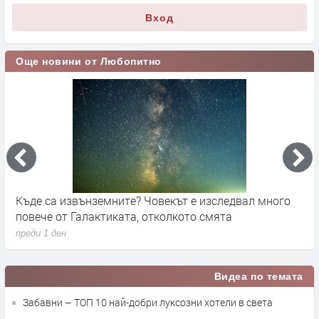
Вход
Още новини от Любопитно
Къде са извънземните? Човекът е изследвал много
К
повече от Галактиката, отколкото смята
р
преди 1 ден
п
Видеа по темата
Забавни – ТОП 10 най-добри луксозни хотели в света