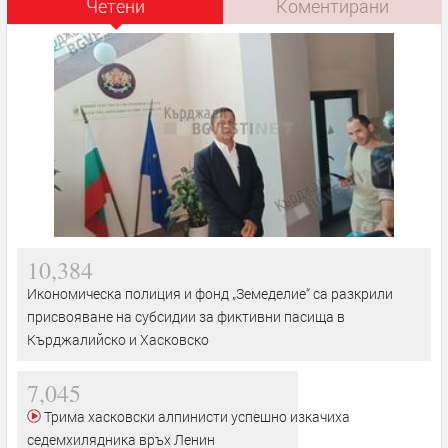
Четени
Коментирани
10,384
Икономическа полиция и фонд „Земеделие“ са разкрили
присвояване на субсидии за фиктивни пасища в
Кърджалийско и Хасковско
7,045
Трима хасковски алпинисти успешно изкачиха
седемхилядника връх Ленин