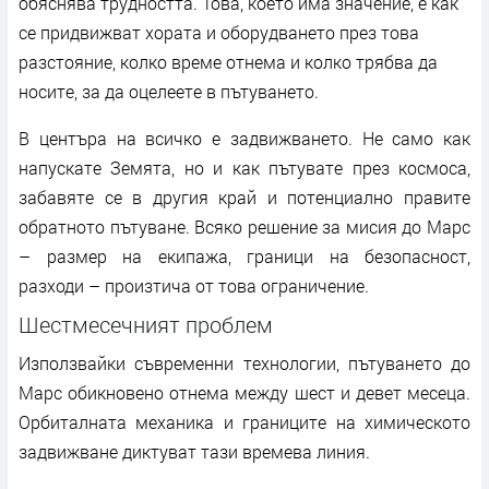
обяснява трудността. Това, което има значение, е как
се придвижват хората и оборудването през това
разстояние, колко време отнема и колко трябва да
носите, за да оцелеете в пътуването.
В центъра на всичко е задвижването. Не само как
напускате Земята, но и как пътувате през космоса,
забавяте се в другия край и потенциално правите
обратното пътуване. Всяко решение за мисия до Марс
– размер на екипажа, граници на безопасност,
разходи – произтича от това ограничение.
Шестмесечният проблем
Използвайки съвременни технологии, пътуването до
Марс обикновено отнема между шест и девет месеца.
Орбиталната механика и границите на химическото
задвижване диктуват тази времева линия.