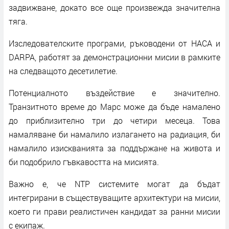
задвижване, докато все още произвежда значителна
тяга.
Изследователските програми, ръководени от НАСА и
DARPA, работят за демонстрационни мисии в рамките
на следващото десетилетие.
Потенциалното въздействие е значително.
Транзитното време до Марс може да бъде намалено
до приблизително три до четири месеца. Това
намаляване би намалило излагането на радиация, би
намалило изискванията за поддържане на живота и
би подобрило гъвкавостта на мисията.
Важно е, че NTP системите могат да бъдат
интегрирани в съществуващите архитектури на мисии,
което ги прави реалистичен кандидат за ранни мисии
с екипаж.