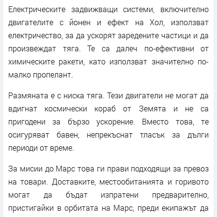
Електрическите задвижващи системи, включително
двигателите с йонен и ефект на Хол, използват
електричество, за да ускорят заредените частици и да
произвеждат тяга. Те са далеч по-ефективни от
химическите ракети, като използват значително по-
малко пропелант.
Размяната е с ниска тяга. Тези двигатели не могат да
вдигнат космически кораб от Земята и не са
пригодени за бързо ускорение. Вместо това, те
осигуряват бавен, непрекъснат тласък за дълги
периоди от време.
За мисии до Марс това ги прави подходящи за превоз
на товари. Доставките, местообитанията и горивото
могат да бъдат изпратени предварително,
пристигайки в орбитата на Марс, преди екипажът да