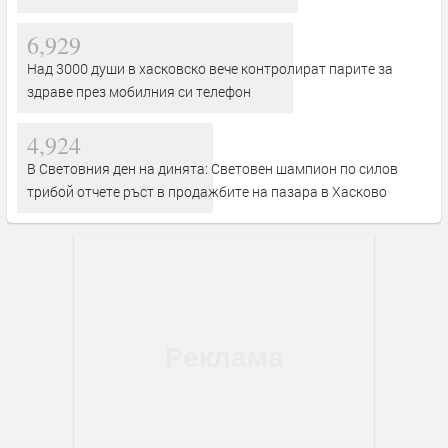
6,929
Над 3000 души в хасковско вече контролират парите за
здраве през мобилния си телефон
4,924
В Световния ден на динята: Световен шампион по силов
трибой отчете ръст в продажбите на пазара в Хасково