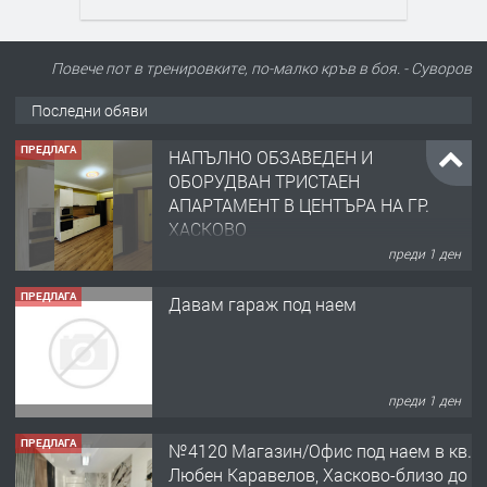
Повече пот в тренировките, по-малко кръв в боя. - Суворов
Последни обяви
ПРЕДЛАГА
НАПЪЛНО ОБЗАВЕДЕН И
ОБОРУДВАН ТРИСТАЕН
АПАРТАМЕНТ В ЦЕНТЪРА НА ГР.
ХАСКОВО
преди 1 ден
ПРЕДЛАГА
Давам гараж под наем
преди 1 ден
ПРЕДЛАГА
№4120 Магазин/Офис под наем в кв.
Любен Каравелов, Хасково-близо до