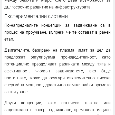
дългосрочно развитие на инфраструктурата.
Експериментални системи
По-напредналите концепции за задвижване са в
процес на проучване, въпреки че те остават в ранен
етап.
Двигателите, базирани на плазма, имат за цел да
предложат регулируема производителност, като
потенциално преодоляват разликата между тяга и
ефективност. Фюжън задвижването, ако бъде
постигнато, може да осигури изключително висока
енергийна мощност, драстично намалявайки времето
за пътуване.
Други концепции, като слънчеви платна или
задвижвано с лазер задвижване, премахват изцяло