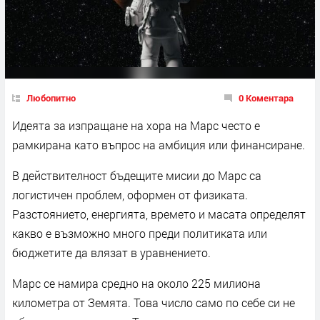
Любопитно
0 Коментара
Идеята за изпращане на хора на Марс често е
рамкирана като въпрос на амбиция или финансиране.
В действителност бъдещите мисии до Марс са
логистичен проблем, оформен от физиката.
Разстоянието, енергията, времето и масата определят
какво е възможно много преди политиката или
бюджетите да влязат в уравнението.
Марс се намира средно на около 225 милиона
километра от Земята. Това число само по себе си не