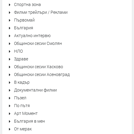
Спортна зона
Филми трейлъри / Реклами
Първомай
България
Актуално интервю
Общински сесии Смолян
НЛО
Здраве
Общински сесии Хасково
Общински сесии Асеновград
В кадър
Документални филми
Пъзел
По пътя
Арт Момент
България в мен
От мерак