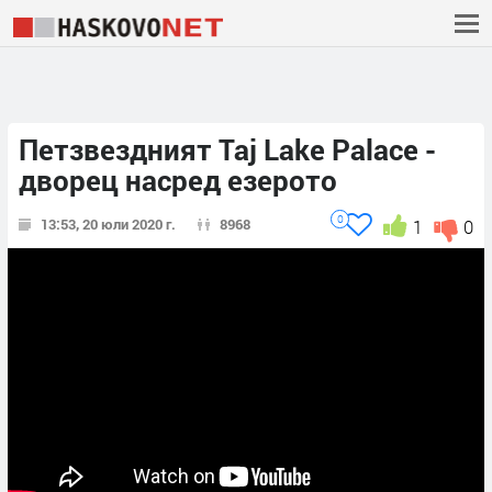
Петзвездният Taj Lake Palace -
дворец насред езерото
0
13:53, 20 юли 2020 г.
8968
1
0