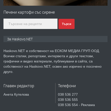
ПРЕДЛАГА
№4120 Магазин/Офис под наем в кв.
Любен Каравелов, Хасково-близо до
Печени картофи със сирене
градската градина!
Търси
преди 3 дни
ПРЕДЛАГА
ПРОСТОРЕН ТРИСТАЕН
За Haskovo.NET
АПАРТАМЕНТ В НОВА СГРАДА КВ.
КУБА
Haskovo.NET е собственост на ЕСКОМ МЕДИА ГРУП ООД.
Всички статии, репортажи, интервюта и други текстови,
преди 4 дни
графични и видео материали, публикувани в сайта, са
собственост на Haskovo.NET, освен ако изрично е посочено
ПРЕДЛАГА
Продавам парцел в гр. Хасково кв.
друго.
Хисаря до ток, вода,канализация,
асфалт 0889 537 426
Главен редактор
Телефони
преди 4 дни
Анета Кутелова
038 536 277
038 536 555
ПРЕДЛАГА
СГЛОБЯВАНЕ НА МЕБЕЛИ.
038 536 554 - Реклама