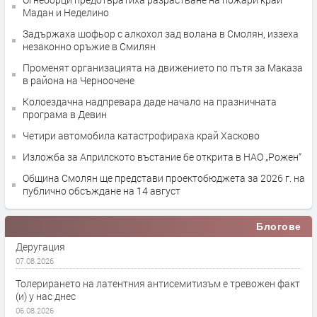
Мадан и Неделино
Задържаха шофьор с алкохол зад волана в Смолян, иззеха
незаконно оръжие в Смилян
Променят организацията на движението по пътя за Маказа
в района на Черноочене
Колоездачна надпревара даде начало на празничната
програма в Девин
Четири автомобила катастрофираха край Хасково
Изложба за Априлското въстание бе открита в НАО „Рожен“
Община Смолян ще представи проектобюджета за 2026 г. на
публично обсъждане на 14 август
Блогове
Деругация
07.08.2026
Толерирането на латентния антисемитизъм е тревожен факт
(и) у нас днес
06.08.2026