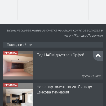
Всеки ласкател живее за сметка на някой, който се вслушва в
него. - Жан дьо Лафонтен
Последни обяви
ПРЕДЛАГА
Под НАЕМ двустаен Орфей
преди 21 часа
ПРЕДЛАГА
Нов апартамент на ул. Липа до
Езикова гимназия