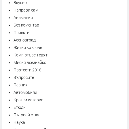
Вкусно
Направи сам
Анимации
Без коментар
Проекти
Асеновград
Житни кръгове
Компютърен свят
Мисия всезнайко
Протести 2018
Въпросите
Перник
Автомобили
Кратки истории
Етюди
Пътувай с нас
Наука