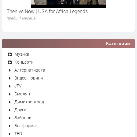
Then vs Now | USA for Africa Legends
К
преди 4 месеца
п
Категории
Музика
Концерти
Алтернативата
Видео Новини
eTV
Смолян
Димитровград
Други
Забавни
Без формат
TED