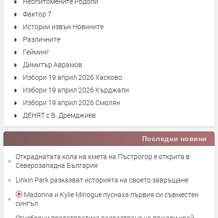
Неопитомените Родопи
Фактор 7
Истории извън Новините
Различните
Гейминг
Димитър Аврамов
Избори 19 април 2026 Хасково
Избори 19 април 2026 Кърджали
Избори 19 април 2026 Смолян
ДЕНЯТ с В. Дремджиев
Последни новини
Откраднатата кола на кмета на Пъстрогор е открита в
Северозападна България
Linkin Park разказват историята на своето завръщане
Madonna и Kylie Minogue пуснаха първия си съвместен
сингъл
Огнеборци предотвратиха разрастване на пожари край