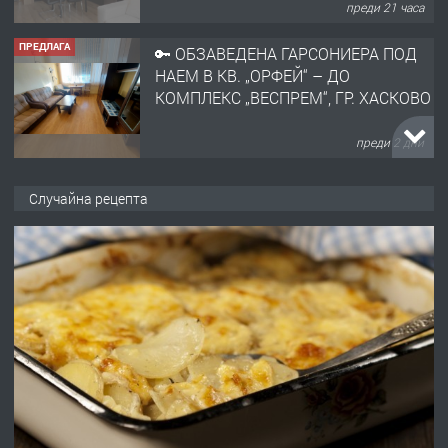
преди 21 часа
ПРЕДЛАГА
🔑 ОБЗАВЕДЕНА ГАРСОНИЕРА ПОД
НАЕМ В КВ. „ОРФЕЙ“ – ДО
КОМПЛЕКС „ВЕСПРЕМ“, ГР. ХАСКОВО
преди 2 дни
ПРЕДЛАГА
НАПЪЛНО ОБЗАВЕДЕН И
Случайна рецепта
ОБОРУДВАН ТРИСТАЕН
АПАРТАМЕНТ В ЦЕНТЪРА НА ГР.
ХАСКОВО
преди 3 дни
ПРЕДЛАГА
Давам гараж под наем
преди 3 дни