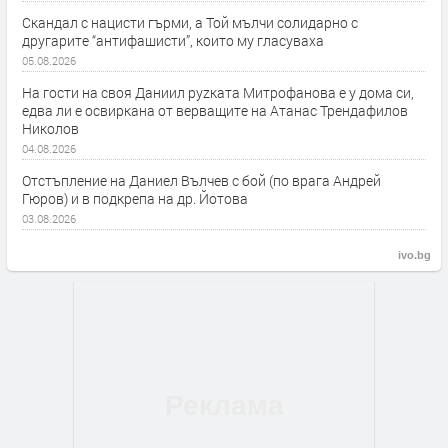
Скандал с нацисти гърми, а Той мълчи солидарно с
другарите “антифашисти”, които му гласуваха
05.08.2026
На гости на своя Даниил руzката Митрофанова е у дома си,
едва ли е освиркана от верващите на Атанас Трендафилов
Николов
04.08.2026
Отстъпление на Даниел Вълчев с бой (по врага Андрей
Гюров) и в подкрепа на др. Йотова
03.08.2026
ivo.bg